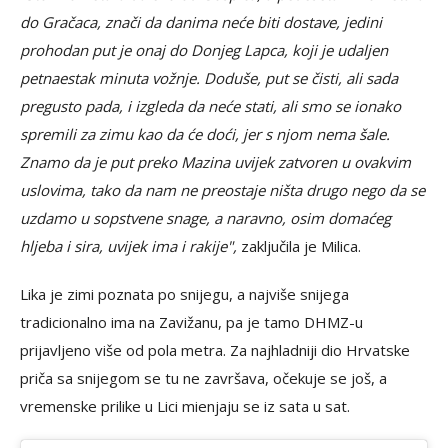
do Gračaca, znači da danima neće biti dostave, jedini
prohodan put je onaj do Donjeg Lapca, koji je udaljen
petnaestak minuta vožnje. Doduše, put se čisti, ali sada
pregusto pada, i izgleda da neće stati, ali smo se ionako
spremili za zimu kao da će doći, jer s njom nema šale.
Znamo da je put preko Mazina uvijek zatvoren u ovakvim
uslovima, tako da nam ne preostaje ništa drugo nego da se
uzdamo u sopstvene snage, a naravno, osim domaćeg
hljeba i sira, uvijek ima i rakije",
zaključila je Milica.
Lika je zimi poznata po snijegu, a najviše snijega
tradicionalno ima na Zavižanu, pa je tamo DHMZ-u
prijavljeno više od pola metra. Za najhladniji dio Hrvatske
priča sa snijegom se tu ne završava, očekuje se još, a
vremenske prilike u Lici mienjaju se iz sata u sat.