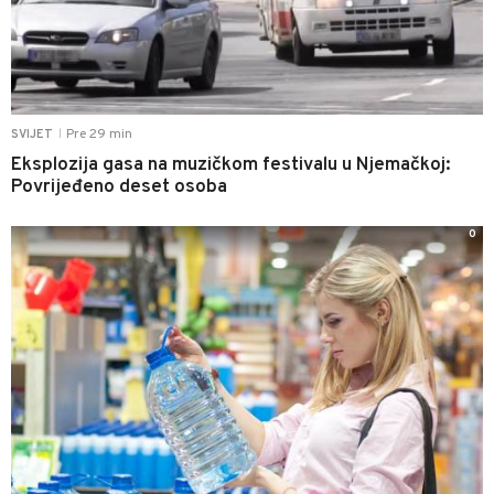
Pre 29 min
SVIJET
|
Eksplozija gasa na muzičkom festivalu u Njemačkoj:
Povrijeđeno deset osoba
0