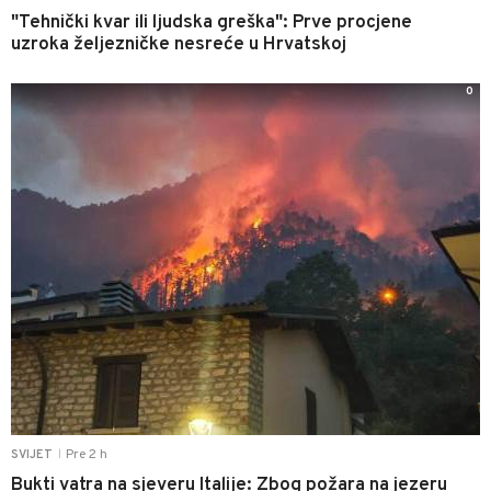
"Tehnički kvar ili ljudska greška": Prve procjene
uzroka željezničke nesreće u Hrvatskoj
0
Pre 2 h
SVIJET
|
Bukti vatra na sjeveru Italije: Zbog požara na jezeru