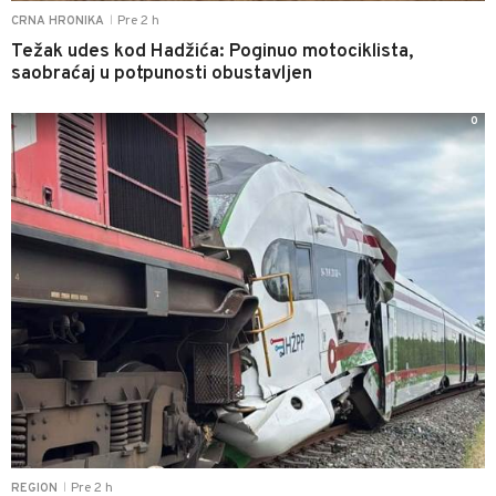
Pre 2 h
CRNA HRONIKA
|
Težak udes kod Hadžića: Poginuo motociklista,
saobraćaj u potpunosti obustavljen
0
Pre 2 h
REGION
|