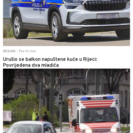
Pre 15 min
REGION
|
Urušio se balkon napuštene kuće u Rijeci:
Povrijeđena dva mladića
0