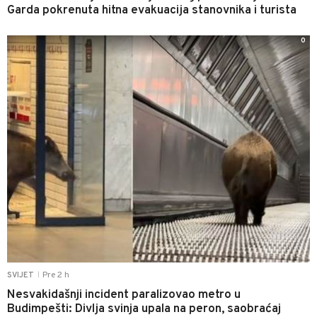
Garda pokrenuta hitna evakuacija stanovnika i turista
0
Pre 2 h
SVIJET
|
Nesvakidašnji incident paralizovao metro u
Budimpešti: Divlja svinja upala na peron, saobraćaj