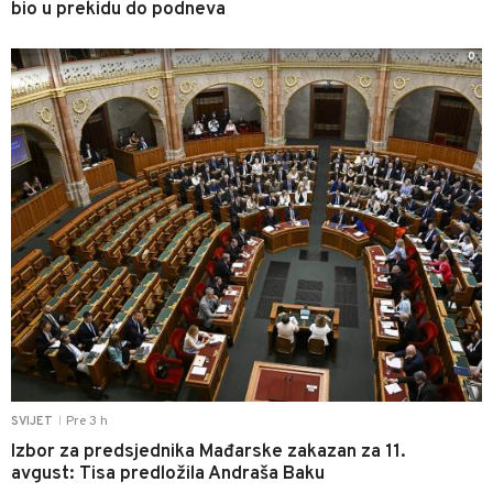
bio u prekidu do podneva
0
Pre 3 h
SVIJET
|
Izbor za predsjednika Mađarske zakazan za 11.
avgust: Tisa predložila Andraša Baku