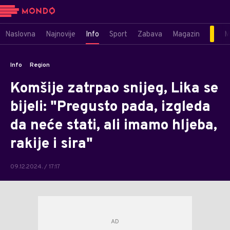
Naslovna
Najnovije
Info
Sport
Zabava
Magazin
M
Info
Region
Komšije zatrpao snijeg, Lika se
bijeli: "Pregusto pada, izgleda
da neće stati, ali imamo hljeba,
rakije i sira"
09.12.2024. / 17:17