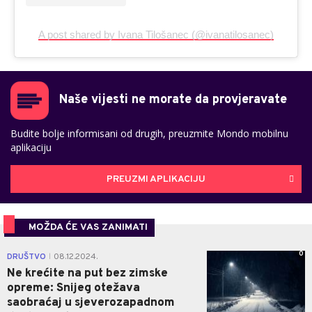
A post shared by Ivana Tilošanec (@ivanatilosanec)
Naše vijesti ne morate da provjeravate
Budite bolje informisani od drugih, preuzmite Mondo mobilnu
aplikaciju
PREUZMI APLIKACIJU
MOŽDA ĆE VAS ZANIMATI
0
DRUŠTVO
08.12.2024.
|
Ne krećite na put bez zimske
opreme: Snijeg otežava
saobraćaj u sjeverozapadnom