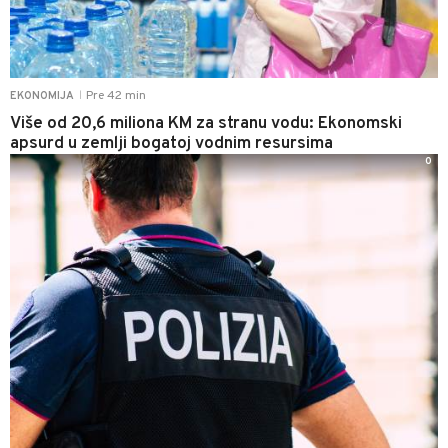
Pre 42 min
EKONOMIJA
|
Više od 20,6 miliona KM za stranu vodu: Ekonomski
apsurd u zemlji bogatoj vodnim resursima
0