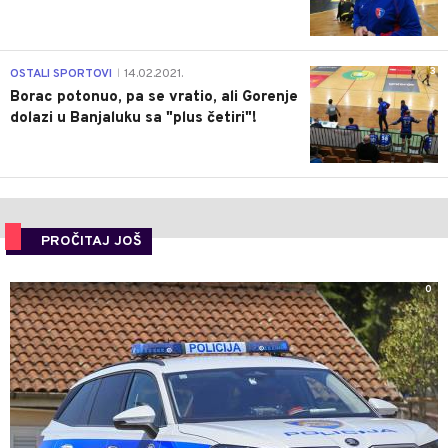
3
OSTALI SPORTOVI
14.02.2021.
|
Borac potonuo, pa se vratio, ali Gorenje
dolazi u Banjaluku sa "plus četiri"!
PROČITAJ JOŠ
0