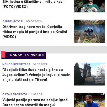
BiH: Istina o šišmišima i mitu o kosi
(FOTO/VIDEO)
0
ZANIMLJIVOSTI
05.06.2026.
|
Otkriven trag nove vrste: Čovječja
ribica mogla bi ponijeti ime po Krajini
(VIDEO)
MONDO U SLOVENIJI
4
MONDO REPORTAŽA
16.02.2021.
|
"Socijalističko čudo nostalgično za
Jugoslavijom": Velenje je izgubilo naziv,
ali je u duši ostalo Titovo!
1
OSTALI SPORTOVI
14.02.2021.
|
Vujović poslije poraza na debiju: Igrači
Borca kasno shvatili da mogu!