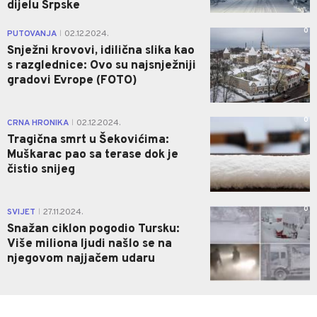
dijelu Srpske
0
PUTOVANJA
02.12.2024.
|
Snježni krovovi, idilična slika kao
s razglednice: Ovo su najsnježniji
gradovi Evrope (FOTO)
0
CRNA HRONIKA
02.12.2024.
|
Tragična smrt u Šekovićima:
Muškarac pao sa terase dok je
čistio snijeg
0
SVIJET
27.11.2024.
|
Snažan ciklon pogodio Tursku:
Više miliona ljudi našlo se na
njegovom najjačem udaru