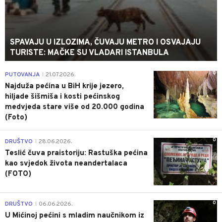
SPAVAJU U IZLOZIMA, ČUVAJU METRO I OSVAJAJU
TURISTE: MAČKE SU VLADARI ISTANBULA
0
PUTOVANJA
21.07.2026.
|
Najduža pećina u BiH krije jezero,
hiljade šišmiša i kosti pećinskog
medvjeda stare više od 20.000 godina
(Foto)
0
DRUŠTVO
28.06.2026.
|
Teslić čuva praistoriju: Rastuška pećina
kao svjedok života neandertalaca
(FOTO)
0
DRUŠTVO
06.06.2026.
|
U Mićinoj pećini s mladim naučnikom iz