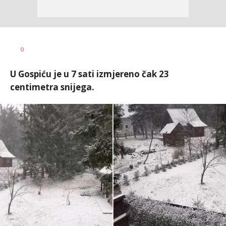
Uroš
AUTOR
0
Matejić
U Gospiću je u 7 sati izmjereno čak 23
centimetra snijega.