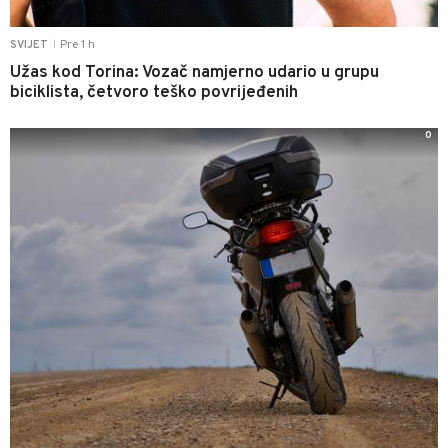
Pre 1 h
SVIJET
|
Užas kod Torina: Vozač namjerno udario u grupu
biciklista, četvoro teško povrijeđenih
0