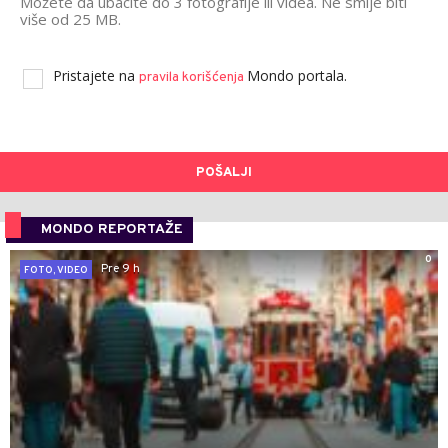
Možete da ubacite do 3 fotografije ili videa. Ne smije biti
više od 25 MB.
Pristajete na
Mondo portala.
pravila korišćenja
POŠALJI
MONDO REPORTAŽE
0
Pre 9 h
FOTO, VIDEO