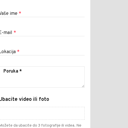
Vaše ime
*
E-mail
*
Lokacija
*
Ubacite video ili foto
Možete da ubacite do 3 fotografije ili videa. Ne