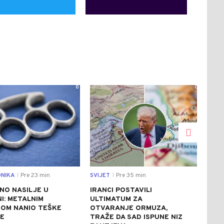
0
0
NIKA
Pre 23 min
SVIJET
Pre 35 min
REGI
|
|
NO NASILJE U
IRANCI POSTAVILI
POŽ
NI: METALNIM
ULTIMATUM ZA
SJE
OM NANIO TEŠKE
OTVARANJE ORMUZA,
ZA 
E
TRAŽE DA SAD ISPUNE NIZ
25 