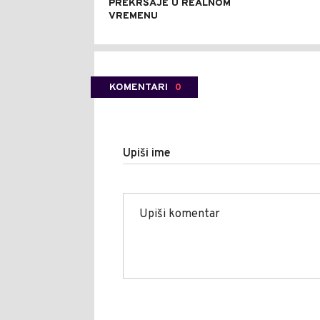
PREKRŠAJE U REALNOM
VREMENU
KOMENTARI
0
Upiši ime