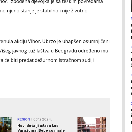
pomoć. Izbodena djevojka je sa teškim povredama
 njeno stanje je stabilno i nije životno
renula akciju Vihor. Ubrzo je uhapšen osumnjičeni
u Višeg javnog tužilaštva u Beogradu određeno mu
 će biti predat dežurnom istražnom sudiji.
0
0
REGION
03.12.2024.
|
Novi detalji užasa kod
Varaždina: Bebe su imale