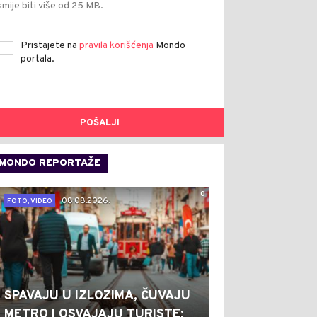
smije biti više od 25 MB.
Pristajete na
pravila korišćenja
Mondo
portala.
POŠALJI
MONDO REPORTAŽE
0
08.08.2026.
FOTO, VIDEO
SPAVAJU U IZLOZIMA, ČUVAJU
METRO I OSVAJAJU TURISTE: