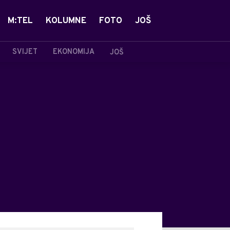
M:TEL
KOLUMNE
FOTO
JOŠ
SVIJET
EKONOMIJA
JOŠ