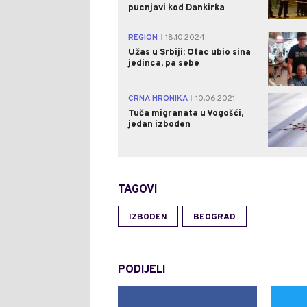
pucnjavi kod Dankirka
REGION
18.10.2024.
|
Užas u Srbiji: Otac ubio sina
jedinca, pa sebe
CRNA HRONIKA
10.06.2021.
|
Tuča migranata u Vogošći,
jedan izboden
TAGOVI
IZBODEN
BEOGRAD
PODIJELI