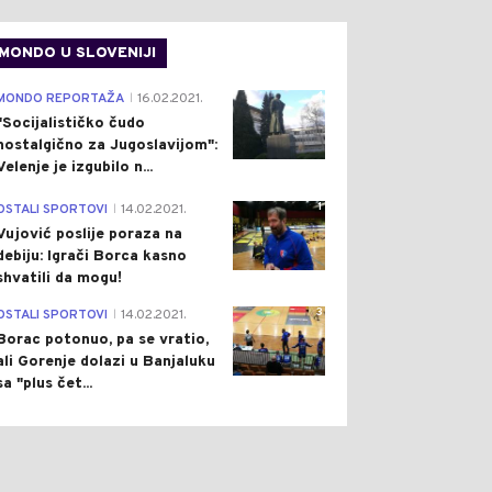
MONDO U SLOVENIJI
4
MONDO REPORTAŽA
16.02.2021.
|
"Socijalističko čudo
nostalgično za Jugoslavijom":
Velenje je izgubilo n...
1
OSTALI SPORTOVI
14.02.2021.
|
Vujović poslije poraza na
debiju: Igrači Borca kasno
shvatili da mogu!
3
OSTALI SPORTOVI
14.02.2021.
|
Borac potonuo, pa se vratio,
ali Gorenje dolazi u Banjaluku
sa "plus čet...