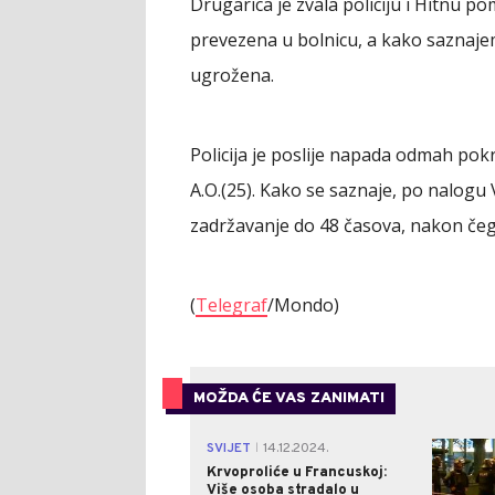
Drugarica je zvala policiju i Hitnu 
prevezena u bolnicu, a kako saznajemo
ugrožena.
Policija je poslije napada odmah pok
A.O.(25). Kako se saznaje, po nalog
zadržavanje do 48 časova, nakon čega
(
Telegraf
/Mondo)
MOŽDA ĆE VAS ZANIMATI
SVIJET
14.12.2024.
|
Krvoproliće u Francuskoj:
Više osoba stradalo u