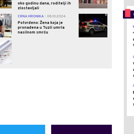
oko godinu dana, roditelji ih
zlostavljali
0
0
CRNA HRONIKA
08.10.2024.
|
Potvrđeno: Žena koja je
pronađena u Tuzli umrla
nasilnom smrću
0