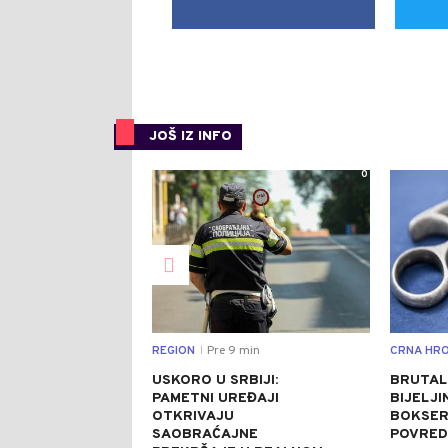
JOŠ IZ INFO
0
REGION
Pre 9 min
CRNA HRO
|
USKORO U SRBIJI:
BRUTAL
PAMETNI UREĐAJI
BIJELJI
OTKRIVAJU
BOKSER
SAOBRAĆAJNE
POVRED