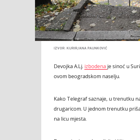
IZVOR: KURIR/ANA PAUNKOVIĆ
Devojka A.Lj.
izbodena
je sinoć u Su
ovom beogradskom naselju.
Kako Telegraf saznaje, u trenutku na
drugaricom. U jednom trenutku prišao 
na licu mjesta.