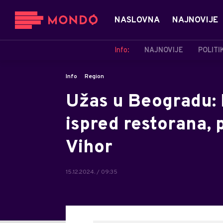
NASLOVNA
NAJNOVIJE
Info:
NAJNOVIJE
POLITI
Info
Region
Užas u Beogradu: 
ispred restorana, 
Vihor
15.12.2024. / 09:35