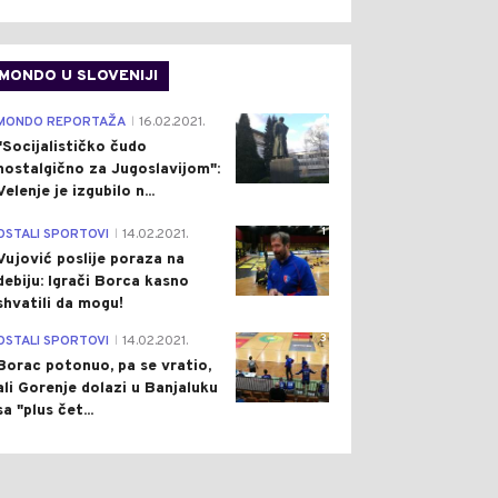
MONDO U SLOVENIJI
4
MONDO REPORTAŽA
16.02.2021.
|
"Socijalističko čudo
nostalgično za Jugoslavijom":
Velenje je izgubilo n...
1
OSTALI SPORTOVI
14.02.2021.
|
Vujović poslije poraza na
debiju: Igrači Borca kasno
shvatili da mogu!
3
OSTALI SPORTOVI
14.02.2021.
|
Borac potonuo, pa se vratio,
ali Gorenje dolazi u Banjaluku
sa "plus čet...