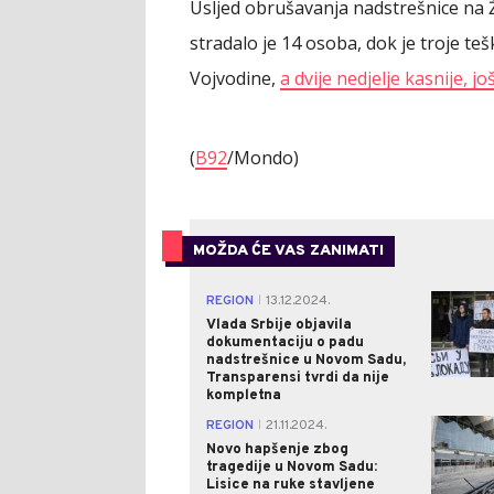
Usljed obrušavanja nadstrešnice na 
stradalo je 14 osoba, dok je troje te
Vojvodine,
a dvije nedjelje kasnije, 
(
B92
/Mondo)
MOŽDA ĆE VAS ZANIMATI
REGION
13.12.2024.
|
Vlada Srbije objavila
dokumentaciju o padu
nadstrešnice u Novom Sadu,
Transparensi tvrdi da nije
kompletna
REGION
21.11.2024.
|
Novo hapšenje zbog
tragedije u Novom Sadu:
Lisice na ruke stavljene