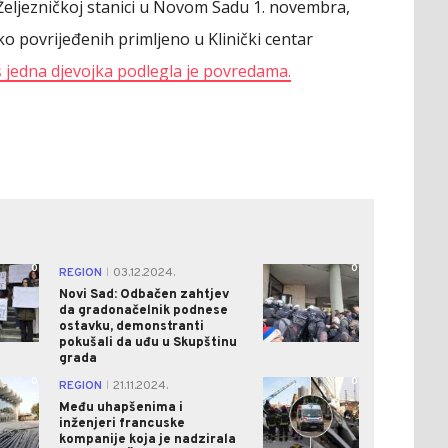
Željezničkoj stanici u Novom Sadu 1. novembra,
ško povrijeđenih primljeno u Klinički centar
još jedna djevojka podlegla je povredama.
0
0
REGION
03.12.2024.
|
Novi Sad: Odbačen zahtjev
da gradonačelnik podnese
ostavku, demonstranti
pokušali da uđu u Skupštinu
grada
0
0
REGION
21.11.2024.
|
Među uhapšenima i
inženjeri francuske
kompanije koja je nadzirala