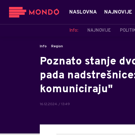
NASLOVNA
NAJNOVIJE
Info:
NAJNOVIJE
POLITI
Info
Region
Poznato stanje dv
pada nadstrešnice:
komuniciraju"
16.12.2024. / 13:49