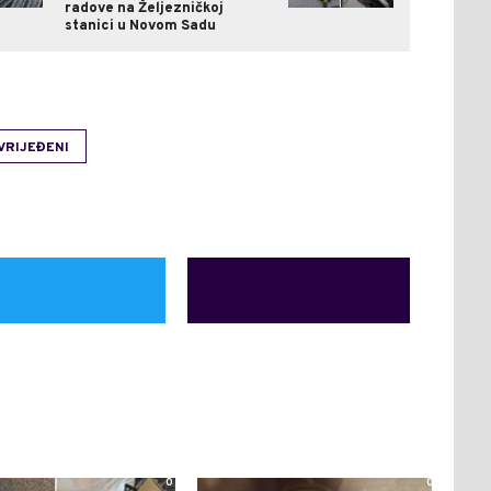
radove na Željezničkoj
stanici u Novom Sadu
VRIJEĐENI
0
0