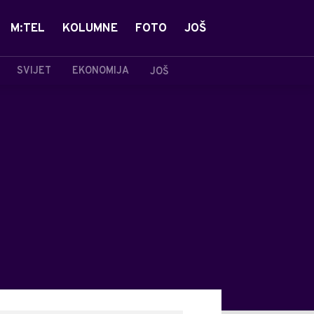
M:TEL
KOLUMNE
FOTO
JOŠ
SVIJET
EKONOMIJA
JOŠ