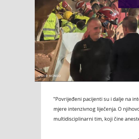
IZVOR: MONDO
"Povrijeđeni pacijenti su i dalje na i
mjere intenzivnog liječenja. O njiho
multidisciplinarni tim, koji čine aneste