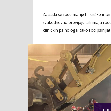
Za sada se rade manje hirurške interv
svakodnevno previjaju, ali imaju i a
kliničkih psihologa, tako i od psihijat
POG