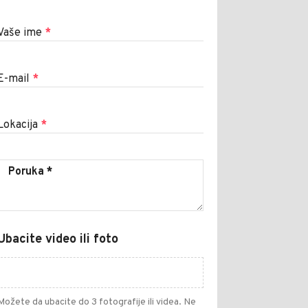
Vaše ime
*
E-mail
*
Lokacija
*
Ubacite video ili foto
Možete da ubacite do 3 fotografije ili videa. Ne