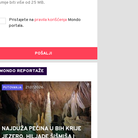
smije biti više od 25 MB.
Pristajete na
pravila korišćenja
Mondo
portala.
POŠALJI
MONDO REPORTAŽE
0
21.07.2026.
PUTOVANJA
NAJDUŽA PEĆINA U BIH KRIJE
JEZERO, HILJADE ŠIŠMIŠA I