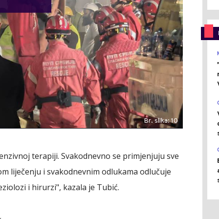
Br. slika: 10
ntenzivnoj terapiji. Svakodnevno se primjenjuju sve
vom liječenju i svakodnevnim odlukama odlučuje
ziolozi i hirurzi", kazala je Tubić.