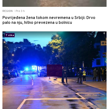
Pre 3 h
REGION
|
Povrijeđena žena tokom nevremena u Srbiji: Drvo
palo na nju, hitno prevezena u bolnicu
0
7 slika