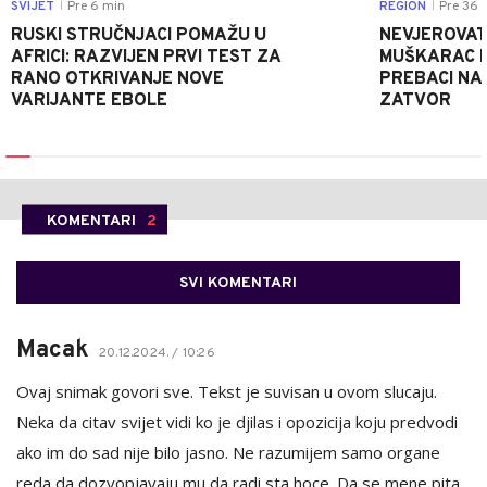
SVIJET
Pre 6 min
REGION
Pre 36 
|
|
RUSKI STRUČNJACI POMAŽU U
NEVJEROVATA
AFRICI: RAZVIJEN PRVI TEST ZA
MUŠKARAC H
RANO OTKRIVANJE NOVE
PREBACI NA
VARIJANTE EBOLE
ZATVOR
KOMENTARI
2
SVI KOMENTARI
Macak
20.12.2024. / 10:26
Ovaj snimak govori sve. Tekst je suvisan u ovom slucaju.
Neka da citav svijet vidi ko je djilas i opozicija koju predvodi
ako im do sad nije bilo jasno. Ne razumijem samo organe
reda da dozvopjavaju mu da radi sta hoce. Da se mene pita