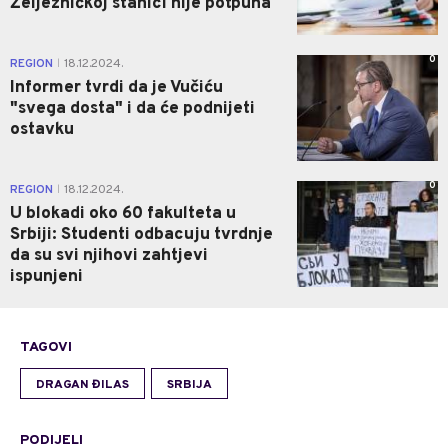
Željezničkoj stanici nije potpuna
0
REGION
18.12.2024.
|
Informer tvrdi da je Vučiću
"svega dosta" i da će podnijeti
ostavku
0
REGION
18.12.2024.
|
U blokadi oko 60 fakulteta u
Srbiji: Studenti odbacuju tvrdnje
da su svi njihovi zahtjevi
ispunjeni
TAGOVI
DRAGAN ĐILAS
SRBIJA
PODIJELI