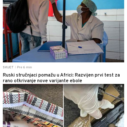
Pre 6 min
SVIJET
|
Ruski stručnjaci pomažu u Africi: Razvijen prvi test za
rano otkrivanje nove varijante ebole
0