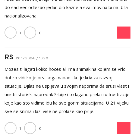
do sad vec odlezao jedan dio kazne a sva imovina bi mu bila
nacionalizovana
1
0
RS
20.12.2024. / 10:20
Mozes ti lagati koliko hoces ali ima snimak na kojem se vrlo
dobro vidi ko je prvi koga napao i ko je kriv za razvoj
situacije. Djilas ne uspijeva u svojim naporima da srusi vlast i
unisti istoriski napredak Srbije i to lagano prelazi u frustracije
koje kao sto vidimo idu ka sve gorim situacijama. U 21 vijeku
sve se snima i lazi vise ne prolaze kao prije.
1
0