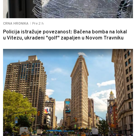
Pre 2 h
CRNA HRONIKA
|
Policija istražuje povezanost: Bačena bomba na lokal
u Vitezu, ukradeni "golf" zapaljen u Novom Travniku
0