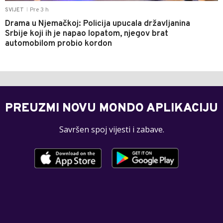
Pre 3 h
SVIJET
|
Drama u Njemačkoj: Policija upucala državljanina
Srbije koji ih je napao lopatom, njegov brat
automobilom probio kordon
PREUZMI NOVU MONDO APLIKACIJU
Savršen spoj vijesti i zabave.