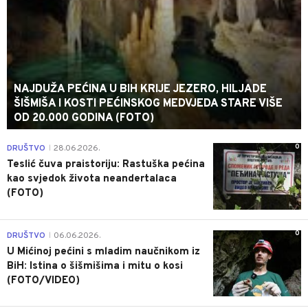
NAJDUŽA PEĆINA U BIH KRIJE JEZERO, HILJADE
ŠIŠMIŠA I KOSTI PEĆINSKOG MEDVJEDA STARE VIŠE
OD 20.000 GODINA (FOTO)
0
DRUŠTVO
28.06.2026.
|
Teslić čuva praistoriju: Rastuška pećina
kao svjedok života neandertalaca
(FOTO)
0
DRUŠTVO
06.06.2026.
|
U Mićinoj pećini s mladim naučnikom iz
BiH: Istina o šišmišima i mitu o kosi
(FOTO/VIDEO)