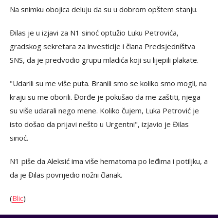
Na snimku obojica deluju da su u dobrom opštem stanju.
Đilas je u izjavi za N1 sinoć optužio Luku Petrovića,
gradskog sekretara za investicije i člana Predsjedništva
SNS, da je predvodio grupu mladića koji su lijepili plakate.
"Udarili su me više puta. Branili smo se koliko smo mogli, na
kraju su me oborili. Đorđe je pokušao da me zaštiti, njega
su više udarali nego mene. Koliko čujem, Luka Petrović je
isto došao da prijavi nešto u Urgentni", izjavio je Đilas
sinoć.
N1 piše da Aleksić ima više hematoma po leđima i potiljku, a
da je Đilas povrijedio nožni članak.
(
Blic
)