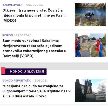
0
ZANIMLJIVOSTI
05.06.2026.
|
Otkriven trag nove vrste: Čovječja
ribica mogla bi ponijeti ime po Krajini
(VIDEO)
0
REGION
29.05.2026.
|
Sam među vukovima i šakalima:
Nevjerovatna reportaža o jedinom
stanovniku zaboravljenog zaseoka u
Dalmaciji (VIDEO)
MONDO U SLOVENIJI
4
MONDO REPORTAŽA
16.02.2021.
|
"Socijalističko čudo nostalgično za
Jugoslavijom": Velenje je izgubilo naziv,
ali je u duši ostalo Titovo!