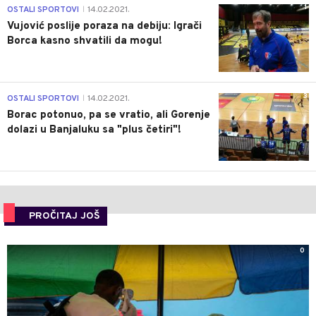
1
OSTALI SPORTOVI
14.02.2021.
|
Vujović poslije poraza na debiju: Igrači
Borca kasno shvatili da mogu!
3
OSTALI SPORTOVI
14.02.2021.
|
Borac potonuo, pa se vratio, ali Gorenje
dolazi u Banjaluku sa "plus četiri"!
PROČITAJ JOŠ
0