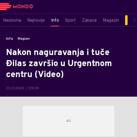
Naslovna
Najnovije
Info
Sport
Zabava
Magazin
M
Info
Region
Nakon naguravanja i tuče
Đilas završio u Urgentnom
centru (Video)
20.12.2024. / 09:08