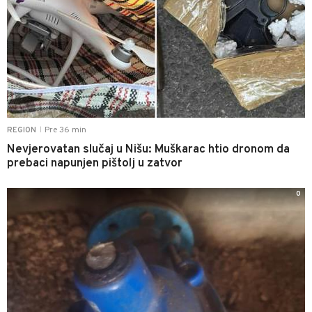
Pre 36 min
REGION
|
Nevjerovatan slučaj u Nišu: Muškarac htio dronom da
prebaci napunjen pištolj u zatvor
0