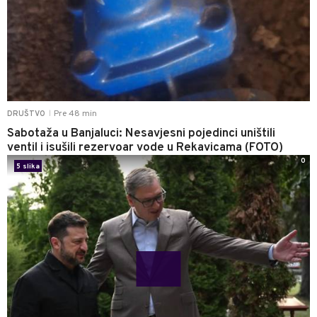
Pre 48 min
DRUŠTVO
|
Sabotaža u Banjaluci: Nesavjesni pojedinci uništili
ventil i isušili rezervoar vode u Rekavicama (FOTO)
0
5 slika