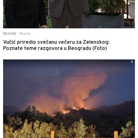
Pre 1 h
REGION
|
Vučić priredio svečanu večeru za Zelenskog:
Poznate teme razgovora u Beogradu (Foto)
0