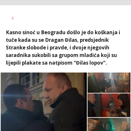
Dušan
AUTOR
2
Volaš
Kasno sinoć u Beogradu došlo je do koškanja i
tuče kada su se Dragan Đilas, predsjednik
Stranke slobode i pravde, i dvoje njegovih
saradnika sukobili sa grupom mladića koji su
lijepili plakate sa natpisom "Đilas lopov".