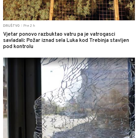
Pre 2 h
DRUŠTVO
|
Vjetar ponovo razbuktao vatru pa je vatrogasci
savladali: Požar iznad sela Luka kod Trebinja stavljen
pod kontrolu
0