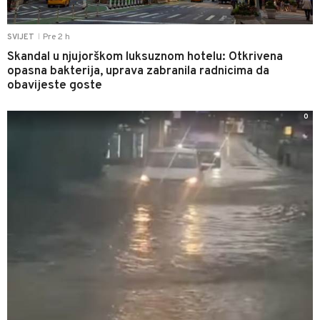
Pre 2 h
SVIJET
|
Skandal u njujorškom luksuznom hotelu: Otkrivena
opasna bakterija, uprava zabranila radnicima da
obavijeste goste
0