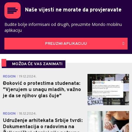
Naše vijesti ne morate da provjeravate
Budite bolje informisani od drugih, preuzmite Mondo mobilnu
aplikaciju
PREUZMI APLIKACIJU
MOŽDA ĆE VAS ZANIMATI
4
REGION
19.12.2024.
|
Đoković o protestima studenata:
"Vjerujem u snagu mladih, važno
je da se njihov glas čuje"
0
REGION
18.12.2024.
|
Udruženje arhitekata Srbije tvrdi:
Dokumentacija o radovima na