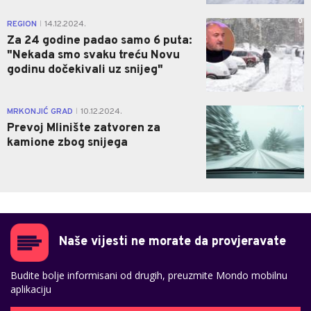
0
REGION
14.12.2024.
|
Za 24 godine padao samo 6 puta:
"Nekada smo svaku treću Novu
godinu dočekivali uz snijeg"
0
MRKONJIĆ GRAD
10.12.2024.
|
Prevoj Mlinište zatvoren za
kamione zbog snijega
Naše vijesti ne morate da provjeravate
Budite bolje informisani od drugih, preuzmite Mondo mobilnu
aplikaciju