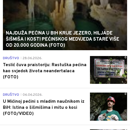
NAJDUŽA PEĆINA U BIH KRIJE JEZERO, HILJADE
ŠIŠMIŠA I KOSTI PEĆINSKOG MEDVJEDA STARE VIŠE
OD 20.000 GODINA (FOTO)
0
DRUŠTVO
28.06.2026.
|
Teslić čuva praistoriju: Rastuška pećina
kao svjedok života neandertalaca
(FOTO)
0
DRUŠTVO
06.06.2026.
|
U Mićinoj pećini s mladim naučnikom iz
BiH: Istina o šišmišima i mitu o kosi
(FOTO/VIDEO)