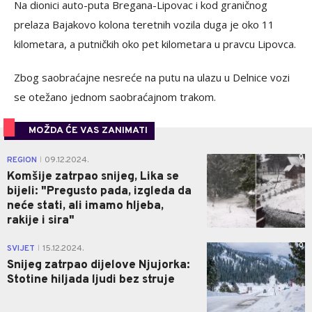
Na dionici auto-puta Bregana-Lipovac i kod graničnog
prelaza Bajakovo kolona teretnih vozila duga je oko 11
kilometara, a putničkih oko pet kilometara u pravcu Lipovca.
Zbog saobraćajne nesreće na putu na ulazu u Delnice vozi
se otežano jednom saobraćajnom trakom.
MOŽDA ĆE VAS ZANIMATI
0
REGION
09.12.2024.
|
Komšije zatrpao snijeg, Lika se
bijeli: "Pregusto pada, izgleda da
neće stati, ali imamo hljeba,
rakije i sira"
0
SVIJET
15.12.2024.
|
Snijeg zatrpao dijelove Njujorka:
Stotine hiljada ljudi bez struje