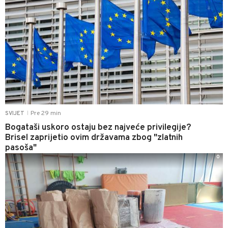
Pre 29 min
SVIJET
|
Bogataši uskoro ostaju bez najveće privilegije?
Brisel zaprijetio ovim državama zbog "zlatnih
pasoša"
0