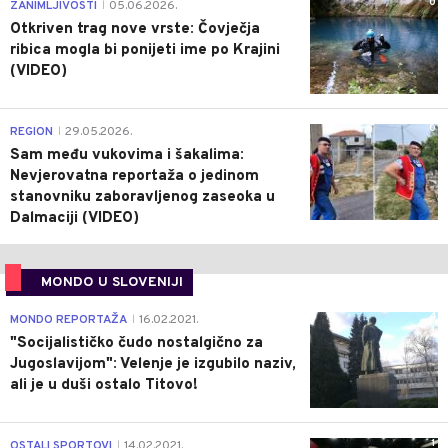
0
ZANIMLJIVOSTI
05.06.2026.
|
Otkriven trag nove vrste: Čovječja
ribica mogla bi ponijeti ime po Krajini
(VIDEO)
0
REGION
29.05.2026.
|
Sam među vukovima i šakalima:
Nevjerovatna reportaža o jedinom
stanovniku zaboravljenog zaseoka u
Dalmaciji (VIDEO)
MONDO U SLOVENIJI
4
MONDO REPORTAŽA
16.02.2021.
|
"Socijalističko čudo nostalgično za
Jugoslavijom": Velenje je izgubilo naziv,
ali je u duši ostalo Titovo!
1
OSTALI SPORTOVI
14.02.2021.
|