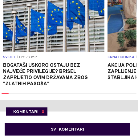
SVIJET
Pre 29 min
CRNA HRONIKA
|
|
BOGATAŠI USKORO OSTAJU BEZ
AKCIJA POLIC
NAJVEĆE PRIVILEGIJE? BRISEL
ZAPLIJENJEN
ZAPRIJETIO OVIM DRŽAVAMA ZBOG
STABLJIKA 
"ZLATNIH PASOŠA"
KOMENTARI
0
SVI KOMENTARI