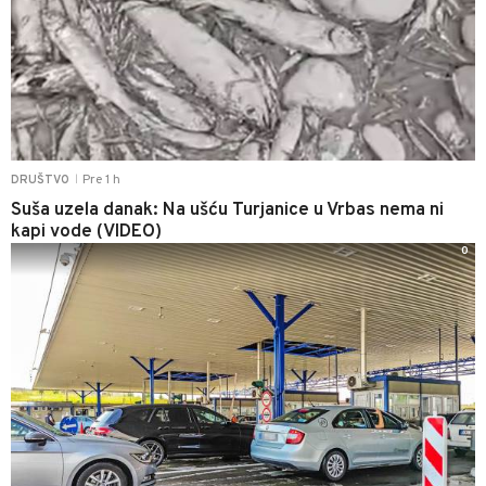
Pre 1 h
DRUŠTVO
|
Suša uzela danak: Na ušću Turjanice u Vrbas nema ni
kapi vode (VIDEO)
0