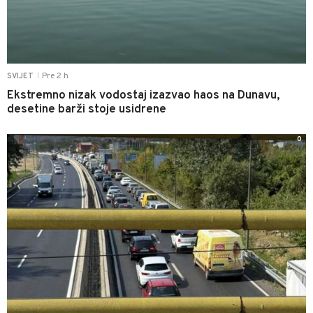
Pre 2 h
SVIJET
|
Ekstremno nizak vodostaj izazvao haos na Dunavu,
desetine barži stoje usidrene
0