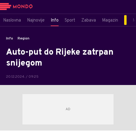
Naslovna
Najnovije
Info
Sport
Zabava
Magazin
M
Info
Region
Auto-put do Rijeke zatrpan
snijegom
20.12.2024. / 09:25