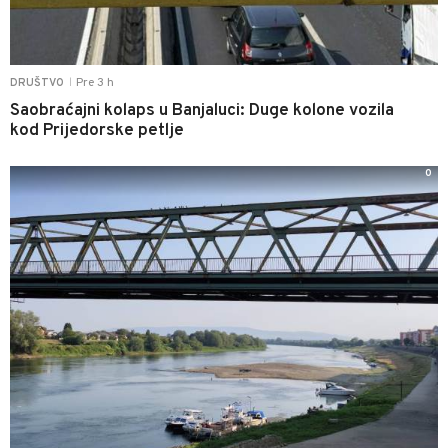
Pre 3 h
DRUŠTVO
|
Saobraćajni kolaps u Banjaluci: Duge kolone vozila
kod Prijedorske petlje
0