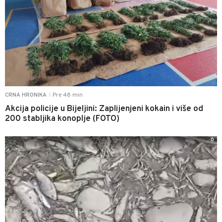
Pre 48 min
CRNA HRONIKA
|
Akcija policije u Bijeljini: Zaplijenjeni kokain i više od
200 stabljika konoplje (FOTO)
0