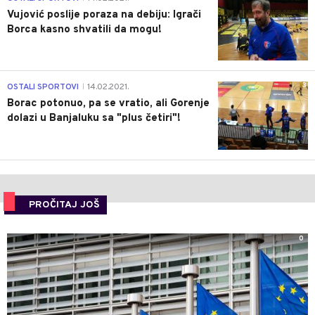
Vujović poslije poraza na debiju: Igrači
Borca kasno shvatili da mogu!
3
OSTALI SPORTOVI
14.02.2021.
|
Borac potonuo, pa se vratio, ali Gorenje
dolazi u Banjaluku sa "plus četiri"!
PROČITAJ JOŠ
0