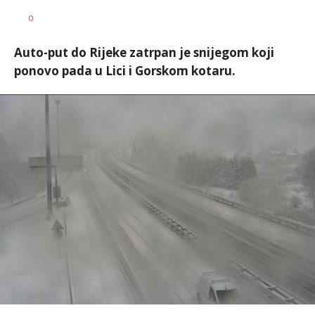
Dušan
AUTOR
0
Volaš
Auto-put do Rijeke zatrpan je snijegom koji
ponovo pada u Lici i Gorskom kotaru.