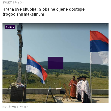
Pre 3 h
SVIJET
|
Hrana sve skuplja: Globalne cijene dostigle
trogodišnji maksimum
1
5 slika
Pre 3 h
DRUŠTVO
|