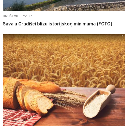
Pre 3 h
DRUŠTVO
|
Sava u Gradišci blizu istorijskog minimuma (FOTO)
0