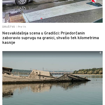
Pre 1 h
DRUŠTVO
|
Nesvakidašnja scena u Gradišci: Prijedorčanin
zaboravio suprugu na granici, shvatio tek kilometrima
kasnije
0