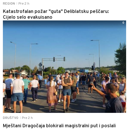
Pre 2 h
REGION
|
Katastrofalan požar "guta" Deliblatsku peščaru:
Cijelo selo evakuisano
0
Pre 2 h
DRUŠTVO
|
Mještani Dragočaja blokirali magistralni put i poslali