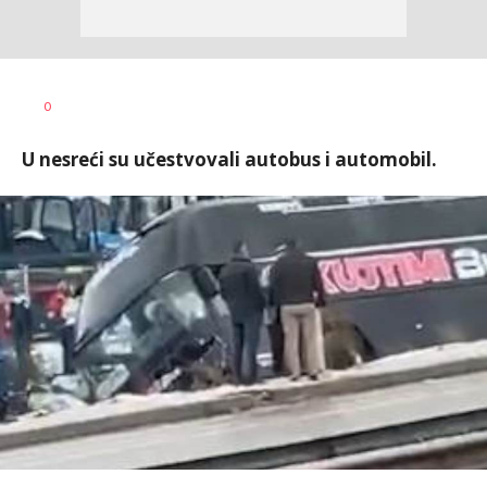
Uroš
AUTOR
0
Matejić
U nesreći su učestvovali autobus i automobil.