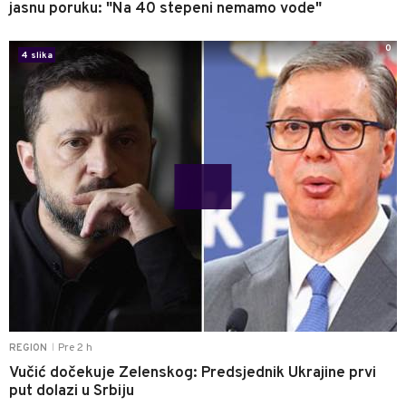
jasnu poruku: "Na 40 stepeni nemamo vode"
0
4 slika
Pre 2 h
REGION
|
Vučić dočekuje Zelenskog: Predsjednik Ukrajine prvi
put dolazi u Srbiju