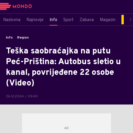
Naslovna
Najnovije
Info
Sport
Zabava
Magazin
M
Info
Region
Teška saobraćajka na putu
Peć-Priština: Autobus sletio u
kanal, povrijeđene 22 osobe
(Video)
26.12.2024. / 09:40