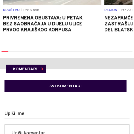
DRUŠTVO
Pre 8 min
REGION
Pre 23 
|
|
PRIVREMENA OBUSTAVA: U PETAK
NEZAPAMĆE
BEZ SAOBRAĆAJA U DIJELU ULICE
ZASTRAŠUJU
PRVOG KRAJIŠKOG KORPUSA
DELIBLATSKO
KOMENTARI
0
SVI KOMENTARI
Upiši ime