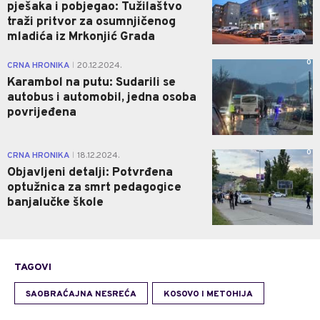
pješaka i pobjegao: Tužilaštvo
traži pritvor za osumnjičenog
mladića iz Mrkonjić Grada
0
CRNA HRONIKA
20.12.2024.
|
Karambol na putu: Sudarili se
autobus i automobil, jedna osoba
povrijeđena
0
CRNA HRONIKA
18.12.2024.
|
Objavljeni detalji: Potvrđena
optužnica za smrt pedagogice
banjalučke škole
TAGOVI
SAOBRAĆAJNA NESREĆA
KOSOVO I METOHIJA