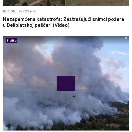
Pre 23 min
REGION
|
Nezapamćena katastrofa: Zastrašujući snimci požara
u Deliblatskoj peščari (Video)
0
3 slika