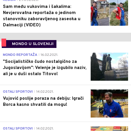
Sam među vukovima i šakalima:
Nevjerovatna reportaža o jedinom
stanovniku zaboravljenog zaseoka u
Dalmaciji (VIDEO)
MONDO U SLOVENIJI
4
MONDO REPORTAŽA
16.02.2021.
|
"Socijalističko čudo nostalgično za
Jugoslavijom": Velenje je izgubilo naziv,
ali je u duši ostalo Titovo!
1
OSTALI SPORTOVI
14.02.2021.
|
Vujović poslije poraza na debiju: Igrači
Borca kasno shvatili da mogu!
3
OSTALI SPORTOVI
14.02.2021.
|