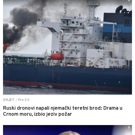
0
Pre 3 h
SVIJET
|
Ruski dronovi napali njemački teretni brod: Drama u
Crnom moru, izbio jeziv požar
0