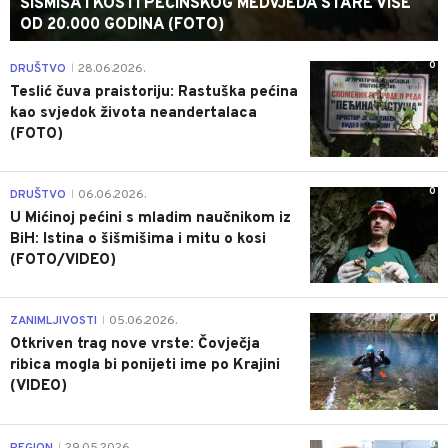
ŠIŠMIŠA I KOSTI PEĆINSKOG MEDVJEDA STARE VIŠE
OD 20.000 GODINA (FOTO)
0
DRUŠTVO
28.06.2026.
|
Teslić čuva praistoriju: Rastuška pećina
kao svjedok života neandertalaca
(FOTO)
0
DRUŠTVO
06.06.2026.
|
U Mićinoj pećini s mladim naučnikom iz
BiH: Istina o šišmišima i mitu o kosi
(FOTO/VIDEO)
0
ZANIMLJIVOSTI
05.06.2026.
|
Otkriven trag nove vrste: Čovječja
ribica mogla bi ponijeti ime po Krajini
(VIDEO)
0
REGION
29.05.2026.
|