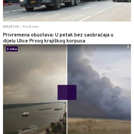
Pre 8 min
DRUŠTVO
|
Privremena obustava: U petak bez saobraćaja u
dijelu Ulice Prvog krajiškog korpusa
0
3 slika