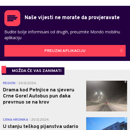
Naše vijesti ne morate da provjeravate
Budite bolje informisani od drugih, preuzmite Mondo mobilnu
aplikaciju
PREUZMI APLIKACIJU
MOŽDA ĆE VAS ZANIMATI
0
REGION
24.12.2024.
|
Drama kod Petnjice na sjeveru
Crne Gore! Autobus pun đaka
prevrnuo se na krov
0
CRNA HRONIKA
20.12.2024.
|
U stanju teškog pijanstva udario