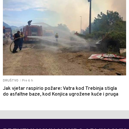
Pre 6 h
DRUŠTVO
|
Jak vjetar raspirio požare: Vatra kod Trebinja stigla
do asfaltne baze, kod Konjica ugrožene kuće i pruga