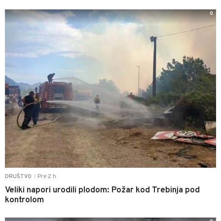
0
Pre 2 h
DRUŠTVO
|
Veliki napori urodili plodom: Požar kod Trebinja pod
kontrolom