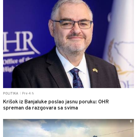
Pre 4 h
POLITIKA
|
Krišok iz Banjaluke poslao jasnu poruku: OHR
spreman da razgovara sa svima
0