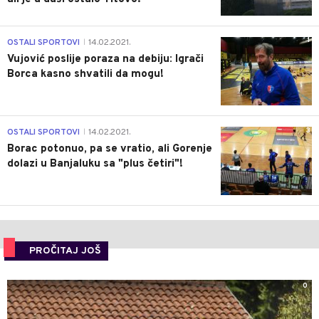
1
OSTALI SPORTOVI
14.02.2021.
|
Vujović poslije poraza na debiju: Igrači
Borca kasno shvatili da mogu!
3
OSTALI SPORTOVI
14.02.2021.
|
Borac potonuo, pa se vratio, ali Gorenje
dolazi u Banjaluku sa "plus četiri"!
PROČITAJ JOŠ
0