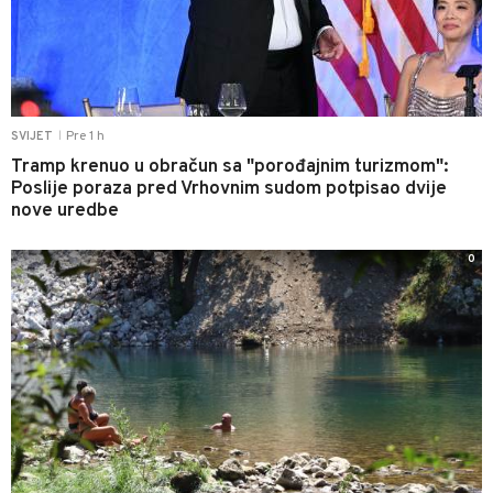
Pre 1 h
SVIJET
|
Tramp krenuo u obračun sa "porođajnim turizmom":
Poslije poraza pred Vrhovnim sudom potpisao dvije
nove uredbe
0