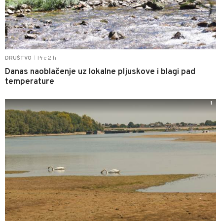
Pre 2 h
DRUŠTVO
|
Danas naoblačenje uz lokalne pljuskove i blagi pad
temperature
1