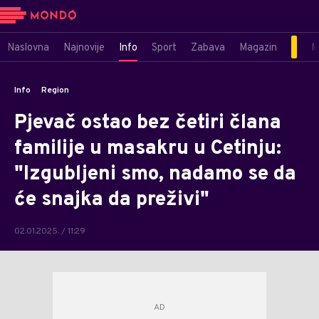
Naslovna
Najnovije
Info
Sport
Zabava
Magazin
M
Info
Region
Pjevač ostao bez četiri člana
familije u masakru u Cetinju:
"Izgubljeni smo, nadamo se da
će snajka da preživi"
02.01.2025. / 11:29