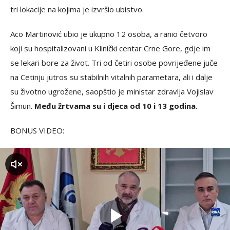
tri lokacije na kojima je izvršio ubistvo.
Aco Martinović ubio je ukupno 12 osoba, a ranio četvoro
koji su hospitalizovani u Klinički centar Crne Gore, gdje im
se lekari bore za život. Tri od četiri osobe povrijeđene juče
na Cetinju jutros su stabilnih vitalnih parametara, ali i dalje
su životno ugrožene, saopštio je ministar zdravlja Vojislav
Šimun.
Među žrtvama su i djeca od 10 i 13 godina.
BONUS VIDEO:
zvuk