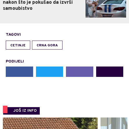
nakon što je pokušao da izvrši
samoubistvo
TAGOVI
CETINJE
CRNA GORA
PODIJELI
JOŠ IZ INFO
0