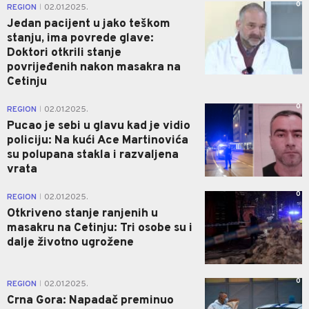
0
REGION
02.01.2025.
|
Jedan pacijent u jako teškom
stanju, ima povrede glave:
Doktori otkrili stanje
povrijeđenih nakon masakra na
Cetinju
0
REGION
02.01.2025.
|
Pucao je sebi u glavu kad je vidio
policiju: Na kući Ace Martinovića
su polupana stakla i razvaljena
vrata
0
REGION
02.01.2025.
|
Otkriveno stanje ranjenih u
masakru na Cetinju: Tri osobe su i
dalje životno ugrožene
0
REGION
02.01.2025.
|
Crna Gora: Napadač preminuo