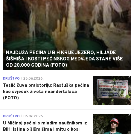
NAJDUŽA PEĆINA U BIH KRIJE JEZERO, HILJADE
ŠIŠMIŠA I KOSTI PEĆINSKOG MEDVJEDA STARE VIŠE
OD 20.000 GODINA (FOTO)
0
DRUŠTVO
28.06.2026.
|
Teslić čuva praistoriju: Rastuška pećina
kao svjedok života neandertalaca
(FOTO)
0
DRUŠTVO
06.06.2026.
|
U Mićinoj pećini s mladim naučnikom iz
BiH: Istina o šišmišima i mitu o kosi