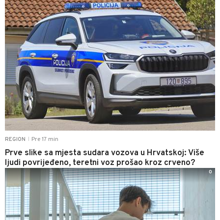
Pre 17 min
REGION
|
Prve slike sa mjesta sudara vozova u Hrvatskoj: Više
ljudi povrijeđeno, teretni voz prošao kroz crveno?
0