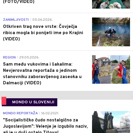
(FOTO/VIDEO)
0
ZANIMLJIVOSTI
05.06.2026.
|
Otkriven trag nove vrste: Čovječja
ribica mogla bi ponijeti ime po Krajini
(VIDEO)
0
REGION
29.05.2026.
|
Sam među vukovima i šakalima:
Nevjerovatna reportaža o jedinom
stanovniku zaboravljenog zaseoka u
Dalmaciji (VIDEO)
MONDO U SLOVENIJI
4
MONDO REPORTAŽA
16.02.2021.
|
"Socijalističko čudo nostalgično za
Jugoslavijom": Velenje je izgubilo naziv,
ali je u duši ostalo Titovo!