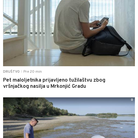
Pre 20 min
DRUŠTVO
|
Pet maloljetnika prijavljeno tužilaštvu zbog
vršnjačkog nasilja u Mrkonjić Gradu
0