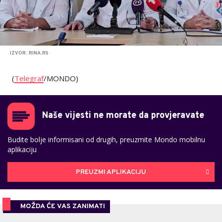
IZVOR: RINA.RS
(
Telegraf
/MONDO)
Naše vijesti ne morate da provjeravate
Budite bolje informisani od drugih, preuzmite Mondo mobilnu
aplikaciju
PREUZMI APLIKACIJU
MOŽDA ĆE VAS ZANIMATI