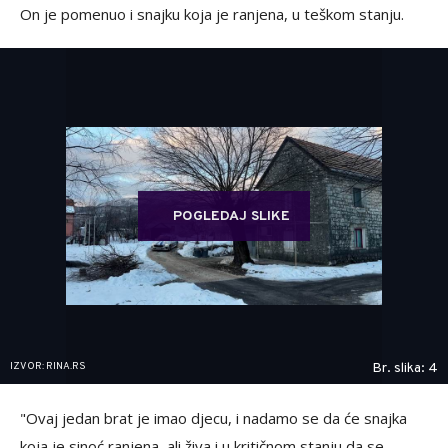
On je pomenuo i snajku koja je ranjena, u teškom stanju.
POGLEDAJ SLIKE
IZVOR: RINA.RS
Br. slika: 4
"Ovaj jedan brat je imao djecu, i nadamo se da će snajka
koja je sinoć ranjena, ali živa i u kritičnom stanju da se