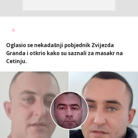
Jana
AUTOR
0
Desovski
Oglasio se nekadašnji pobjednik Zvijezda
Granda i otkrio kako su saznali za masakr na
Cetinju.