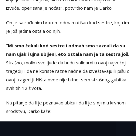
izvuče, operisana je noćas", potvrdio nam je Darko.
On je sa rođenim bratom odmah otišao kod sestre, koja im
je još jedina ostala od njih.
"
Mi smo čekali kod sestre i odmah smo saznali da su
nam ujak i ujna ubijeni, eto ostala nam je ta sestra još.
Strašno, molim sve ljude da budu solidarni u ovoj najvećoj
tragediji i da ne koriste razne načine da izveštavaju ili pišu o
ovoj tragediji. Ništa ovde nije bitno, sem strašnog gubitka
svih tih 12 života.
Na pitanje da li je poznavao ubicu i da li je s njim u krvnom
srodstvu, Darko kaže: