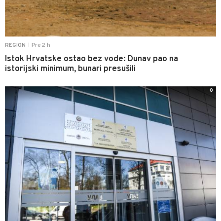
Pre 2 h
REGION
|
Istok Hrvatske ostao bez vode: Dunav pao na
istorijski minimum, bunari presušili
0