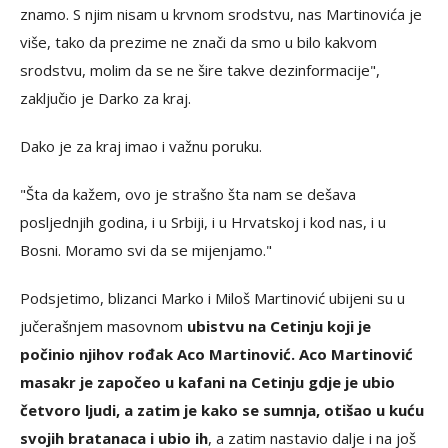
znamo. S njim nisam u krvnom srodstvu, nas Martinovića je
više, tako da prezime ne znači da smo u bilo kakvom
srodstvu, molim da se ne šire takve dezinformacije",
zaključio je Darko za kraj.
Dako je za kraj imao i važnu poruku.
"Šta da kažem, ovo je strašno šta nam se dešava
posljednjih godina, i u Srbiji, i u Hrvatskoj i kod nas, i u
Bosni. Moramo svi da se mijenjamo."
Podsjetimo, blizanci Marko i Miloš Martinović ubijeni su u
jučerašnjem masovnom
ubistvu na Cetinju koji je
počinio njihov rođak Aco Martinović. Aco Martinović
masakr je započeo u kafani na Cetinju gdje je ubio
četvoro ljudi, a zatim je kako se sumnja, otišao u kuću
svojih bratanaca i ubio ih
, a zatim nastavio dalje i na još