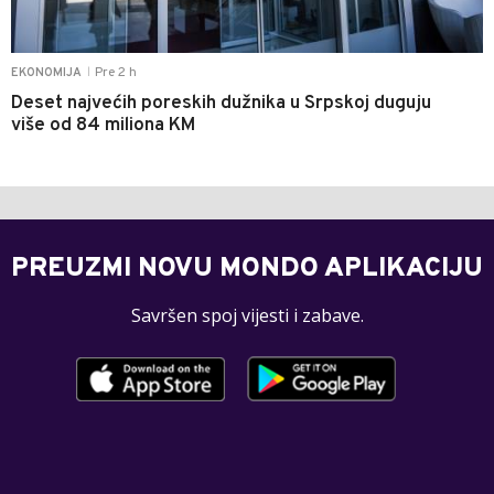
Pre 2 h
EKONOMIJA
|
Deset najvećih poreskih dužnika u Srpskoj duguju
više od 84 miliona KM
PREUZMI NOVU MONDO APLIKACIJU
Savršen spoj vijesti i zabave.