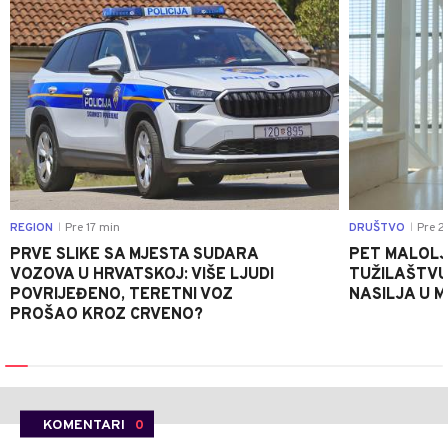
REGION
Pre 17 min
DRUŠTVO
Pre 2
|
|
PRVE SLIKE SA MJESTA SUDARA
PET MALOLJ
VOZOVA U HRVATSKOJ: VIŠE LJUDI
TUŽILAŠTVU
POVRIJEĐENO, TERETNI VOZ
NASILJA U 
PROŠAO KROZ CRVENO?
KOMENTARI
0