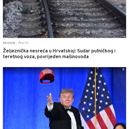
Pre 1 h
REGION
|
Željeznička nesreća u Hrvatskoj: Sudar putničkog i
teretnog voza, povrijeđen mašinovođa
0