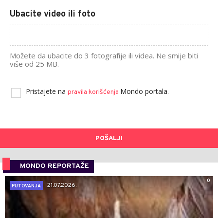
Ubacite video ili foto
Možete da ubacite do 3 fotografije ili videa. Ne smije biti
više od 25 MB.
Pristajete na
Mondo portala.
pravila korišćenja
POŠALJI
MONDO REPORTAŽE
0
21.07.2026.
PUTOVANJA