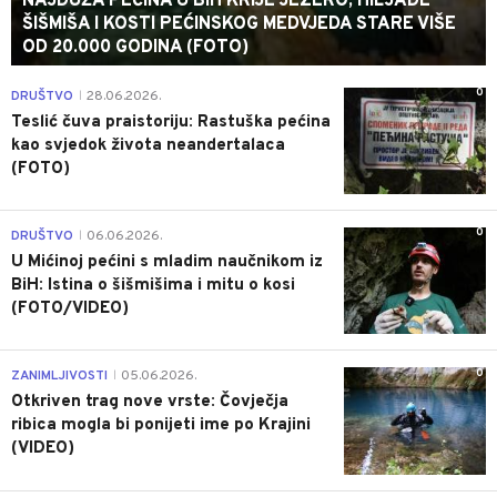
NAJDUŽA PEĆINA U BIH KRIJE JEZERO, HILJADE
ŠIŠMIŠA I KOSTI PEĆINSKOG MEDVJEDA STARE VIŠE
OD 20.000 GODINA (FOTO)
0
DRUŠTVO
28.06.2026.
|
Teslić čuva praistoriju: Rastuška pećina
kao svjedok života neandertalaca
(FOTO)
0
DRUŠTVO
06.06.2026.
|
U Mićinoj pećini s mladim naučnikom iz
BiH: Istina o šišmišima i mitu o kosi
(FOTO/VIDEO)
0
ZANIMLJIVOSTI
05.06.2026.
|
Otkriven trag nove vrste: Čovječja
ribica mogla bi ponijeti ime po Krajini
(VIDEO)