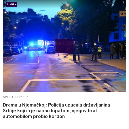
0
7 slika
Pre 11 h
SVIJET
|
Drama u Njemačkoj: Policija upucala državljanina
Srbije koji ih je napao lopatom, njegov brat
automobilom probio kordon