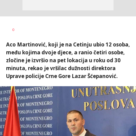
Željko
AUTOR
0
Svitlica
Aco Martinović, koji je na Cetinju ubio 12 osoba,
među kojima dvoje djece, a ranio četiri osobe,
zločine je izvršio na pet lokacija u roku od 30
minuta, rekao je vršilac dužnosti direktora
Uprave policije Crne Gore Lazar Šćepanović.