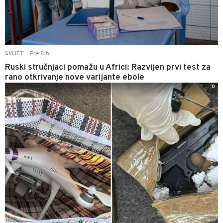
Pre 8 h
SVIJET
|
Ruski stručnjaci pomažu u Africi: Razvijen prvi test za
rano otkrivanje nove varijante ebole
0