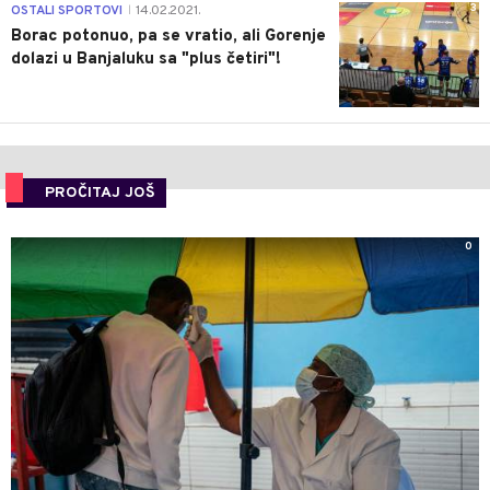
3
OSTALI SPORTOVI
14.02.2021.
|
Borac potonuo, pa se vratio, ali Gorenje
dolazi u Banjaluku sa "plus četiri"!
PROČITAJ JOŠ
0