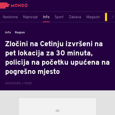
Naslovna
Najnovije
Info
Sport
Zabava
Magazin
M
Info
Region
Zločini na Cetinju izvršeni na
pet lokacija za 30 minuta,
policija na početku upućena na
pogrešno mjesto
02.01.2025. / 19:25