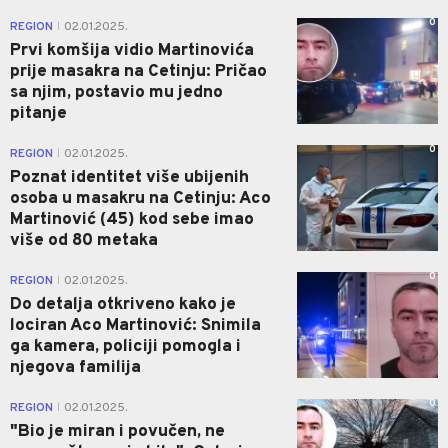
0
REGION
02.01.2025.
|
Prvi komšija vidio Martinovića
prije masakra na Cetinju: Pričao
sa njim, postavio mu jedno
pitanje
0
REGION
02.01.2025.
|
Poznat identitet više ubijenih
osoba u masakru na Cetinju: Aco
Martinović (45) kod sebe imao
više od 80 metaka
0
REGION
02.01.2025.
|
Do detalja otkriveno kako je
lociran Aco Martinović: Snimila
ga kamera, policiji pomogla i
njegova familija
0
REGION
02.01.2025.
|
"Bio je miran i povučen, ne