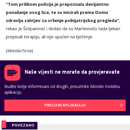
"Tom prilikom policija je prepoznala devijantno
ponašanje ovog lica, te su inicirali prema Domu
zdravlja zahtjev za vršenje psihijatrijskog pregleda"
,
rekao je Šćepanović i dodao da su Martinoviću tada ljekari
prepisali terapiju, ali nije upućen na liječenje.
(Mondo/Srna)
Naše vijesti ne morate da provjeravate
Budite bolje informisani od drugih, preuzmite Mondo mobilnu
aplikaciju
PREUZMI APLIKACIJU
POVEZANO