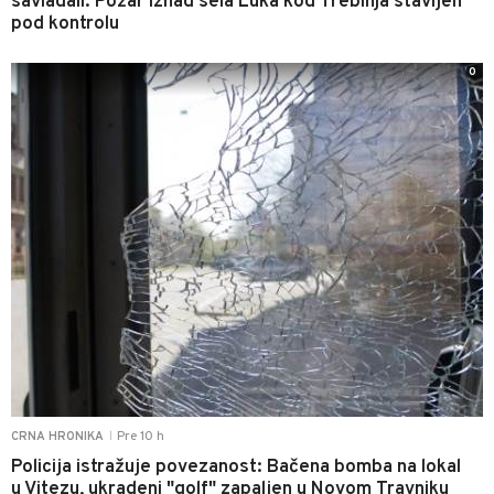
savladali: Požar iznad sela Luka kod Trebinja stavljen
pod kontrolu
0
Pre 10 h
CRNA HRONIKA
|
Policija istražuje povezanost: Bačena bomba na lokal
u Vitezu, ukradeni "golf" zapaljen u Novom Travniku