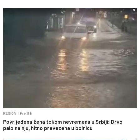
0
Pre 11 h
REGION
|
Povrijeđena žena tokom nevremena u Srbiji: Drvo
palo na nju, hitno prevezena u bolnicu