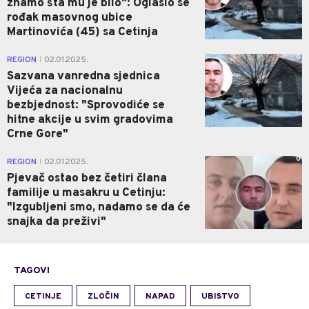
znamo šta mu je bilo": Oglasio se
rođak masovnog ubice
Martinovića (45) sa Cetinja
0
REGION
02.01.2025.
|
Sazvana vanredna sjednica
Vijeća za nacionalnu
bezbjednost: "Sprovodiće se
hitne akcije u svim gradovima
Crne Gore"
0
REGION
02.01.2025.
|
Pjevač ostao bez četiri člana
familije u masakru u Cetinju:
"Izgubljeni smo, nadamo se da će
snajka da preživi"
TAGOVI
CETINJE
ZLOČIN
NAPAD
UBISTVO