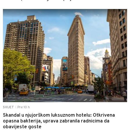
0
Pre 10 h
SVIJET
|
Skandal u njujorškom luksuznom hotelu: Otkrivena
opasna bakterija, uprava zabranila radnicima da
obavijeste goste