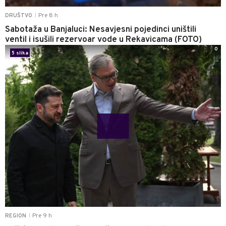
Pre 8 h
DRUŠTVO
|
Sabotaža u Banjaluci: Nesavjesni pojedinci uništili
ventil i isušili rezervoar vode u Rekavicama (FOTO)
0
5 slika
Pre 9 h
REGION
|