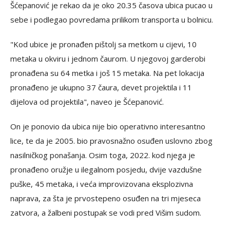
Šćepanović je rekao da je oko 20.35 časova ubica pucao u
sebe i podlegao povredama prilikom transporta u bolnicu.
"Kod ubice je pronađen pištolj sa metkom u cijevi, 10
metaka u okviru i jednom čaurom. U njegovoj garderobi
pronađena su 64 metka i još 15 metaka. Na pet lokacija
pronađeno je ukupno 37 čaura, devet projektila i 11
dijelova od projektila", naveo je Šćepanović.
On je ponovio da ubica nije bio operativno interesantno
lice, te da je 2005. bio pravosnažno osuđen uslovno zbog
nasilničkog ponašanja. Osim toga, 2022. kod njega je
pronađeno oružje u ilegalnom posjedu, dvije vazdušne
puške, 45 metaka, i veća improvizovana eksplozivna
naprava, za šta je prvostepeno osuđen na tri mjeseca
zatvora, a žalbeni postupak se vodi pred Višim sudom.