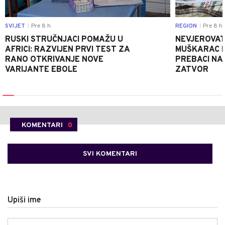
SVIJET
Pre 8 h
REGION
Pre 8 h
|
|
RUSKI STRUČNJACI POMAŽU U
NEVJEROVATA
AFRICI: RAZVIJEN PRVI TEST ZA
MUŠKARAC H
RANO OTKRIVANJE NOVE
PREBACI NA
VARIJANTE EBOLE
ZATVOR
KOMENTARI
0
SVI KOMENTARI
Upiši ime