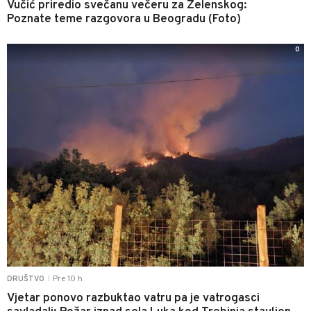
Vučić priredio svečanu večeru za Zelenskog:
Poznate teme razgovora u Beogradu (Foto)
0
Pre 10 h
DRUŠTVO
|
Vjetar ponovo razbuktao vatru pa je vatrogasci