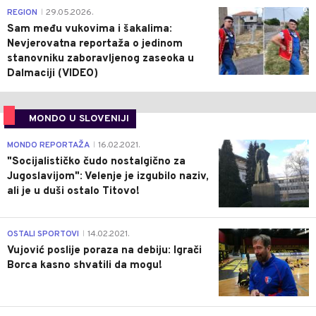
0
REGION
29.05.2026.
|
Sam među vukovima i šakalima:
Nevjerovatna reportaža o jedinom
stanovniku zaboravljenog zaseoka u
Dalmaciji (VIDEO)
MONDO U SLOVENIJI
4
MONDO REPORTAŽA
16.02.2021.
|
"Socijalističko čudo nostalgično za
Jugoslavijom": Velenje je izgubilo naziv,
ali je u duši ostalo Titovo!
1
OSTALI SPORTOVI
14.02.2021.
|
Vujović poslije poraza na debiju: Igrači
Borca kasno shvatili da mogu!