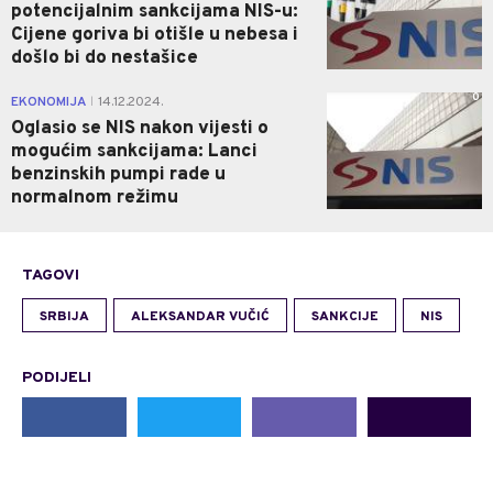
potencijalnim sankcijama NIS-u:
Cijene goriva bi otišle u nebesa i
došlo bi do nestašice
0
EKONOMIJA
14.12.2024.
|
Oglasio se NIS nakon vijesti o
mogućim sankcijama: Lanci
benzinskih pumpi rade u
normalnom režimu
TAGOVI
SRBIJA
ALEKSANDAR VUČIĆ
SANKCIJE
NIS
PODIJELI