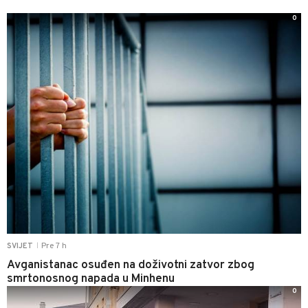
0
Pre 7 h
SVIJET
|
Avganistanac osuđen na doživotni zatvor zbog
smrtonosnog napada u Minhenu
0