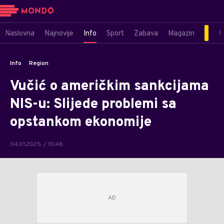
Naslovna
Najnovije
Info
Sport
Zabava
Magazin
M
Info
Region
Vučić o američkim sankcijama
NIS-u: Slijede problemi sa
opstankom ekonomije
04.01.2025. / 10:48