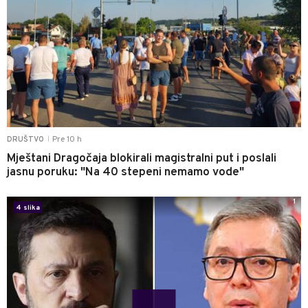
Pre 10 h
DRUŠTVO
|
Mještani Dragočaja blokirali magistralni put i poslali
jasnu poruku: "Na 40 stepeni nemamo vode"
1
4 slika