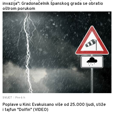
invazija": Gradonačelnik španskog grada se obratio
oštrom porukom
0
Pre 6 h
SVIJET
|
Poplave u Kini: Evakuisano više od 25.000 ljudi, stiže
i tajfun "Dolfin" (VIDEO)