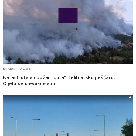
Pre 9 h
REGION
|
Katastrofalan požar "guta" Deliblatsku peščaru:
Cijelo selo evakuisano
2