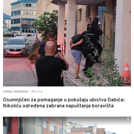
Pre 7 h
CRNA HRONIKA
|
Osumnjičen za pomaganje u pokušaju ubistva Dabića:
Nikoliću određena zabrana napuštanja boravišta
0