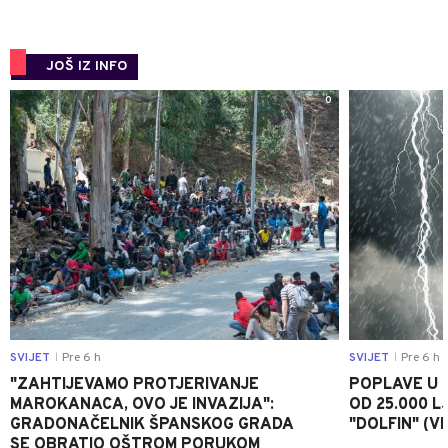
JOŠ IZ INFO
0
SVIJET
Pre 6 h
SVIJET
Pre 6 h
|
|
"ZAHTIJEVAMO PROTJERIVANJE
POPLAVE U K
MAROKANACA, OVO JE INVAZIJA":
OD 25.000 LJ
GRADONAČELNIK ŠPANSKOG GRADA
"DOLFIN" (V
SE OBRATIO OŠTROM PORUKOM