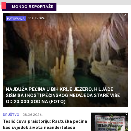
MONDO REPORTAŽE
0
21.07.2026.
PUTOVANJA
NAJDUŽA PEĆINA U BIH KRIJE JEZERO, HILJADE
ŠIŠMIŠA I KOSTI PEĆINSKOG MEDVJEDA STARE VIŠE
OD 20.000 GODINA (FOTO)
0
DRUŠTVO
28.06.2026.
|
Teslić čuva praistoriju: Rastuška pećina
kao svjedok života neandertalaca