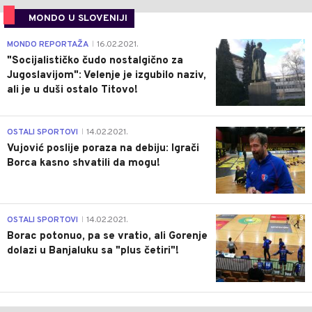
MONDO U SLOVENIJI
4
MONDO REPORTAŽA
16.02.2021.
|
"Socijalističko čudo nostalgično za
Jugoslavijom": Velenje je izgubilo naziv,
ali je u duši ostalo Titovo!
1
OSTALI SPORTOVI
14.02.2021.
|
Vujović poslije poraza na debiju: Igrači
Borca kasno shvatili da mogu!
3
OSTALI SPORTOVI
14.02.2021.
|
Borac potonuo, pa se vratio, ali Gorenje
dolazi u Banjaluku sa "plus četiri"!