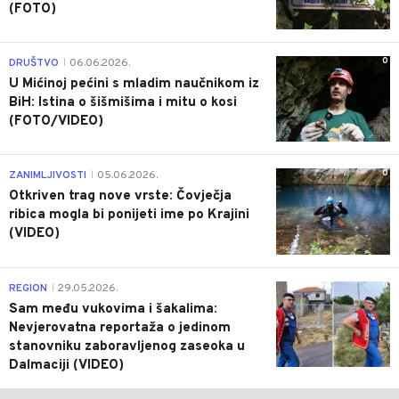
(FOTO)
0
DRUŠTVO
06.06.2026.
|
U Mićinoj pećini s mladim naučnikom iz
BiH: Istina o šišmišima i mitu o kosi
(FOTO/VIDEO)
0
ZANIMLJIVOSTI
05.06.2026.
|
Otkriven trag nove vrste: Čovječja
ribica mogla bi ponijeti ime po Krajini
(VIDEO)
0
REGION
29.05.2026.
|
Sam među vukovima i šakalima:
Nevjerovatna reportaža o jedinom
stanovniku zaboravljenog zaseoka u
Dalmaciji (VIDEO)