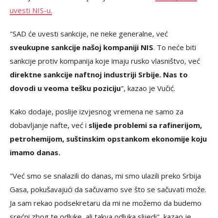
uvesti NIS-u.
"SAD će uvesti sankcije, ne neke generalne, već
sveukupne sankcije našoj kompaniji NIS
. To neće biti
sankcije protiv kompanija koje imaju rusko vlasništvo, već
direktne sankcije naftnoj industriji Srbije. Nas to
dovodi u veoma tešku poziciju
", kazao je Vučić.
Kako dodaje, poslije izvjesnog vremena ne samo za
dobavljanje nafte, već i
slijede problemi sa rafinerijom,
petrohemijom, suštinskim opstankom ekonomije koju
imamo danas.
"Već smo se snalazili do danas, mi smo ulazili preko Srbija
Gasa, pokušavajući da sačuvamo sve što se sačuvati može.
Ja sam rekao podsekretaru da mi ne možemo da budemo
srećni zbog te odluke, ali takva odluka slijedi", kazao je.