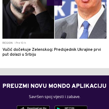
Pre 10 h
REGION
|
Vučić dočekuje Zelenskog: Predsjednik Ukrajine prvi
put dolazi u Srbiju
PREUZMI NOVU MONDO APLIKACIJU
Savršen spoj vijesti i zabave.