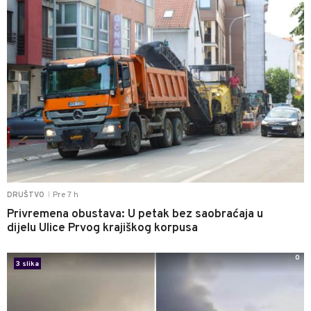
Pre 7 h
DRUŠTVO
|
Privremena obustava: U petak bez saobraćaja u
dijelu Ulice Prvog krajiškog korpusa
0
3 slika