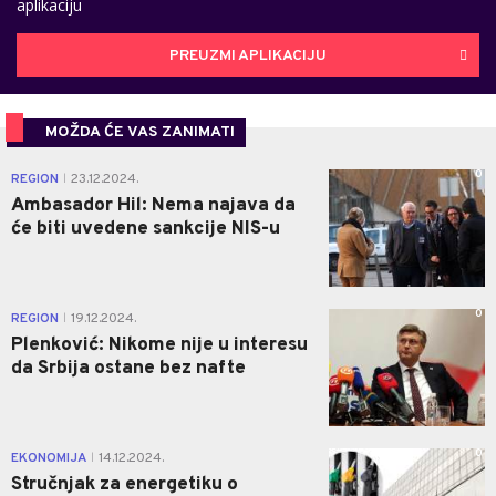
aplikaciju
PREUZMI APLIKACIJU
MOŽDA ĆE VAS ZANIMATI
0
REGION
23.12.2024.
|
Ambasador Hil: Nema najava da
će biti uvedene sankcije NIS-u
0
REGION
19.12.2024.
|
Plenković: Nikome nije u interesu
da Srbija ostane bez nafte
0
EKONOMIJA
14.12.2024.
|
Stručnjak za energetiku o