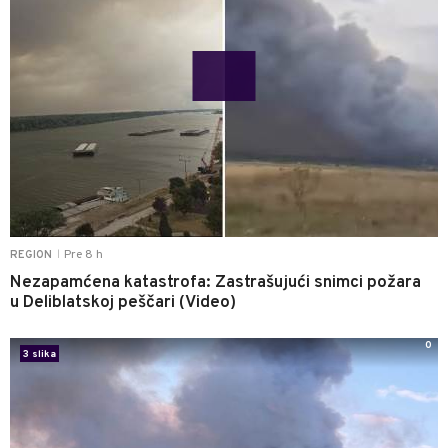
Pre 8 h
REGION
|
Nezapamćena katastrofa: Zastrašujući snimci požara
u Deliblatskoj peščari (Video)
0
3 slika