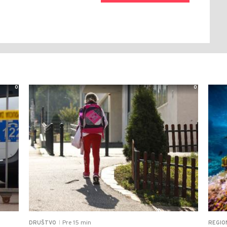
0
0
Pre 15 min
DRUŠTVO
REGIO
|