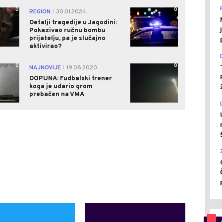
0
0
REGION
30.01.2024.
|
Detalji tragedije u Jagodini:
Pokazivao ručnu bombu
prijatelju, pa je slučajno
aktivirao?
0
0
NAJNOVIJE
19.08.2020.
|
DOPUNA: Fudbalski trener
koga je udario grom
prebačen na VMA