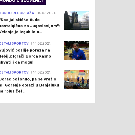
MONDO U SLOVENIJI
4
MONDO REPORTAŽA
16.02.2021.
|
"Socijalističko čudo
nostalgično za Jugoslavijom":
Velenje je izgubilo n...
1
OSTALI SPORTOVI
14.02.2021.
|
Vujović poslije poraza na
0
0
debiju: Igrači Borca kasno
shvatili da mogu!
3
OSTALI SPORTOVI
14.02.2021.
|
Borac potonuo, pa se vratio,
ali Gorenje dolazi u Banjaluku
sa "plus čet...
ON
Pre 1 h
CRNA HRONIKA
Pre 2 h
|
|
M UDARIO U
URUŠILA SE ISTORIJSKA
ODIČNU KUĆU, MAJKA
GRAĐEVINA U MOSTARU:
DJECOM BILA UNUTRA:
AUTOMOBILI ZATRPANI
 ŠTO SU STICALI
POD RUŠEVINAMA
INAMA NESTALO ZA