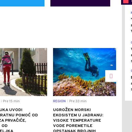
0
0
Pre 15 min
REGION
Pre 33 min
REGI
|
|
UKA UVODI
UGROŽEN MORSKI
GRO
RATNU POMOĆ OD
EKOSISTEM U JADRANU:
POR
ZA PRVAČIĆE,
VISOKE TEMPERATURE
SA 
E OD
VODE POREMETILE
SVE
ELJKA
OPSTANAK BROJNIH
GOD