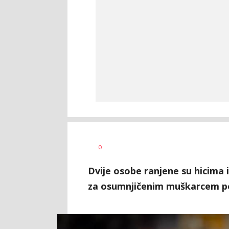
Vesna
AUTOR
0
Kerkez
Dvije osobe ranjene su hicima i
za osumnjičenim muškarcem pol