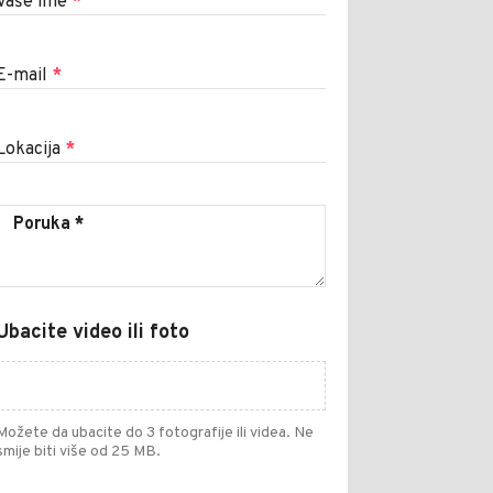
Vaše ime
*
E-mail
*
Lokacija
*
Ubacite video ili foto
Možete da ubacite do 3 fotografije ili videa. Ne
smije biti više od 25 MB.