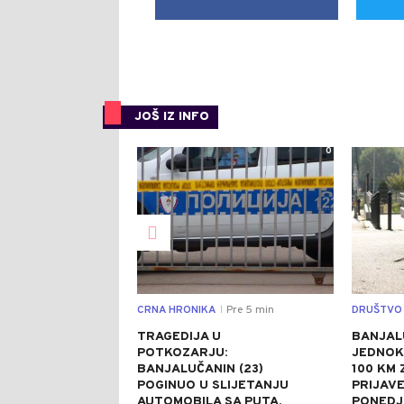
JOŠ IZ INFO
0
CRNA HRONIKA
Pre 5 min
DRUŠTVO
|
TRAGEDIJA U
BANJAL
POTKOZARJU:
JEDNOK
BANJALUČANIN (23)
100 KM 
POGINUO U SLIJETANJU
PRIJAV
AUTOMOBILA SA PUTA,
PONEDJ