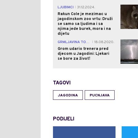
LJUBIMCI
31.12.2024.
|
Rakun Cole je mezimac u
jagodinskom zoo vrtu: Druži
se samo sa ljudima i sa
njima jede burek, mora i na
dijetu
GRMLJAVINA TOKOM TRENINGA
18.08.2020.
|
Grom udario trenera pred
djecom u Jagodini: Ljekari
se bore za život!
TAGOVI
JAGODINA
PUCNJAVA
PODIJELI