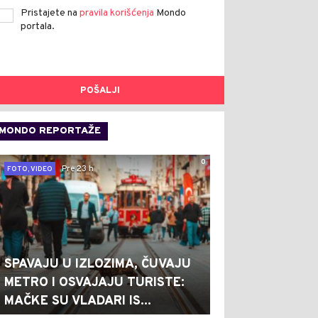
Pristajete na
pravila korišćenja
Mondo
portala.
POŠALJI
MONDO REPORTAŽE
0
Pre 23 h
FOTO, VIDEO
SPAVAJU U IZLOZIMA, ČUVAJU
METRO I OSVAJAJU TURISTE:
MAČKE SU VLADARI IS...