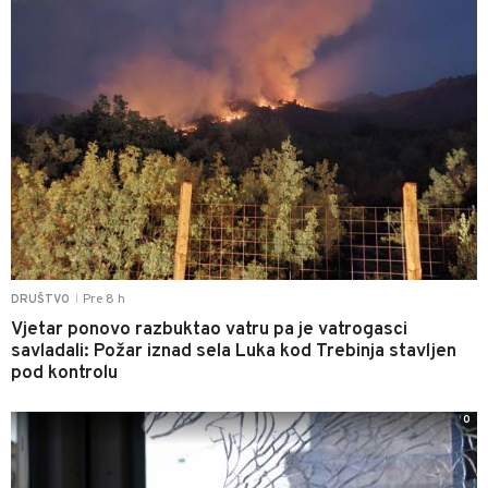
Pre 8 h
DRUŠTVO
|
Vjetar ponovo razbuktao vatru pa je vatrogasci
savladali: Požar iznad sela Luka kod Trebinja stavljen
pod kontrolu
0