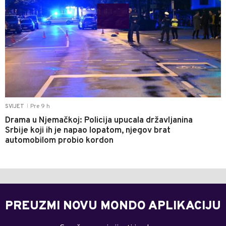
Pre 9 h
SVIJET
|
Drama u Njemačkoj: Policija upucala državljanina
Srbije koji ih je napao lopatom, njegov brat
automobilom probio kordon
PREUZMI NOVU MONDO APLIKACIJU