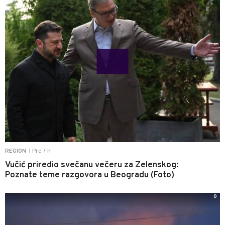
Pre 7 h
REGION
|
Vučić priredio svečanu večeru za Zelenskog:
Poznate teme razgovora u Beogradu (Foto)
0