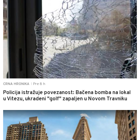
Pre 8 h
CRNA HRONIKA
|
Policija istražuje povezanost: Bačena bomba na lokal
u Vitezu, ukradeni "golf" zapaljen u Novom Travniku
0