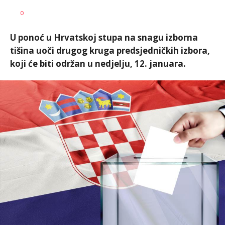
Dragana
AUTOR
0
Božić
U ponoć u Hrvatskoj stupa na snagu izborna
tišina uoči drugog kruga predsjedničkih izbora,
koji će biti održan u nedjelju, 12. januara.