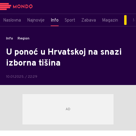
Naslovna
Najnovije
Info
Sport
Zabava
Magazin
M
Info
Region
U ponoć u Hrvatskoj na snazi
izborna tišina
10.01.2025. / 22:29