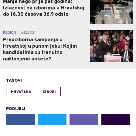
Manje nego prije pet godina:
Izlaznost na izborima u Hrvatskoj
do 16.30 časova 36,9 odsto
0
REGION
16.12.2024.
|
Predizborna kampanja u
Hrvatskoj u punom jeku: Kojim
kandidatima su trenutno
naklonjene ankete?
TAGOVI
HRVATSKA
IZBORI
PODIJELI