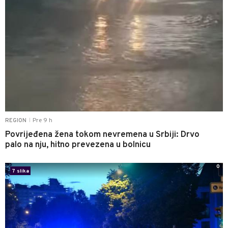
Pre 9 h
REGION
|
Povrijeđena žena tokom nevremena u Srbiji: Drvo
palo na nju, hitno prevezena u bolnicu
0
7 slika