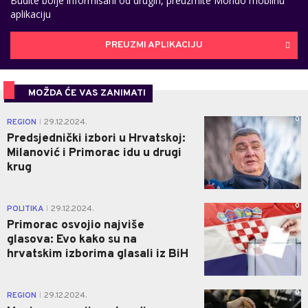
Budite bolje informisani od drugih, preuzmite Mondo mobilnu
aplikaciju
PREUZMI APLIKACIJU
MOŽDA ĆE VAS ZANIMATI
0
REGION
29.12.2024.
|
Predsjednički izbori u Hrvatskoj:
Milanović i Primorac idu u drugi
krug
0
POLITIKA
29.12.2024.
|
Primorac osvojio najviše
glasova: Evo kako su na
hrvatskim izborima glasali iz BiH
0
REGION
29.12.2024.
|