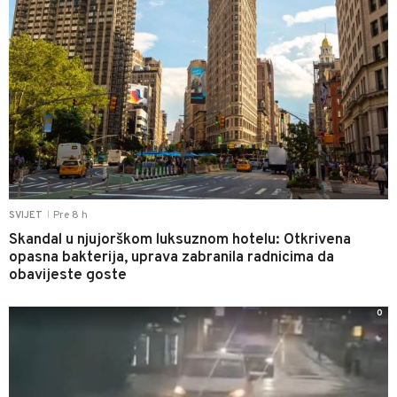
Pre 8 h
SVIJET
|
Skandal u njujorškom luksuznom hotelu: Otkrivena
opasna bakterija, uprava zabranila radnicima da
obavijeste goste
0