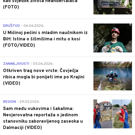
kao svjedok života neandertalaca
(FOTO)
0
DRUŠTVO
06.06.2026.
|
U Mićinoj pećini s mladim naučnikom iz
BiH: Istina o šišmišima i mitu o kosi
(FOTO/VIDEO)
0
ZANIMLJIVOSTI
05.06.2026.
|
Otkriven trag nove vrste: Čovječja
ribica mogla bi ponijeti ime po Krajini
(VIDEO)
0
REGION
29.05.2026.
|
Sam među vukovima i šakalima:
Nevjerovatna reportaža o jedinom
stanovniku zaboravljenog zaseoka u
Dalmaciji (VIDEO)