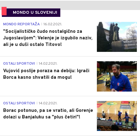
MONDO U SLOVENIJI
4
MONDO REPORTAŽA
16.02.2021.
|
"Socijalističko čudo nostalgično za
Jugoslavijom": Velenje je izgubilo naziv,
ali je u duši ostalo Titovo!
1
OSTALI SPORTOVI
14.02.2021.
|
Vujović poslije poraza na debiju: Igrači
Borca kasno shvatili da mogu!
3
OSTALI SPORTOVI
14.02.2021.
|
Borac potonuo, pa se vratio, ali Gorenje
dolazi u Banjaluku sa "plus četiri"!