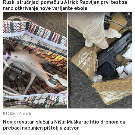
Ruski stručnjaci pomažu u Africi: Razvijen prvi test za
rano otkrivanje nove varijante ebole
0
Pre 6 h
REGION
|
Nevjerovatan slučaj u Nišu: Muškarac htio dronom da
prebaci napunjen pištolj u zatvor