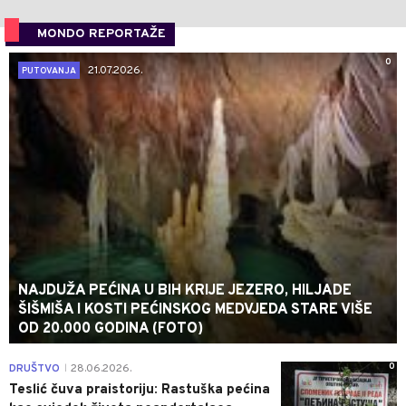
MONDO REPORTAŽE
0
21.07.2026.
PUTOVANJA
NAJDUŽA PEĆINA U BIH KRIJE JEZERO, HILJADE
ŠIŠMIŠA I KOSTI PEĆINSKOG MEDVJEDA STARE VIŠE
OD 20.000 GODINA (FOTO)
0
DRUŠTVO
28.06.2026.
|
Teslić čuva praistoriju: Rastuška pećina