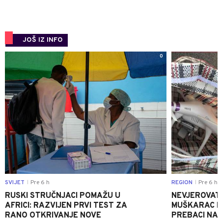
JOŠ IZ INFO
0
SVIJET
Pre 6 h
REGION
Pre 6 h
|
|
RUSKI STRUČNJACI POMAŽU U
NEVJEROVATA
AFRICI: RAZVIJEN PRVI TEST ZA
MUŠKARAC H
RANO OTKRIVANJE NOVE
PREBACI NA