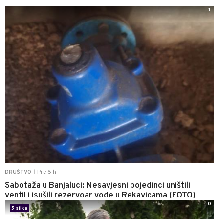
1
Pre 6 h
DRUŠTVO
|
Sabotaža u Banjaluci: Nesavjesni pojedinci uništili
ventil i isušili rezervoar vode u Rekavicama (FOTO)
0
5 slika