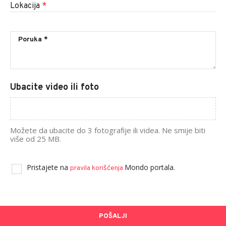
Lokacija
*
Ubacite video ili foto
Možete da ubacite do 3 fotografije ili videa. Ne smije biti
više od 25 MB.
Pristajete na
Mondo portala.
pravila korišćenja
POŠALJI