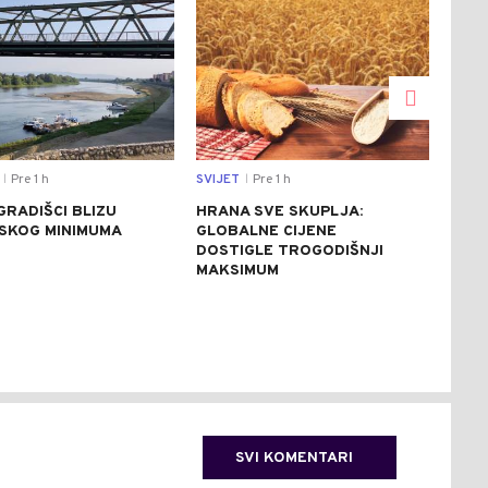
Pre 1 h
SVIJET
Pre 1 h
DRU
|
|
GRADIŠCI BLIZU
HRANA SVE SKUPLJA:
SJE
JSKOG MINIMUMA
GLOBALNE CIJENE
PET
DOSTIGLE TROGODIŠNJI
OBI
MAKSIMUM
AVI
IZB
(FO
SVI KOMENTARI