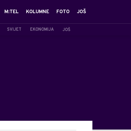
M:TEL
KOLUMNE
FOTO
JOŠ
SVIJET
EKONOMIJA
JOŠ