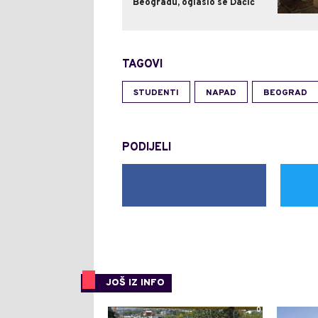
Beogradu, oglasio se Dačić
TAGOVI
STUDENTI
NAPAD
BEOGRAD
PODIJELI
JOŠ IZ INFO
0