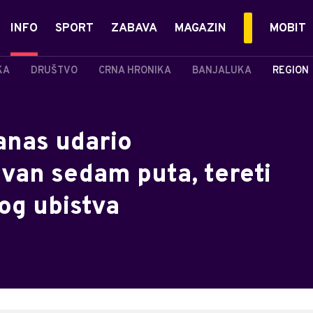
INFO
SPORT
ZABAVA
MAGAZIN
MOBIT
KA
DRUŠTVO
CRNA HRONIKA
BANJALUKA
REGION
anas udario
ivan sedam puta, tereti
og ubistva