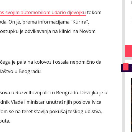
nas svojim automobilom udario djevojku
tokom
da. On je, prema informacijama "Kurira",
postupku je odvikavanja na klinici na Novom
 čega je pala na kolovoz i ostala nepomično da
žilaštvo u Beogradu.
sova u Ruzveltovoj ulici u Beogradu. Devojka je u
dnik Vlade i ministar unutrašnjih poslova Ivica
kom se na teret stavlja pokušaj teškog ubistva,
puta.