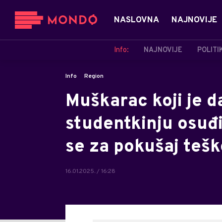
NASLOVNA
NAJNOVIJE
Info:
NAJNOVIJE
POLITI
Info
Region
Muškarac koji je d
studentkinju osuđ
se za pokušaj tešk
16.01.2025. / 16:28