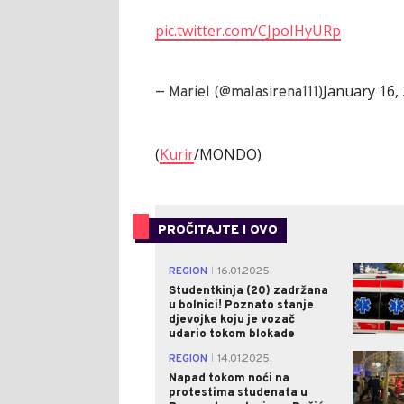
pic.twitter.com/CJpoIHyURp
January 16,
— Mariel (@malasirena111)
(
Kurir
/MONDO)
PROČITAJTE I OVO
REGION
16.01.2025.
|
Studentkinja (20) zadržana
u bolnici! Poznato stanje
djevojke koju je vozač
udario tokom blokade
REGION
14.01.2025.
|
Napad tokom noći na
protestima studenata u