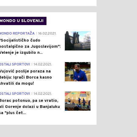
MONDO U SLOVENIJI
4
MONDO REPORTAŽA
16.02.2021.
|
"Socijalističko čudo
nostalgično za Jugoslavijom":
Velenje je izgubilo n...
1
OSTALI SPORTOVI
14.02.2021.
|
Vujović poslije poraza na
debiju: Igrači Borca kasno
shvatili da mogu!
3
OSTALI SPORTOVI
14.02.2021.
|
Borac potonuo, pa se vratio,
ali Gorenje dolazi u Banjaluku
sa "plus čet...
1
0