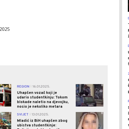
 2025
3
0
REGION
16.01.2025.
|
Uhapšen vozač koji je
udario studentkinju: Tokom
blokade naletio na djevojku,
nosio je nekoliko metara
0
0
SVIJET
13.01.2025.
|
Mladić iz BiH uhapšen zbog
ubistva studentkinje: