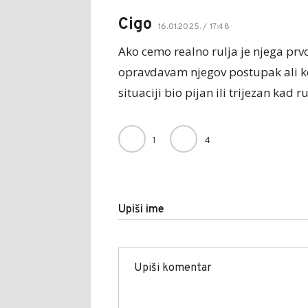
Cigo
16.01.2025. / 17:48
Ako cemo realno rulja je njega prvo
opravdavam njegov postupak ali ko
situaciji bio pijan ili trijezan kad 
1
4
Upiši ime