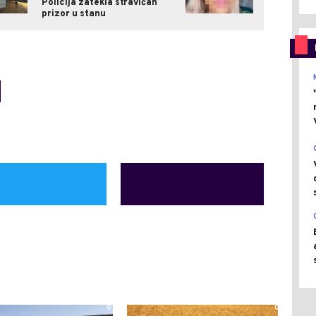
Policija zatekla stravičan
prizor u stanu
0
0