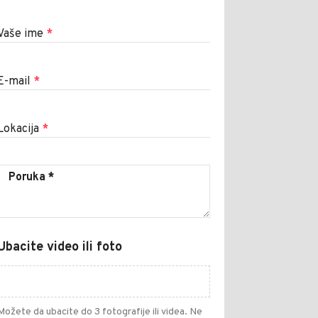
Vaše ime
*
E-mail
*
Lokacija
*
Ubacite video ili foto
Možete da ubacite do 3 fotografije ili videa. Ne