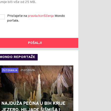
smije biti više od 25 MB.
Pristajete na
pravila korišćenja
Mondo
portala.
POŠALJI
MONDO REPORTAŽE
0
21.07.2026.
PUTOVANJA
NAJDUŽA PEĆINA U BIH KRIJE
JEZERO, HILJADE ŠIŠMIŠA I