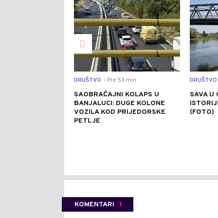
DRUŠTVO
Pre 53 min
DRUŠTVO
|
SAOBRAĆAJNI KOLAPS U
SAVA U 
BANJALUCI: DUGE KOLONE
ISTORI
VOZILA KOD PRIJEDORSKE
(FOTO)
PETLJE
KOMENTARI
1