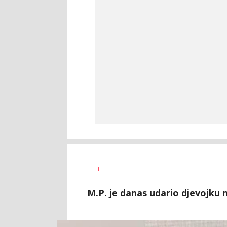
Aleksandar
AUTOR
1
Blagić
M.P. je danas udario djevojku