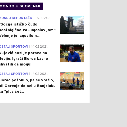
MONDO U SLOVENIJI
4
MONDO REPORTAŽA
16.02.2021.
|
"Socijalističko čudo
nostalgično za Jugoslavijom":
Velenje je izgubilo n...
1
OSTALI SPORTOVI
14.02.2021.
|
Vujović poslije poraza na
debiju: Igrači Borca kasno
shvatili da mogu!
3
OSTALI SPORTOVI
14.02.2021.
|
Borac potonuo, pa se vratio,
ali Gorenje dolazi u Banjaluku
sa "plus čet...
0
0