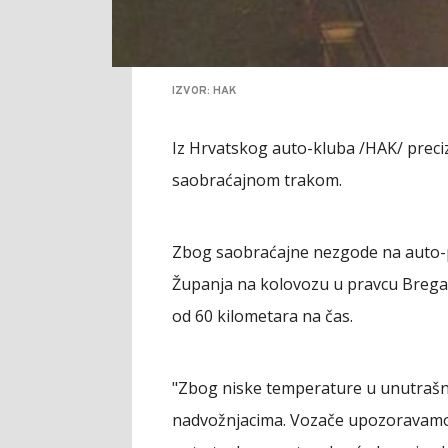
IZVOR: HAK
Iz Hrvatskog auto-kluba /HAK/ preciz
saobraćajnom trakom.
Zbog saobraćajne nezgode na auto-p
Županja na kolovozu u pravcu Brega
od 60 kilometara na čas.
"Zbog niske temperature u unutrašnj
nadvožnjacima. Vozače upozoravamo 