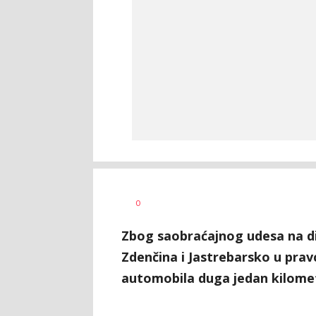
Vesna
AUTOR
0
Kerkez
Zbog saobraćajnog udesa na di
Zdenčina i Jastrebarsko u pra
automobila duga jedan kilome