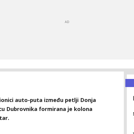
onici auto-puta između petlji Donja
vcu Dubrovnika formirana je kolona
tar.