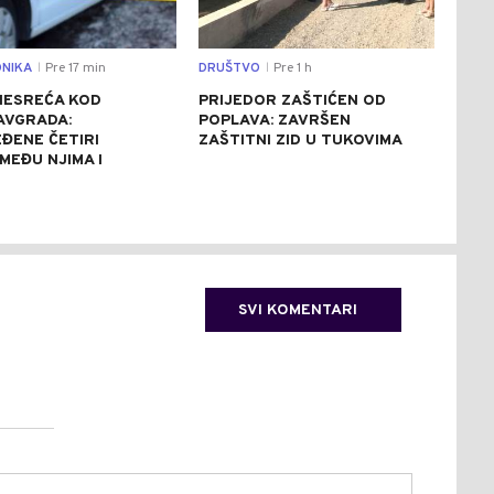
NIKA
Pre 17 min
DRUŠTVO
Pre 1 h
BAN
|
|
NESREĆA KOD
PRIJEDOR ZAŠTIĆEN OD
PRO
AVGRADA:
POPLAVA: ZAVRŠEN
KRA
ĐENE ČETIRI
ZAŠTITNI ZID U TUKOVIMA
PON
MEĐU NJIMA I
UKR
SLU
SVI KOMENTARI