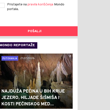
Pristajete na
pravila korišćenja
Mondo
portala.
POŠALJI
MONDO REPORTAŽE
0
21.07.2026.
PUTOVANJA
NAJDUŽA PEĆINA U BIH KRIJE
JEZERO, HILJADE ŠIŠMIŠA I
KOSTI PEĆINSKOG MED...