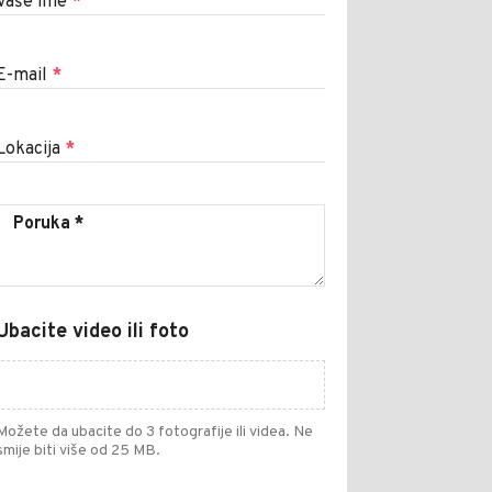
Vaše ime
*
E-mail
*
Lokacija
*
Ubacite video ili foto
Možete da ubacite do 3 fotografije ili videa. Ne
smije biti više od 25 MB.