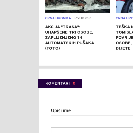
CRNA HRONIKA
Pre 10 min
CRNA HRO
|
AKCIJA "TRASA":
TEŠKA 
UHAPŠENE TRI OSOBE,
TOMISL
ZAPLIJENJENO 14
POVRIJE
AUTOMATSKIH PUŠAKA
OSOBE, 
(FOTO)
DIJETE
KOMENTARI
0
Upiši ime