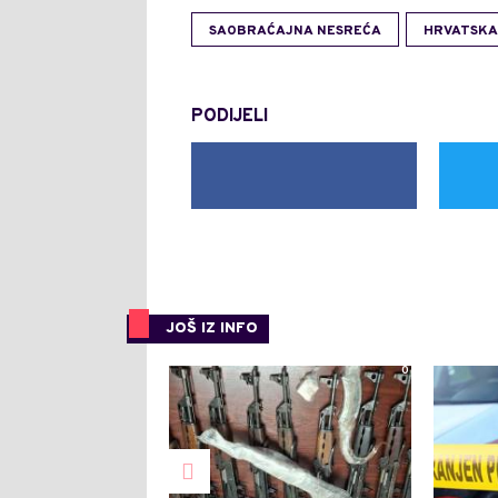
SAOBRAĆAJNA NESREĆA
HRVATSKA
PODIJELI
JOŠ IZ INFO
0