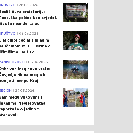
0
DRUŠTVO
28.06.2026.
|
Teslić čuva praistoriju:
Rastuška pećina kao svjedok
života neandertalac...
0
DRUŠTVO
06.06.2026.
|
U Mićinoj pećini s mladim
naučnikom iz BiH: Istina o
šišmišima i mitu o ...
0
ZANIMLJIVOSTI
05.06.2026.
|
Otkriven trag nove vrste:
Čovječja ribica mogla bi
ponijeti ime po Kraji...
0
REGION
29.05.2026.
|
Sam među vukovima i
šakalima: Nevjerovatna
reportaža o jedinom
stanovnik...