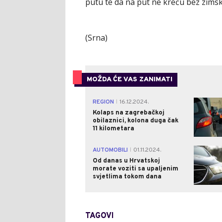
putu te da na put ne kreću bez zims
(Srna)
MOŽDA ĆE VAS ZANIMATI
REGION
16.12.2024.
|
Kolaps na zagrebačkoj
obilaznici, kolona duga čak
11 kilometara
AUTOMOBILI
01.11.2024.
|
Od danas u Hrvatskoj
morate voziti sa upaljenim
svjetlima tokom dana
TAGOVI