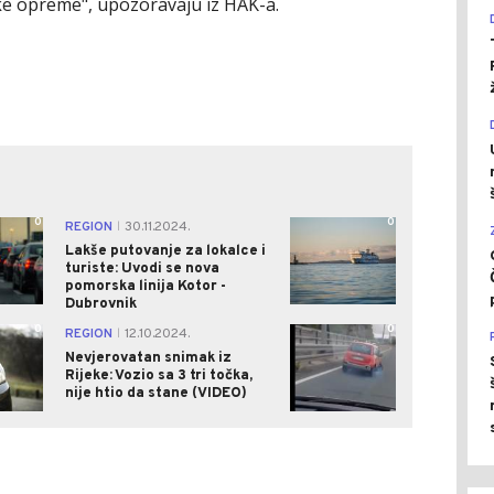
ke opreme", upozoravaju iz HAK-a.
0
0
REGION
30.11.2024.
|
Lakše putovanje za lokalce i
turiste: Uvodi se nova
pomorska linija Kotor -
Dubrovnik
0
0
REGION
12.10.2024.
|
Nevjerovatan snimak iz
Rijeke: Vozio sa 3 tri točka,
nije htio da stane (VIDEO)