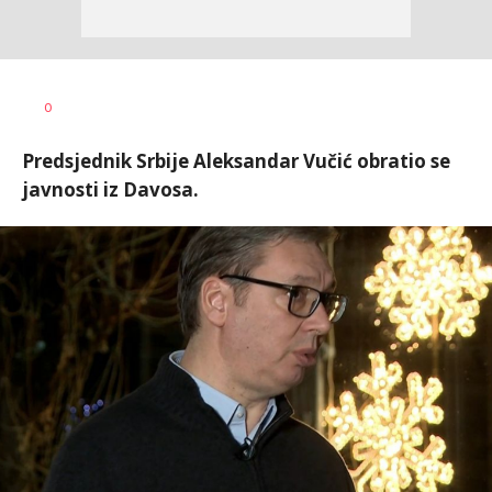
Aleksandar
AUTOR
0
Blagić
Predsjednik Srbije Aleksandar Vučić obratio se
javnosti iz Davosa.