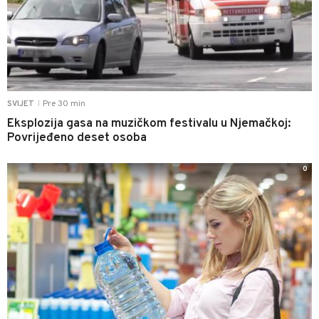
Pre 30 min
SVIJET
|
Eksplozija gasa na muzičkom festivalu u Njemačkoj:
Povrijeđeno deset osoba
0