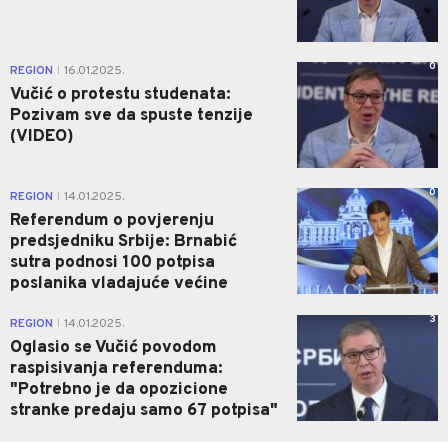
0
REGION
16.01.2025.
|
Vučić o protestu studenata:
Pozivam sve da spuste tenzije
(VIDEO)
0
REGION
14.01.2025.
|
Referendum o povjerenju
predsjedniku Srbije: Brnabić
sutra podnosi 100 potpisa
poslanika vladajuće većine
3
REGION
14.01.2025.
|
Oglasio se Vučić povodom
raspisivanja referenduma:
"Potrebno je da opozicione
stranke predaju samo 67 potpisa"