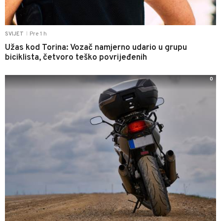
Pre 1 h
SVIJET
|
Užas kod Torina: Vozač namjerno udario u grupu
biciklista, četvoro teško povrijeđenih
0