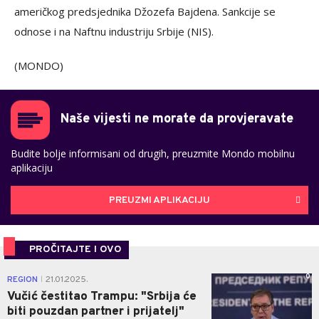
američkog predsjednika Džozefa Bajdena. Sankcije se
odnose i na Naftnu industriju Srbije (NIS).
(MONDO)
Naše vijesti ne morate da provjeravate
Budite bolje informisani od drugih, preuzmite Mondo mobilnu
aplikaciju
PREUZMI APLIKACIJU
PROČITAJTE I OVO
0
REGION
21.01.2025.
|
Vučić čestitao Trampu: "Srbija će
biti pouzdan partner i prijatelj"