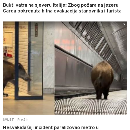
Bukti vatra na sjeveru Italije: Zbog požara na jezeru
Garda pokrenuta hitna evakuacija stanovnika i turista
0
Pre 2 h
SVIJET
|
Nesvakidašnji incident paralizovao metro u