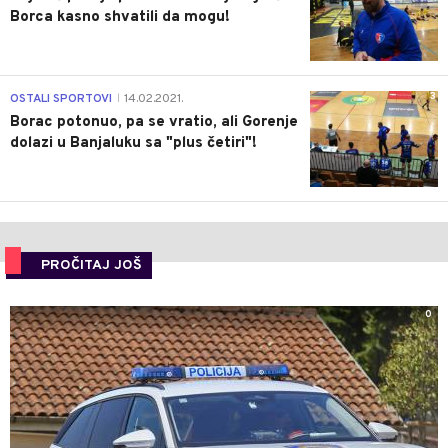
Borca kasno shvatili da mogu!
3
OSTALI SPORTOVI
14.02.2021.
|
Borac potonuo, pa se vratio, ali Gorenje
dolazi u Banjaluku sa "plus četiri"!
PROČITAJ JOŠ
0