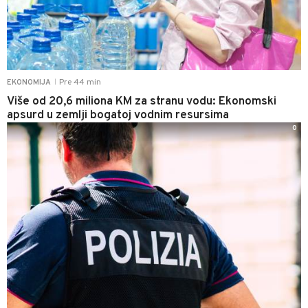
Pre 44 min
EKONOMIJA
|
Više od 20,6 miliona KM za stranu vodu: Ekonomski
apsurd u zemlji bogatoj vodnim resursima
0