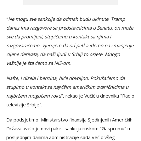
"
Ne mogu sve sankcije da odmah budu ukinute. Tramp
danas ima razgovore sa predstavnicima u Senatu, on može
sve da promijeni, stupićemo u kontakt sa njima i
razgovaraćemo. Vjerujem da od petka idemo na smanjenje
cijene derivata, da naši ljudi u Srbiji to osjete. Mnogo
važnije je šta ćemo sa NIS-om.
Nafte, i dizela i benzina, biće dovoljno. Pokušaćemo da
stupimo u kontakt sa najvišim američkim zvaničnicima u
najbržem mogućem roku
", rekao je Vučić u dnevniku "Radio
televizije Srbije".
Da podsjetimo, Ministarstvo finansija Sjedinjenih Američkih
Država uvelo je novi paket sankcija ruskom "Gaspromu" u
posljednjim danima administracije sada već bivšeg