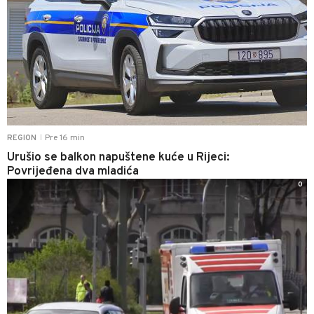
Pre 16 min
REGION
|
Urušio se balkon napuštene kuće u Rijeci:
Povrijeđena dva mladića
0