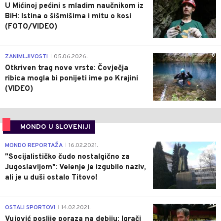
U Mićinoj pećini s mladim naučnikom iz
BiH: Istina o šišmišima i mitu o kosi
(FOTO/VIDEO)
0
ZANIMLJIVOSTI
05.06.2026.
|
Otkriven trag nove vrste: Čovječja
ribica mogla bi ponijeti ime po Krajini
(VIDEO)
MONDO U SLOVENIJI
4
MONDO REPORTAŽA
16.02.2021.
|
"Socijalističko čudo nostalgično za
Jugoslavijom": Velenje je izgubilo naziv,
ali je u duši ostalo Titovo!
1
OSTALI SPORTOVI
14.02.2021.
|
Vujović poslije poraza na debiju: Igrači