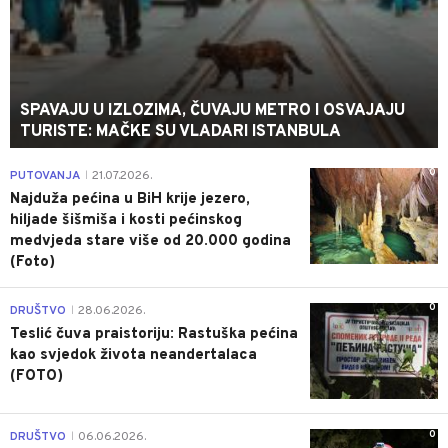
SPAVAJU U IZLOZIMA, ČUVAJU METRO I OSVAJAJU
TURISTE: MAČKE SU VLADARI ISTANBULA
0
PUTOVANJA
21.07.2026.
|
Najduža pećina u BiH krije jezero,
hiljade šišmiša i kosti pećinskog
medvjeda stare više od 20.000 godina
(Foto)
0
DRUŠTVO
28.06.2026.
|
Teslić čuva praistoriju: Rastuška pećina
kao svjedok života neandertalaca
(FOTO)
0
DRUŠTVO
06.06.2026.
|