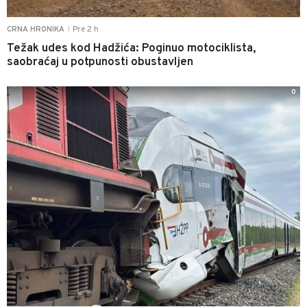
Pre 2 h
CRNA HRONIKA
|
Težak udes kod Hadžića: Poginuo motociklista,
saobraćaj u potpunosti obustavljen
0