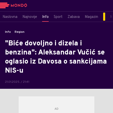
Naslovna
Najnovije
Info
Sport
Zabava
Magazin
M
Info
Region
"Biće dovoljno i dizela i
benzina": Aleksandar Vučić se
oglasio iz Davosa o sankcijama
NIS-u
21.01.2025. / 21:41