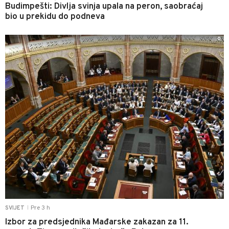
Budimpešti: Divlja svinja upala na peron, saobraćaj
bio u prekidu do podneva
0
Pre 3 h
SVIJET
|
Izbor za predsjednika Mađarske zakazan za 11.