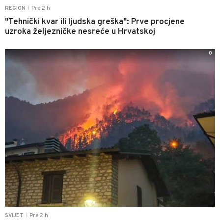
Pre 2 h
REGION
|
"Tehnički kvar ili ljudska greška": Prve procjene
uzroka željezničke nesreće u Hrvatskoj
0
Pre 2 h
SVIJET
|