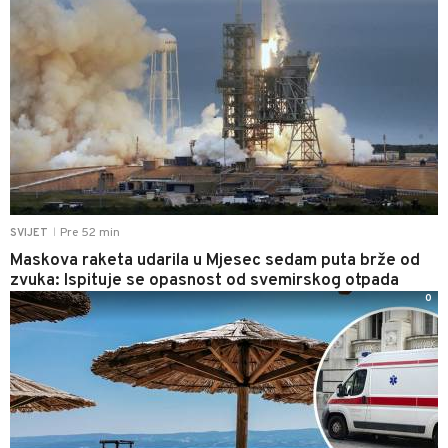
Pre 52 min
SVIJET
|
Maskova raketa udarila u Mjesec sedam puta brže od
zvuka: Ispituje se opasnost od svemirskog otpada
0