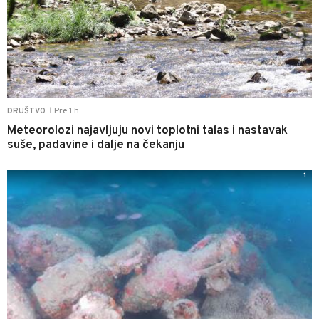
Pre 1 h
DRUŠTVO
|
Meteorolozi najavljuju novi toplotni talas i nastavak
suše, padavine i dalje na čekanju
1