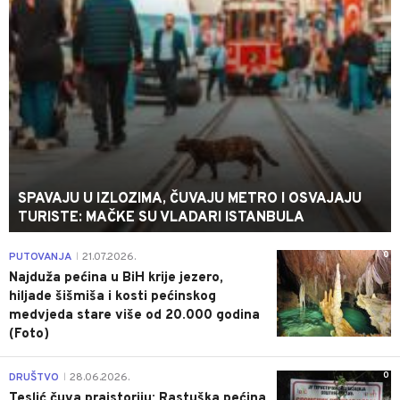
SPAVAJU U IZLOZIMA, ČUVAJU METRO I OSVAJAJU
TURISTE: MAČKE SU VLADARI ISTANBULA
0
PUTOVANJA
21.07.2026.
|
Najduža pećina u BiH krije jezero,
hiljade šišmiša i kosti pećinskog
medvjeda stare više od 20.000 godina
(Foto)
0
DRUŠTVO
28.06.2026.
|
Teslić čuva praistoriju: Rastuška pećina