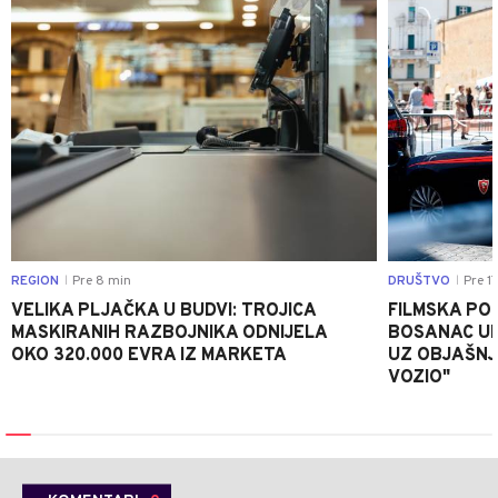
REGION
Pre 8 min
DRUŠTVO
Pre 1
|
|
VELIKA PLJAČKA U BUDVI: TROJICA
FILMSKA POTJ
MASKIRANIH RAZBOJNIKA ODNIJELA
BOSANAC UK
OKO 320.000 EVRA IZ MARKETA
UZ OBJAŠNJ
VOZIO"