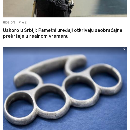
Pre 2 h
REGION
|
Uskoro u Srbiji: Pametni uređaji otkrivaju saobraćajne
prekršaje u realnom vremenu
0