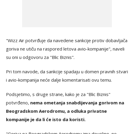
"Wizz Air potvrđuje da navedene sankcije protiv dobavljača
goriva ne utiču na raspored letova avio-kompanije", naveli
su oni u odgovoru za "Blic Biznis".
Pri tom navode, da sankcije spadaju u domen pravnih stvari
i avio-kompanija neće dalje komentarisati ovu temu.
Podsjetimo, s druge strane, kako je za "Blic Biznis"
potvrđeno,
nema ometanja snabdijevanja gorivom na
Beogradskom Aerodromu, a odluka privatne
kompanije je da li će isto da koristi.
"Goriva na Beogradskom Aerodromu ima dovoljno, ne