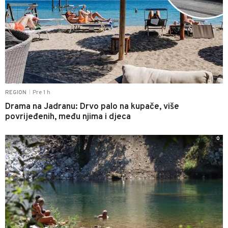
Pre 1 h
REGION
|
Drama na Jadranu: Drvo palo na kupače, više
povrijeđenih, među njima i djeca
0