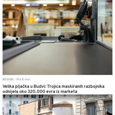
Pre 8 min
REGION
|
Velika pljačka u Budvi: Trojica maskiranih razbojnika
odnijela oko 320.000 evra iz marketa
0