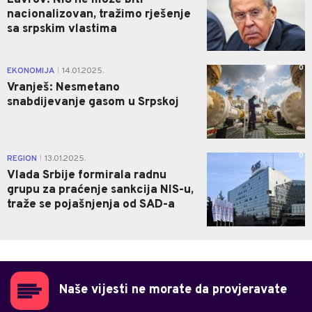
nacionalizovan, tražimo rješenje
sa srpskim vlastima
0
EKONOMIJA
14.01.2025.
|
Vranješ: Nesmetano
snabdijevanje gasom u Srpskoj
0
REGION
13.01.2025.
|
Vlada Srbije formirala radnu
grupu za praćenje sankcija NIS-u,
traže se pojašnjenja od SAD-a
Naše vijesti ne morate da provjeravate