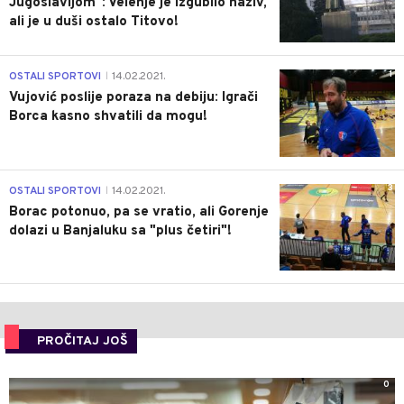
Jugoslavijom": Velenje je izgubilo naziv,
ali je u duši ostalo Titovo!
1
OSTALI SPORTOVI
14.02.2021.
|
Vujović poslije poraza na debiju: Igrači
Borca kasno shvatili da mogu!
3
OSTALI SPORTOVI
14.02.2021.
|
Borac potonuo, pa se vratio, ali Gorenje
dolazi u Banjaluku sa "plus četiri"!
PROČITAJ JOŠ
0