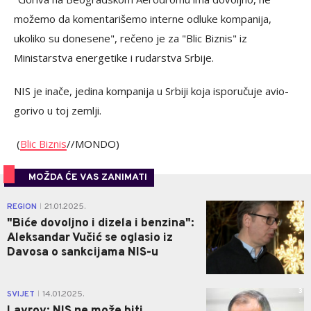
možemo da komentarišemo interne odluke kompanija,
ukoliko su donesene", rečeno je za "Blic Biznis" iz
Ministarstva energetike i rudarstva Srbije.
NIS je inače, jedina kompanija u Srbiji koja isporučuje avio-
gorivo u toj zemlji.
(
Blic Biznis
//MONDO)
MOŽDA ĆE VAS ZANIMATI
0
REGION
21.01.2025.
|
"Biće dovoljno i dizela i benzina":
Aleksandar Vučić se oglasio iz
Davosa o sankcijama NIS-u
3
SVIJET
14.01.2025.
|
Lavrov: NIS ne može biti