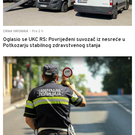
Pre 2 h
CRNA HRONIKA
|
Oglasio se UKC RS: Povrijeđeni suvozač iz nesreće u
Potkozarju stabilnog zdravstvenog stanja
0