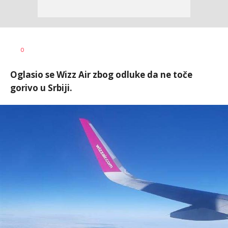
Jana
AUTOR
0
Desovski
Oglasio se Wizz Air zbog odluke da ne toče
gorivo u Srbiji.