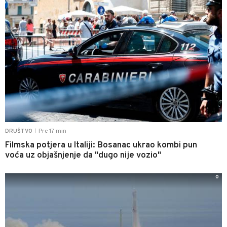
Pre 17 min
DRUŠTVO
|
Filmska potjera u Italiji: Bosanac ukrao kombi pun
voća uz objašnjenje da "dugo nije vozio"
0