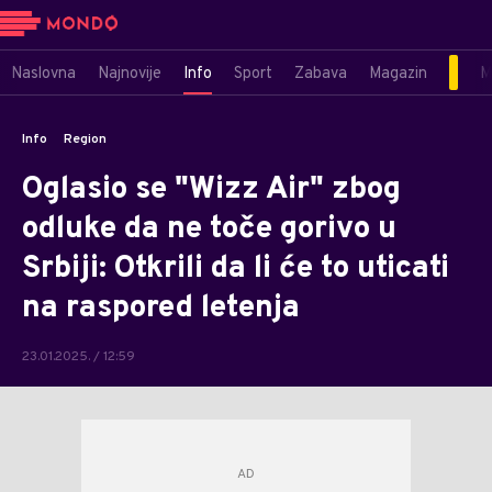
Naslovna
Najnovije
Info
Sport
Zabava
Magazin
M
Info
Region
Oglasio se "Wizz Air" zbog
odluke da ne toče gorivo u
Srbiji: Otkrili da li će to uticati
na raspored letenja
23.01.2025. / 12:59