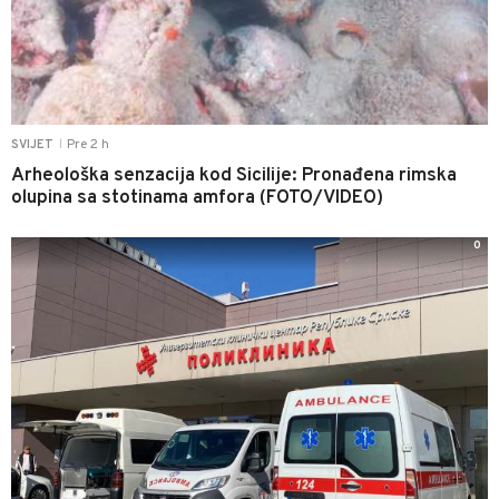
Pre 2 h
SVIJET
|
Arheološka senzacija kod Sicilije: Pronađena rimska
olupina sa stotinama amfora (FOTO/VIDEO)
0