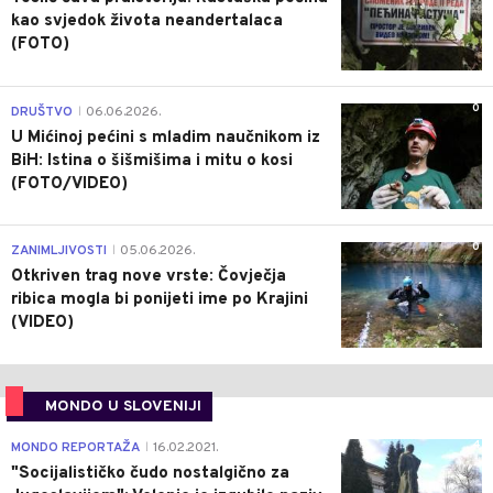
kao svjedok života neandertalaca
(FOTO)
0
DRUŠTVO
06.06.2026.
|
U Mićinoj pećini s mladim naučnikom iz
BiH: Istina o šišmišima i mitu o kosi
(FOTO/VIDEO)
0
ZANIMLJIVOSTI
05.06.2026.
|
Otkriven trag nove vrste: Čovječja
ribica mogla bi ponijeti ime po Krajini
(VIDEO)
MONDO U SLOVENIJI
4
MONDO REPORTAŽA
16.02.2021.
|
"Socijalističko čudo nostalgično za