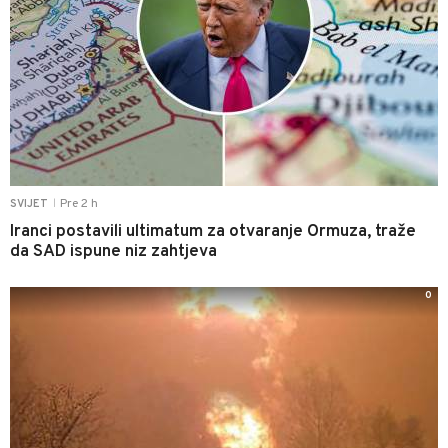
Pre 2 h
SVIJET
|
Iranci postavili ultimatum za otvaranje Ormuza, traže
da SAD ispune niz zahtjeva
0