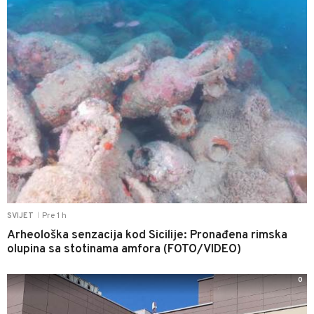
Pre 1 h
SVIJET
|
Arheološka senzacija kod Sicilije: Pronađena rimska
olupina sa stotinama amfora (FOTO/VIDEO)
0