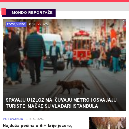
MONDO REPORTAŽE
0
08.08.2026.
FOTO, VIDEO
SPAVAJU U IZLOZIMA, ČUVAJU METRO I OSVAJAJU
TURISTE: MAČKE SU VLADARI ISTANBULA
0
PUTOVANJA
21.07.2026.
|
Najduža pećina u BiH krije jezero,