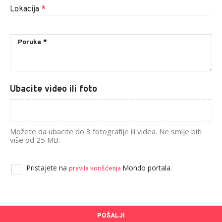
Lokacija
*
Ubacite video ili foto
Možete da ubacite do 3 fotografije ili videa. Ne smije biti
više od 25 MB.
Pristajete na
Mondo portala.
pravila korišćenja
POŠALJI