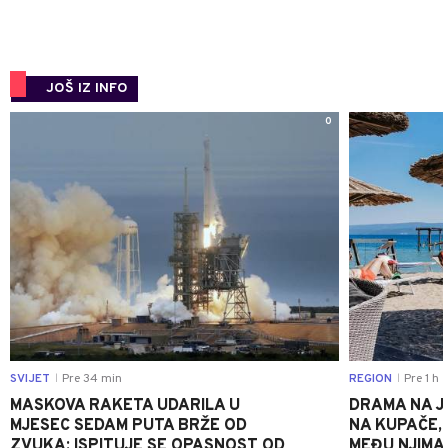
JOŠ IZ INFO
0
SVIJET
Pre 34 min
REGION
Pre 1 h
|
|
MASKOVA RAKETA UDARILA U
DRAMA NA J
MJESEC SEDAM PUTA BRŽE OD
NA KUPAČE, 
ZVUKA: ISPITUJE SE OPASNOST OD
MEĐU NJIMA 