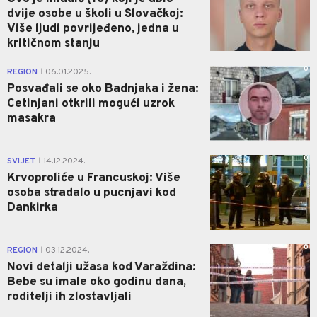
dvije osobe u školi u Slovačkoj:
Više ljudi povrijeđeno, jedna u
kritičnom stanju
0
REGION
06.01.2025.
|
Posvađali se oko Badnjaka i žena:
Cetinjani otkrili mogući uzrok
masakra
0
SVIJET
14.12.2024.
|
Krvoproliće u Francuskoj: Više
osoba stradalo u pucnjavi kod
Dankirka
0
REGION
03.12.2024.
|
Novi detalji užasa kod Varaždina:
Bebe su imale oko godinu dana,
roditelji ih zlostavljali