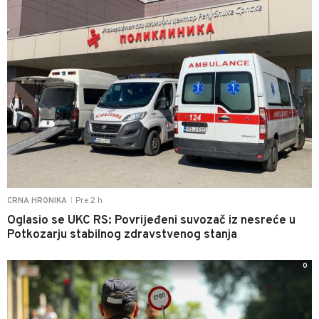
Pre 2 h
CRNA HRONIKA
|
Oglasio se UKC RS: Povrijeđeni suvozač iz nesreće u
Potkozarju stabilnog zdravstvenog stanja
0