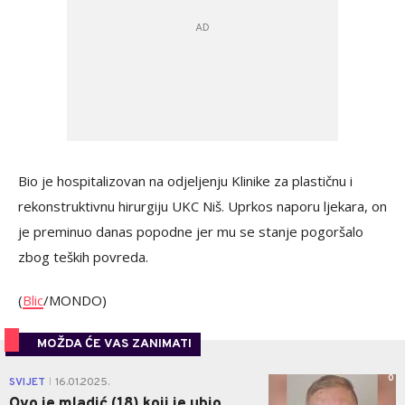
Bio je hospitalizovan na odjeljenju Klinike za plastičnu i
rekonstruktivnu hirurgiju UKC Niš. Uprkos naporu ljekara, on
je preminuo danas popodne jer mu se stanje pogoršalo
zbog teških povreda.
(
Blic
/MONDO)
MOŽDA ĆE VAS ZANIMATI
0
SVIJET
16.01.2025.
|
Ovo je mladić (18) koji je ubio