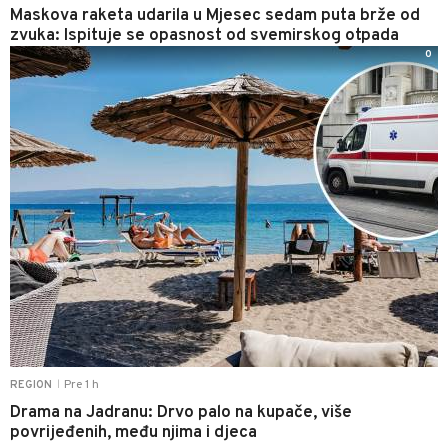
Maskova raketa udarila u Mjesec sedam puta brže od
zvuka: Ispituje se opasnost od svemirskog otpada
0
Pre 1 h
REGION
|
Drama na Jadranu: Drvo palo na kupače, više
povrijeđenih, među njima i djeca