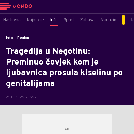
Naslovna
Najnovije
Info
Sport
Zabava
Magazin
M
Info
Region
Tragedija u Negotinu:
Preminuo čovjek kom je
ljubavnica prosula kiselinu po
genitalijama
25.01.2025. / 18:27