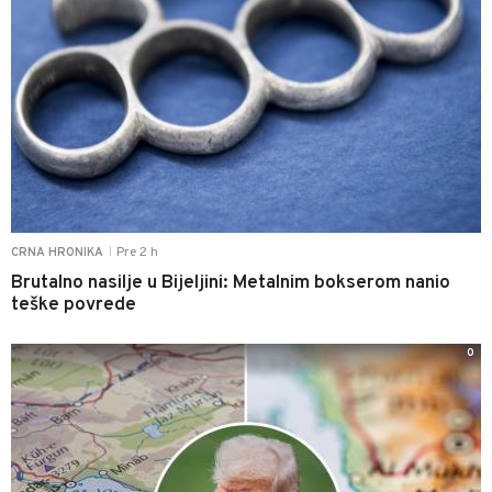
Pre 2 h
CRNA HRONIKA
|
Brutalno nasilje u Bijeljini: Metalnim bokserom nanio
teške povrede
0