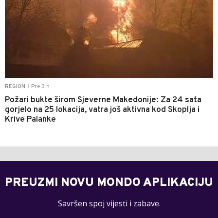
Pre 3 h
REGION
|
Požari bukte širom Sjeverne Makedonije: Za 24 sata
gorjelo na 25 lokacija, vatra još aktivna kod Skoplja i
Krive Palanke
PREUZMI NOVU MONDO APLIKACIJU
Savršen spoj vijesti i zabave.