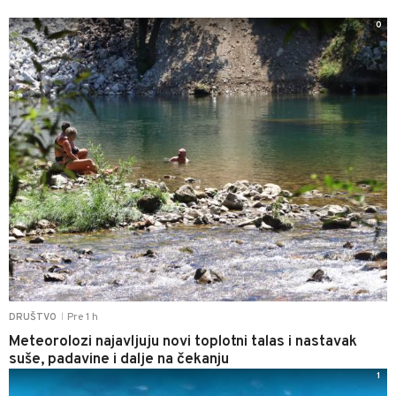
0
Pre 1 h
DRUŠTVO
|
Meteorolozi najavljuju novi toplotni talas i nastavak
suše, padavine i dalje na čekanju
1