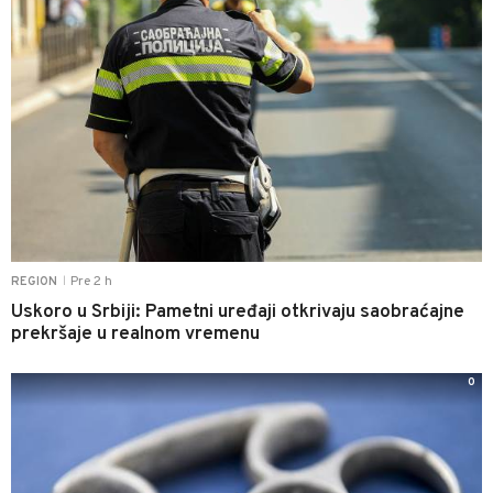
Pre 2 h
REGION
|
Uskoro u Srbiji: Pametni uređaji otkrivaju saobraćajne
prekršaje u realnom vremenu
0