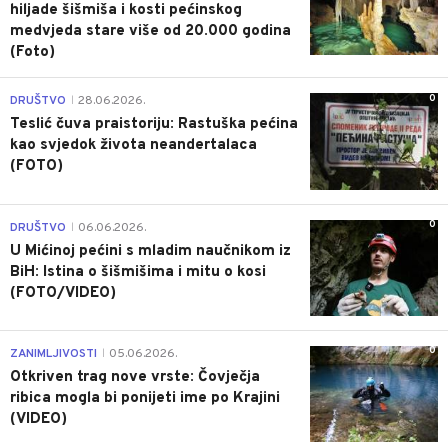
hiljade šišmiša i kosti pećinskog
medvjeda stare više od 20.000 godina
(Foto)
0
DRUŠTVO
28.06.2026.
|
Teslić čuva praistoriju: Rastuška pećina
kao svjedok života neandertalaca
(FOTO)
0
DRUŠTVO
06.06.2026.
|
U Mićinoj pećini s mladim naučnikom iz
BiH: Istina o šišmišima i mitu o kosi
(FOTO/VIDEO)
0
ZANIMLJIVOSTI
05.06.2026.
|
Otkriven trag nove vrste: Čovječja
ribica mogla bi ponijeti ime po Krajini
(VIDEO)