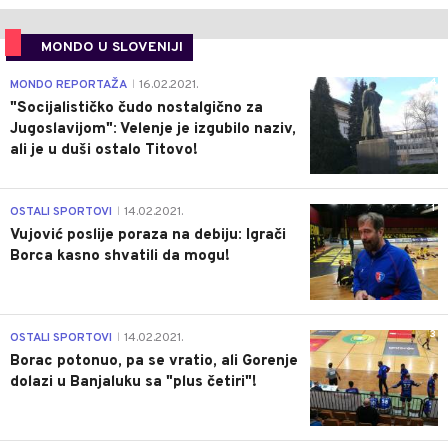
MONDO U SLOVENIJI
4
MONDO REPORTAŽA
16.02.2021.
|
"Socijalističko čudo nostalgično za
Jugoslavijom": Velenje je izgubilo naziv,
ali je u duši ostalo Titovo!
1
OSTALI SPORTOVI
14.02.2021.
|
Vujović poslije poraza na debiju: Igrači
Borca kasno shvatili da mogu!
3
OSTALI SPORTOVI
14.02.2021.
|
Borac potonuo, pa se vratio, ali Gorenje
dolazi u Banjaluku sa "plus četiri"!