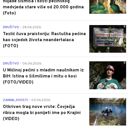
hiljade šišmiša i kosti pećinskog
medvjeda stare više od 20.000 godina
(Foto)
0
DRUŠTVO
28.06.2026.
|
Teslić čuva praistoriju: Rastuška pećina
kao svjedok života neandertalaca
(FOTO)
0
DRUŠTVO
06.06.2026.
|
U Mićinoj pećini s mladim naučnikom iz
BiH: Istina o šišmišima i mitu o kosi
(FOTO/VIDEO)
0
ZANIMLJIVOSTI
05.06.2026.
|
Otkriven trag nove vrste: Čovječja
ribica mogla bi ponijeti ime po Krajini
(VIDEO)