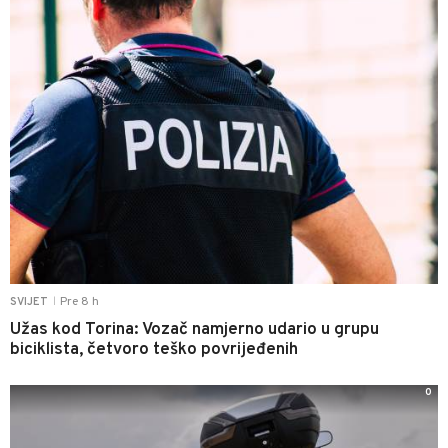
Pre 8 h
SVIJET
|
Užas kod Torina: Vozač namjerno udario u grupu
biciklista, četvoro teško povrijeđenih
0