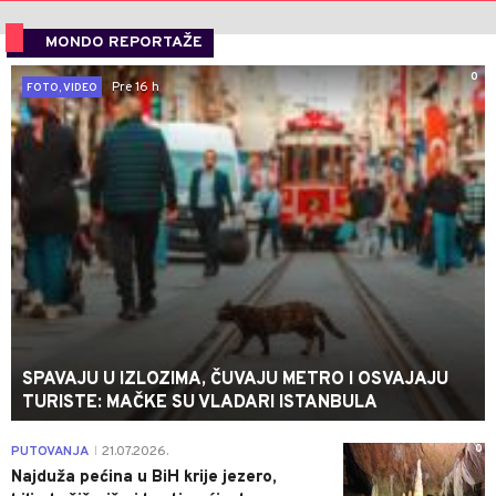
MONDO REPORTAŽE
0
Pre 16 h
FOTO, VIDEO
SPAVAJU U IZLOZIMA, ČUVAJU METRO I OSVAJAJU
TURISTE: MAČKE SU VLADARI ISTANBULA
0
PUTOVANJA
21.07.2026.
|
Najduža pećina u BiH krije jezero,