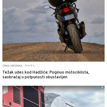
Pre 9 h
CRNA HRONIKA
|
Težak udes kod Hadžića: Poginuo motociklista,
saobraćaj u potpunosti obustavljen
0