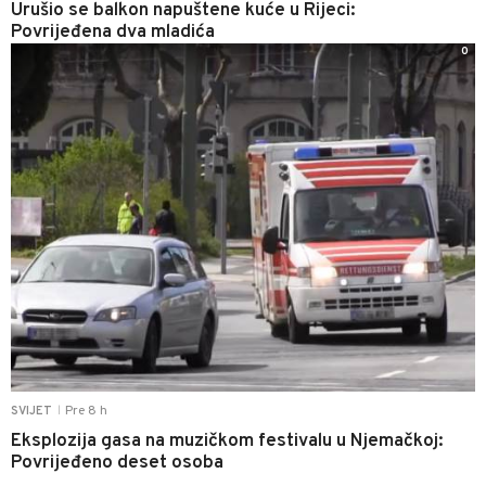
Urušio se balkon napuštene kuće u Rijeci:
Povrijeđena dva mladića
0
Pre 8 h
SVIJET
|
Eksplozija gasa na muzičkom festivalu u Njemačkoj:
Povrijeđeno deset osoba