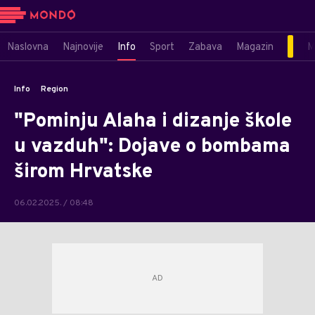
Naslovna
Najnovije
Info
Sport
Zabava
Magazin
M
Info
Region
"Pominju Alaha i dizanje škole
u vazduh": Dojave o bombama
širom Hrvatske
06.02.2025. / 08:48