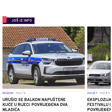
JOŠ IZ INFO
0
REGION
Pre 7 h
SVIJET
Pre 8 h
|
|
URUŠIO SE BALKON NAPUŠTENE
EKSPLOZIJA
KUĆE U RIJECI: POVRIJEĐENA DVA
FESTIVALU 
MLADIĆA
POVRIJEĐEN