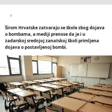
Dragana
AUTOR
0
Božić
Širom Hrvatske zatvaraju se škole zbog dojava
o bombama, a mediji prenose da je i u
zadarskoj srednjoj zanatskoj školi primljena
dojava o postavljenoj bombi.