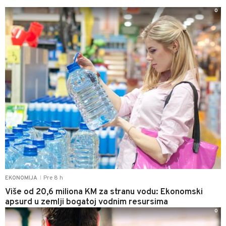
0
Pre 8 h
EKONOMIJA
|
Više od 20,6 miliona KM za stranu vodu: Ekonomski
apsurd u zemlji bogatoj vodnim resursima
0