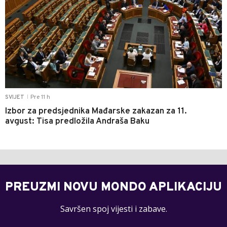
Pre 11 h
SVIJET
|
Izbor za predsjednika Mađarske zakazan za 11.
avgust: Tisa predložila Andraša Baku
PREUZMI NOVU MONDO APLIKACIJU
Savršen spoj vijesti i zabave.