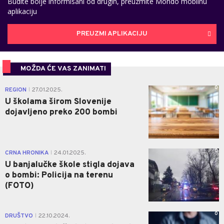
Budite bolje informisani od drugih, preuzmite Mondo mobilnu
aplikaciju
PREUZMI APLIKACIJU
MOŽDA ĆE VAS ZANIMATI
0
REGION
27.01.2025.
|
U školama širom Slovenije
dojavljeno preko 200 bombi
0
CRNA HRONIKA
24.01.2025.
|
U banjalučke škole stigla dojava
o bombi: Policija na terenu
(FOTO)
0
DRUŠTVO
22.10.2024.
|