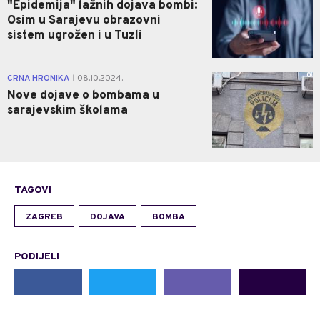
"Epidemija" lažnih dojava bombi:
Osim u Sarajevu obrazovni
sistem ugrožen i u Tuzli
0
CRNA HRONIKA
08.10.2024.
|
Nove dojave o bombama u
sarajevskim školama
TAGOVI
ZAGREB
DOJAVA
BOMBA
PODIJELI