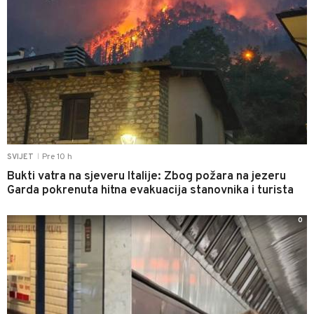
Pre 10 h
SVIJET
|
Bukti vatra na sjeveru Italije: Zbog požara na jezeru
Garda pokrenuta hitna evakuacija stanovnika i turista
0