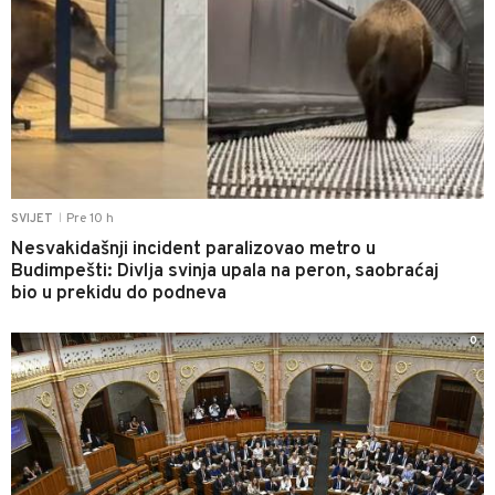
Pre 10 h
SVIJET
|
Nesvakidašnji incident paralizovao metro u
Budimpešti: Divlja svinja upala na peron, saobraćaj
bio u prekidu do podneva
0