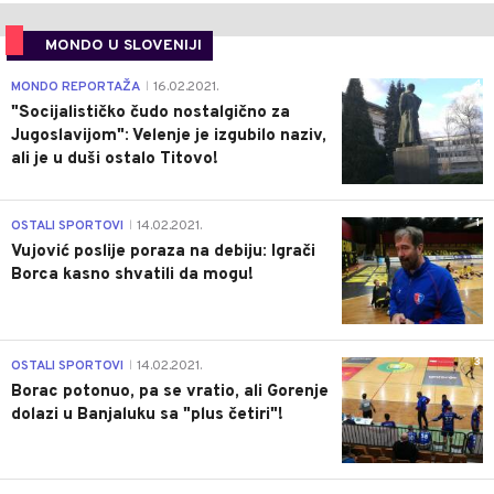
MONDO U SLOVENIJI
4
MONDO REPORTAŽA
16.02.2021.
|
"Socijalističko čudo nostalgično za
Jugoslavijom": Velenje je izgubilo naziv,
ali je u duši ostalo Titovo!
1
OSTALI SPORTOVI
14.02.2021.
|
Vujović poslije poraza na debiju: Igrači
Borca kasno shvatili da mogu!
3
OSTALI SPORTOVI
14.02.2021.
|
Borac potonuo, pa se vratio, ali Gorenje
dolazi u Banjaluku sa "plus četiri"!