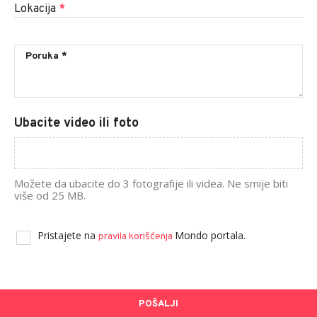
Lokacija
*
Ubacite video ili foto
Možete da ubacite do 3 fotografije ili videa. Ne smije biti
više od 25 MB.
Pristajete na
Mondo portala.
pravila korišćenja
POŠALJI