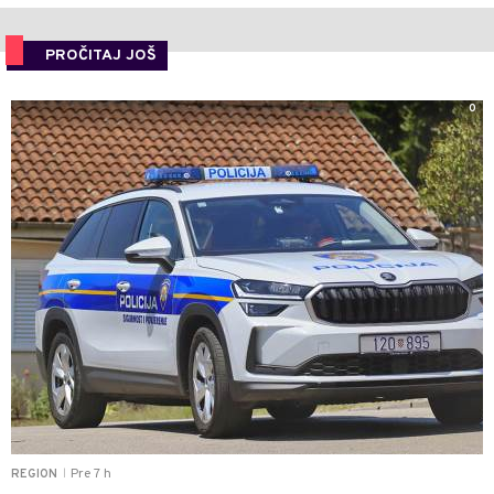
PROČITAJ JOŠ
0
Pre 7 h
REGION
|