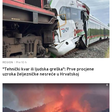
Pre 10 h
REGION
|
"Tehnički kvar ili ljudska greška": Prve procjene
uzroka željezničke nesreće u Hrvatskoj
0