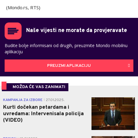
(Mondo.rs, RTS)
Naše vijesti ne morate da provjeravate
Budite bolje informisani od drugih, preuzmite Mondo mobilnu
aplikaciju
PREUZMI APLIKACIJU
MOŽDA ĆE VAS ZANIMATI
0
KAMPANJA ZA IZBORE
27.01.2025.
|
Kurti dočekan petardama i
uvredama: Intervenisala policija
(VIDEO)
0