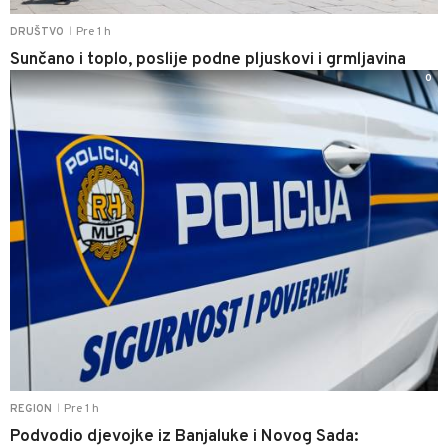
Pre 1 h
DRUŠTVO
|
Sunčano i toplo, poslije podne pljuskovi i grmljavina
0
Pre 1 h
REGION
|
Podvodio djevojke iz Banjaluke i Novog Sada: