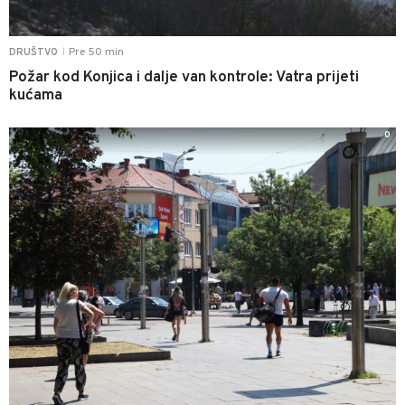
Pre 50 min
DRUŠTVO
|
Požar kod Konjica i dalje van kontrole: Vatra prijeti
kućama
0