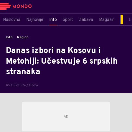
Naslovna
Najnovije
Info
Sport
Zabava
Magazin
M
Info
Region
Danas izbori na Kosovu i
Metohiji: Učestvuje 6 srpskih
stranaka
09.02.2025. / 08:57