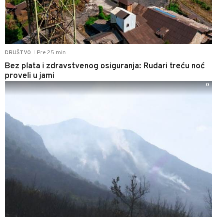
Pre 25 min
DRUŠTVO
|
Bez plata i zdravstvenog osiguranja: Rudari treću noć
proveli u jami
0