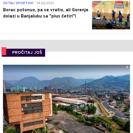
3
OSTALI SPORTOVI
14.02.2021.
|
Borac potonuo, pa se vratio, ali Gorenje
dolazi u Banjaluku sa "plus četiri"!
PROČITAJ JOŠ
0