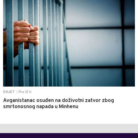
Pre 12 h
SVIJET
|
Avganistanac osuđen na doživotni zatvor zbog
smrtonosnog napada u Minhenu