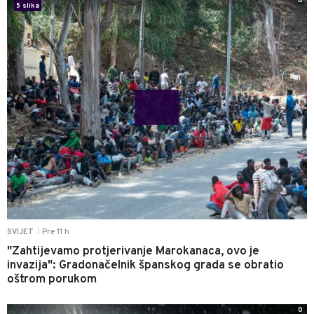
0
5 slika
Pre 11 h
SVIJET
|
"Zahtijevamo protjerivanje Marokanaca, ovo je
invazija": Gradonačelnik španskog grada se obratio
oštrom porukom
0