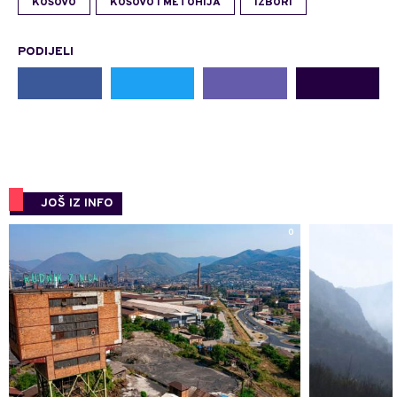
KOSOVO
KOSOVO I METOHIJA
IZBORI
PODIJELI
JOŠ IZ INFO
0