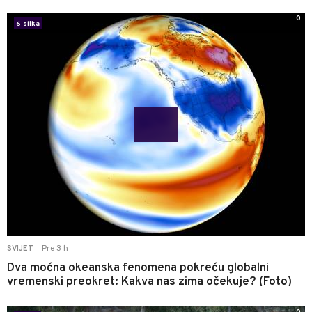
0
6 slika
Pre 3 h
SVIJET
|
Dva moćna okeanska fenomena pokreću globalni
vremenski preokret: Kakva nas zima očekuje? (Foto)