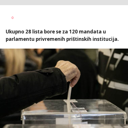
Dragana
AUTOR
0
Božić
Ukupno 28 lista bore se za 120 mandata u
parlamentu privremenih prištinskih institucija.