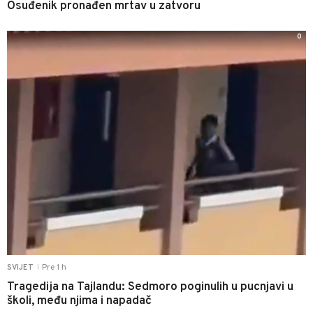
Osuđenik pronađen mrtav u zatvoru
0
Pre 1 h
SVIJET
|
Tragedija na Tajlandu: Sedmoro poginulih u pucnjavi u
školi, među njima i napadač