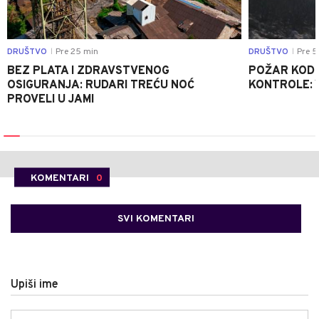
DRUŠTVO
Pre 25 min
DRUŠTVO
Pre 5
|
|
BEZ PLATA I ZDRAVSTVENOG
POŽAR KOD K
OSIGURANJA: RUDARI TREĆU NOĆ
KONTROLE: 
PROVELI U JAMI
KOMENTARI
0
SVI KOMENTARI
Upiši ime