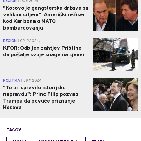
REGION
15.01.2025.
|
"Kosovo je gangsterska država sa
velikim ciljem": Američki režiser
kod Karlsona o NATO
bombardovanju
0
REGION
02.12.2024.
|
KFOR: Odbijen zahtjev Prištine
da pošalje svoje snage na sjever
0
POLITIKA
09.11.2024.
|
"To bi ispravilo istorijsku
nepravdu": Princ Filip pozvao
Trampa da povuče priznanje
Kosova
TAGOVI