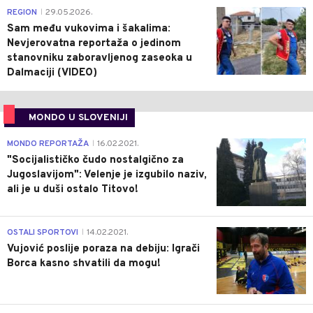
0
REGION
29.05.2026.
|
Sam među vukovima i šakalima:
Nevjerovatna reportaža o jedinom
stanovniku zaboravljenog zaseoka u
Dalmaciji (VIDEO)
MONDO U SLOVENIJI
4
MONDO REPORTAŽA
16.02.2021.
|
"Socijalističko čudo nostalgično za
Jugoslavijom": Velenje je izgubilo naziv,
ali je u duši ostalo Titovo!
1
OSTALI SPORTOVI
14.02.2021.
|
Vujović poslije poraza na debiju: Igrači
Borca kasno shvatili da mogu!