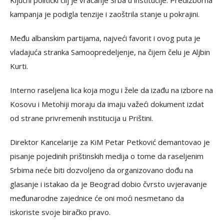
Ključni politički cilj je vraćanje Srba u institucije. Predizborna
kampanja je podigla tenzije i zaoštrila stanje u pokrajini.
Među albanskim partijama, najveći favorit i ovog puta je
vladajuća stranka Samoopredeljenje, na čijem čelu je Aljbin
Kurti.
Interno raseljena lica koja mogu i žele da izađu na izbore na
Kosovu i Metohiji moraju da imaju važeći dokument izdat
od strane privremenih institucija u Prištini.
Direktor Kancelarije za KiM Petar Petković demantovao je
pisanje pojedinih prištinskih medija o tome da raseljenim
Srbima neće biti dozvoljeno da organizovano dođu na
glasanje i istakao da je Beograd dobio čvrsto uvjeravanje
međunarodne zajednice će oni moći nesmetano da
iskoriste svoje biračko pravo.