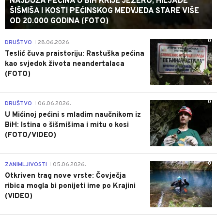
NAJDUŽA PEĆINA U BIH KRIJE JEZERO, HILJADE
ŠIŠMIŠA I KOSTI PEĆINSKOG MEDVJEDA STARE VIŠE
OD 20.000 GODINA (FOTO)
0
DRUŠTVO
28.06.2026.
|
Teslić čuva praistoriju: Rastuška pećina
kao svjedok života neandertalaca
(FOTO)
0
DRUŠTVO
06.06.2026.
|
U Mićinoj pećini s mladim naučnikom iz
BiH: Istina o šišmišima i mitu o kosi
(FOTO/VIDEO)
0
ZANIMLJIVOSTI
05.06.2026.
|
Otkriven trag nove vrste: Čovječja
ribica mogla bi ponijeti ime po Krajini
(VIDEO)