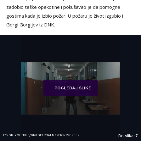
zadobio teške opekotine i pokušavao je da pomogne
gostima kada je izbio požar. U požaru je život izgubio i
Gorgi Gorgijev iz DNK.
POGLEDAJ SLIKE
IZVOR: YOUTUBE/DNKOFFICIALMK/PRINTSCREEN
Br. slika: 7