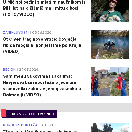
U Mićinoj pećini s mladim naučnikom iz
BiH: Istina o šišmišima i mitu o kosi
(FOTO/VIDEO)
0
ZANIMLJIVOSTI
05.06.2026.
|
Otkriven trag nove vrste: Čovječja
ribica mogla bi ponijeti ime po Krajini
(VIDEO)
0
REGION
29.05.2026.
|
Sam među vukovima i šakalima:
Nevjerovatna reportaža o jedinom
stanovniku zaboravljenog zaseoka u
Dalmaciji (VIDEO)
MONDO U SLOVENIJI
4
MONDO REPORTAŽA
16.02.2021.
|