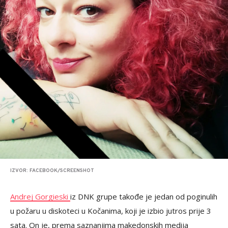
IZVOR: FACEBOOK/SCREENSHOT
Andrej Gorgieski
iz DNK grupe takođe je jedan od poginulih
u požaru u diskoteci u Kočanima, koji je izbio jutros prije 3
sata. On je, prema saznanjima makedonskih medija