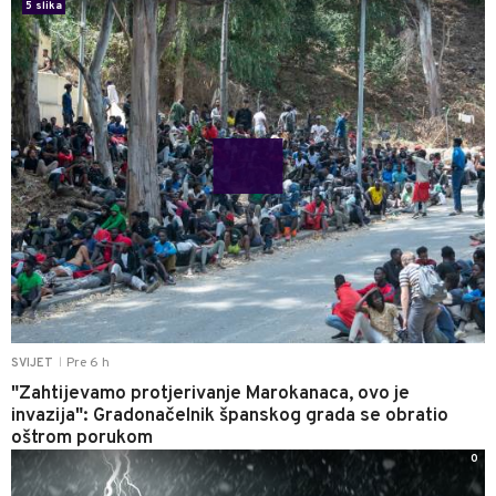
5 slika
Pre 6 h
SVIJET
|
"Zahtijevamo protjerivanje Marokanaca, ovo je
invazija": Gradonačelnik španskog grada se obratio
oštrom porukom
0