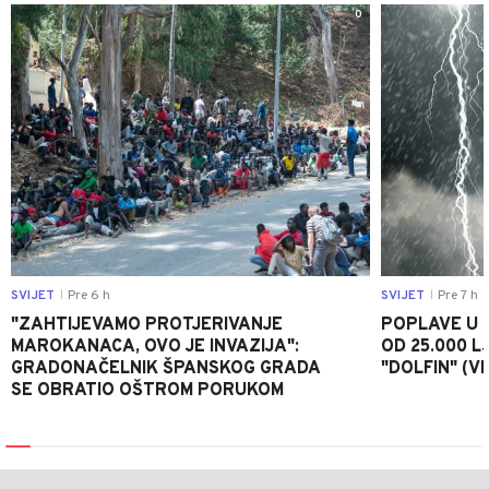
0
SVIJET
Pre 6 h
SVIJET
Pre 7 h
|
|
"ZAHTIJEVAMO PROTJERIVANJE
POPLAVE U K
MAROKANACA, OVO JE INVAZIJA":
OD 25.000 LJ
GRADONAČELNIK ŠPANSKOG GRADA
"DOLFIN" (V
SE OBRATIO OŠTROM PORUKOM