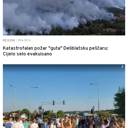
Pre 10 h
REGION
|
Katastrofalan požar "guta" Deliblatsku peščaru:
Cijelo selo evakuisano
2