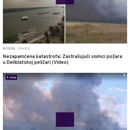
Pre 8 h
REGION
|
Nezapamćena katastrofa: Zastrašujući snimci požara
u Deliblatskoj peščari (Video)
0
3 slika