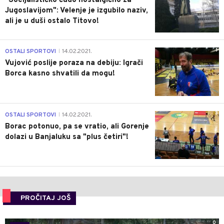
"Socijalističko čudo nostalgično za
Jugoslavijom": Velenje je izgubilo naziv,
ali je u duši ostalo Titovo!
1
OSTALI SPORTOVI
14.02.2021.
|
Vujović poslije poraza na debiju: Igrači
Borca kasno shvatili da mogu!
3
OSTALI SPORTOVI
14.02.2021.
|
Borac potonuo, pa se vratio, ali Gorenje
dolazi u Banjaluku sa "plus četiri"!
PROČITAJ JOŠ
0