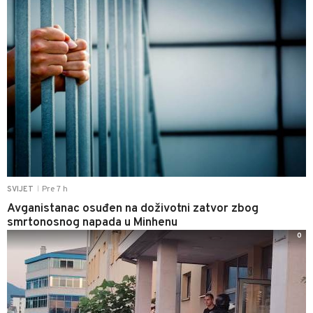
Pre 7 h
SVIJET
|
Avganistanac osuđen na doživotni zatvor zbog
smrtonosnog napada u Minhenu
0