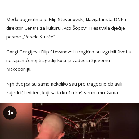
Među poginulima je Filip Stevanovski, klavijaturista DNK i
direktor Centra za kulturu „Aco Šopov” i Festivala dječije
pesme „Veselo šturče”.
Gorgi Gorgijev i Filip Stevanovski tragično su izgubili život u
nezapamćenoj tragediji koja je zadesila Sjevernu
Makedoniju.
Njih dvojica su samo nekoliko sati pre tragedije objavili
zajednički video, koji sada kruži društvenim mrežama:
zvuk