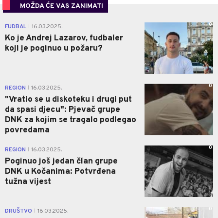
MOŽDA ĆE VAS ZANIMATI
0
FUDBAL
16.03.2025.
|
Ko je Andrej Lazarov, fudbaler
koji je poginuo u požaru?
0
REGION
16.03.2025.
|
"Vratio se u diskoteku i drugi put
da spasi djecu": Pjevač grupe
DNK za kojim se tragalo podlegao
povredama
0
REGION
16.03.2025.
|
Poginuo još jedan član grupe
DNK u Kočanima: Potvrđena
tužna vijest
0
DRUŠTVO
16.03.2025.
|