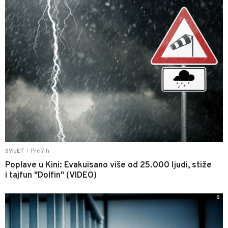
Pre 7 h
SVIJET
|
Poplave u Kini: Evakuisano više od 25.000 ljudi, stiže
i tajfun "Dolfin" (VIDEO)
0