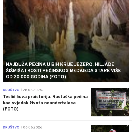
NAJDUŽA PEĆINA U BIH KRIJE JEZERO, HILJADE
ŠIŠMIŠA I KOSTI PEĆINSKOG MEDVJEDA STARE VIŠE
OD 20.000 GODINA (FOTO)
0
DRUŠTVO
28.06.2026.
|
Teslić čuva praistoriju: Rastuška pećina
kao svjedok života neandertalaca
(FOTO)
0
DRUŠTVO
06.06.2026.
|