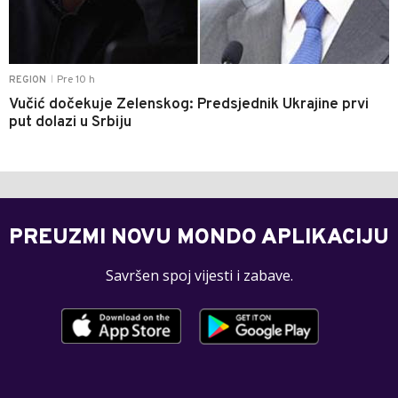
Pre 10 h
REGION
|
Vučić dočekuje Zelenskog: Predsjednik Ukrajine prvi
put dolazi u Srbiju
PREUZMI NOVU MONDO APLIKACIJU
Savršen spoj vijesti i zabave.