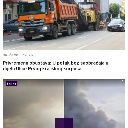
Pre 8 h
DRUŠTVO
|
Privremena obustava: U petak bez saobraćaja u
dijelu Ulice Prvog krajiškog korpusa
0
3 slika