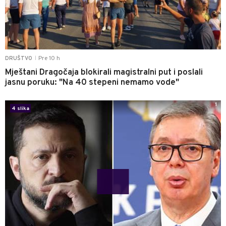
Pre 10 h
DRUŠTVO
|
Mještani Dragočaja blokirali magistralni put i poslali
jasnu poruku: "Na 40 stepeni nemamo vode"
1
4 slika