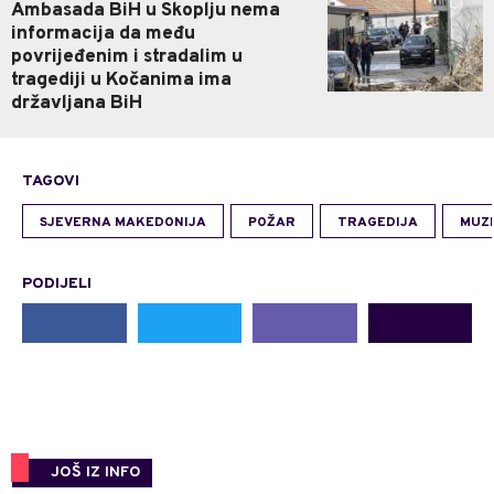
Ambasada BiH u Skoplju nema
informacija da među
povrijeđenim i stradalim u
tragediji u Kočanima ima
državljana BiH
TAGOVI
SJEVERNA MAKEDONIJA
POŽAR
TRAGEDIJA
MUZI
PODIJELI
JOŠ IZ INFO