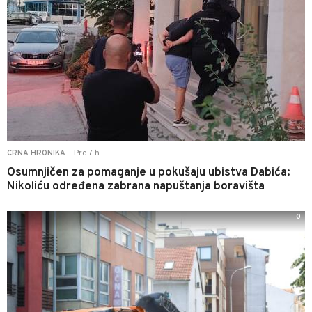
Pre 7 h
CRNA HRONIKA
|
Osumnjičen za pomaganje u pokušaju ubistva Dabića:
Nikoliću određena zabrana napuštanja boravišta
0