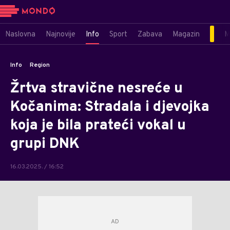
Naslovna
Najnovije
Info
Sport
Zabava
Magazin
M
Info
Region
Žrtva stravične nesreće u
Kočanima: Stradala i djevojka
koja je bila prateći vokal u
grupi DNK
16.03.2025. / 16:52