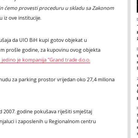
ačin ćemo provesti proceduru u skladu sa Zakonom
 iz ove institucije.
ušaja da UIO BiH kupi gotov objekat u
om prošle godine, za kupovinu ovog objekta
,
jedino je kompanija "Grand trade d.o.o.
onudu za parking prostor vrijedan oko 27,4 miliona
 2007. godine pokušava riješiti smještaj
anjaluci i zaposlenih u Regionalnom centru