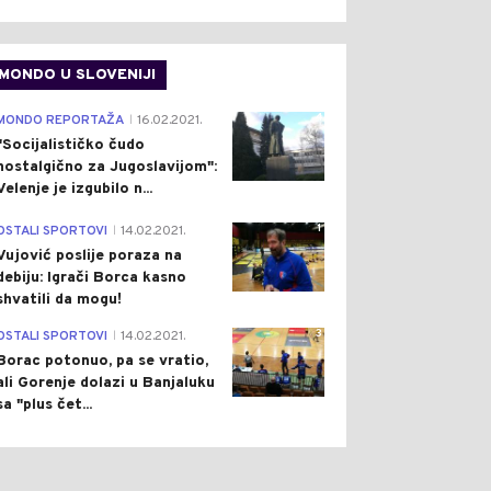
MONDO U SLOVENIJI
4
MONDO REPORTAŽA
16.02.2021.
|
"Socijalističko čudo
nostalgično za Jugoslavijom":
Velenje je izgubilo n...
1
OSTALI SPORTOVI
14.02.2021.
|
Vujović poslije poraza na
debiju: Igrači Borca kasno
shvatili da mogu!
3
OSTALI SPORTOVI
14.02.2021.
|
Borac potonuo, pa se vratio,
ali Gorenje dolazi u Banjaluku
sa "plus čet...