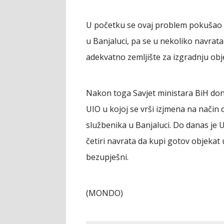
U početku se ovaj problem pokušao r
u Banjaluci, pa se u nekoliko navra
adekvatno zemljište za izgradnju ob
Nakon toga Savjet ministara BiH don
UIO u kojoj se vrši izjmena na način 
službenika u Banjaluci. Do danas je 
četiri navrata da kupi gotov objekat 
bezupješni.
(MONDO)