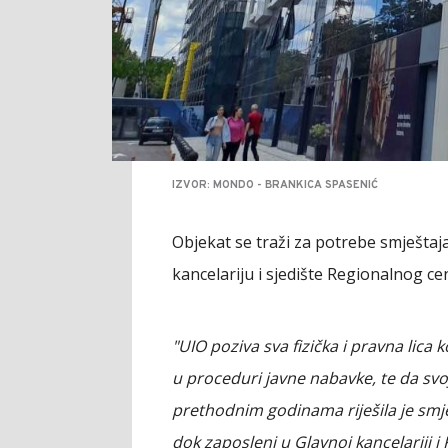
IZVOR: MONDO - BRANKICA SPASENIĆ
Objekat se traži za potrebe smještaj
kancelariju i sjedište Regionalnog ce
"UIO poziva sva fizička i pravna lica 
u proceduri javne nabavke, te da sv
prethodnim godinama riješila je smje
dok zaposleni u Glavnoj kancelariji 