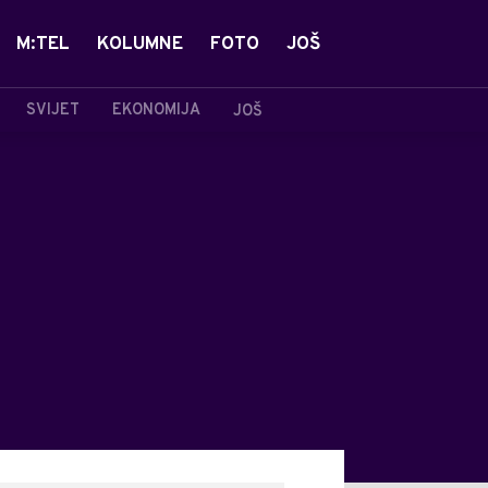
M:TEL
KOLUMNE
FOTO
JOŠ
SVIJET
EKONOMIJA
JOŠ