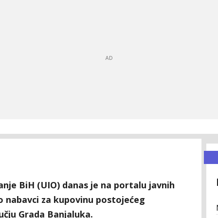
nje BiH (UIO) danas je na portalu javnih
 o nabavci za kupovinu postojećeg
učju Grada Banjaluka.