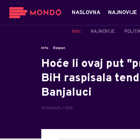
NASLOVNA
NAJNOVIJE
Info:
NAJNOVIJE
POLITI
Info
Region
Hoće li ovaj put "
BiH raspisala ten
Banjaluci
01.04.2025. / 11:52