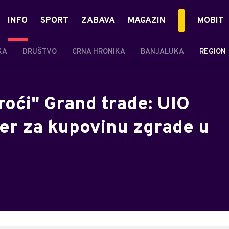
INFO
SPORT
ZABAVA
MAGAZIN
MOBIT
KA
DRUŠTVO
CRNA HRONIKA
BANJALUKA
REGION
proći" Grand trade: UIO
der za kupovinu zgrade u