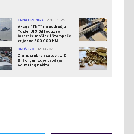
0
0
CRNA HRONIKA
27.03.2025.
|
Akcija "TNT" na području
Tuzle: UIO BiH oduzeo
laserske mašine i štampače
vrijedne 300.000 KM
0
0
DRUŠTVO
12.03.2025.
|
Zlato, srebro i satovi: UIO
BiH organizuje prodaju
oduzetog nakita