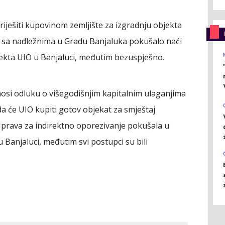
iješiti kupovinom zemljište za izgradnju objekta
ta sa nadležnima u Gradu Banjaluka pokušalo naći
jekta UIO u Banjaluci, međutim bezuspješno.
osi odluku o višegodišnjim kapitalnim ulaganjima
da će UIO kupiti gotov objekat za smještaj
Uprava za indirektno oporezivanje pokušala u
u Banjaluci, međutim svi postupci su bili