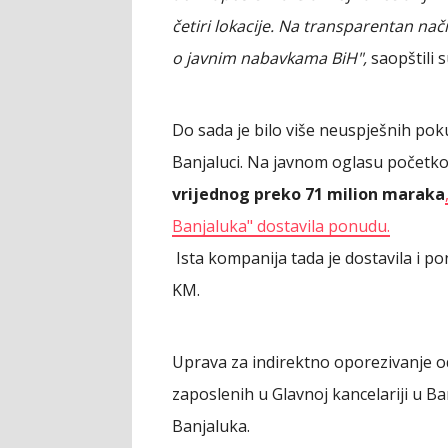
četiri lokacije. Na transparentan n
o javnim nabavkama BiH",
saopštili su
Do sada je bilo više neuspješnih pok
Banjaluci. Na javnom oglasu početk
vrijednog preko 71 milion maraka
Banjaluka" dostavila ponudu.
Ista kompanija tada je dostavila i p
KM.
Uprava za indirektno oporezivanje od
zaposlenih u Glavnoj kancelariji u B
Banjaluka.