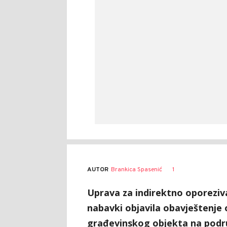
AUTOR
Brankica Spasenić
1
Uprava za indirektno oporeziva
nabavki objavila obavještenje
građevinskog objekta na podr