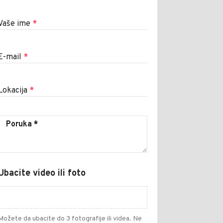
Vaše ime
*
E-mail
*
Lokacija
*
Ubacite video ili foto
Možete da ubacite do 3 fotografije ili videa. Ne