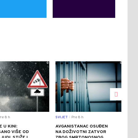
0
0
re 8 h
SVIJET
Pre 8 h
CRNA
|
 U KINI:
AVGANISTANAC OSUĐEN
OSU
SANO VIŠE OD
NA DOŽIVOTNI ZATVOR
POM
JUDI, STIŽE I
ZBOG SMRTONOSNOG
UBI