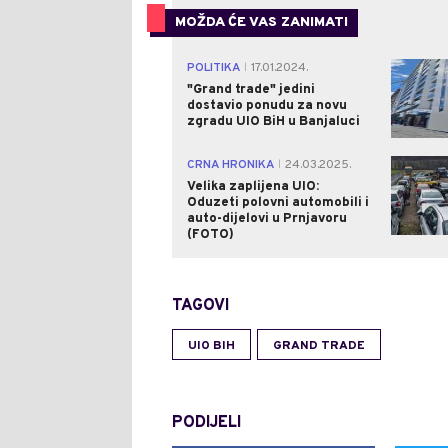
MOŽDA ĆE VAS ZANIMATI
POLITIKA
17.01.2024.
|
"Grand trade" jedini
dostavio ponudu za novu
zgradu UIO BiH u Banjaluci
CRNA HRONIKA
24.03.2025.
|
Velika zaplijena UIO:
Oduzeti polovni automobili i
auto-dijelovi u Prnjavoru
(FOTO)
TAGOVI
UIO BIH
GRAND TRADE
PODIJELI