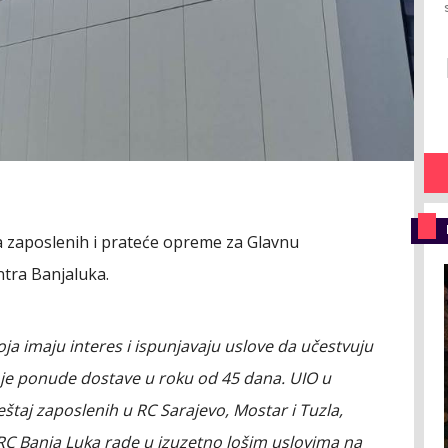
a zaposlenih i prateće opreme za Glavnu
ntra Banjaluka.
koja imaju interes i ispunjavaju uslove da učestvuju
oje ponude dostave u roku od 45 dana. UIO u
štaj zaposlenih u RC Sarajevo, Mostar i Tuzla,
i RC Banja Luka rade u izuzetno lošim uslovima na