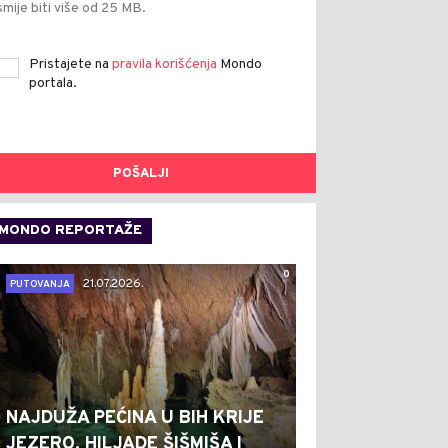
smije biti više od 25 MB.
Pristajete na
pravila korišćenja
Mondo
portala.
POŠALJI
MONDO REPORTAŽE
0
21.07.2026.
PUTOVANJA
NAJDUŽA PEĆINA U BIH KRIJE
JEZERO, HILJADE ŠIŠMIŠA I