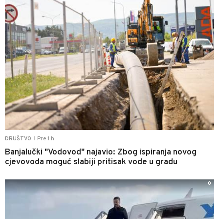
Pre 1 h
DRUŠTVO
|
Banjalučki "Vodovod" najavio: Zbog ispiranja novog
cjevovoda moguć slabiji pritisak vode u gradu
0