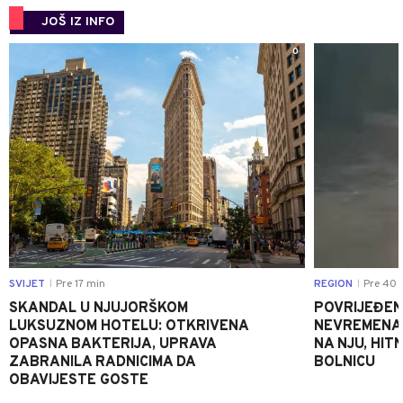
JOŠ IZ INFO
0
SVIJET
Pre 17 min
REGION
Pre 40 
|
|
SKANDAL U NJUJORŠKOM
POVRIJEĐEN
LUKSUZNOM HOTELU: OTKRIVENA
NEVREMENA U
OPASNA BAKTERIJA, UPRAVA
NA NJU, HI
ZABRANILA RADNICIMA DA
BOLNICU
OBAVIJESTE GOSTE