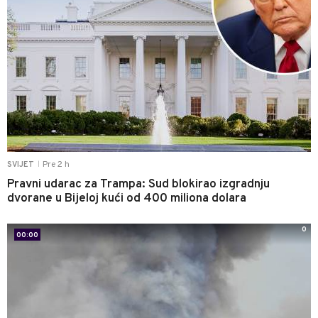
Pre 2 h
SVIJET
|
Pravni udarac za Trampa: Sud blokirao izgradnju
dvorane u Bijeloj kući od 400 miliona dolara
0
00:00