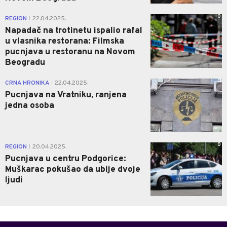
0
REGION
22.04.2025.
|
Napadač na trotinetu ispalio rafal
u vlasnika restorana: Filmska
pucnjava u restoranu na Novom
Beogradu
0
CRNA HRONIKA
22.04.2025.
|
Pucnjava na Vratniku, ranjena
jedna osoba
0
REGION
20.04.2025.
|
Pucnjava u centru Podgorice:
Muškarac pokušao da ubije dvoje
ljudi