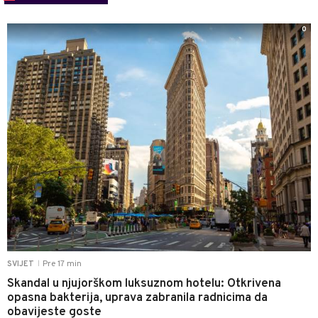
0
Pre 17 min
SVIJET
|
Skandal u njujorškom luksuznom hotelu: Otkrivena
opasna bakterija, uprava zabranila radnicima da
obavijeste goste