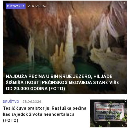
0
21.07.2026.
PUTOVANJA
NAJDUŽA PEĆINA U BIH KRIJE JEZERO, HILJADE
ŠIŠMIŠA I KOSTI PEĆINSKOG MEDVJEDA STARE VIŠE
OD 20.000 GODINA (FOTO)
0
DRUŠTVO
28.06.2026.
|
Teslić čuva praistoriju: Rastuška pećina
kao svjedok života neandertalaca
(FOTO)