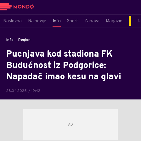
Naslovna
Najnovije
Info
Sport
Zabava
Magazin
M
Info
Region
Pucnjava kod stadiona FK
Budućnost iz Podgorice:
Napadač imao kesu na glavi
28.04.2025. / 19:42