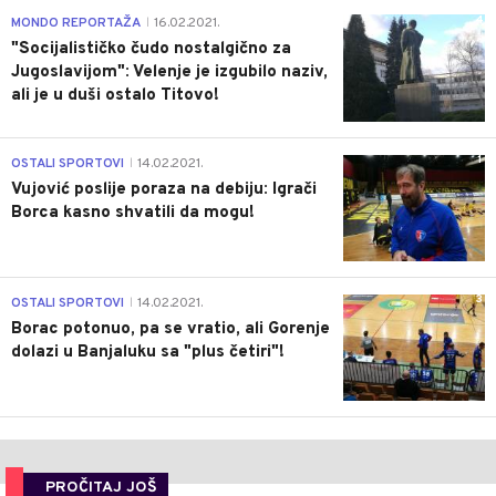
4
MONDO REPORTAŽA
16.02.2021.
|
"Socijalističko čudo nostalgično za
Jugoslavijom": Velenje je izgubilo naziv,
ali je u duši ostalo Titovo!
1
OSTALI SPORTOVI
14.02.2021.
|
Vujović poslije poraza na debiju: Igrači
Borca kasno shvatili da mogu!
3
OSTALI SPORTOVI
14.02.2021.
|
Borac potonuo, pa se vratio, ali Gorenje
dolazi u Banjaluku sa "plus četiri"!
PROČITAJ JOŠ