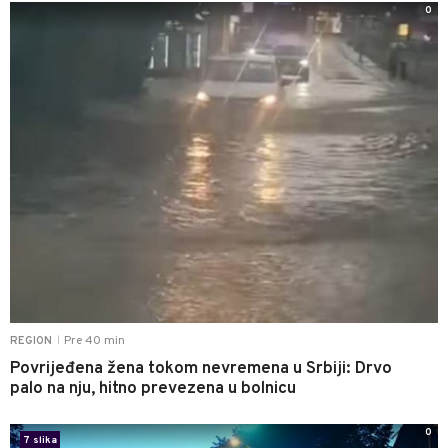
0
Pre 40 min
REGION
|
Povrijeđena žena tokom nevremena u Srbiji: Drvo
palo na nju, hitno prevezena u bolnicu
0
7 slika