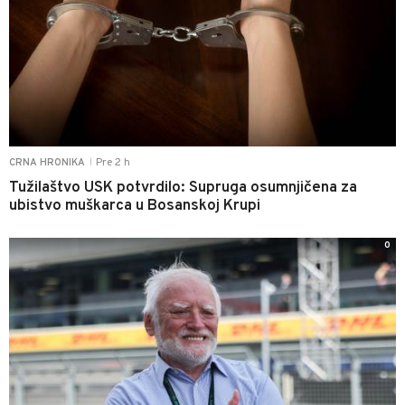
Pre 2 h
CRNA HRONIKA
|
Tužilaštvo USK potvrdilo: Supruga osumnjičena za
ubistvo muškarca u Bosanskoj Krupi
0