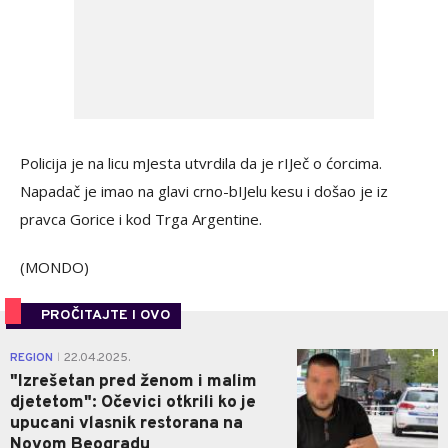
Policija je na licu mJesta utvrdila da je rIJeč o ćorcima.
Napadač je imao na glavi crno-bIJelu kesu i došao je iz
pravca Gorice i kod Trga Argentine.
(MONDO)
PROČITAJTE I OVO
1
REGION
22.04.2025.
|
"Izrešetan pred ženom i malim
djetetom": Očevici otkrili ko je
upucani vlasnik restorana na
Novom Beogradu