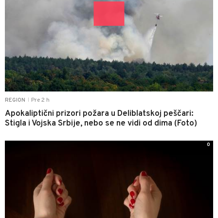
Pre 2 h
REGION
|
Apokaliptični prizori požara u Deliblatskoj peščari:
Stigla i Vojska Srbije, nebo se ne vidi od dima (Foto)
0