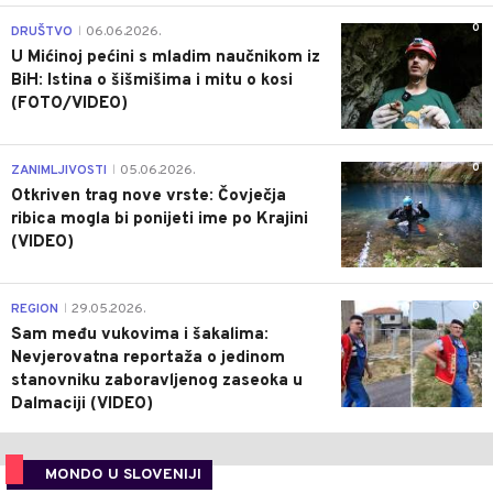
0
DRUŠTVO
06.06.2026.
|
U Mićinoj pećini s mladim naučnikom iz
BiH: Istina o šišmišima i mitu o kosi
(FOTO/VIDEO)
0
ZANIMLJIVOSTI
05.06.2026.
|
Otkriven trag nove vrste: Čovječja
ribica mogla bi ponijeti ime po Krajini
(VIDEO)
0
REGION
29.05.2026.
|
Sam među vukovima i šakalima:
Nevjerovatna reportaža o jedinom
stanovniku zaboravljenog zaseoka u
Dalmaciji (VIDEO)
MONDO U SLOVENIJI