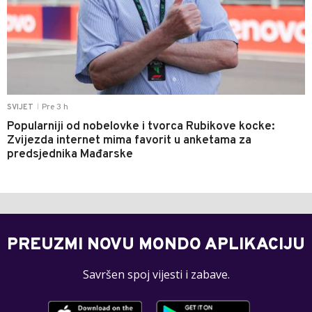
Pre 3 h
SVIJET
|
Popularniji od nobelovke i tvorca Rubikove kocke:
Zvijezda internet mima favorit u anketama za
predsjednika Mađarske
PREUZMI NOVU MONDO APLIKACIJU
Savršen spoj vijesti i zabave.