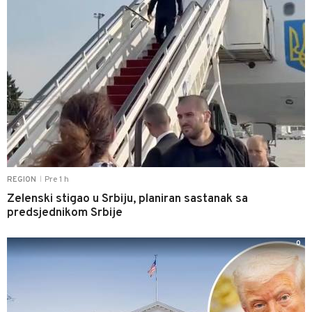
Pre 1 h
REGION
|
Zelenski stigao u Srbiju, planiran sastanak sa
predsjednikom Srbije
0