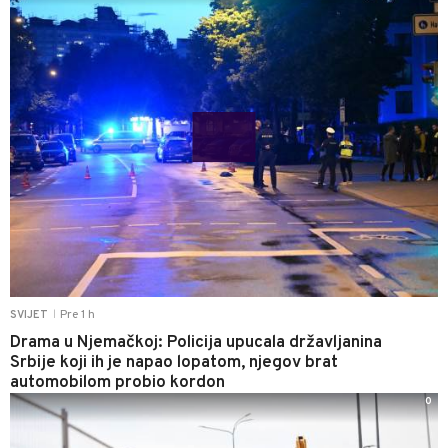
Pre 1 h
SVIJET
|
Drama u Njemačkoj: Policija upucala državljanina
Srbije koji ih je napao lopatom, njegov brat
automobilom probio kordon
0