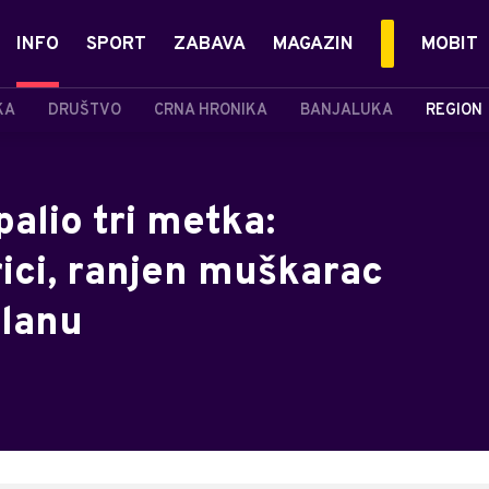
INFO
SPORT
ZABAVA
MAGAZIN
MOBIT
KA
DRUŠTVO
CRNA HRONIKA
BANJALUKA
REGION
palio tri metka:
ici, ranjen muškarac
klanu