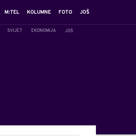
M:TEL
KOLUMNE
FOTO
JOŠ
SVIJET
EKONOMIJA
JOŠ