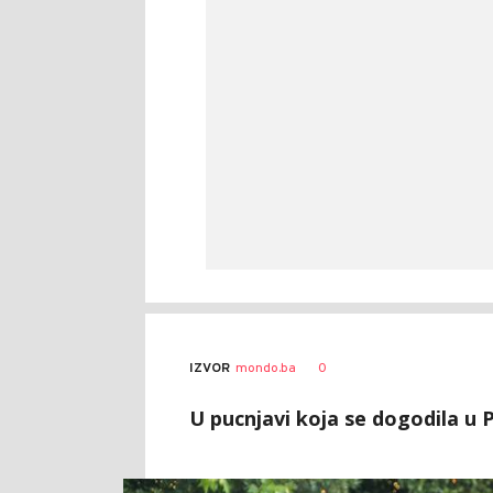
0
IZVOR
mondo.ba
U pucnjavi koja se dogodila u 