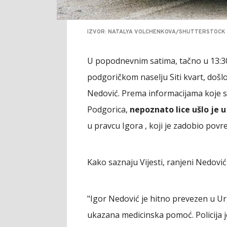
IZVOR: NATALYA VOLCHENKOVA/SHUTTERSTOCK
U popodnevnim satima, tačno u 13:30
podgoričkom naselju Siti kvart, došl
Nedović. Prema informacijama koje su
Podgorica,
nepoznato lice ušlo je u
u pravcu Igora , koji je zadobio pov
Kako saznaju Vijesti, ranjeni Nedovi
"Igor Nedović je hitno prevezen u Ur
ukazana medicinska pomoć. Policija j