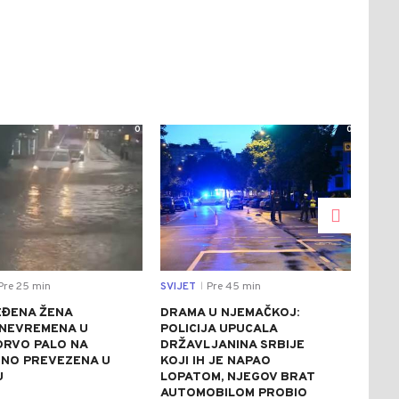
0
0
Pre 25 min
SVIJET
Pre 45 min
DRU
|
EĐENA ŽENA
DRAMA U NJEMAČKOJ:
BAN
NEVREMENA U
POLICIJA UPUCALA
NAJ
 DRVO PALO NA
DRŽAVLJANINA SRBIJE
NOV
TNO PREVEZENA U
KOJI IH JE NAPAO
MOG
U
LOPATOM, NJEGOV BRAT
VOD
AUTOMOBILOM PROBIO