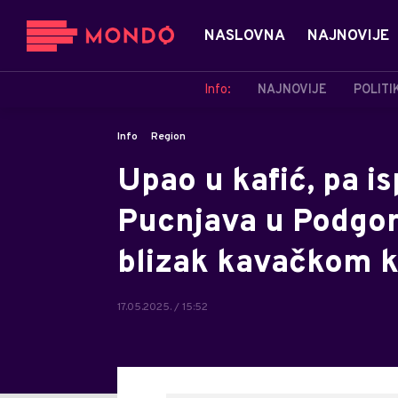
NASLOVNA
NAJNOVIJE
Info:
NAJNOVIJE
POLITI
Info
Region
Upao u kafić, pa is
Pucnjava u Podgor
blizak kavačkom 
17.05.2025. / 15:52