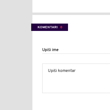
KOMENTARI
0
Upiši ime