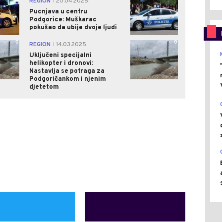
REGION
20.04.2025.
|
Pucnjava u centru
Podgorice: Muškarac
pokušao da ubije dvoje ljudi
0
0
REGION
14.03.2025.
|
Uključeni specijalni
helikopter i dronovi:
Nastavlja se potraga za
Podgoričankom i njenim
djetetom