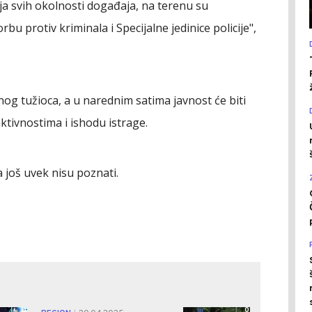
anja svih okolnosti događaja, na terenu su
bu protiv kriminala i Specijalne jedinice policije",
vnog tužioca, a u narednim satima javnost će biti
tivnostima i ishodu istrage.
a još uvek nisu poznati.
0
0