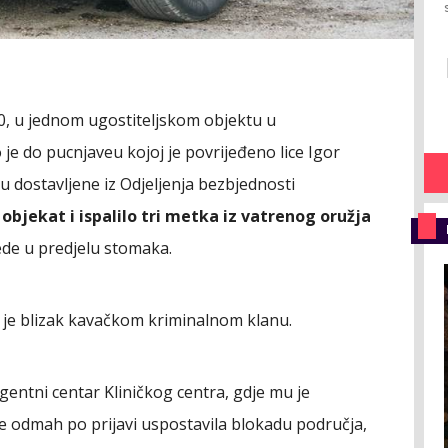
, u jednom ugostiteljskom objektu u
o je do pucnjave
u kojoj je povrijeđeno lice Igor
 dostavljene iz Odjeljenja bezbjednosti
 objekat i ispalilo tri metka iz vatrenog oružja
rede u predjelu stomaka.
ć je blizak kavačkom kriminalnom klanu.
gentni centar Kliničkog centra, gdje mu je
e odmah po prijavi uspostavila blokadu područja,