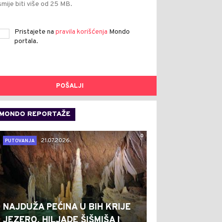
smije biti više od 25 MB.
Pristajete na
pravila korišćenja
Mondo
portala.
POŠALJI
MONDO REPORTAŽE
0
21.07.2026.
PUTOVANJA
NAJDUŽA PEĆINA U BIH KRIJE
JEZERO, HILJADE ŠIŠMIŠA I