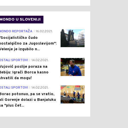
MONDO U SLOVENIJI
4
MONDO REPORTAŽA
16.02.2021.
|
"Socijalističko čudo
nostalgično za Jugoslavijom":
Velenje je izgubilo n...
1
OSTALI SPORTOVI
14.02.2021.
|
Vujović poslije poraza na
debiju: Igrači Borca kasno
shvatili da mogu!
3
OSTALI SPORTOVI
14.02.2021.
|
Borac potonuo, pa se vratio,
ali Gorenje dolazi u Banjaluku
sa "plus čet...