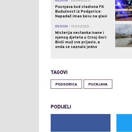
REGION
28.04.2025.
|
Pucnjava kod stadiona FK
Budućnost iz Podgorice:
Napadač imao kesu na glavi
REGION
15.03.2025.
|
Misterija nestanka Ivane i
njenog djeteta u Crnoj Gori:
Bivši muž sve prijavio, a
onda se saznalo jedno
TAGOVI
PODGORICA
PUCNJAVA
PODIJELI