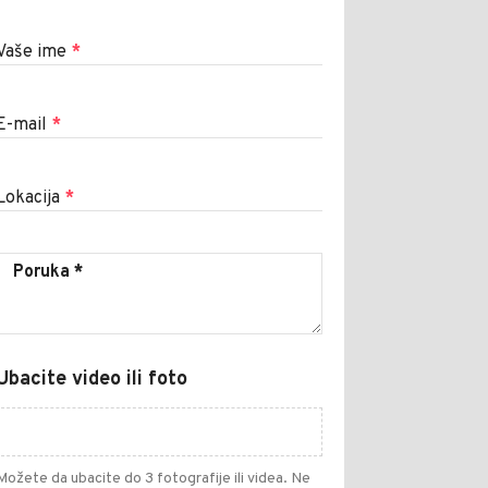
Vaše ime
*
E-mail
*
Lokacija
*
Ubacite video ili foto
Možete da ubacite do 3 fotografije ili videa. Ne