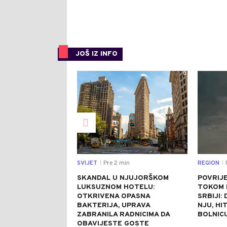
JOŠ IZ INFO
0
SVIJET
Pre 2 min
REGION
|
|
SKANDAL U NJUJORŠKOM
POVRIJ
LUKSUZNOM HOTELU:
TOKOM 
OTKRIVENA OPASNA
SRBIJI:
BAKTERIJA, UPRAVA
NJU, HI
ZABRANILA RADNICIMA DA
BOLNIC
OBAVIJESTE GOSTE