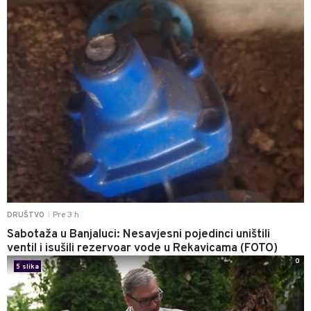
Pre 3 h
DRUŠTVO
|
Sabotaža u Banjaluci: Nesavjesni pojedinci uništili
ventil i isušili rezervoar vode u Rekavicama (FOTO)
0
5 slika