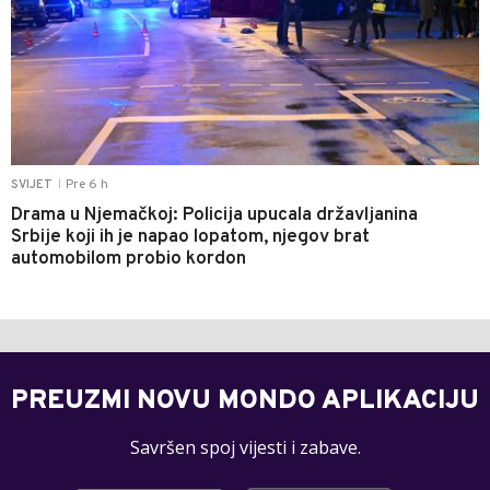
Pre 6 h
SVIJET
|
Drama u Njemačkoj: Policija upucala državljanina
Srbije koji ih je napao lopatom, njegov brat
automobilom probio kordon
PREUZMI NOVU MONDO APLIKACIJU
Savršen spoj vijesti i zabave.