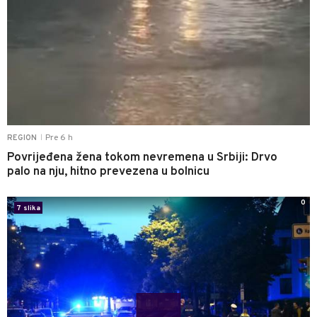
Pre 6 h
REGION
|
Povrijeđena žena tokom nevremena u Srbiji: Drvo
palo na nju, hitno prevezena u bolnicu
0
7 slika