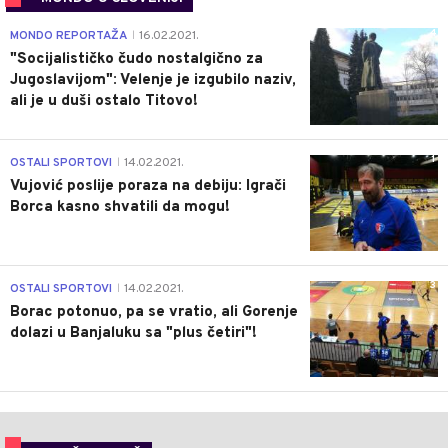
4
MONDO REPORTAŽA
16.02.2021.
|
"Socijalističko čudo nostalgično za
Jugoslavijom": Velenje je izgubilo naziv,
ali je u duši ostalo Titovo!
1
OSTALI SPORTOVI
14.02.2021.
|
Vujović poslije poraza na debiju: Igrači
Borca kasno shvatili da mogu!
3
OSTALI SPORTOVI
14.02.2021.
|
Borac potonuo, pa se vratio, ali Gorenje
dolazi u Banjaluku sa "plus četiri"!