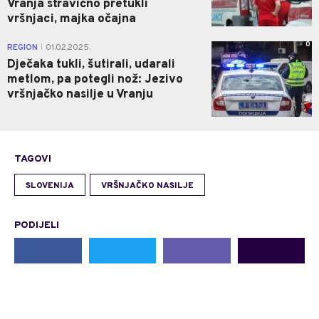
Vranja stravično pretukli
vršnjaci, majka očajna
0
REGION
01.02.2025.
|
Dječaka tukli, šutirali, udarali
metlom, pa potegli nož: Jezivo
vršnjačko nasilje u Vranju
TAGOVI
SLOVENIJA
VRŠNJAČKO NASILJE
PODIJELI