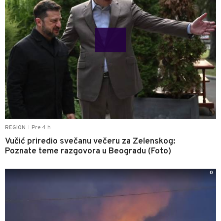
Pre 4 h
REGION
|
Vučić priredio svečanu večeru za Zelenskog:
Poznate teme razgovora u Beogradu (Foto)
0