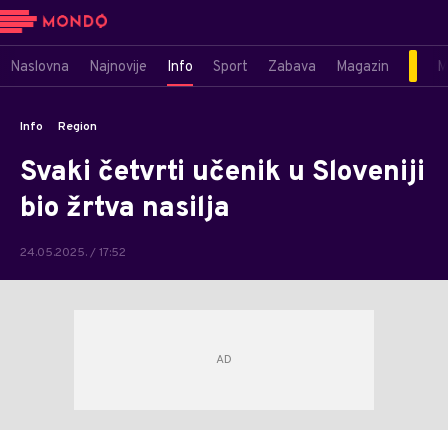
Naslovna
Najnovije
Info
Sport
Zabava
Magazin
M
Info
Region
Svaki četvrti učenik u Sloveniji
bio žrtva nasilja
24.05.2025. / 17:52