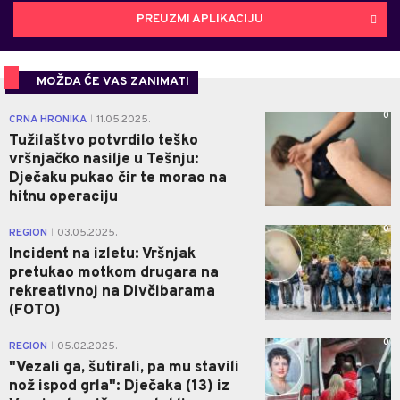
PREUZMI APLIKACIJU
MOŽDA ĆE VAS ZANIMATI
0
CRNA HRONIKA
11.05.2025.
|
Tužilaštvo potvrdilo teško
vršnjačko nasilje u Tešnju:
Dječaku pukao čir te morao na
hitnu operaciju
0
REGION
03.05.2025.
|
Incident na izletu: Vršnjak
pretukao motkom drugara na
rekreativnoj na Divčibarama
(FOTO)
0
REGION
05.02.2025.
|
"Vezali ga, šutirali, pa mu stavili
nož ispod grla": Dječaka (13) iz