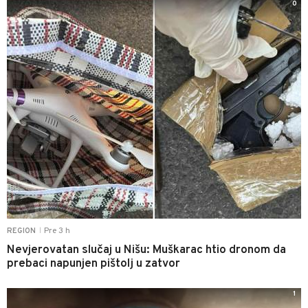
0
Pre 3 h
REGION
|
Nevjerovatan slučaj u Nišu: Muškarac htio dronom da
prebaci napunjen pištolj u zatvor
1