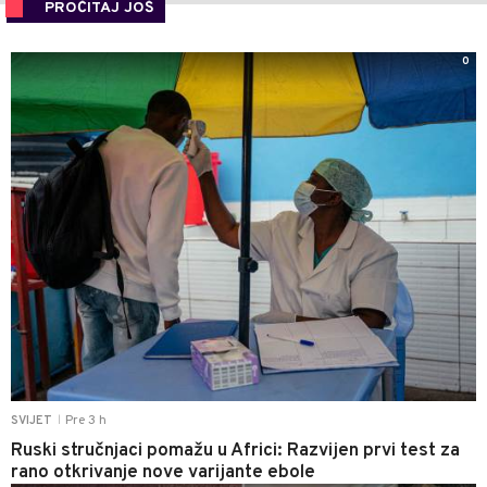
PROČITAJ JOŠ
0
Pre 3 h
SVIJET
|
Ruski stručnjaci pomažu u Africi: Razvijen prvi test za
rano otkrivanje nove varijante ebole