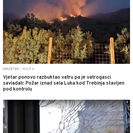
Pre 5 h
DRUŠTVO
|
Vjetar ponovo razbuktao vatru pa je vatrogasci
savladali: Požar iznad sela Luka kod Trebinja stavljen
pod kontrolu
0