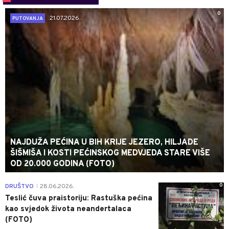
0
21.07.2026.
PUTOVANJA
NAJDUŽA PEĆINA U BIH KRIJE JEZERO, HILJADE
ŠIŠMIŠA I KOSTI PEĆINSKOG MEDVJEDA STARE VIŠE
OD 20.000 GODINA (FOTO)
0
DRUŠTVO
28.06.2026.
|
Teslić čuva praistoriju: Rastuška pećina
kao svjedok života neandertalaca
(FOTO)