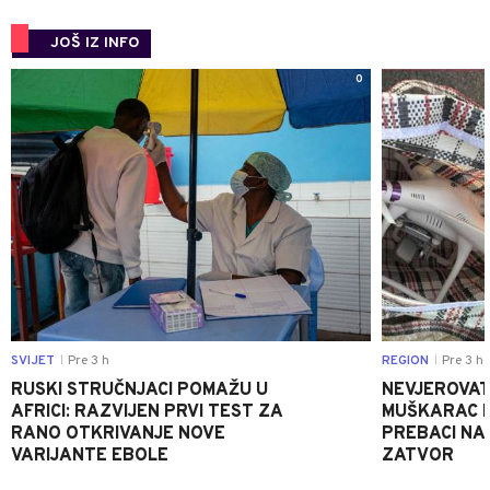
JOŠ IZ INFO
0
SVIJET
Pre 3 h
REGION
Pre 3 h
|
|
RUSKI STRUČNJACI POMAŽU U
NEVJEROVATA
AFRICI: RAZVIJEN PRVI TEST ZA
MUŠKARAC H
RANO OTKRIVANJE NOVE
PREBACI NA
VARIJANTE EBOLE
ZATVOR