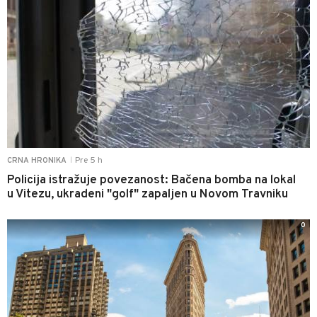
Pre 5 h
CRNA HRONIKA
|
Policija istražuje povezanost: Bačena bomba na lokal
u Vitezu, ukradeni "golf" zapaljen u Novom Travniku
0