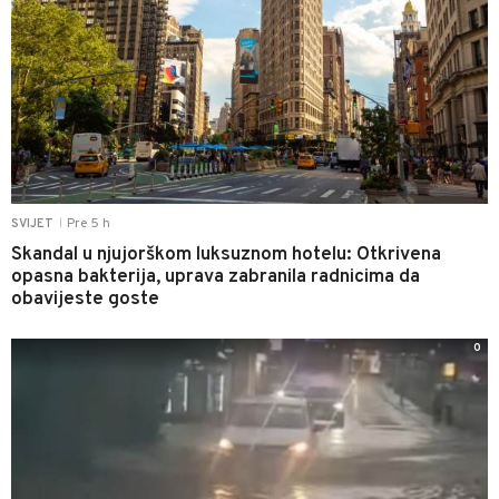
Pre 5 h
SVIJET
|
Skandal u njujorškom luksuznom hotelu: Otkrivena
opasna bakterija, uprava zabranila radnicima da
obavijeste goste
0