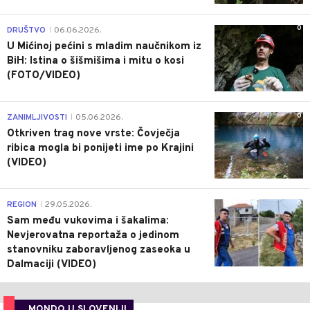
0
DRUŠTVO
06.06.2026.
|
U Mićinoj pećini s mladim naučnikom iz
BiH: Istina o šišmišima i mitu o kosi
(FOTO/VIDEO)
0
ZANIMLJIVOSTI
05.06.2026.
|
Otkriven trag nove vrste: Čovječja
ribica mogla bi ponijeti ime po Krajini
(VIDEO)
0
REGION
29.05.2026.
|
Sam među vukovima i šakalima:
Nevjerovatna reportaža o jedinom
stanovniku zaboravljenog zaseoka u
Dalmaciji (VIDEO)
MONDO U SLOVENIJI