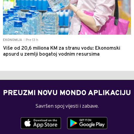
Pre 13 h
EKONOMIJA
|
Više od 20,6 miliona KM za stranu vodu: Ekonomski
apsurd u zemlji bogatoj vodnim resursima
PREUZMI NOVU MONDO APLIKACIJU
Savršen spoj vijesti i zabave.