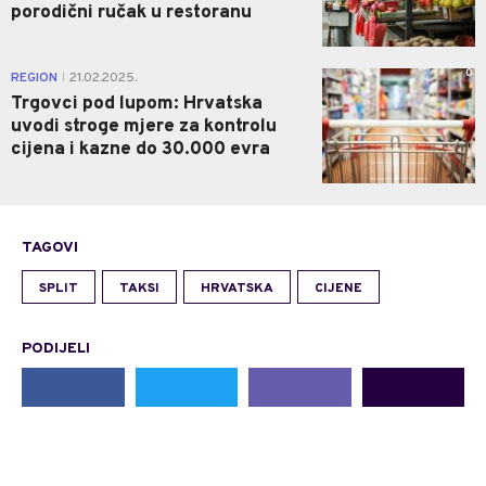
porodični ručak u restoranu
0
REGION
21.02.2025.
|
Trgovci pod lupom: Hrvatska
uvodi stroge mjere za kontrolu
cijena i kazne do 30.000 evra
TAGOVI
SPLIT
TAKSI
HRVATSKA
CIJENE
PODIJELI