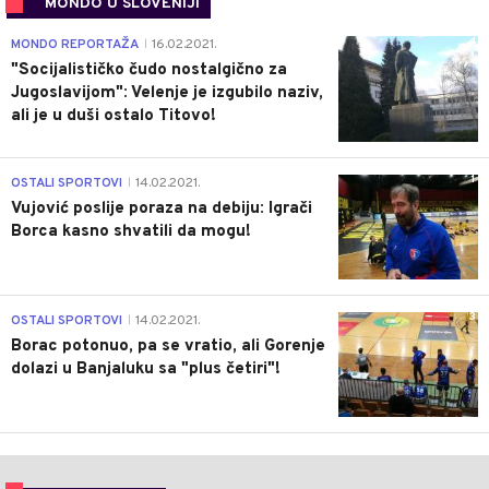
MONDO U SLOVENIJI
4
MONDO REPORTAŽA
16.02.2021.
|
"Socijalističko čudo nostalgično za
Jugoslavijom": Velenje je izgubilo naziv,
ali je u duši ostalo Titovo!
1
OSTALI SPORTOVI
14.02.2021.
|
Vujović poslije poraza na debiju: Igrači
Borca kasno shvatili da mogu!
3
OSTALI SPORTOVI
14.02.2021.
|
Borac potonuo, pa se vratio, ali Gorenje
dolazi u Banjaluku sa "plus četiri"!