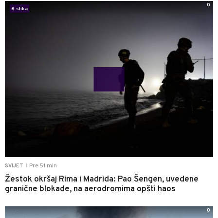
0
6 slika
Pre 51 min
SVIJET
|
Žestok okršaj Rima i Madrida: Pao Šengen, uvedene
granične blokade, na aerodromima opšti haos
0