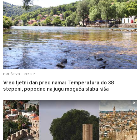
Pre 2 h
DRUŠTVO
|
Vreo ljetni dan pred nama: Temperatura do 38
stepeni, popodne na jugu moguća slaba kiša
0