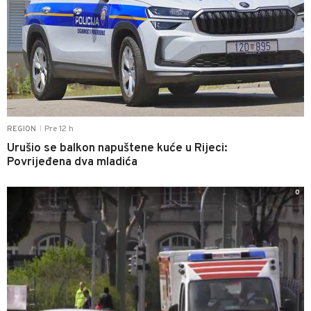
Pre 12 h
REGION
|
Urušio se balkon napuštene kuće u Rijeci:
Povrijeđena dva mladića
0