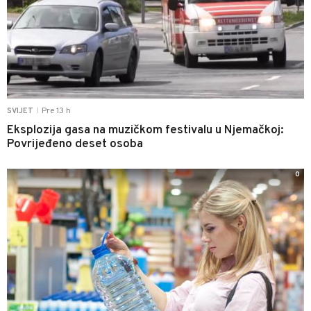
Pre 13 h
SVIJET
|
Eksplozija gasa na muzičkom festivalu u Njemačkoj:
Povrijeđeno deset osoba
0