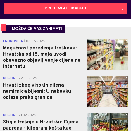
PREUZMI APLIKACIJU
MOŽDA ĆE VAS ZANIMATI
0
EKONOMIJA
06.05.2025.
|
Mogućnost poređenja troškova:
Hrvatska od 15. maja uvodi
obavezno objavljivanje cijena na
internetu
0
REGION
22.03.2025.
|
Hrvati zbog visokih cijena
namirnica bijesni: U nabavku
odlaze preko granice
0
REGION
21.02.2025.
|
Stigle trešnje u Hrvatsku: Cijena
paprena - kilogram košta kao