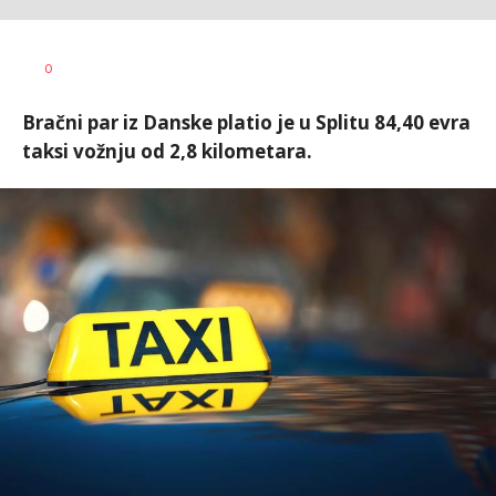
Dušan
AUTOR
0
Volaš
Bračni par iz Danske platio je u Splitu 84,40 evra
taksi vožnju od 2,8 kilometara.