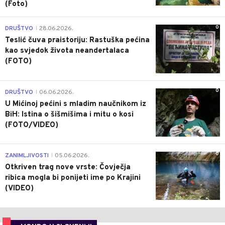
(Foto)
0
DRUŠTVO
28.06.2026.
|
Teslić čuva praistoriju: Rastuška pećina
kao svjedok života neandertalaca
(FOTO)
0
DRUŠTVO
06.06.2026.
|
U Mićinoj pećini s mladim naučnikom iz
BiH: Istina o šišmišima i mitu o kosi
(FOTO/VIDEO)
0
ZANIMLJIVOSTI
05.06.2026.
|
Otkriven trag nove vrste: Čovječja
ribica mogla bi ponijeti ime po Krajini
(VIDEO)