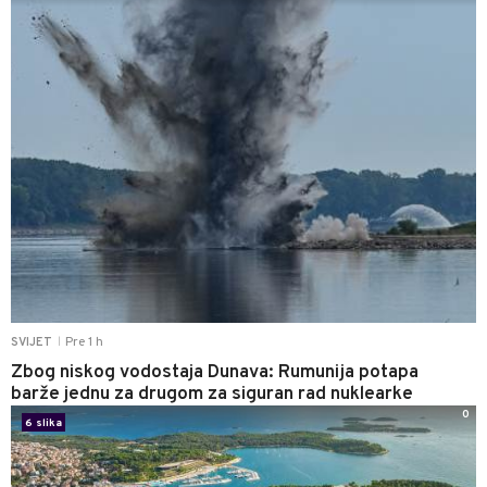
Pre 1 h
SVIJET
|
Zbog niskog vodostaja Dunava: Rumunija potapa
barže jednu za drugom za siguran rad nuklearke
0
6 slika