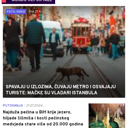
MONDO REPORTAŽE
0
Pre 21 h
FOTO, VIDEO
SPAVAJU U IZLOZIMA, ČUVAJU METRO I OSVAJAJU
TURISTE: MAČKE SU VLADARI ISTANBULA
0
PUTOVANJA
21.07.2026.
|
Najduža pećina u BiH krije jezero,
hiljade šišmiša i kosti pećinskog
medvjeda stare više od 20.000 godina