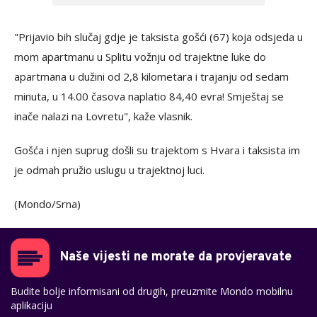
"Prijavio bih slučaj gdje je taksista gošći (67) koja odsjeda u
mom apartmanu u Splitu vožnju od trajektne luke do
apartmana u dužini od 2,8 kilometara i trajanju od sedam
minuta, u 14.00 časova naplatio 84,40 evra! Smještaj se
inače nalazi na Lovretu", kaže vlasnik.
Gošća i njen suprug došli su trajektom s Hvara i taksista im
je odmah pružio uslugu u trajektnoj luci.
(Mondo/Srna)
Naše vijesti ne morate da provjeravate
Budite bolje informisani od drugih, preuzmite Mondo mobilnu
aplikaciju