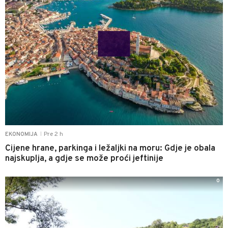
Pre 2 h
EKONOMIJA
|
Cijene hrane, parkinga i ležaljki na moru: Gdje je obala
najskuplja, a gdje se može proći jeftinije
0