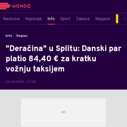
Naslovna
Najnovije
Info
Sport
Zabava
Magazin
M
Info
Region
"Deračina" u Splitu: Danski par
platio 84,40 € za kratku
vožnju taksijem
26.05.2025. / 21:32