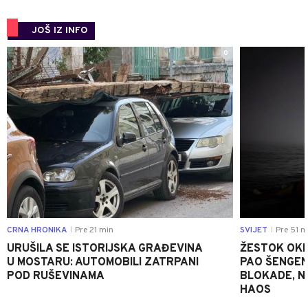
JOŠ IZ INFO
0
CRNA HRONIKA
Pre 21 min
SVIJET
Pre 51 m
|
|
URUŠILA SE ISTORIJSKA GRAĐEVINA
ŽESTOK OKRŠ
U MOSTARU: AUTOMOBILI ZATRPANI
PAO ŠENGEN
POD RUŠEVINAMA
BLOKADE, N
HAOS