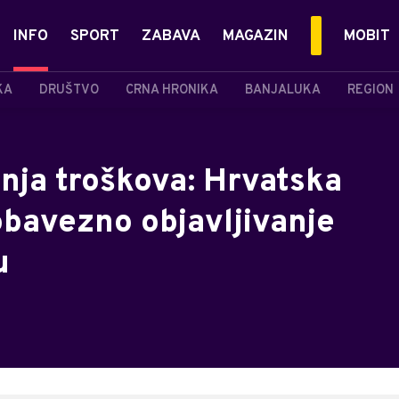
INFO
SPORT
ZABAVA
MAGAZIN
MOBIT
KA
DRUŠTVO
CRNA HRONIKA
BANJALUKA
REGION
ja troškova: Hrvatska
obavezno objavljivanje
u