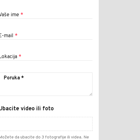
Vaše ime
*
E-mail
*
Lokacija
*
Ubacite video ili foto
Možete da ubacite do 3 fotografije ili videa. Ne