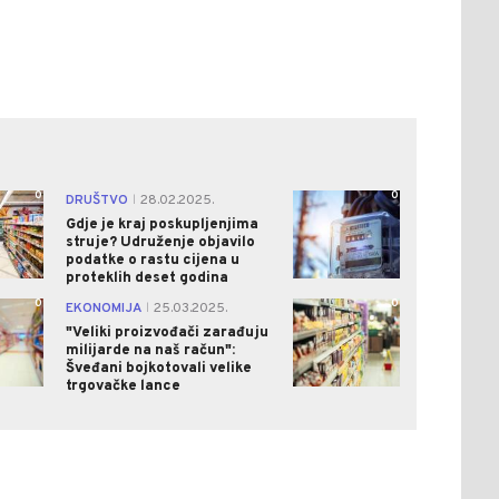
0
0
DRUŠTVO
28.02.2025.
|
Gdje je kraj poskupljenjima
struje? Udruženje objavilo
podatke o rastu cijena u
proteklih deset godina
0
0
EKONOMIJA
25.03.2025.
|
"Veliki proizvođači zarađuju
milijarde na naš račun":
Šveđani bojkotovali velike
trgovačke lance