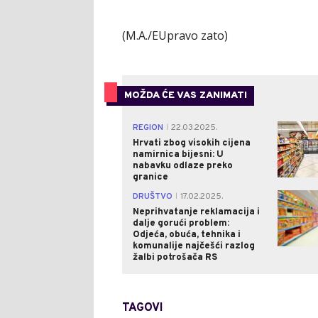
(M.A./EUpravo zato)
MOŽDA ĆE VAS ZANIMATI
REGION
22.03.2025.
|
Hrvati zbog visokih cijena
namirnica bijesni: U
nabavku odlaze preko
granice
DRUŠTVO
17.02.2025.
|
Neprihvatanje reklamacija i
dalje gorući problem:
Odjeća, obuća, tehnika i
komunalije najčešći razlog
žalbi potrošača RS
TAGOVI