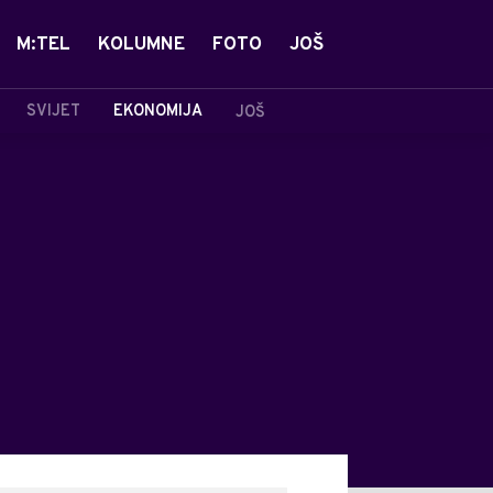
M:TEL
KOLUMNE
FOTO
JOŠ
SVIJET
EKONOMIJA
JOŠ