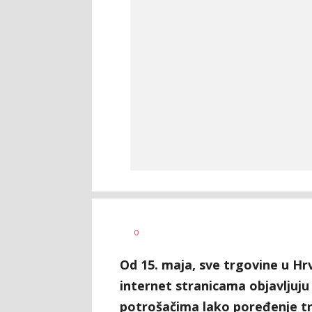
0
Od 15. maja, sve trgovine u Hr
internet stranicama objavljuju
potrošačima lako poređenje t