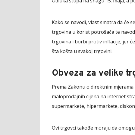
Odluka stupa na snagu 15. maja, a p
Kako se navodi, vlast smatra da će s
trgovina u korist potrošača te navod
trgovina i borbi protiv inflacije, je
šta košta u svakoj trgovini.
Obveza za velike t
Prema Zakonu o direktnim mjerama ko
maloprodajnih cijena na internet str
supermarkete, hipermarkete, diskont
Ovi trgovci takođe moraju da omog