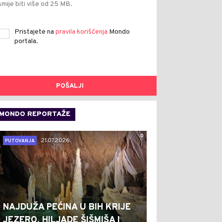
smije biti više od 25 MB.
Pristajete na
pravila korišćenja
Mondo
portala.
POŠALJI
MONDO REPORTAŽE
0
21.07.2026.
PUTOVANJA
NAJDUŽA PEĆINA U BIH KRIJE
JEZERO, HILJADE ŠIŠMIŠA I