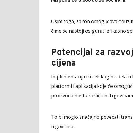
rasponu od 3.000 do 30.000 evra
.
Osim toga, zakon omogućava oduzima
čime se nastoji osigurati efikasno s
Potencijal za razvoj
cijena
Implementacija izraelskog modela u 
platformi i aplikacija koje će omogu
proizvoda među različitim trgovinam
To bi moglo značajno povećati trans
trgovcima.