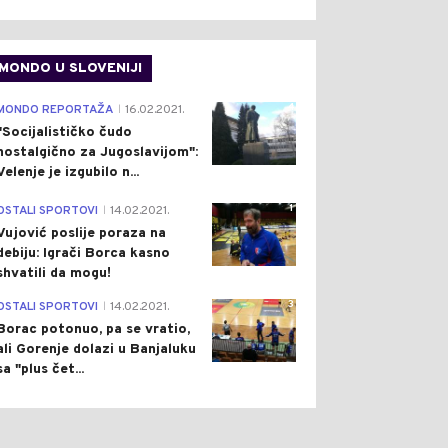
MONDO U SLOVENIJI
4
MONDO REPORTAŽA
16.02.2021.
|
"Socijalističko čudo
nostalgično za Jugoslavijom":
Velenje je izgubilo n...
1
OSTALI SPORTOVI
14.02.2021.
|
Vujović poslije poraza na
debiju: Igrači Borca kasno
shvatili da mogu!
3
OSTALI SPORTOVI
14.02.2021.
|
Borac potonuo, pa se vratio,
ali Gorenje dolazi u Banjaluku
sa "plus čet...