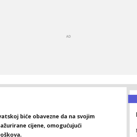
vatskoj biće obavezne da na svojim
 ažurirane cijene, omogućujući
roškova.