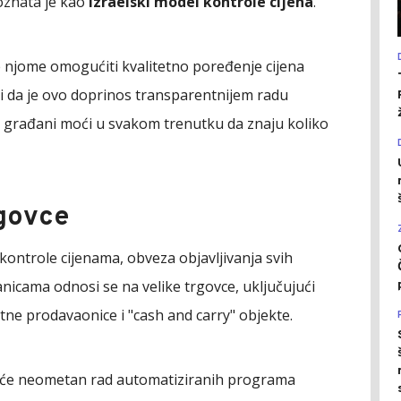
oznata je kao
izraelski model kontrole cijena
.
e njome omogućiti kvalitetno poređenje cijena
i da je ovo doprinos transparentnijem radu
r će građani moći u svakom trenutku da znaju koliko
rgovce
ntrole cijenama, obveza objavljivanja svih
anicama odnosi se na velike trgovce, uključujući
ne prodavaonice i "cash and carry" objekte.
uće neometan rad automatiziranih programa