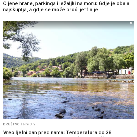
Cijene hrane, parkinga i ležaljki na moru: Gdje je obala
najskuplja, a gdje se može proći jeftinije
0
Pre 3 h
DRUŠTVO
|
Vreo ljetni dan pred nama: Temperatura do 38