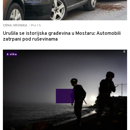
Pre 1 h
CRNA HRONIKA
|
Urušila se istorijska građevina u Mostaru: Automobili
zatrpani pod ruševinama
0
6 slika