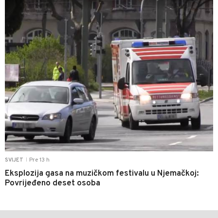
Pre 13 h
SVIJET
|
Eksplozija gasa na muzičkom festivalu u Njemačkoj:
Povrijeđeno deset osoba