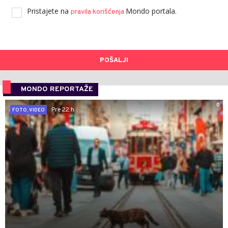
Pristajete na
Mondo portala.
pravila korišćenja
POŠALJI
MONDO REPORTAŽE
0
Pre 22 h
FOTO, VIDEO