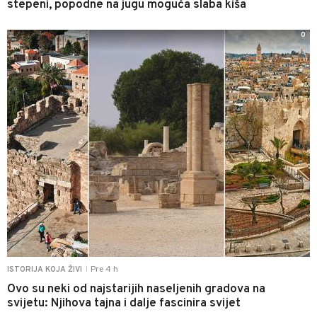
stepeni, popodne na jugu moguća slaba kiša
0
Pre 4 h
ISTORIJA KOJA ŽIVI
|
Ovo su neki od najstarijih naseljenih gradova na
svijetu: Njihova tajna i dalje fascinira svijet