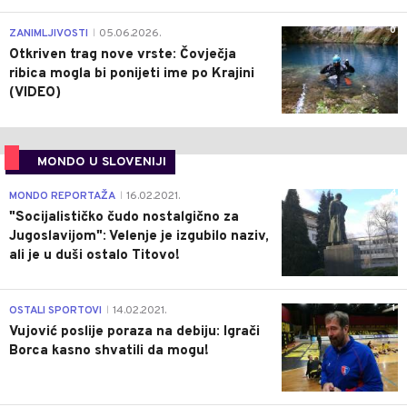
0
ZANIMLJIVOSTI
05.06.2026.
|
Otkriven trag nove vrste: Čovječja
ribica mogla bi ponijeti ime po Krajini
(VIDEO)
MONDO U SLOVENIJI
4
MONDO REPORTAŽA
16.02.2021.
|
"Socijalističko čudo nostalgično za
Jugoslavijom": Velenje je izgubilo naziv,
ali je u duši ostalo Titovo!
1
OSTALI SPORTOVI
14.02.2021.
|
Vujović poslije poraza na debiju: Igrači
Borca kasno shvatili da mogu!