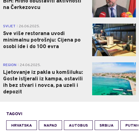
BiH: Hitno obustaviti aktivnosti
na Čerkezovcu
0
SVIJET
26.06.2025.
|
Sve više restorana uvodi
minimalnu potrošnju: Cijena po
osobi ide i do 100 evra
1
REGION
24.06.2025.
|
Ljetovanje iz pakla u komšiluku:
Goste istjerali iz kampa, ostavili
ih bez stvari i novca, pa uzeli i
depozit
TAGOVI
HRVATSKA
NAPAD
AUTOBUS
SRBIJA
PUTNIC