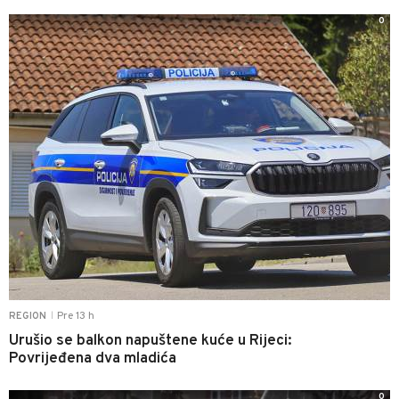
0
Pre 13 h
REGION
|
Urušio se balkon napuštene kuće u Rijeci:
Povrijeđena dva mladića
0