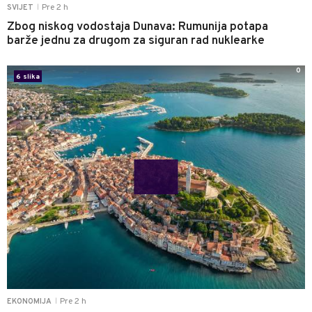
Pre 2 h
SVIJET
|
Zbog niskog vodostaja Dunava: Rumunija potapa
barže jednu za drugom za siguran rad nuklearke
0
6 slika
Pre 2 h
EKONOMIJA
|