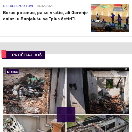
3
OSTALI SPORTOVI
14.02.2021.
|
Borac potonuo, pa se vratio, ali Gorenje
dolazi u Banjaluku sa "plus četiri"!
PROČITAJ JOŠ
0
13 slika