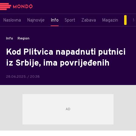
Naslovna
Najnovije
Info
Sport
Zabava
Magazin
M
Info
Region
Kod Plitvica napadnuti putnici
iz Srbije, ima povrijeđenih
28.06.2025. / 20:38