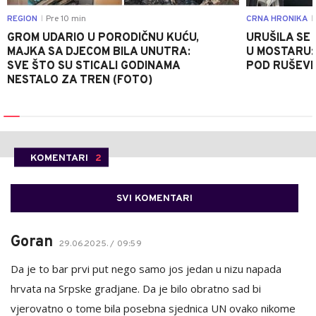
REGION
Pre 10 min
CRNA HRONIKA
|
|
GROM UDARIO U PORODIČNU KUĆU,
URUŠILA SE
MAJKA SA DJECOM BILA UNUTRA:
U MOSTARU:
SVE ŠTO SU STICALI GODINAMA
POD RUŠEV
NESTALO ZA TREN (FOTO)
KOMENTARI
2
SVI KOMENTARI
Goran
29.06.2025. / 09:59
Da je to bar prvi put nego samo jos jedan u nizu napada
hrvata na Srpske gradjane. Da je bilo obratno sad bi
vjerovatno o tome bila posebna sjednica UN ovako nikome