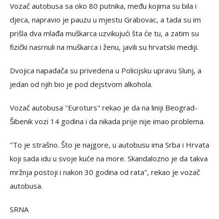
Vozač autobusa sa oko 80 putnika, među kojima su bila i
djeca, napravio je pauzu u mjestu Grabovac, a tada su im
prišla dva mlađa muškarca uzvikujući šta će tu, a zatim su
fizički nasrnuli na muškarca i ženu, javili su hrvatski mediji.
Dvojica napadača su privedena u Policijsku upravu Slunj, a
jedan od njih bio je pod dejstvom alkohola.
Vozač autobusa "Euroturs" rekao je da na liniji Beograd-
Šibenik vozi 14 godina i da nikada prije nije imao problema.
"To je strašno. Što je najgore, u autobusu ima Srba i Hrvata
koji sada idu u svoje kuće na more. Skandalozno je da takva
mržnja postoji i nakon 30 godina od rata", rekao je vozač
autobusa.
SRNA