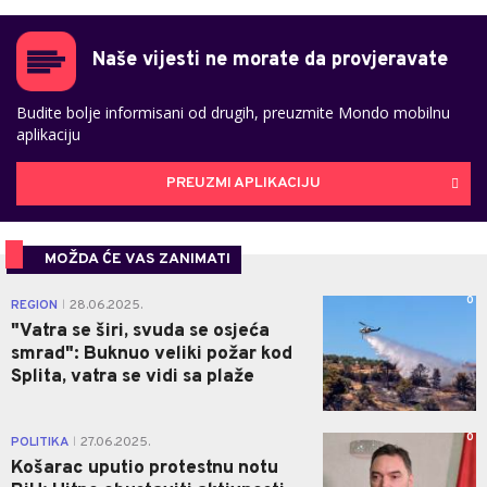
Naše vijesti ne morate da provjeravate
Budite bolje informisani od drugih, preuzmite Mondo mobilnu
aplikaciju
PREUZMI APLIKACIJU
MOŽDA ĆE VAS ZANIMATI
0
REGION
28.06.2025.
|
"Vatra se širi, svuda se osjeća
smrad": Buknuo veliki požar kod
Splita, vatra se vidi sa plaže
0
POLITIKA
27.06.2025.
|
Košarac uputio protestnu notu