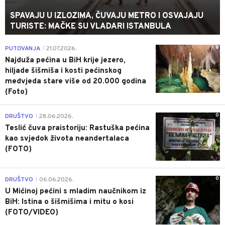
SPAVAJU U IZLOZIMA, ČUVAJU METRO I OSVAJAJU
TURISTE: MAČKE SU VLADARI ISTANBULA
0
PUTOVANJA
21.07.2026.
|
Najduža pećina u BiH krije jezero,
hiljade šišmiša i kosti pećinskog
medvjeda stare više od 20.000 godina
(Foto)
0
DRUŠTVO
28.06.2026.
|
Teslić čuva praistoriju: Rastuška pećina
kao svjedok života neandertalaca
(FOTO)
0
DRUŠTVO
06.06.2026.
|
U Mićinoj pećini s mladim naučnikom iz
BiH: Istina o šišmišima i mitu o kosi
(FOTO/VIDEO)