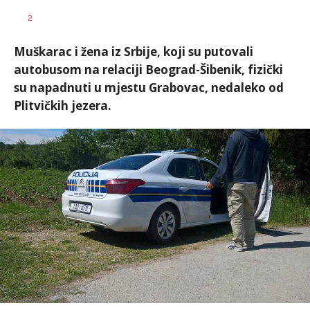
Dušan
AUTOR
2
Volaš
Muškarac i žena iz Srbije, koji su putovali
autobusom na relaciji Beograd-Šibenik, fizički
su napadnuti u mjestu Grabovac, nedaleko od
Plitvičkih jezera.