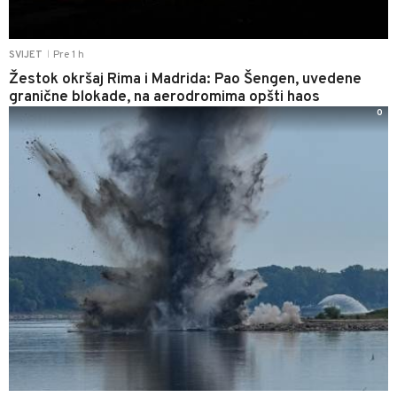
Pre 1 h
SVIJET
|
Žestok okršaj Rima i Madrida: Pao Šengen, uvedene
granične blokade, na aerodromima opšti haos
0