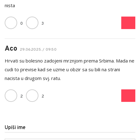
nista
0
3
Aco
29.06.2025. / 09:50
Hrvati su bolesno zadojeni mrznjom prema Srbima. Mada ne
cudi to previse kad se uzme u obzir sa su bili na strani
nacista u drugom svj. ratu.
2
2
Upiši ime