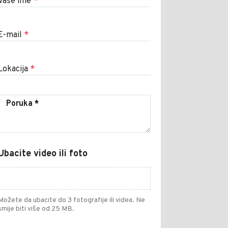
Vaše ime
*
E-mail
*
Lokacija
*
Ubacite video ili foto
Možete da ubacite do 3 fotografije ili videa. Ne
smije biti više od 25 MB.