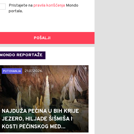
Pristajete na
pravila korišćenja
Mondo
portala.
POŠALJI
MONDO REPORTAŽE
0
21.07.2026.
PUTOVANJA
NAJDUŽA PEĆINA U BIH KRIJE
JEZERO, HILJADE ŠIŠMIŠA I
KOSTI PEĆINSKOG MED...