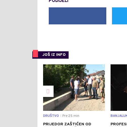
PODIJELI
JOŠ IZ INFO
0
DRUŠTVO
Pre 25 min
BANJALU
|
PRIJEDOR ZAŠTIĆEN OD
PROFES