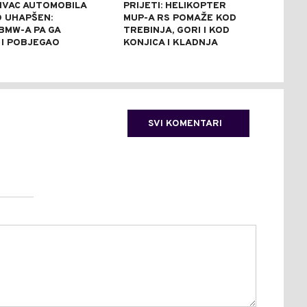
IVAC AUTOMOBILA
PRIJETI: HELIKOPTER
SPU
 UHAPŠEN:
MUP-A RS POMAŽE KOD
U Z
BMW-A PA GA
TREBINJA, GORI I KOD
STR
 I POBJEGAO
KONJICA I KLADNJA
"OL
SVI KOMENTARI