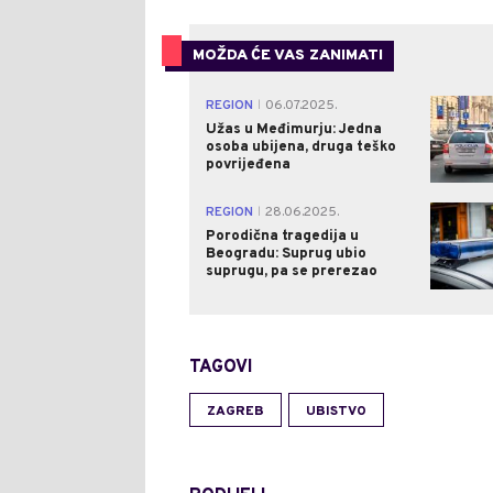
MOŽDA ĆE VAS ZANIMATI
REGION
06.07.2025.
|
Užas u Međimurju: Jedna
osoba ubijena, druga teško
povrijeđena
REGION
28.06.2025.
|
Porodična tragedija u
Beogradu: Suprug ubio
suprugu, pa se prerezao
TAGOVI
ZAGREB
UBISTVO