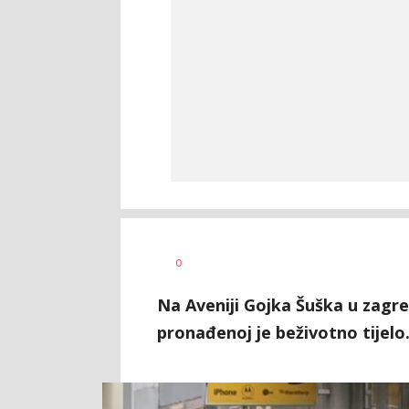
Dragana
AUTOR
0
Božić
Na Aveniji Gojka Šuška u zagr
pronađenoj je beživotno tijelo