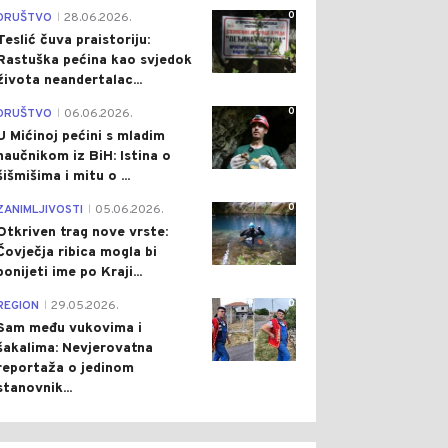
0
DRUŠTVO
28.06.2026.
|
Teslić čuva praistoriju:
Rastuška pećina kao svjedok
života neandertalac...
0
DRUŠTVO
06.06.2026.
|
U Mićinoj pećini s mladim
naučnikom iz BiH: Istina o
šišmišima i mitu o ...
0
ZANIMLJIVOSTI
05.06.2026.
|
Otkriven trag nove vrste:
Čovječja ribica mogla bi
ponijeti ime po Kraji...
0
REGION
29.05.2026.
|
Sam među vukovima i
šakalima: Nevjerovatna
reportaža o jedinom
stanovnik...