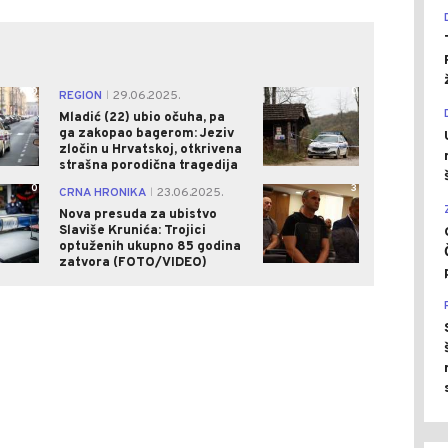
0
0
REGION
29.06.2025.
|
Mladić (22) ubio očuha, pa
ga zakopao bagerom: Jeziv
zločin u Hrvatskoj, otkrivena
strašna porodična tragedija
0
3
CRNA HRONIKA
23.06.2025.
|
Nova presuda za ubistvo
Slaviše Krunića: Trojici
optuženih ukupno 85 godina
zatvora (FOTO/VIDEO)