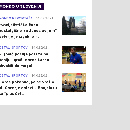
MONDO U SLOVENIJI
4
MONDO REPORTAŽA
16.02.2021.
|
"Socijalističko čudo
nostalgično za Jugoslavijom":
Velenje je izgubilo n...
1
OSTALI SPORTOVI
14.02.2021.
|
Vujović poslije poraza na
debiju: Igrači Borca kasno
shvatili da mogu!
0
0
3
OSTALI SPORTOVI
14.02.2021.
|
Borac potonuo, pa se vratio,
ali Gorenje dolazi u Banjaluku
sa "plus čet...
ŠTVO
Pre 2 h
POLITIKA
Pre 2 h
|
|
OVOM GRADU
SNSD I PSS KAŽNJENI