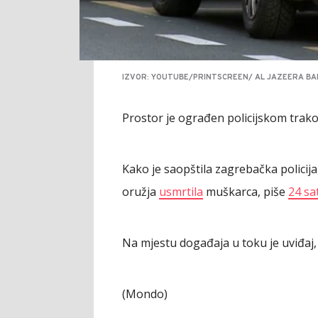
IZVOR: YOUTUBE/PRINTSCREEN/ AL JAZEERA B
Prostor je ograđen policijskom trakom
Kako je saopštila zagrebačka policij
oružja
usmrtila
muškarca, piše
24 sat
Na mjestu događaja u toku je uviđaj, 
(Mondo)