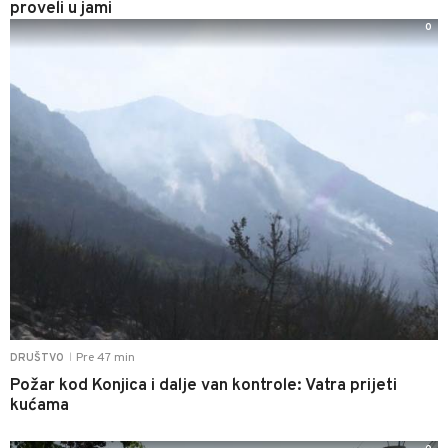
proveli u jami
0
Pre 47 min
DRUŠTVO
|
Požar kod Konjica i dalje van kontrole: Vatra prijeti
kućama