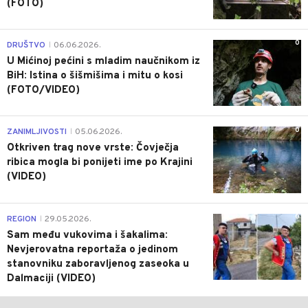
(FOTO)
0
DRUŠTVO
06.06.2026.
|
U Mićinoj pećini s mladim naučnikom iz
BiH: Istina o šišmišima i mitu o kosi
(FOTO/VIDEO)
0
ZANIMLJIVOSTI
05.06.2026.
|
Otkriven trag nove vrste: Čovječja
ribica mogla bi ponijeti ime po Krajini
(VIDEO)
0
REGION
29.05.2026.
|
Sam među vukovima i šakalima:
Nevjerovatna reportaža o jedinom
stanovniku zaboravljenog zaseoka u
Dalmaciji (VIDEO)