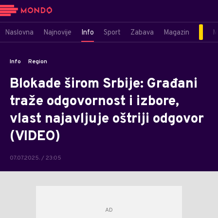
Naslovna
Najnovije
Info
Sport
Zabava
Magazin
M
Info
Region
Blokade širom Srbije: Građani
traže odgovornost i izbore,
vlast najavljuje oštriji odgovor
(VIDEO)
07.07.2025. / 23:05