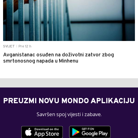
Pre 12 h
SVIJET
|
Avganistanac osuđen na doživotni zatvor zbog
smrtonosnog napada u Minhenu
PREUZMI NOVU MONDO APLIKACIJU
Savršen spoj vijesti i zabave.