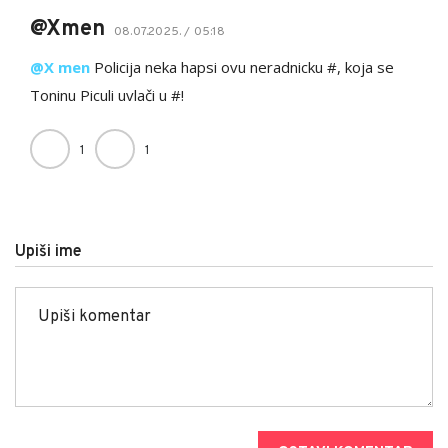
@Xmen
08.07.2025. / 05:18
@X men
Policija neka hapsi ovu neradnicku #, koja se
Toninu Piculi uvlači u #!
1
1
Upiši ime