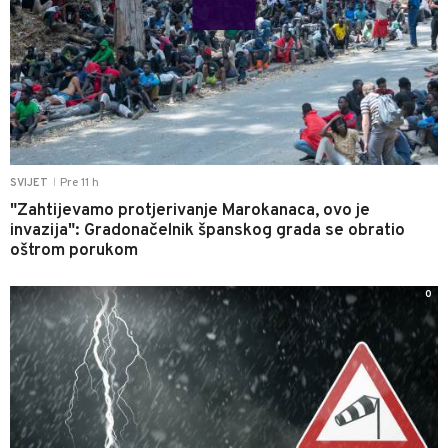
Pre 11 h
SVIJET
|
"Zahtijevamo protjerivanje Marokanaca, ovo je
invazija": Gradonačelnik španskog grada se obratio
oštrom porukom
0