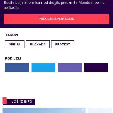
Budite bolje informisani od drugih, preuzmite Mondo mobilnu
aplikaciju
PREUZMI APLIKACIJU
TAGOVI
SRBIJA
BLOKADA
PROTEST
PODIJELI
JOŠ IZ INFO
0