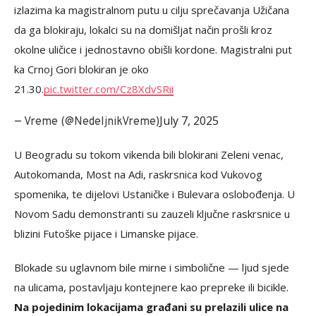
izlazima ka magistralnom putu u cilju sprečavanja Užičana
da ga blokiraju, lokalci su na domišljat način prošli kroz
okolne uličice i jednostavno obišli kordone. Magistralni put
ka Crnoj Gori blokiran je oko
21.30.
pic.twitter.com/Cz8XdvSRii
July 7, 2025
— Vreme (@NedeljnikVreme)
U Beogradu su tokom vikenda bili blokirani Zeleni venac,
Autokomanda, Most na Adi, raskrsnica kod Vukovog
spomenika, te dijelovi Ustaničke i Bulevara oslobođenja. U
Novom Sadu demonstranti su zauzeli ključne raskrsnice u
blizini Futoške pijace i Limanske pijace.
Blokade su uglavnom bile mirne i simbolične — ljud sjede
na ulicama, postavljaju kontejnere kao prepreke ili bicikle.
Na pojedinim lokacijama građani su prelazili ulice na