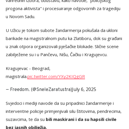
vanrednih izbora, obustavu, kako navode, "policijskog
progona aktivista" i procesuiranje odgovornih za tragediju
u Novom Sadu.
U Užicu je tokom subote žandarmerija pokušala da ukloni
barikade na magistralnom putu ka Zlatiboru, dok su građani
u znak otpora organizovali pješačke blokade. Slične scene
zabilježene su i u Pančevu, Nišu, Čačku i Kragujevcu.
Kragujevac - Beograd,
magistrala.
pic.twitter.com/YXy2KIQgGR
July 6, 2025
— Freedom. (@SneleZaratustra)
Svjedoci i mediji navode da su pripadnici žandarmerije i
interventne policije primjenjivali silu štitovima, pendrecima,
suzavcima, te da su
bili maskirani i da su hapsili civile
bez jasnih obilježja.