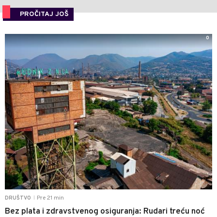
PROČITAJ JOŠ
0
Pre 21 min
DRUŠTVO
|
Bez plata i zdravstvenog osiguranja: Rudari treću noć