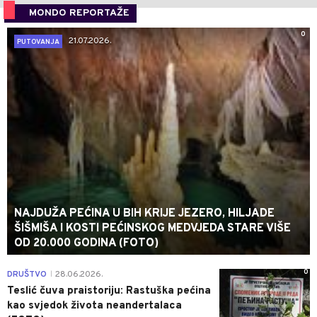
MONDO REPORTAŽE
0
21.07.2026.
PUTOVANJA
NAJDUŽA PEĆINA U BIH KRIJE JEZERO, HILJADE
ŠIŠMIŠA I KOSTI PEĆINSKOG MEDVJEDA STARE VIŠE
OD 20.000 GODINA (FOTO)
0
DRUŠTVO
28.06.2026.
|
Teslić čuva praistoriju: Rastuška pećina
kao svjedok života neandertalaca