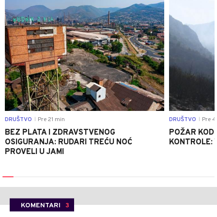
DRUŠTVO
Pre 21 min
DRUŠTVO
Pre 4
|
|
BEZ PLATA I ZDRAVSTVENOG
POŽAR KOD K
OSIGURANJA: RUDARI TREĆU NOĆ
KONTROLE: 
PROVELI U JAMI
KOMENTARI
3