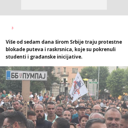
Vesna
AUTOR
3
Kerkez
Više od sedam dana širom Srbije traju protestne
blokade puteva i raskrsnica, koje su pokrenuli
studenti i građanske inicijative.