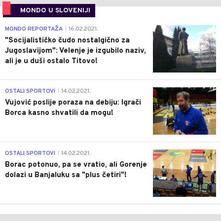
MONDO U SLOVENIJI
4
MONDO REPORTAŽA
16.02.2021.
|
"Socijalističko čudo nostalgično za
Jugoslavijom": Velenje je izgubilo naziv,
ali je u duši ostalo Titovo!
1
OSTALI SPORTOVI
14.02.2021.
|
Vujović poslije poraza na debiju: Igrači
Borca kasno shvatili da mogu!
3
OSTALI SPORTOVI
14.02.2021.
|
Borac potonuo, pa se vratio, ali Gorenje
dolazi u Banjaluku sa "plus četiri"!