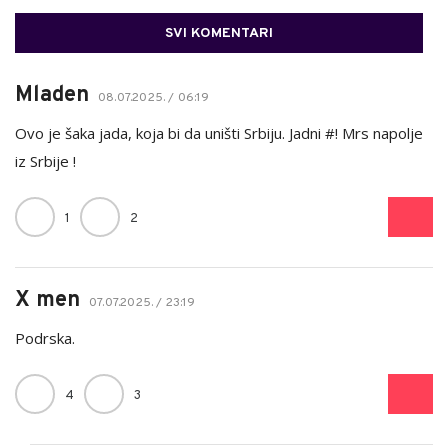
SVI KOMENTARI
Mladen
08.07.2025. / 06:19
Ovo je šaka jada, koja bi da uništi Srbiju. Jadni #! Mrs napolje
iz Srbije !
1
2
X men
07.07.2025. / 23:19
Podrska.
4
3