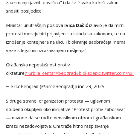
zauzimanju javnih površina" i da će "svako ko krši zakon
snositi posljedice".
Ministar unutrašnjih poslova
Ivica Dačić
izjavio je da mirni
protesti moraju biti prijavljeni i u skladu sa zakonom, te da
iznošenje kontejnera na ulicu i blokiranje saobraćaja "nema
veze s legalnim izražavanjem mišljenja".
Građanska neposlušnost protiv
diktature
@Srbija_centar
#beograd
#blokade
pic.twitter.com/n
June 29, 2025
— SrceBeograd (@SrceBeograd)
S druge strane, organizatori protesta — uglavnom
studenti okupljeni oko inicijative "Protest protiv zaborava"
— navode da se radi o nenasilnom otporu i građanskom
izrazu nezadovoljstva. Oni traže hitno raspisivanje