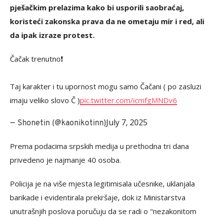
pješačkim prelazima kako bi usporili saobraćaj,
koristeći zakonska prava da ne ometaju mir i red, ali
da ipak izraze protest.
Čačak trenutno❗️
Taj karakter i tu upornost mogu samo Čačani ( po zasluzi
imaju veliko slovo Č )
pic.twitter.com/icmfgMNDv6
July 7, 2025
— Shonetin (@kaonikotinn)
Prema podacima srpskih medija u prethodna tri dana
privedeno je najmanje 40 osoba.
Policija je na više mjesta legitimisala učesnike, uklanjala
barikade i evidentirala prekršaje, dok iz Ministarstva
unutrašnjih poslova poručuju da se radi o "nezakonitom