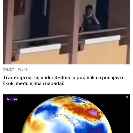
Pre 1 h
SVIJET
|
Tragedija na Tajlandu: Sedmoro poginulih u pucnjavi u
školi, među njima i napadač
0
6 slika