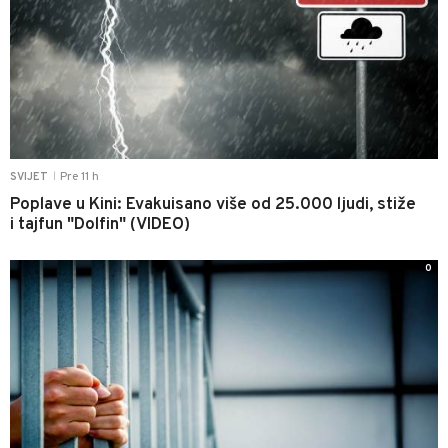
Pre 11 h
SVIJET
|
Poplave u Kini: Evakuisano više od 25.000 ljudi, stiže
i tajfun "Dolfin" (VIDEO)
0