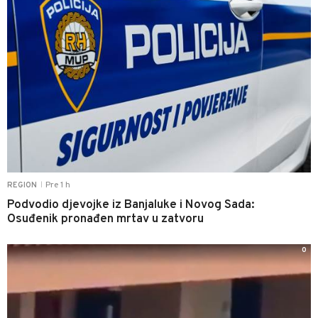
Pre 1 h
REGION
|
Podvodio djevojke iz Banjaluke i Novog Sada:
Osuđenik pronađen mrtav u zatvoru
0