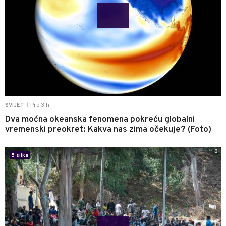
Pre 3 h
SVIJET
|
Dva moćna okeanska fenomena pokreću globalni
vremenski preokret: Kakva nas zima očekuje? (Foto)
0
5 slika