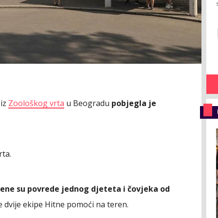
 iz
Zoološkog vrta
u Beogradu
pobjegla je
rta.
jene su povrede jednog djeteta i čovjeka od
 dvije ekipe Hitne pomoći na teren.