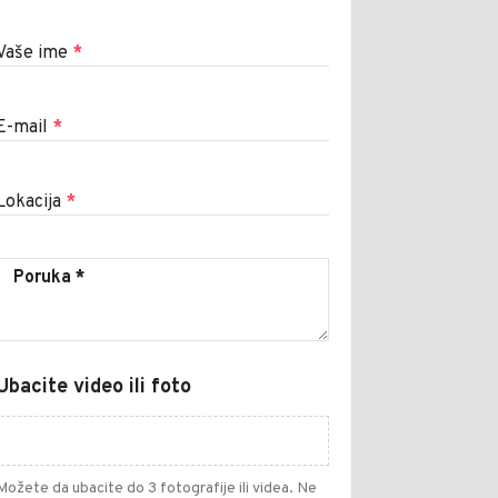
Vaše ime
*
E-mail
*
Lokacija
*
Ubacite video ili foto
Možete da ubacite do 3 fotografije ili videa. Ne