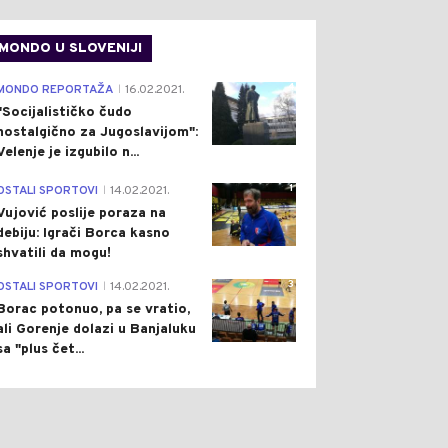
MONDO U SLOVENIJI
4
MONDO REPORTAŽA
16.02.2021.
|
"Socijalističko čudo
nostalgično za Jugoslavijom":
Velenje je izgubilo n...
1
OSTALI SPORTOVI
14.02.2021.
|
Vujović poslije poraza na
debiju: Igrači Borca kasno
shvatili da mogu!
3
OSTALI SPORTOVI
14.02.2021.
|
Borac potonuo, pa se vratio,
ali Gorenje dolazi u Banjaluku
0
0
sa "plus čet...