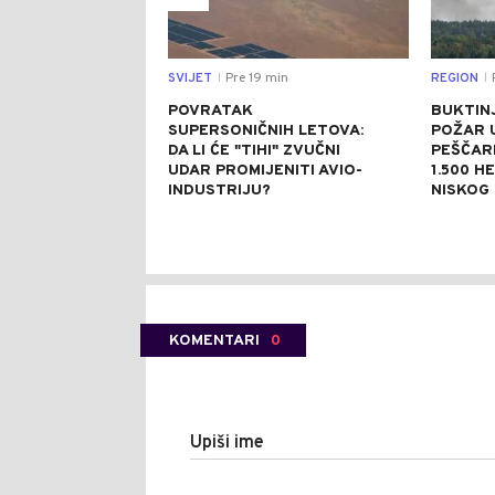
SVIJET
Pre 19 min
REGION
|
|
POVRATAK
BUKTINJ
SUPERSONIČNIH LETOVA:
POŽAR 
DA LI ĆE "TIHI" ZVUČNI
PEŠČAR
UDAR PROMIJENITI AVIO-
1.500 H
INDUSTRIJU?
NISKOG
KOMENTARI
0
Upiši ime