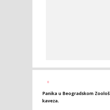
0
Panika u Beogradskom Zoološk
kaveza.