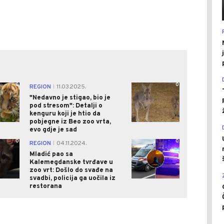
0
0
REGION
11.03.2025.
|
"Nedavno je stigao, bio je
pod stresom": Detalji o
kenguru koji je htio da
pobjegne iz Beo zoo vrta,
evo gdje je sad
0
0
REGION
04.11.2024.
|
Mladić pao sa
Kalemegdanske tvrđave u
zoo vrt: Došlo do svađe na
svadbi, policija ga uočila iz
restorana