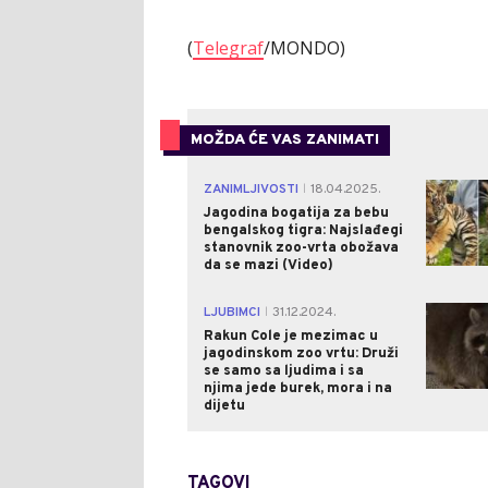
(
Telegraf
/MONDO)
MOŽDA ĆE VAS ZANIMATI
ZANIMLJIVOSTI
18.04.2025.
|
Jagodina bogatija za bebu
bengalskog tigra: Najslađegi
stanovnik zoo-vrta obožava
da se mazi (Video)
LJUBIMCI
31.12.2024.
|
Rakun Cole je mezimac u
jagodinskom zoo vrtu: Druži
se samo sa ljudima i sa
njima jede burek, mora i na
dijetu
TAGOVI