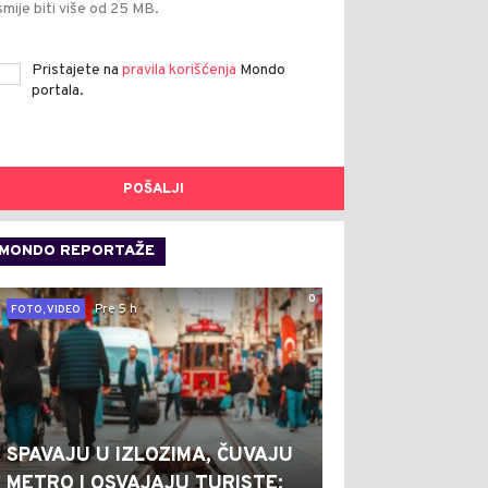
smije biti više od 25 MB.
Pristajete na
pravila korišćenja
Mondo
portala.
POŠALJI
MONDO REPORTAŽE
0
Pre 5 h
FOTO, VIDEO
SPAVAJU U IZLOZIMA, ČUVAJU
METRO I OSVAJAJU TURISTE: