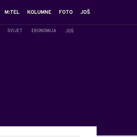
M:TEL
KOLUMNE
FOTO
JOŠ
SVIJET
EKONOMIJA
JOŠ