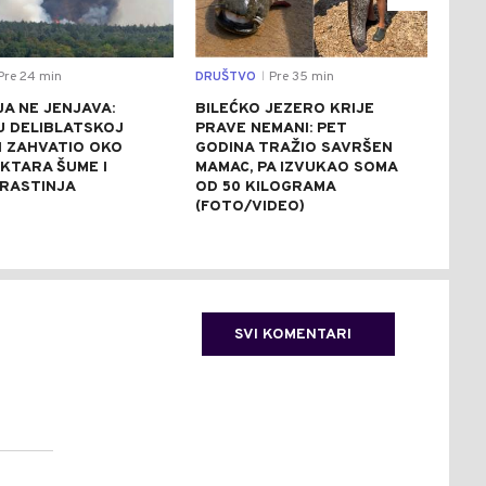
Pre 24 min
DRUŠTVO
Pre 35 min
CRNA
|
A NE JENJAVA:
BILEĆKO JEZERO KRIJE
TRA
U DELIBLATSKOJ
PRAVE NEMANI: PET
POP
I ZAHVATIO OKO
GODINA TRAŽIO SAVRŠEN
UTO
EKTARA ŠUME I
MAMAC, PA IZVUKAO SOMA
MLA
 RASTINJA
OD 50 KILOGRAMA
(FOTO/VIDEO)
SVI KOMENTARI