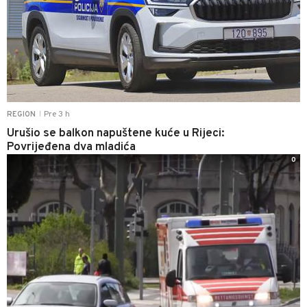
Pre 3 h
REGION
|
Urušio se balkon napuštene kuće u Rijeci:
Povrijeđena dva mladića
0