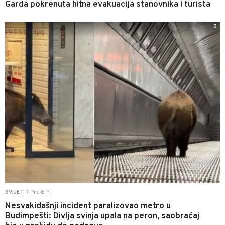
Garda pokrenuta hitna evakuacija stanovnika i turista
0
Pre 6 h
SVIJET
|
Nesvakidašnji incident paralizovao metro u
Budimpešti: Divlja svinja upala na peron, saobraćaj