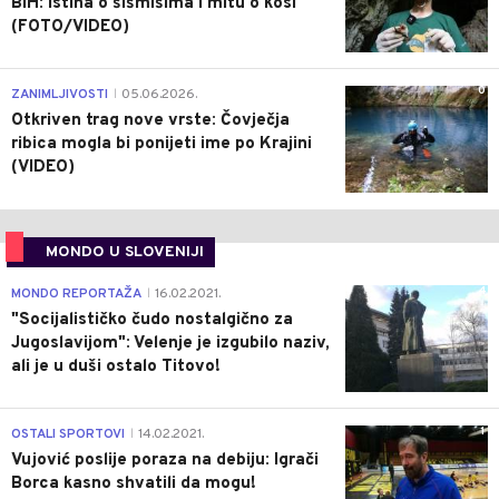
BiH: Istina o šišmišima i mitu o kosi
(FOTO/VIDEO)
0
ZANIMLJIVOSTI
05.06.2026.
|
Otkriven trag nove vrste: Čovječja
ribica mogla bi ponijeti ime po Krajini
(VIDEO)
MONDO U SLOVENIJI
4
MONDO REPORTAŽA
16.02.2021.
|
"Socijalističko čudo nostalgično za
Jugoslavijom": Velenje je izgubilo naziv,
ali je u duši ostalo Titovo!
1
OSTALI SPORTOVI
14.02.2021.
|
Vujović poslije poraza na debiju: Igrači
Borca kasno shvatili da mogu!