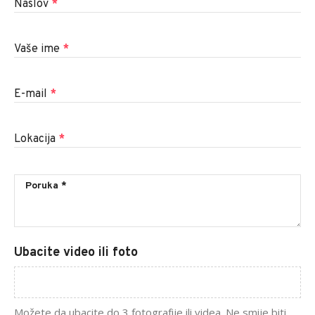
Naslov
*
Vaše ime
*
E-mail
*
Lokacija
*
Ubacite video ili foto
Možete da ubacite do 3 fotografije ili videa. Ne smije biti