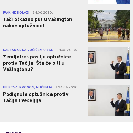
0
IPAK NE DOLAZI
24.06.2020.
|
Tači otkazao put u Vašington
nakon optužnice!
0
SASTANAK SA VUČIĆEM U SAD
24.06.2020.
|
Zemljotres poslije optužnice
protiv Tačija! Šta će biti u
Vašingtonu?
0
UBISTVA, PROGON, MUČENJA...
24.06.2020.
|
Podignuta optužnica protiv
Tačija i Veseljija!