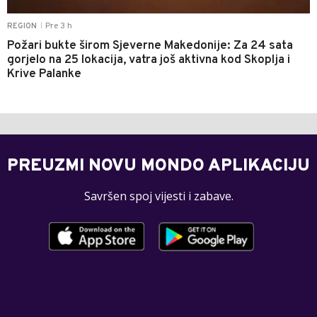
Pre 3 h
REGION
|
Požari bukte širom Sjeverne Makedonije: Za 24 sata
gorjelo na 25 lokacija, vatra još aktivna kod Skoplja i
Krive Palanke
PREUZMI NOVU MONDO APLIKACIJU
Savršen spoj vijesti i zabave.