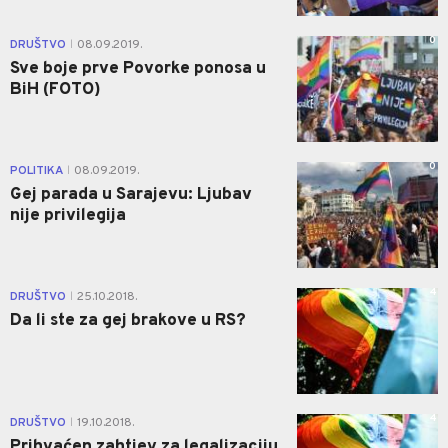
0
DRUŠTVO
08.09.2019.
|
Sve boje prve Povorke ponosa u
BiH (FOTO)
0
POLITIKA
08.09.2019.
|
Gej parada u Sarajevu: Ljubav
nije privilegija
4
DRUŠTVO
25.10.2018.
|
Da li ste za gej brakove u RS?
4
DRUŠTVO
19.10.2018.
|
Prihvaćen zahtjev za legalizaciju