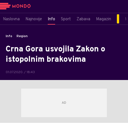
Naslovna
Najnovije
Info
Sport
Zabava
Magazin
M
Info
Region
Crna Gora usvojila Zakon o
istopolnim brakovima
01.07.2020. / 18:43