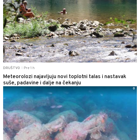
Pre 1 h
DRUŠTVO
|
Meteorolozi najavljuju novi toplotni talas i nastavak
suše, padavine i dalje na čekanju
0