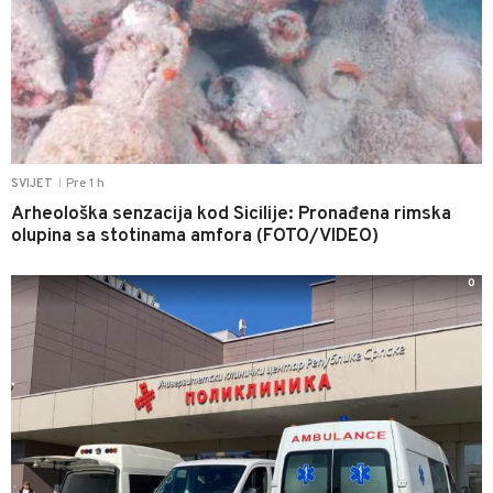
Pre 1 h
SVIJET
|
Arheološka senzacija kod Sicilije: Pronađena rimska
olupina sa stotinama amfora (FOTO/VIDEO)
0