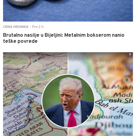
Pre 2 h
CRNA HRONIKA
|
Brutalno nasilje u Bijeljini: Metalnim bokserom nanio
teške povrede
0