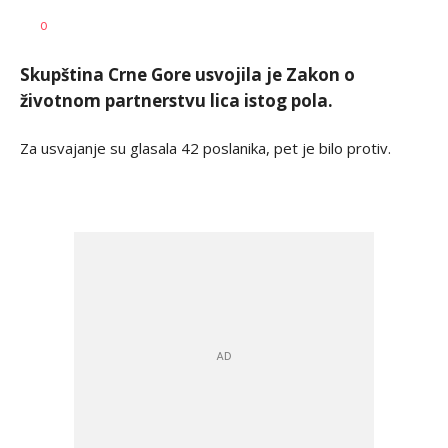
SRNA
AUTOR
0
1
Skupština Crne Gore usvojila je Zakon o
životnom partnerstvu lica istog pola.
Za usvajanje su glasala 42 poslanika, pet je bilo protiv.