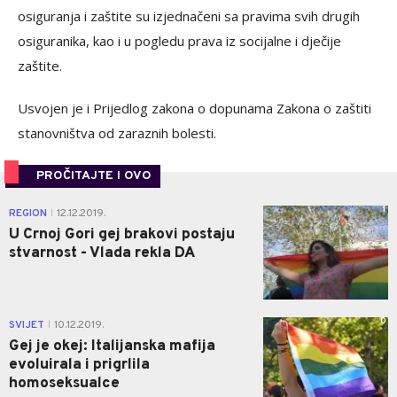
osiguranja i zaštite su izjednačeni sa pravima svih drugih
osiguranika, kao i u pogledu prava iz socijalne i dječije
zaštite.
Usvojen je i Prijedlog zakona o dopunama Zakona o zaštiti
stanovništva od zaraznih bolesti.
PROČITAJTE I OVO
1
REGION
12.12.2019.
|
U Crnoj Gori gej brakovi postaju
stvarnost - Vlada rekla DA
0
SVIJET
10.12.2019.
|
Gej je okej: Italijanska mafija
evoluirala i prigrlila
homoseksualce