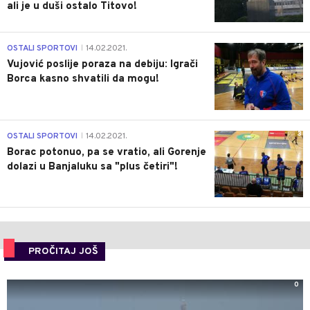
ali je u duši ostalo Titovo!
1
OSTALI SPORTOVI
14.02.2021.
|
Vujović poslije poraza na debiju: Igrači
Borca kasno shvatili da mogu!
3
OSTALI SPORTOVI
14.02.2021.
|
Borac potonuo, pa se vratio, ali Gorenje
dolazi u Banjaluku sa "plus četiri"!
PROČITAJ JOŠ
0