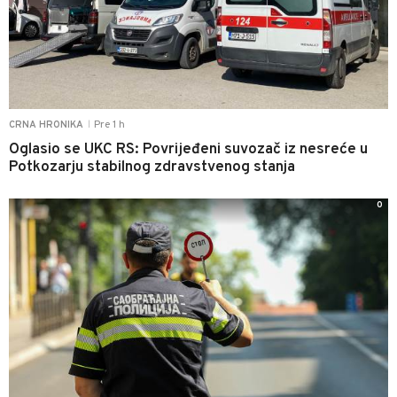
Pre 1 h
CRNA HRONIKA
|
Oglasio se UKC RS: Povrijeđeni suvozač iz nesreće u
Potkozarju stabilnog zdravstvenog stanja
0