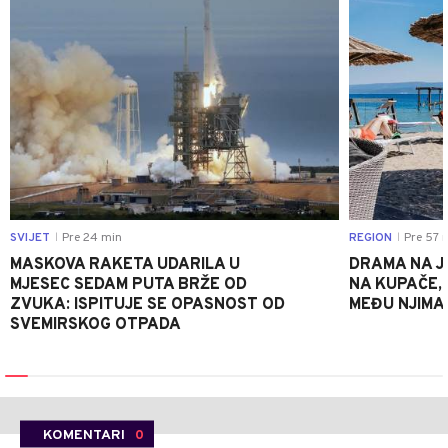
SVIJET
Pre 24 min
REGION
Pre 57 
|
|
MASKOVA RAKETA UDARILA U
DRAMA NA J
MJESEC SEDAM PUTA BRŽE OD
NA KUPAČE, 
ZVUKA: ISPITUJE SE OPASNOST OD
MEĐU NJIMA 
SVEMIRSKOG OTPADA
KOMENTARI
0