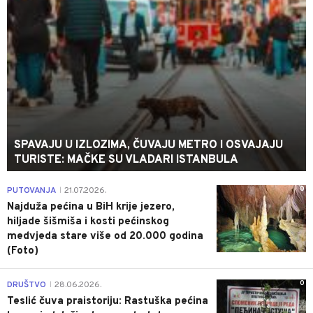
SPAVAJU U IZLOZIMA, ČUVAJU METRO I OSVAJAJU
TURISTE: MAČKE SU VLADARI ISTANBULA
0
PUTOVANJA
21.07.2026.
|
Najduža pećina u BiH krije jezero,
hiljade šišmiša i kosti pećinskog
medvjeda stare više od 20.000 godina
(Foto)
0
DRUŠTVO
28.06.2026.
|
Teslić čuva praistoriju: Rastuška pećina