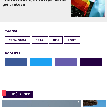
gej brakova
TAGOVI
CRNA GORA
BRAK
GEJ
LGBT
PODIJELI
JOŠ IZ INFO
0