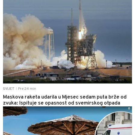
Pre 24 min
SVIJET
|
Maskova raketa udarila u Mjesec sedam puta brže od
zvuka: Ispituje se opasnost od svemirskog otpada
0