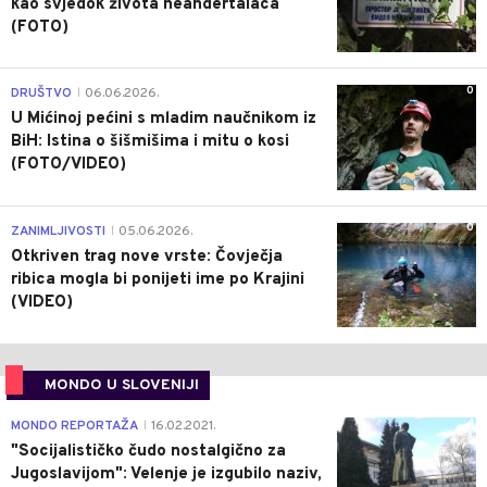
kao svjedok života neandertalaca
(FOTO)
0
DRUŠTVO
06.06.2026.
|
U Mićinoj pećini s mladim naučnikom iz
BiH: Istina o šišmišima i mitu o kosi
(FOTO/VIDEO)
0
ZANIMLJIVOSTI
05.06.2026.
|
Otkriven trag nove vrste: Čovječja
ribica mogla bi ponijeti ime po Krajini
(VIDEO)
MONDO U SLOVENIJI
4
MONDO REPORTAŽA
16.02.2021.
|
"Socijalističko čudo nostalgično za
Jugoslavijom": Velenje je izgubilo naziv,