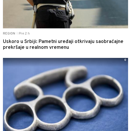
Pre 2 h
REGION
|
Uskoro u Srbiji: Pametni uređaji otkrivaju saobraćajne
prekršaje u realnom vremenu
0