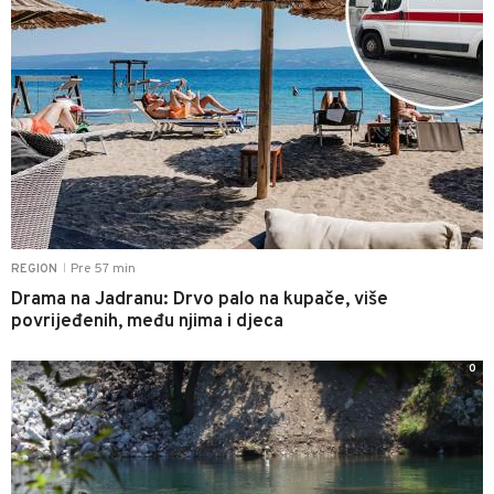
Pre 57 min
REGION
|
Drama na Jadranu: Drvo palo na kupače, više
povrijeđenih, među njima i djeca
0