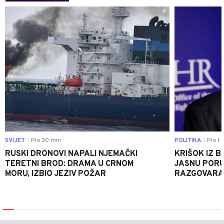
0
SVIJET
Pre 30 min
POLITIKA
Pre 1 
|
|
RUSKI DRONOVI NAPALI NJEMAČKI
KRIŠOK IZ 
TERETNI BROD: DRAMA U CRNOM
JASNU PORU
MORU, IZBIO JEZIV POŽAR
RAZGOVARA 