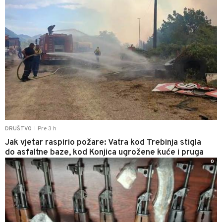
Pre 3 h
DRUŠTVO
|
Jak vjetar raspirio požare: Vatra kod Trebinja stigla
do asfaltne baze, kod Konjica ugrožene kuće i pruga
0