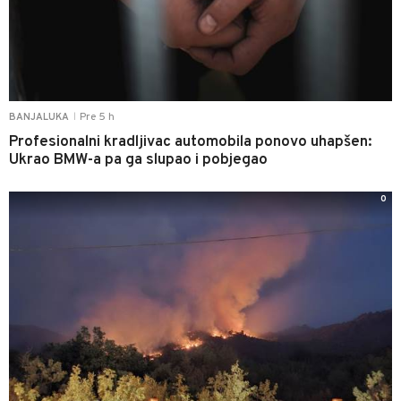
Pre 5 h
BANJALUKA
|
Profesionalni kradljivac automobila ponovo uhapšen:
Ukrao BMW-a pa ga slupao i pobjegao
0