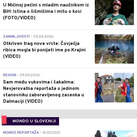
U Mićinoj pećini s mladim naučnikom iz
BiH: Istina o šišmišima i mitu o kosi
(FOTO/VIDEO)
0
ZANIMLJIVOSTI
05.06.2026.
|
Otkriven trag nove vrste: Čovječja
ribica mogla bi ponijeti ime po Krajini
(VIDEO)
0
REGION
29.05.2026.
|
Sam među vukovima i šakalima:
Nevjerovatna reportaža o jedinom
stanovniku zaboravljenog zaseoka u
Dalmaciji (VIDEO)
MONDO U SLOVENIJI
4
MONDO REPORTAŽA
16.02.2021.
|