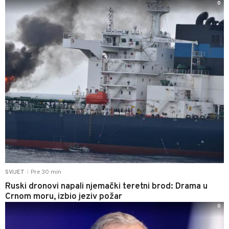
0
Pre 30 min
SVIJET
|
Ruski dronovi napali njemački teretni brod: Drama u
Crnom moru, izbio jeziv požar
0