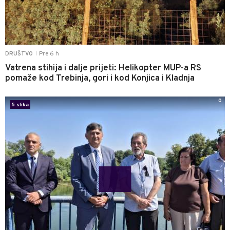
Pre 6 h
DRUŠTVO
|
Vatrena stihija i dalje prijeti: Helikopter MUP-a RS
pomaže kod Trebinja, gori i kod Konjica i Kladnja
0
5 slika