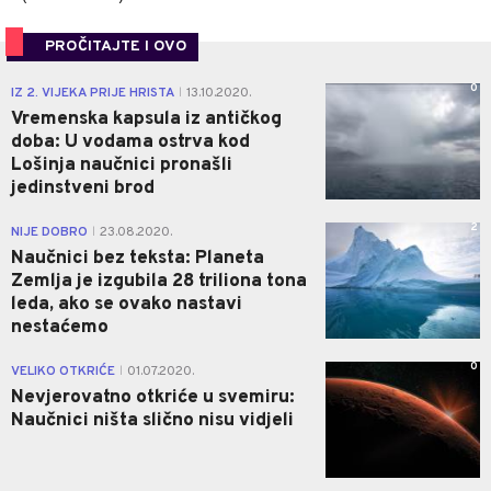
PROČITAJTE I OVO
0
IZ 2. VIJEKA PRIJE HRISTA
13.10.2020.
|
Vremenska kapsula iz antičkog
doba: U vodama ostrva kod
Lošinja naučnici pronašli
jedinstveni brod
2
NIJE DOBRO
23.08.2020.
|
Naučnici bez teksta: Planeta
Zemlja je izgubila 28 triliona tona
leda, ako se ovako nastavi
nestaćemo
0
VELIKO OTKRIĆE
01.07.2020.
|
Nevjerovatno otkriće u svemiru:
Naučnici ništa slično nisu vidjeli