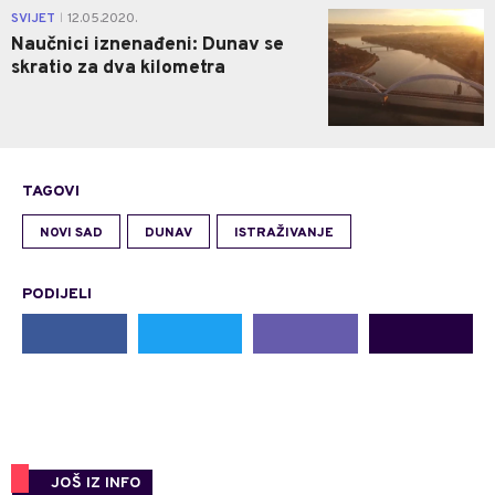
1
SVIJET
12.05.2020.
|
Naučnici iznenađeni: Dunav se
skratio za dva kilometra
TAGOVI
NOVI SAD
DUNAV
ISTRAŽIVANJE
PODIJELI
JOŠ IZ INFO