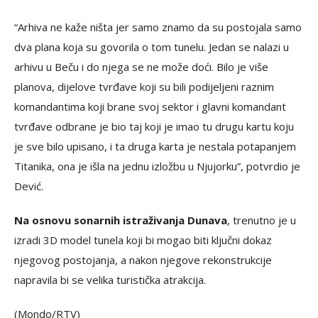
“Arhiva ne kaže ništa jer samo znamo da su postojala samo
dva plana koja su govorila o tom tunelu. Jedan se nalazi u
arhivu u Beču i do njega se ne može doći. Bilo je više
planova, dijelove tvrđave koji su bili podijeljeni raznim
komandantima koji brane svoj sektor i glavni komandant
tvrđave odbrane je bio taj koji je imao tu drugu kartu koju
je sve bilo upisano, i ta druga karta je nestala potapanjem
Titanika, ona je išla na jednu izložbu u Njujorku”, potvrdio je
Dević.
Na osnovu sonarnih istraživanja Dunava
, trenutno je u
izradi 3D model tunela koji bi mogao biti ključni dokaz
njegovog postojanja, a nakon njegove rekonstrukcije
napravila bi se velika turistička atrakcija.
(Mondo/RTV)