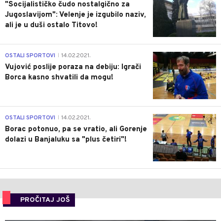
"Socijalističko čudo nostalgično za
Jugoslavijom": Velenje je izgubilo naziv,
ali je u duši ostalo Titovo!
1
OSTALI SPORTOVI
14.02.2021.
|
Vujović poslije poraza na debiju: Igrači
Borca kasno shvatili da mogu!
3
OSTALI SPORTOVI
14.02.2021.
|
Borac potonuo, pa se vratio, ali Gorenje
dolazi u Banjaluku sa "plus četiri"!
PROČITAJ JOŠ