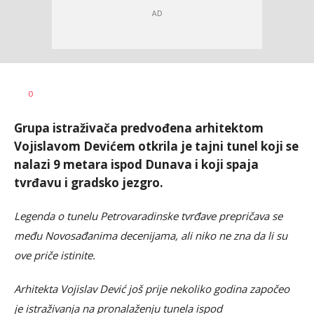
Dragana
AUTOR
0
Božić
Grupa istraživača predvođena arhitektom
Vojislavom Devićem otkrila je tajni tunel koji se
nalazi 9 metara ispod Dunava i koji spaja
tvrđavu i gradsko jezgro.
Legenda o tunelu Petrovaradinske tvrđave prepričava se
među Novosađanima decenijama, ali niko ne zna da li su
ove priče istinite.
Arhitekta Vojislav Dević još prije nekoliko godina započeo
je istraživanja na pronalaženju tunela ispod