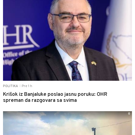
Pre 1 h
POLITIKA
|
Krišok iz Banjaluke poslao jasnu poruku: OHR
spreman da razgovara sa svima
0