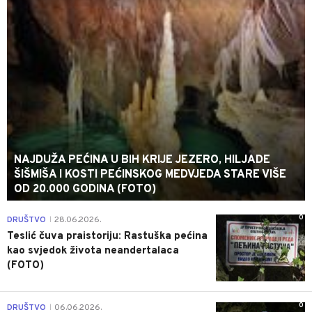
NAJDUŽA PEĆINA U BIH KRIJE JEZERO, HILJADE
ŠIŠMIŠA I KOSTI PEĆINSKOG MEDVJEDA STARE VIŠE
OD 20.000 GODINA (FOTO)
0
DRUŠTVO
28.06.2026.
|
Teslić čuva praistoriju: Rastuška pećina
kao svjedok života neandertalaca
(FOTO)
0
DRUŠTVO
06.06.2026.
|