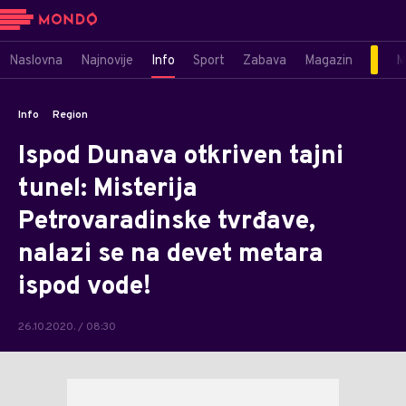
Naslovna
Najnovije
Info
Sport
Zabava
Magazin
M
Info
Region
Ispod Dunava otkriven tajni
tunel: Misterija
Petrovaradinske tvrđave,
nalazi se na devet metara
ispod vode!
26.10.2020. / 08:30