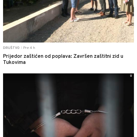
Pre 4 h
DRUŠTVO
|
Prijedor zaštićen od poplava: Završen zaštitni zid u
Tukovima
0