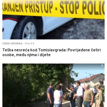
Pre 3 h
CRNA HRONIKA
|
Teška nesreća kod Tomislavgrada: Povrijeđene četiri
osobe, među njima i dijete
0