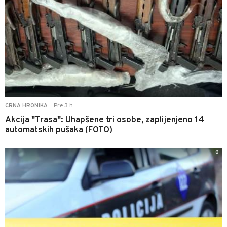
Pre 3 h
CRNA HRONIKA
|
Akcija "Trasa": Uhapšene tri osobe, zaplijenjeno 14
automatskih pušaka (FOTO)
0