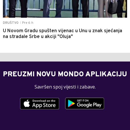
Pre 6 h
DRUŠTVO
|
U Novom Gradu spušten vijenac u Unu u znak sjećanja
na stradale Srbe u akciji "Oluja"
PREUZMI NOVU MONDO APLIKACIJU
Savršen spoj vijesti i zabave.