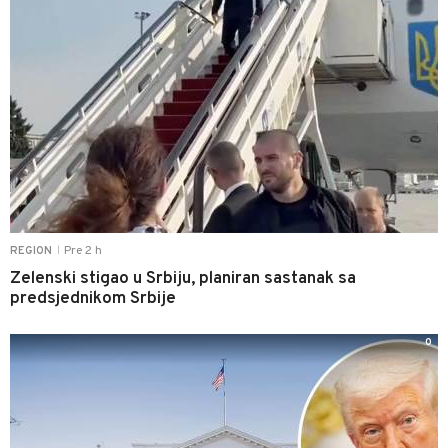
Pre 2 h
REGION
|
Zelenski stigao u Srbiju, planiran sastanak sa
predsjednikom Srbije
0