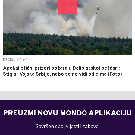
Pre 3 h
REGION
|
Apokaliptični prizori požara u Deliblatskoj peščari:
Stigla i Vojska Srbije, nebo se ne vidi od dima (Foto)
PREUZMI NOVU MONDO APLIKACIJU
Savršen spoj vijesti i zabave.