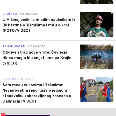
0
DRUŠTVO
06.06.2026.
|
U Mićinoj pećini s mladim naučnikom iz
BiH: Istina o šišmišima i mitu o kosi
(FOTO/VIDEO)
0
ZANIMLJIVOSTI
05.06.2026.
|
Otkriven trag nove vrste: Čovječja
ribica mogla bi ponijeti ime po Krajini
(VIDEO)
0
REGION
29.05.2026.
|
Sam među vukovima i šakalima:
Nevjerovatna reportaža o jedinom
stanovniku zaboravljenog zaseoka u
Dalmaciji (VIDEO)