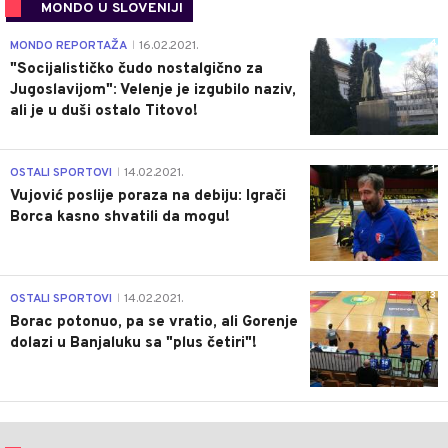
MONDO U SLOVENIJI
4
MONDO REPORTAŽA
16.02.2021.
|
"Socijalističko čudo nostalgično za
Jugoslavijom": Velenje je izgubilo naziv,
ali je u duši ostalo Titovo!
1
OSTALI SPORTOVI
14.02.2021.
|
Vujović poslije poraza na debiju: Igrači
Borca kasno shvatili da mogu!
3
OSTALI SPORTOVI
14.02.2021.
|
Borac potonuo, pa se vratio, ali Gorenje
dolazi u Banjaluku sa "plus četiri"!