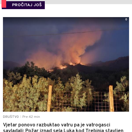
PROČITAJ JOŠ
0
Pre 42 min
DRUŠTVO
|
Vjetar ponovo razbuktao vatru pa je vatrogasci
savladali: Požar iznad sela Luka kod Trebinja stavljen