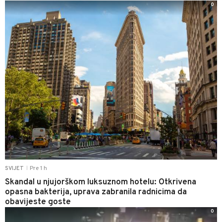
0
Pre 1 h
SVIJET
|
Skandal u njujorškom luksuznom hotelu: Otkrivena
opasna bakterija, uprava zabranila radnicima da
obavijeste goste
0