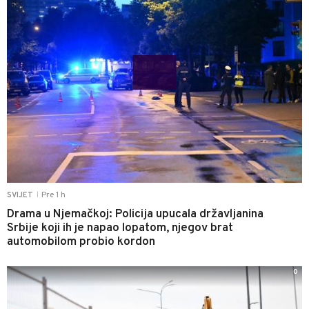
Pre 1 h
SVIJET
|
Drama u Njemačkoj: Policija upucala državljanina
Srbije koji ih je napao lopatom, njegov brat
automobilom probio kordon
0