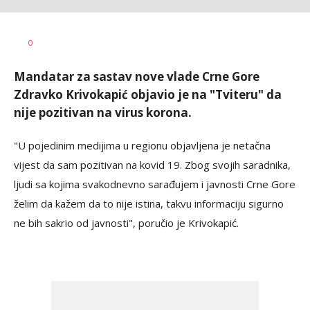
Vesna
AUTOR
0
Kerkez
Mandatar za sastav nove vlade Crne Gore
Zdravko Krivokapić objavio je na "Tviteru" da
nije pozitivan na virus korona.
"U pojedinim medijima u regionu objavljena je netačna
vijest da sam pozitivan na kovid 19. Zbog svojih saradnika,
ljudi sa kojima svakodnevno sarađujem i javnosti Crne Gore
želim da kažem da to nije istina, takvu informaciju sigurno
ne bih sakrio od javnosti", poručio je Krivokapić.