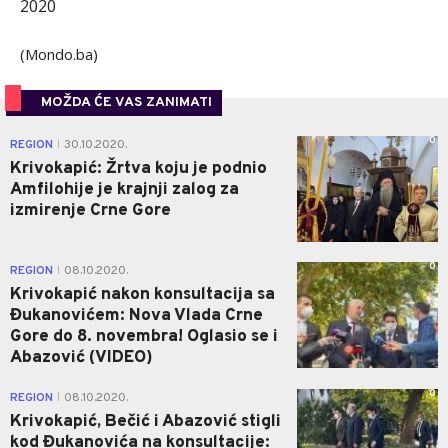
2020
(Mondo.ba)
MOŽDA ĆE VAS ZANIMATI
0
REGION
30.10.2020.
|
Krivokapić: Žrtva koju je podnio
Amfilohije je krajnji zalog za
izmirenje Crne Gore
0
REGION
08.10.2020.
|
Krivokapić nakon konsultacija sa
Đukanovićem: Nova Vlada Crne
Gore do 8. novembra! Oglasio se i
Abazović (VIDEO)
0
REGION
08.10.2020.
|
Krivokapić, Bečić i Abazović stigli
kod Đukanovića na konsultacije: