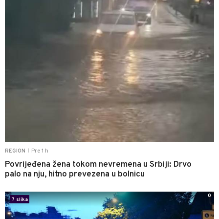
Pre 1 h
REGION
|
Povrijeđena žena tokom nevremena u Srbiji: Drvo
palo na nju, hitno prevezena u bolnicu
0
7 slika