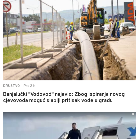
Pre 2 h
DRUŠTVO
|
Banjalučki "Vodovod" najavio: Zbog ispiranja novog
cjevovoda moguć slabiji pritisak vode u gradu
0