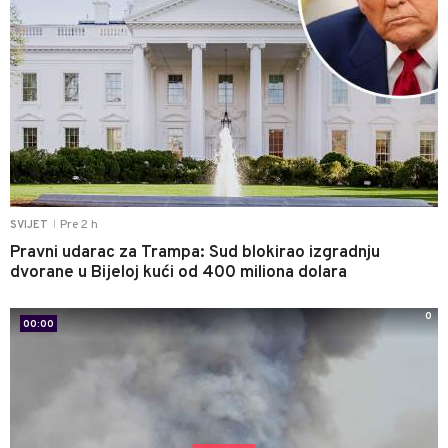
Pre 2 h
SVIJET
|
Pravni udarac za Trampa: Sud blokirao izgradnju
dvorane u Bijeloj kući od 400 miliona dolara
0
00:00