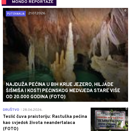
MONDO REPORTAŽE
0
21.07.2026.
PUTOVANJA
NAJDUŽA PEĆINA U BIH KRIJE JEZERO, HILJADE
ŠIŠMIŠA I KOSTI PEĆINSKOG MEDVJEDA STARE VIŠE
OD 20.000 GODINA (FOTO)
0
DRUŠTVO
28.06.2026.
|
Teslić čuva praistoriju: Rastuška pećina
kao svjedok života neandertalaca
(FOTO)