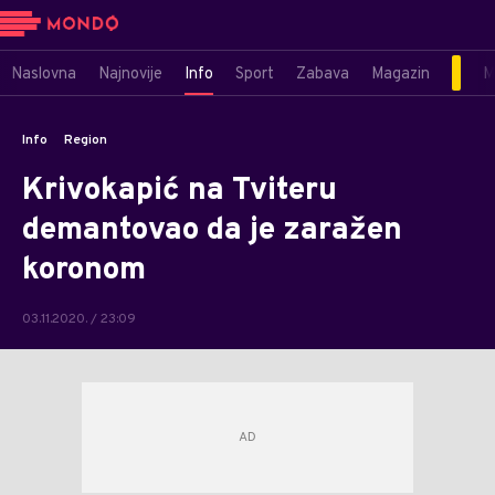
Naslovna
Najnovije
Info
Sport
Zabava
Magazin
M
Info
Region
Krivokapić na Tviteru
demantovao da je zaražen
koronom
03.11.2020. / 23:09