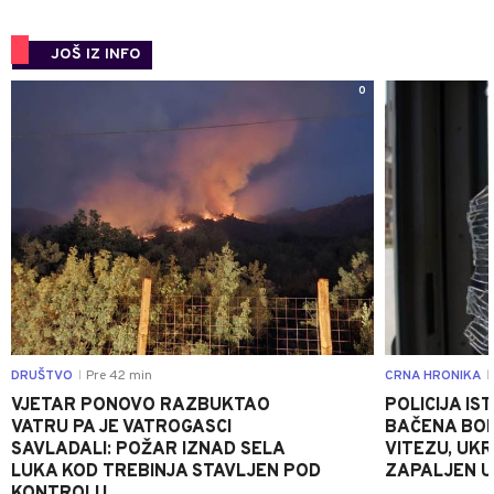
JOŠ IZ INFO
0
DRUŠTVO
Pre 42 min
CRNA HRONIKA
|
|
VJETAR PONOVO RAZBUKTAO
POLICIJA I
VATRU PA JE VATROGASCI
BAČENA BOM
SAVLADALI: POŽAR IZNAD SELA
VITEZU, UKR
LUKA KOD TREBINJA STAVLJEN POD
ZAPALJEN U
KONTROLU