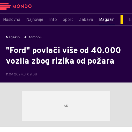
Naslovna
Najnovije
Info
Sport
Zabava
Magazin
M
Magazin
Automobili
"Ford" povlači više od 40.000
vozila zbog rizika od požara
11.04.2024. / 09:08