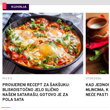
KUHINJA
0
Pre 9 h
07.08.2026.
PROVJERENI RECEPT ZA ŠAKŠUKU:
KAD JEDNOM
BLISKOISTOČNO JELO SLIČNO
MLINCIMA, K
NAŠEM SATARAŠU, GOTOVO JE ZA
NEĆE PASTI
POLA SATA