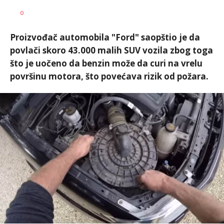
Ivana
AUTOR
0
Vlajković
Proizvođač automobila "Ford" saopštio je da
povlači skoro 43.000 malih SUV vozila zbog toga
što je uočeno da benzin može da curi na vrelu
površinu motora, što povećava rizik od požara.