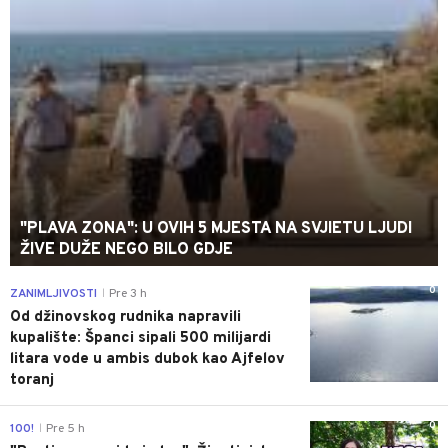
"PLAVA ZONA": U OVIH 5 MJESTA NA SVJIETU LJUDI
ŽIVE DUŽE NEGO BILO GDJE
0
ZANIMLJIVOSTI
Pre 3 h
|
Od džinovskog rudnika napravili
kupalište: Španci sipali 500 milijardi
litara vode u ambis dubok kao Ajfelov
toranj
0
100!
Pre 5 h
|