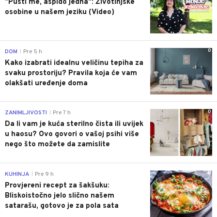
"Pusti me, aspido jedna": Životinjske
osobine u našem jeziku (Video)
0
DOM
Pre 5 h
|
Kako izabrati idealnu veličinu tepiha za
svaku prostoriju? Pravila koja će vam
olakšati uređenje doma
0
ZANIMLJIVOSTI
Pre 7 h
|
Da li vam je kuća sterilno čista ili uvijek
u haosu? Ovo govori o vašoj psihi više
nego što možete da zamislite
0
KUHINJA
Pre 9 h
|
Provjereni recept za šakšuku:
Bliskoistočno jelo slično našem
satarašu, gotovo je za pola sata