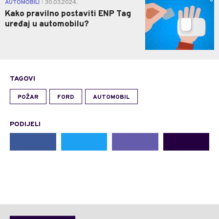
0
AUTOMOBILI
30.03.2024.
|
Kako pravilno postaviti ENP Tag
uređaj u automobilu?
TAGOVI
POŽAR
FORD
AUTOMOBIL
PODIJELI