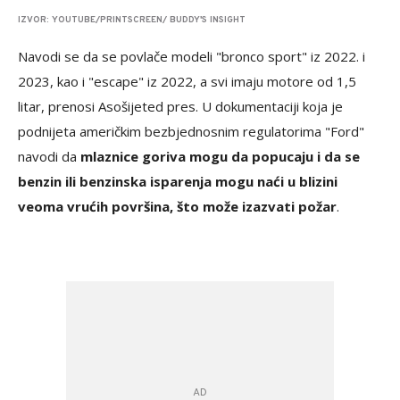
IZVOR: YOUTUBE/PRINTSCREEN/ BUDDY'S INSIGHT
Navodi se da se povlače modeli "bronco sport" iz 2022. i
2023, kao i "escape" iz 2022, a svi imaju motore od 1,5
litar, prenosi Asošijeted pres. U dokumentaciji koja je
podnijeta američkim bezbjednosnim regulatorima "Ford"
navodi da
mlaznice goriva mogu da popucaju i da se
benzin ili benzinska isparenja mogu naći u blizini
veoma vrućih površina, što može izazvati požar
.