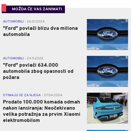
MOŽDA ĆE VAS ZANIMATI
0
AUTOMOBILI
26.01.2024.
|
"Ford" povlači blizu dva miliona
automobila
0
AUTOMOBILI
24.11.2022.
|
"Ford" povlači 634.000
automobila zbog opasnosti od
požara
0
OTIMAJU SE ZA NJEGA
07.04.2024.
|
Prodato 100.000 komada odmah
nakon lansiranja: Neočekivano
velika potražnja za prvim Xiaomi
elektromobilom