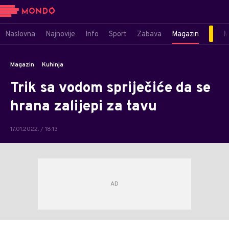
Naslovna
Najnovije
Info
Sport
Zabava
Magazin
M
Magazin
Kuhinja
Trik sa vodom spriječiće da se
hrana zalijepi za tavu
17.01.2022. / 18:13