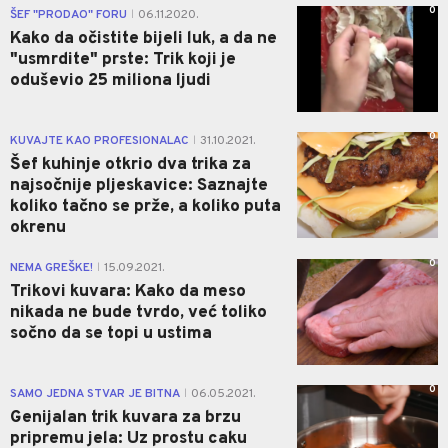
0
ŠEF "PRODAO" FORU
06.11.2020.
|
Kako da očistite bijeli luk, a da ne
"usmrdite" prste: Trik koji je
oduševio 25 miliona ljudi
0
KUVAJTE KAO PROFESIONALAC
31.10.2021.
|
Šef kuhinje otkrio dva trika za
najsočnije pljeskavice: Saznajte
koliko tačno se prže, a koliko puta
okrenu
0
NEMA GREŠKE!
15.09.2021.
|
Trikovi kuvara: Kako da meso
nikada ne bude tvrdo, već toliko
sočno da se topi u ustima
0
SAMO JEDNA STVAR JE BITNA
06.05.2021.
|
Genijalan trik kuvara za brzu
pripremu jela: Uz prostu caku