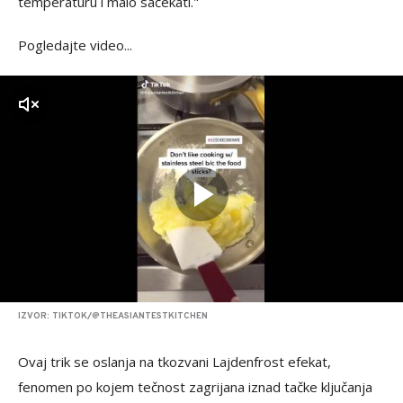
temperaturu i malo sačekati."
Pogledajte video...
zvuk
IZVOR: TIKTOK/@THEASIANTESTKITCHEN
Ovaj trik se oslanja na tkozvani Lajdenfrost efekat,
fenomen po kojem tečnost zagrijana iznad tačke ključanja