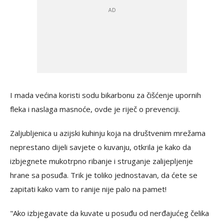
I mada većina koristi sodu bikarbonu za čišćenje upornih
fleka i naslaga masnoće, ovde je riječ o prevenciji.
Zaljubljenica u azijski kuhinju koja na društvenim mrežama
neprestano dijeli savjete o kuvanju, otkrila je kako da
izbjegnete mukotrpno ribanje i struganje zalijepljenje
hrane sa posuđa. Trik je toliko jednostavan, da ćete se
zapitati kako vam to ranije nije palo na pamet!
"Ako izbjegavate da kuvate u posuđu od nerđajućeg čelika