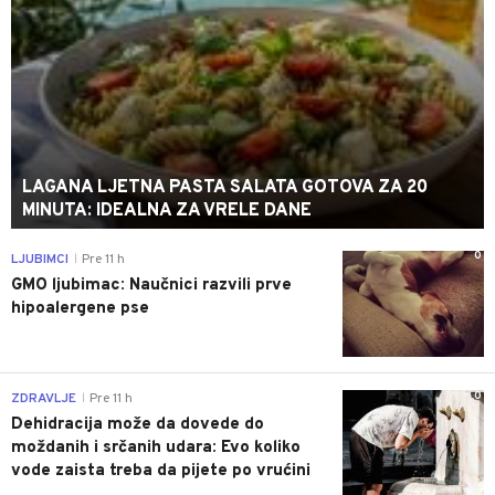
LAGANA LJETNA PASTA SALATA GOTOVA ZA 20
MINUTA: IDEALNA ZA VRELE DANE
0
LJUBIMCI
Pre 11 h
|
GMO ljubimac: Naučnici razvili prve
hipoalergene pse
0
ZDRAVLJE
Pre 11 h
|
Dehidracija može da dovede do
moždanih i srčanih udara: Evo koliko
vode zaista treba da pijete po vrućini