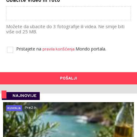
Ubacite video ili foto
Možete da ubacite do 3 fotografije ili videa. Ne smije biti
više od 25 MB.
Pristajete na
Mondo portala.
pravila korišćenja
POŠALJI
NAJNOVIJE
0
Pre 2 h
KUHINJA