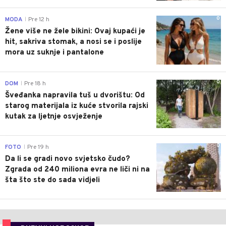
0
MODA
Pre 12 h
|
Žene više ne žele bikini: Ovaj kupaći je
hit, sakriva stomak, a nosi se i poslije
mora uz suknje i pantalone
0
DOM
Pre 18 h
|
Šveđanka napravila tuš u dvorištu: Od
starog materijala iz kuće stvorila rajski
kutak za ljetnje osvježenje
0
FOTO
Pre 19 h
|
Da li se gradi novo svjetsko čudo?
Zgrada od 240 miliona evra ne liči ni na
šta što ste do sada vidjeli