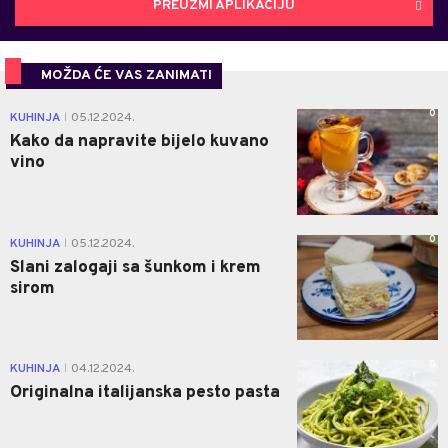
PREUZMI APLIKACIJU
MOŽDA ĆE VAS ZANIMATI
0
KUHINJA
05.12.2024.
|
Kako da napravite bijelo kuvano
vino
0
KUHINJA
05.12.2024.
|
Slani zalogaji sa šunkom i krem
sirom
0
KUHINJA
04.12.2024.
|
Originalna italijanska pesto pasta