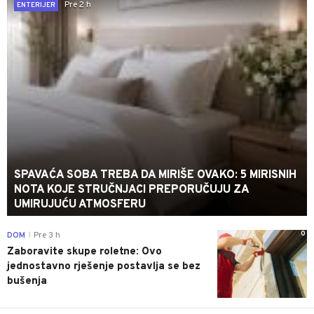
Pre 2 h
ENTERIJER
SPAVAĆA SOBA TREBA DA MIRIŠE OVAKO: 5 MIRISNIH
NOTA KOJE STRUČNJACI PREPORUČUJU ZA
UMIRUJUĆU ATMOSFERU
0
DOM
Pre 3 h
|
Zaboravite skupe roletne: Ovo
jednostavno rješenje postavlja se bez
bušenja