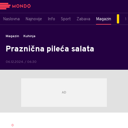
Naslovna
Najnovije
Info
Sport
Zabava
Magazin
M
Magazin
Kuhinja
Praznična pileća salata
06.12.2024. / 06:30
0