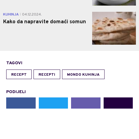
0
KUHINJA
04.12.2024.
|
Kako da napravite domaći somun
TAGOVI
RECEPT
RECEPTI
MONDO KUHINJA
PODIJELI