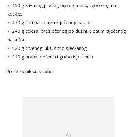
450 g kuvanog pilećeg bijelog mesa, isječenog na
kockice
470 g čeri paradajza isječenog na pola
240 g celera, presječenog po dužini, a zatim isječenog
na kriške
120 g crvenog luka, sitno sjeckanog
240 g oraha, pečenih i grubo isjeckanih
Preliv za pileću salatu: