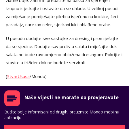
zlatne boje. Zatim ih prebacite na dasku za sječenje i
krupno isjeckajte i ostavite da se ohlade. U velikoj posudi
za miješanje pomiješajte piletinu isječenu na kockice, čeri
paradajz, narezan celer, sjeckani luk i ohlađene orahe.
U posudu dodajte sve sastojke za dresing i promiješajte
da se sjedine. Dodajte sav preliv u salatu i miješajte dok
salata ne bude ravnomjerno obložena dresingom. Pokrijte i
stavite u frižider dok ne budete servirali.
(
StvarUkusa
/Mondo)
Naše vijesti ne morate da provjeravate
Budite bolje informisani od drugih, preuzmite Mondo mobilnu
aplikaciju