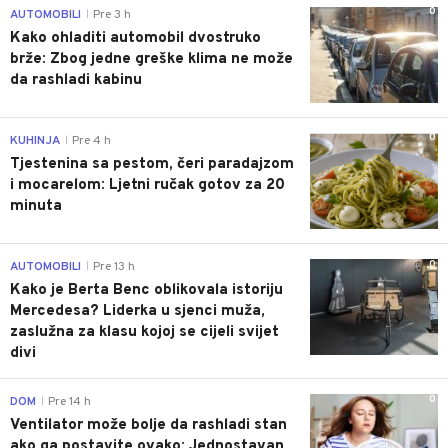
0
AUTOMOBILI
Pre 3 h
|
Kako ohladiti automobil dvostruko
brže: Zbog jedne greške klima ne može
da rashladi kabinu
0
KUHINJA
Pre 4 h
|
Tjestenina sa pestom, čeri paradajzom
i mocarelom: Ljetni ručak gotov za 20
minuta
0
AUTOMOBILI
Pre 13 h
|
Kako je Berta Benc oblikovala istoriju
Mercedesa? Liderka u sjenci muža,
zaslužna za klasu kojoj se cijeli svijet
divi
0
DOM
Pre 14 h
|
Ventilator može bolje da rashladi stan
ako ga postavite ovako: Jednostavan