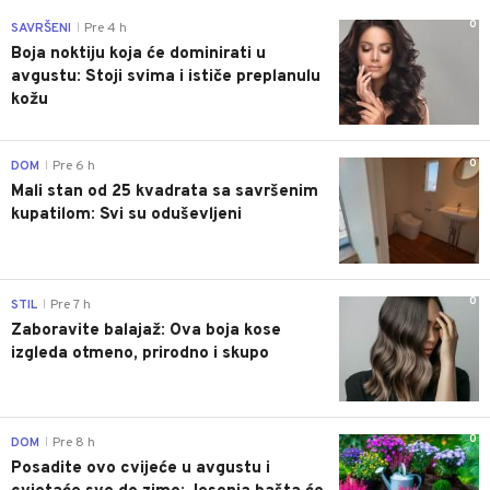
0
SAVRŠENI
Pre 4 h
|
Boja noktiju koja će dominirati u
avgustu: Stoji svima i ističe preplanulu
kožu
0
DOM
Pre 6 h
|
Mali stan od 25 kvadrata sa savršenim
kupatilom: Svi su oduševljeni
0
STIL
Pre 7 h
|
Zaboravite balajaž: Ova boja kose
izgleda otmeno, prirodno i skupo
0
DOM
Pre 8 h
|
Posadite ovo cvijeće u avgustu i