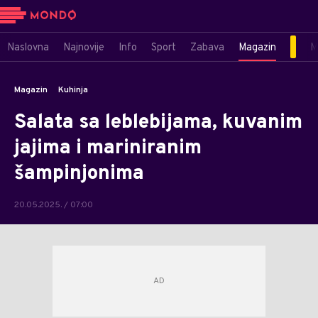
Naslovna
Najnovije
Info
Sport
Zabava
Magazin
M
Magazin
Kuhinja
Salata sa leblebijama, kuvanim
jajima i mariniranim
šampinjonima
20.05.2025. / 07:00