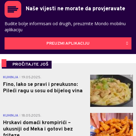
Naše vijesti ne morate da provjeravate
Budite bolje informisani od drugih, preuzmite Mondo mobilnu
aplikaciju
PREUZMI APLIKACIJU
PROČITAJTE JOŠ
0
KUHINJA
19.05.2025.
|
Fino, lako se pravi i preukusno:
Pileći ragu u sosu od bijelog vina
0
KUHINJA
18.05.2025.
|
Hrskavi domaći krompirići –
ukusniji od Meka i gotovi bez
friteze