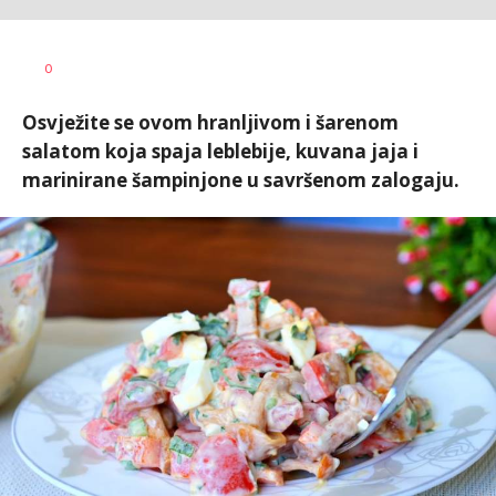
Vesna
AUTOR
0
Kerkez
Osvježite se ovom hranljivom i šarenom
salatom koja spaja leblebije, kuvana jaja i
marinirane šampinjone u savršenom zalogaju.