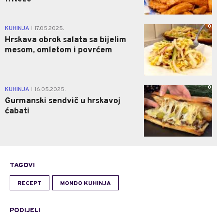
0
KUHINJA
17.05.2025.
|
Hrskava obrok salata sa bijelim
mesom, omletom i povrćem
0
KUHINJA
16.05.2025.
|
Gurmanski sendvič u hrskavoj
ćabati
TAGOVI
RECEPT
MONDO KUHINJA
PODIJELI