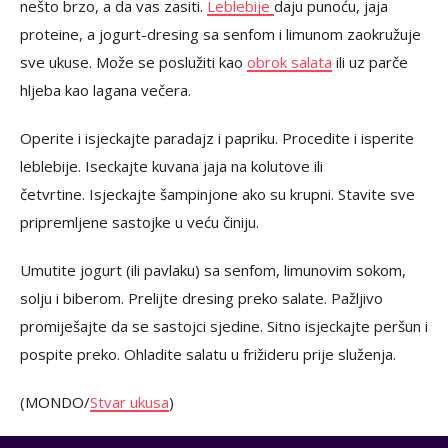
nešto brzo, a da vas zasiti.
Leblebije
daju punoću, jaja
proteine, a jogurt-dresing sa senfom i limunom zaokružuje
sve ukuse. Može se poslužiti kao
obrok salata
ili uz parče
hljeba kao lagana večera.
Operite i isjeckajte paradajz i papriku. Procedite i isperite
leblebije. Iseckajte kuvana jaja na kolutove ili
četvrtine. Isjeckajte šampinjone ako su krupni. Stavite sve
pripremljene sastojke u veću činiju.
Umutite jogurt (ili pavlaku) sa senfom, limunovim sokom,
solju i biberom. Prelijte dresing preko salate. Pažljivo
promiješajte da se sastojci sjedine. Sitno isjeckajte peršun i
pospite preko. Ohladite salatu u frižideru prije služenja.
(MONDO/
Stvar ukusa
)