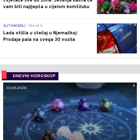
cvjetaće sve do zime: Jesenja bašta će
vam biti najljepša u cijelom komšiluku
0
AUTOMOBILI
Pre 10 h
|
Lada otišla u stečaj u Njemačkoj:
Prodaja pala na svega 30 vozila
DNEVNI HOROSKOP
0
03.06.2026.