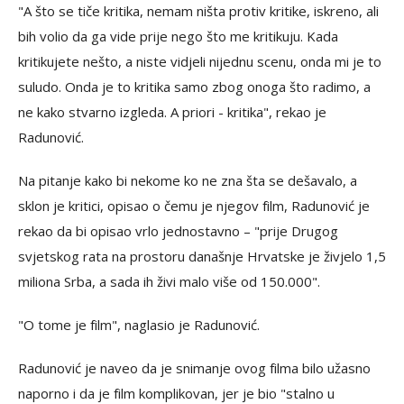
"A što se tiče kritika, nemam ništa protiv kritike, iskreno, ali
bih volio da ga vide prije nego što me kritikuju. Kada
kritikujete nešto, a niste vidjeli nijednu scenu, onda mi je to
suludo. Onda je to kritika samo zbog onoga što radimo, a
ne kako stvarno izgleda. A priori - kritika", rekao je
Radunović.
Na pitanje kako bi nekome ko ne zna šta se dešavalo, a
sklon je kritici, opisao o čemu je njegov film, Radunović je
rekao da bi opisao vrlo jednostavno – "prije Drugog
svjetskog rata na prostoru današnje Hrvatske je živjelo 1,5
miliona Srba, a sada ih živi malo više od 150.000".
"O tome je film", naglasio je Radunović.
Radunović je naveo da je snimanje ovog filma bilo užasno
naporno i da je film komplikovan, jer je bio "stalno u