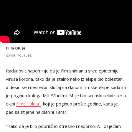
Film Oluja
IZVOR: YOUTUBE
Radunović napominje da je film sniman u sred epidemije
virusa korona, tako da je stalno neko iz ekipe bio bolestan,
a desio se i nesrećan slučaj sa članom filmske ekipe kada im
je poginuo kolega Mili /Vladimir M. je bio scenski rekviziter u
ekipi
filma "Oluja"
, koji je poginuo prošle godine, kada je
pao sa stijene na planini Tara/.
"Tako da je bilo poprilično stresno i naporno. Ali, osjećam