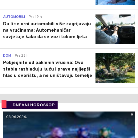
0
AUTOMOBILI
Pre 19 h
|
Da li se crni automobili više zagrijavaju
na vrućinama: Automehaničar
savjetuje kako da se vozi tokom ljeta
0
DOM
Pre 23 h
|
Pobjegnite od paklenih vrućina: Ova
stabla rashlađuju kuću i prave najljepši
hlad u dvorištu, a ne uništavaju temelje
DNEVNI HOROSKOP
0
03.06.2026.