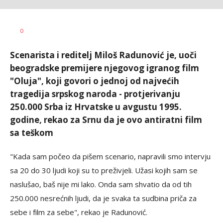
Željko
AUTOR
0
Svitlica
Scenarista i reditelj Miloš Radunović je, uoči
beogradske premijere njegovog igranog film
"Oluja", koji govori o jednoj od najvećih
tragedija srpskog naroda - protjerivanju
250.000 Srba iz Hrvatske u avgustu 1995.
godine, rekao za Srnu da je ovo antiratni film
sa teškom
"Kada sam počeo da pišem scenario, napravili smo intervju
sa 20 do 30 ljudi koji su to preživjeli. Užasi kojih sam se
naslušao, baš nije mi lako. Onda sam shvatio da od tih
250.000 nesrećnih ljudi, da je svaka ta sudbina priča za
sebe i film za sebe", rekao je Radunović.