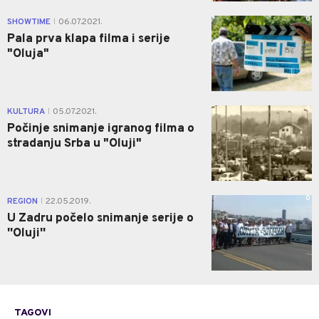
0
SHOWTIME
06.07.2021.
|
Pala prva klapa filma i serije
"Oluja"
1
KULTURA
05.07.2021.
|
Počinje snimanje igranog filma o
stradanju Srba u "Oluji"
0
REGION
22.05.2019.
|
U Zadru počelo snimanje serije o
''Oluji''
TAGOVI