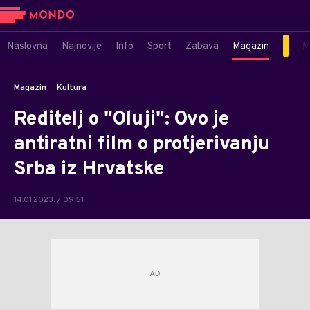
Naslovna
Najnovije
Info
Sport
Zabava
Magazin
M
Magazin
Kultura
Reditelj o "Oluji": Ovo je
antiratni film o protjerivanju
Srba iz Hrvatske
14.01.2023. / 09:51