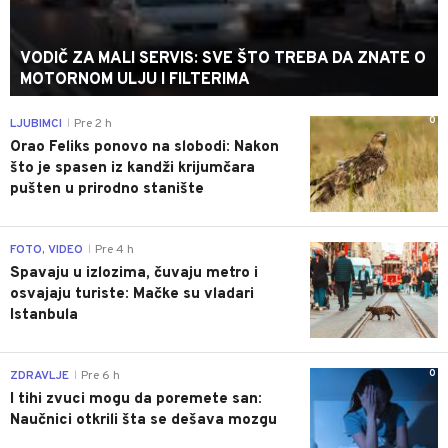
VODIČ ZA MALI SERVIS: SVE ŠTO TREBA DA ZNATE O
MOTORNOM ULJU I FILTERIMA
0
LJUBIMCI
Pre 2 h
|
Orao Feliks ponovo na slobodi: Nakon
što je spasen iz kandži krijumčara
pušten u prirodno stanište
0
FOTO, VIDEO
Pre 4 h
|
Spavaju u izlozima, čuvaju metro i
osvajaju turiste: Mačke su vladari
Istanbula
0
ZDRAVLJE
Pre 6 h
|
I tihi zvuci mogu da poremete san:
Naučnici otkrili šta se dešava mozgu