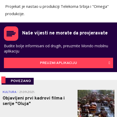
Projekat je nastao u produkciji Telekoma Srbija i "Omega"
produkcije.
Naše vijesti ne morate da provjeravate
Budite bolje informisani od drugih, preuzmite Mondo mobilnu
aplikaciju
PREUZMI APLIKACIJU
POVEZANO
0
KULTURA
21.09.2021.
|
Objavljeni prvi kadrovi filma i
serije "Oluja"