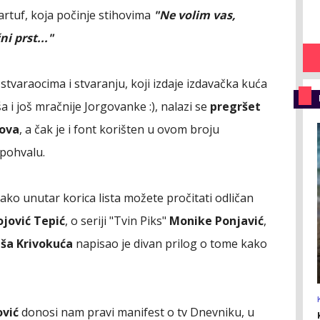
artuf, koja počinje stihovima
"Ne volim vas,
i prst..."
stvaraocima i stvaranju, koji izdaje izdavačka kuća
i još mračnije Jorgovanke :), nalazi se
pregršet
tova
, a čak je i font korišten u ovom broju
 pohvalu.
tako unutar korica lista možete pročitati odličan
ojović Tepić
, o seriji "Tvin Piks"
Monike Ponjavić
,
ša Krivokuća
napisao je divan prilog o tome kako
ović
donosi nam pravi manifest o tv Dnevniku, u