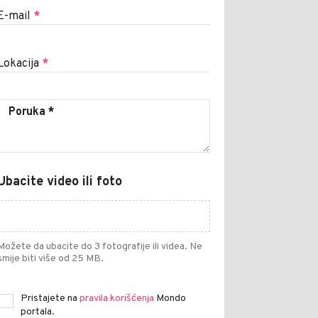
E-mail
*
Lokacija
*
Ubacite video ili foto
Možete da ubacite do 3 fotografije ili videa. Ne
smije biti više od 25 MB.
Pristajete na
pravila korišćenja
Mondo
portala.