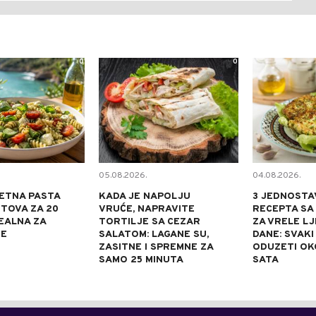
0
0
05.08.2026.
04.08.2026.
ETNA PASTA
KADA JE NAPOLJU
3 JEDNOSTA
TOVA ZA 20
VRUĆE, NAPRAVITE
RECEPTA SA
DEALNA ZA
TORTILJE SA CEZAR
ZA VRELE L
NE
SALATOM: LAGANE SU,
DANE: SVAKI
ZASITNE I SPREMNE ZA
ODUZETI OK
SAMO 25 MINUTA
SATA