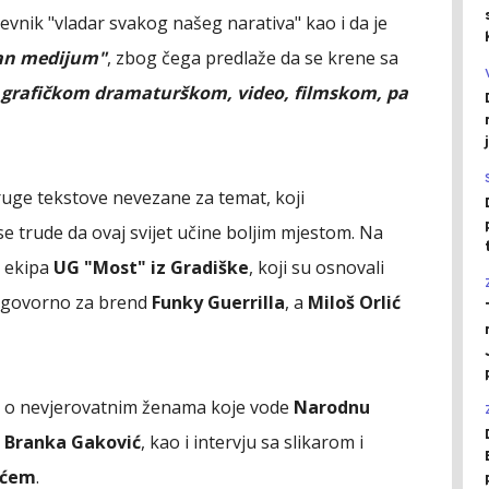
evnik "vladar svakog našeg narativa" kao i da je
ran medijum"
, zbog čega predlaže da se krene sa
 grafičkom dramaturškom, video, filmskom, pa
ruge tekstove nevezane za temat, koji
se trude da ovaj svijet učine boljim mjestom. Na
e ekipa
UG "Most" iz Gradiške
, koji su osnovali
govorno za brend
Funky Guerrilla
, a
Miloš Orlić
ča o nevjerovatnim ženama koje vode
Narodnu
a
Branka Gaković
, kao i intervju sa slikarom i
ićem
.