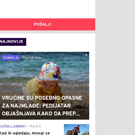
POŠALJI
NAJNOVIJE
0
Pre 54 min
ZDRAVLJE
VRUĆINE SU POSEBNO OPASNE
ZA NAJMLAĐE: PEDIJATAR
OBJAŠNJAVA KAKO DA PREP...
0
KUĆNI LJUBIMCI
Pre 2 h
|
Kad ih ugledaju, mnogi se