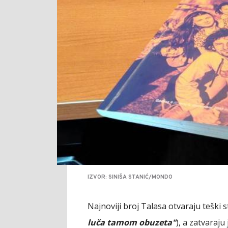
IZVOR: SINIŠA STANIĆ/MONDO
Najnoviji broj Talasa otvaraju teški
luča tamom obuzeta"
), a zatvaraj