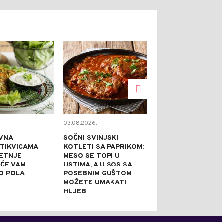
0
0
03.08.2026.
02.08.2026.
VNA
SOČNI SVINJSKI
KAPRI TORTA 
 TIKVICAMA
KOTLETI SA PAPRIKOM:
NE PEČE: IDEA
JETNJE
MESO SE TOPI U
SVEČANE PRILI
 ĆE VAM
USTIMA, A U SOS SA
PRAZNI TANJI
O POLA
POSEBNIM GUŠTOM
NAJBOLJE REĆ
MOŽETE UMAKATI
JE DOBRA
HLJEB