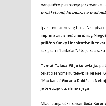
banjalučke pjesnikinje Jorgovanke T
mrski ste mi, ko udarac u mali nožn
Ipak, unutar novog broja časopisa o 
imprimatur, između mračnog Njegoša 
prilično funky i inspirativnih teks
razigran i "fankičan", što je za svaku
Temat Talasa #5 je televizija
, pa 
tekst o fenomenu televizije
Jelene K
"Mućkama"
Gorana Dakića
, a
Neboj
je televizija uticala na njega.
Mladi banjalučki režiser
Saša Karan