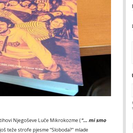
 stihovi Njegoševe Luče Mikrokozme (
"… mi smo
u još teže strofe pjesme "Sloboda?" mlade