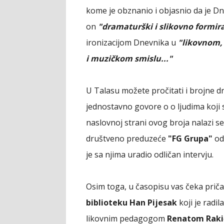
kome je obznanio i objasnio da je Dn
on
"dramaturški i slikovno formi
ironizacijom Dnevnika u
"likovnom,
i muzičkom smislu..."
U Talasu možete pročitati i brojne d
jednostavno govore o o ljudima koji 
naslovnoj strani ovog broja nalazi s
društveno preduzeće
"FG Grupa"
od
je sa njima uradio odličan intervju.
Osim toga, u časopisu vas čeka pri
biblioteku Han Pijesak
koji je radil
likovnim pedagogom
Renatom Rak