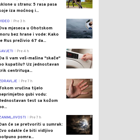
sklone u stranu: 5 rasa pasa
koje iza moćnog i...
0
VIDEO
Pre 3 h
|
Dva mjeseca u Ohotskom
moru bez hrane i vode: Kako
je Rus preživio 67 da...
0
SAVJETI
Pre 4 h
|
Da li vam veš-mašina "skače"
po kupatilu? Uz jednostavan
trik centrifuga...
0
ZDRAVLJE
Pre 7 h
|
Tokom vrućina tijelo
neprimjetno gubi vodu:
Jednostavan test sa kožom
po...
0
ZANIMLJIVOSTI
Pre 7 h
|
Dan će se pretvoriti u sumrak:
Evo odakle će biti vidljivo
potpuno pomra...