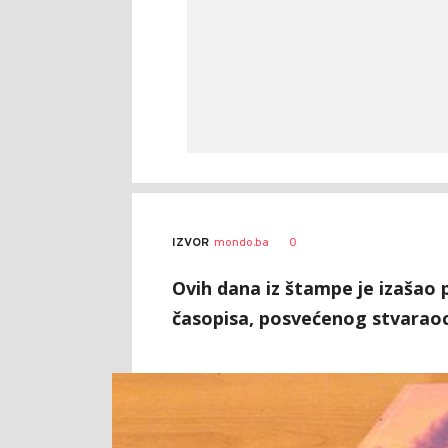
Siniša
AUTOR
0
IZVOR
mondo.ba
Stanić
Ovih dana iz štampe je izašao 
časopisa, posvećenog stvaraoci