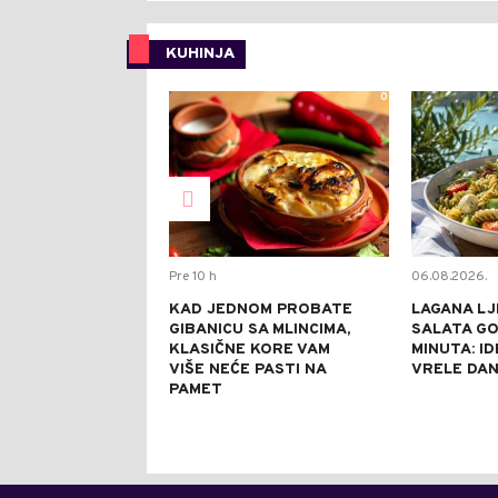
KUHINJA
0
Pre 10 h
06.08.2026.
KAD JEDNOM PROBATE
LAGANA LJ
GIBANICU SA MLINCIMA,
SALATA GO
KLASIČNE KORE VAM
MINUTA: I
VIŠE NEĆE PASTI NA
VRELE DA
PAMET