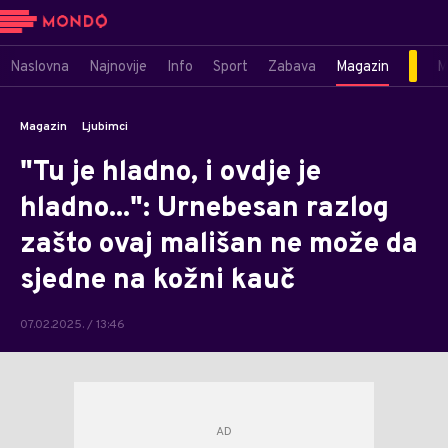
Naslovna
Najnovije
Info
Sport
Zabava
Magazin
M
Magazin
Ljubimci
"Tu je hladno, i ovdje je
hladno...": Urnebesan razlog
zašto ovaj mališan ne može da
sjedne na kožni kauč
07.02.2025. / 13:46