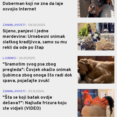
Doberman koji ne zna da laje
osvojio Internet
0
ZANIMLJIVOSTI
06.02.2025.
|
Sijeno, panjevi i jedne
merdevine: Urnebesni snimak
slatkog kradljivca, samo su mu
rekli da ode po štap
0
LJUBIMCI
26.01.2025.
|
"Sramotim svog psa zbog
pregleda": Čovjek okačio snimak
ljubimca zbog onoga što radi dok
spava, pojačajte zvuk!
0
ZANIMLJIVOSTI
25.12.2024.
|
"Šta se koji batak ovdje
dešava?": Najluđa frizura koju
ste vidjeli (VIDEO)