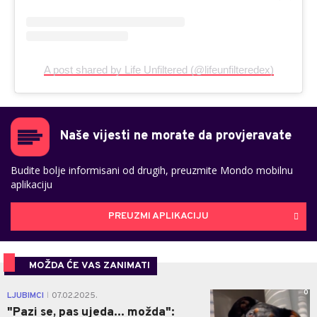
A post shared by Life Unfiltered (@lifeunfilteredex)
Naše vijesti ne morate da provjeravate
Budite bolje informisani od drugih, preuzmite Mondo mobilnu
aplikaciju
PREUZMI APLIKACIJU
MOŽDA ĆE VAS ZANIMATI
0
LJUBIMCI
07.02.2025.
|
"Pazi se, pas ujeda... možda":