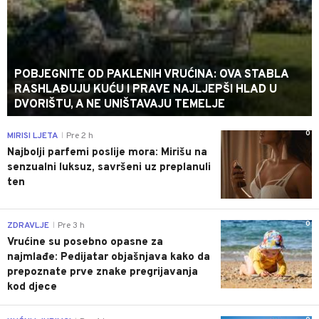
POBJEGNITE OD PAKLENIH VRUĆINA: OVA STABLA
RASHLAĐUJU KUĆU I PRAVE NAJLJEPŠI HLAD U
DVORIŠTU, A NE UNIŠTAVAJU TEMELJE
0
MIRISI LJETA
Pre 2 h
|
Najbolji parfemi poslije mora: Mirišu na
senzualni luksuz, savršeni uz preplanuli
ten
0
ZDRAVLJE
Pre 3 h
|
Vrućine su posebno opasne za
najmlađe: Pedijatar objašnjava kako da
prepoznate prve znake pregrijavanja
kod djece