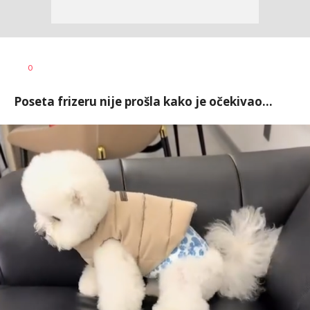
Dragana
AUTOR
0
Tomašević
Poseta frizeru nije prošla kako je očekivao...