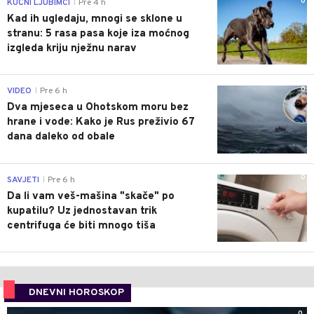
0
KUĆNI LJUBIMCI
Pre 4 h
|
Kad ih ugledaju, mnogi se sklone u
stranu: 5 rasa pasa koje iza moćnog
izgleda kriju nježnu narav
0
VIDEO
Pre 6 h
|
Dva mjeseca u Ohotskom moru bez
hrane i vode: Kako je Rus preživio 67
dana daleko od obale
0
SAVJETI
Pre 6 h
|
Da li vam veš-mašina "skače" po
kupatilu? Uz jednostavan trik
centrifuga će biti mnogo tiša
DNEVNI HOROSKOP
0