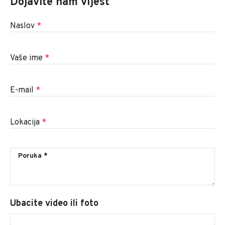
Dojavite nam vijest
Naslov
*
Vaše ime
*
E-mail
*
Lokacija
*
Ubacite video ili foto