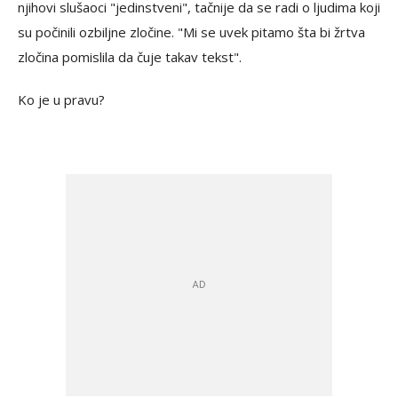
njihovi slušaoci "jedinstveni", tačnije da se radi o ljudima koji
su počinili ozbiljne zločine. "Mi se uvek pitamo šta bi žrtva
zločina pomislila da čuje takav tekst".
Ko je u pravu?