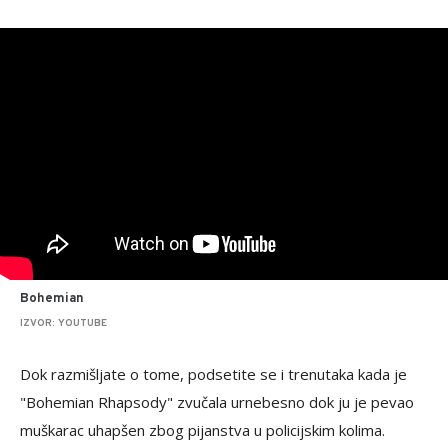
Bohemian
IZVOR: YOUTUBE
Dok razmišljate o tome, podsetite se i trenutaka kada je
"Bohemian Rhapsody" zvučala urnebesno dok ju je pevao
muškarac uhapšen zbog pijanstva u policijskim kolima.