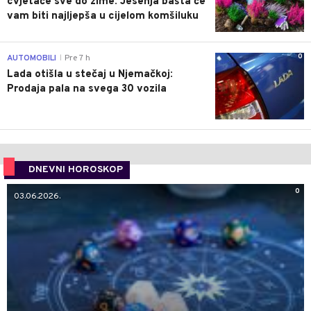
cvjetaće sve do zime: Jesenja bašta će
vam biti najljepša u cijelom komšiluku
0
AUTOMOBILI
Pre 7 h
|
Lada otišla u stečaj u Njemačkoj:
Prodaja pala na svega 30 vozila
DNEVNI HOROSKOP
0
03.06.2026.