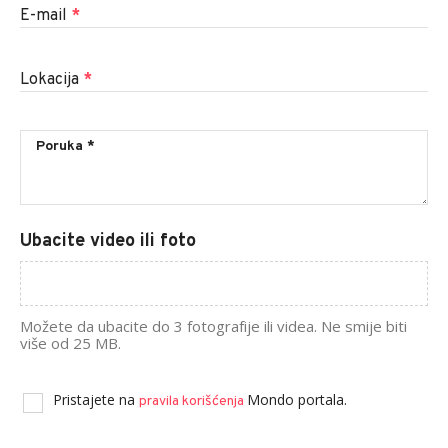
E-mail
*
Lokacija
*
Ubacite video ili foto
Možete da ubacite do 3 fotografije ili videa. Ne smije biti
više od 25 MB.
Pristajete na
Mondo portala.
pravila korišćenja