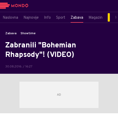
Naslovna
Najnovije
Info
Sport
Zabava
Magazin
M
Zabava
Showtime
Zabranili "Bohemian
Rhapsody"! (VIDEO)
30.08.2016. / 16:27