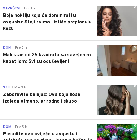
0
SAVRŠENI
Pre 1 h
|
Boja noktiju koja će dominirati u
avgustu: Stoji svima i ističe preplanulu
kožu
0
DOM
Pre 3 h
|
Mali stan od 25 kvadrata sa savršenim
kupatilom: Svi su oduševljeni
0
STIL
Pre 3 h
|
Zaboravite balajaž: Ova boja kose
izgleda otmeno, prirodno i skupo
0
DOM
Pre 5 h
|
Posadite ovo cvijeće u avgustu i