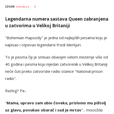
0
IZVOR
mondo.rs
Legendarna numera sastava Queen zabranjena
u zatvorima u Velikoj Britaniji
"Bohemian rhapsody" je jedna od najlepših pesama koju je
napisao i otpevao legendarni Fredi Merkjuri.
To je pesma čiji je smisao obavijen velom misterije više od
40 godina i pesma koju nijedan zatvorenik u Velikoj Britaniji
neće čuti preko zatvorske radio stanice "National prison
radio".
Razlog? Pa...
"
Mama, upravo sam ubio čoveka, prislonio mu pištolj
uz glavu, povukao obarač i sad je mrtav
"... mooožda