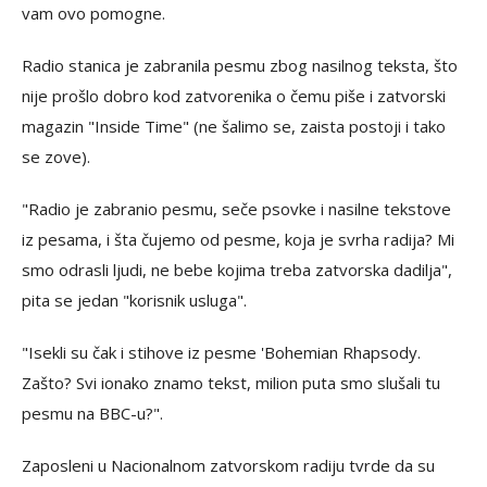
vam ovo pomogne.
Radio stanica je zabranila pesmu zbog nasilnog teksta, što
nije prošlo dobro kod zatvorenika o čemu piše i zatvorski
magazin "Inside Time" (ne šalimo se, zaista postoji i tako
se zove).
"Radio je zabranio pesmu, seče psovke i nasilne tekstove
iz pesama, i šta čujemo od pesme, koja je svrha radija? Mi
smo odrasli ljudi, ne bebe kojima treba zatvorska dadilja",
pita se jedan "korisnik usluga".
"Isekli su čak i stihove iz pesme 'Bohemian Rhapsody.
Zašto? Svi ionako znamo tekst, milion puta smo slušali tu
pesmu na BBC-u?".
Zaposleni u Nacionalnom zatvorskom radiju tvrde da su