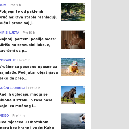
0
DOM
Pre 9 h
|
Pobjegnite od paklenih
vrućina: Ova stabla rashlađuju
kuću i prave najlj...
0
MIRISI LJETA
Pre 10 h
|
Najbolji parfemi poslije mora:
Mirišu na senzualni luksuz,
savršeni uz p...
0
ZDRAVLJE
Pre 11 h
|
Vrućine su posebno opasne za
najmlađe: Pedijatar objašnjava
kako da prep...
0
KUĆNI LJUBIMCI
Pre 13 h
|
Kad ih ugledaju, mnogi se
sklone u stranu: 5 rasa pasa
koje iza moćnog i...
0
VIDEO
Pre 14 h
|
Dva mjeseca u Ohotskom
moru bez hrane i vode: Kako