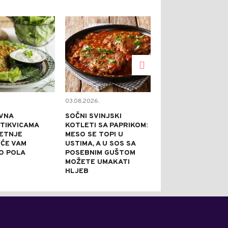
0
0
03.08.2026.
02.08.2026.
VNA
SOČNI SVINJSKI
KAPRI TORTA 
 TIKVICAMA
KOTLETI SA PAPRIKOM:
NE PEČE: IDEA
JETNJE
MESO SE TOPI U
SVEČANE PRILI
 ĆE VAM
USTIMA, A U SOS SA
PRAZNI TANJI
O POLA
POSEBNIM GUŠTOM
NAJBOLJE REĆ
MOŽETE UMAKATI
JE DOBRA
HLJEB