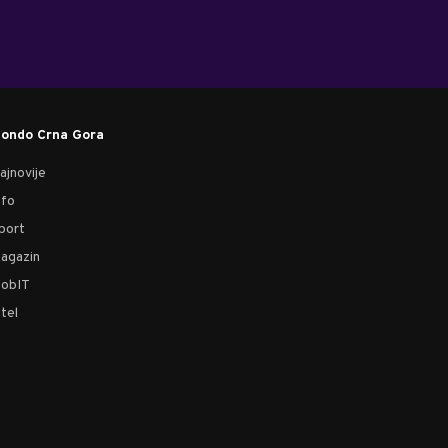
ondo Crna Gora
ajnovije
nfo
port
agazin
obIT
tel