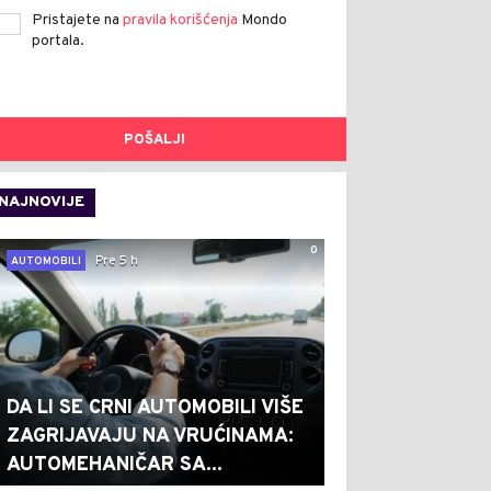
Pristajete na
pravila korišćenja
Mondo
portala.
POŠALJI
NAJNOVIJE
0
Pre 5 h
AUTOMOBILI
DA LI SE CRNI AUTOMOBILI VIŠE
ZAGRIJAVAJU NA VRUĆINAMA:
AUTOMEHANIČAR SA...