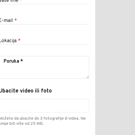
Vaše ime
*
E-mail
*
Lokacija
*
Ubacite video ili foto
Možete da ubacite do 3 fotografije ili videa. Ne
smije biti više od 25 MB.