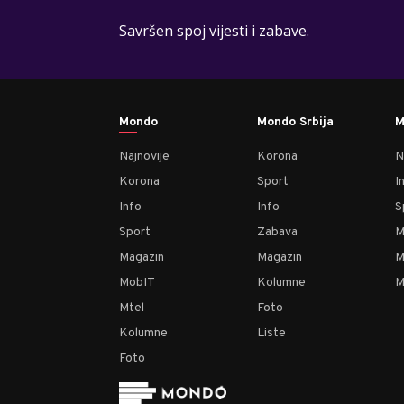
Savršen spoj vijesti i zabave.
Mondo
Mondo Srbija
M
Najnovije
Korona
N
Korona
Sport
I
Info
Info
S
Sport
Zabava
M
Magazin
Magazin
M
MobIT
Kolumne
M
Mtel
Foto
Kolumne
Liste
Foto