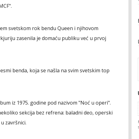
"MCF".
ijem svetskom rok bendu Queen i njihovom
uriju zasenila je domaću publiku već u prvoj
 pesmi benda, koja se našla na svim svetskim top
album iz 1975. godine pod nazivom "Noć u operi".
nekoliko sekcija bez refrena: baladni deo, operski
u završnici.