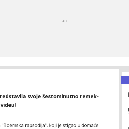
predstavila svoje šestominutno remek-
videu!
a "Boemska rapsodija", koji je stigao u domaće