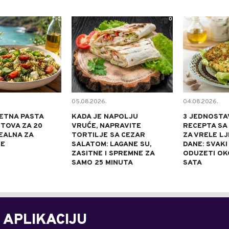
0
0
05.08.2026.
04.08.2026.
ETNA PASTA
KADA JE NAPOLJU
3 JEDNOSTA
TOVA ZA 20
VRUĆE, NAPRAVITE
RECEPTA SA
DEALNA ZA
TORTILJE SA CEZAR
ZA VRELE L
NE
SALATOM: LAGANE SU,
DANE: SVAKI
ZASITNE I SPREMNE ZA
ODUZETI OK
SAMO 25 MINUTA
SATA
 APLIKACIJU