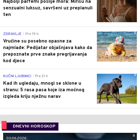
Najbolji parfemi poslije mora: Mirišu na
senzualni luksuz, savršeni uz preplanuli
ten
0
ZDRAVLJE
Pre 19 h
|
Vrućine su posebno opasne za
najmlađe: Pedijatar objašnjava kako da
prepoznate prve znake pregrijavanja
kod djece
0
KUĆNI LJUBIMCI
Pre 21 h
|
Kad ih ugledaju, mnogi se sklone u
stranu: 5 rasa pasa koje iza moćnog
izgleda kriju nježnu narav
DNEVNI HOROSKOP
0
03.06.2026.