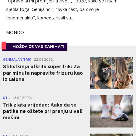
"Upravo si mi promijenila život", "Bože, kako se nisam
sjetila toga. Genijalno!", "Svka čast, pa ovo je
fenomenalno", komentarisali su...
MONDO
MOŽDA ĆE VAS ZANIMATI
0
GENIJALAN TRIK
22.03.2022.
|
Stilistkinja otkrila super trik: Za
par minuta napravite frizuru kao
iz salona
0
STIL
13.02.2022.
|
Trik zlata vrijedan: Kako da se
patike ne oštete pri pranju u veš
mašini
0