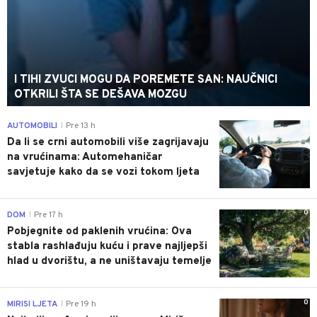
I TIHI ZVUCI MOGU DA POREMETE SAN: NAUČNICI
OTKRILI ŠTA SE DEŠAVA MOZGU
0
AUTOMOBILI
Pre 13 h
|
Da li se crni automobili više zagrijavaju
na vrućinama: Automehaničar
savjetuje kako da se vozi tokom ljeta
0
DOM
Pre 17 h
|
Pobjegnite od paklenih vrućina: Ova
stabla rashlađuju kuću i prave najljepši
hlad u dvorištu, a ne uništavaju temelje
0
MIRISI LJETA
Pre 19 h
|