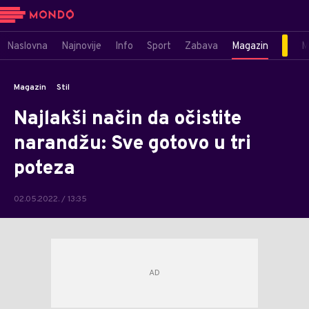
Naslovna
Najnovije
Info
Sport
Zabava
Magazin
M
Magazin
Stil
Najlakši način da očistite
narandžu: Sve gotovo u tri
poteza
02.05.2022. / 13:35