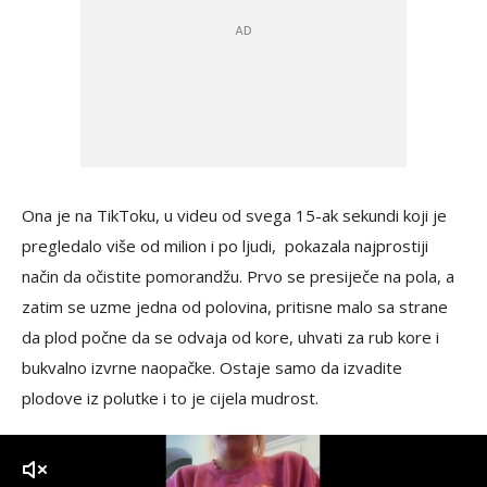
Ona je na TikToku, u videu od svega 15-ak sekundi koji je
pregledalo više od milion i po ljudi, pokazala najprostiji
način da očistite pomorandžu. Prvo se presiječe na pola, a
zatim se uzme jedna od polovina, pritisne malo sa strane
da plod počne da se odvaja od kore, uhvati za rub kore i
bukvalno izvrne naopačke. Ostaje samo da izvadite
plodove iz polutke i to je cijela mudrost.
zvuk