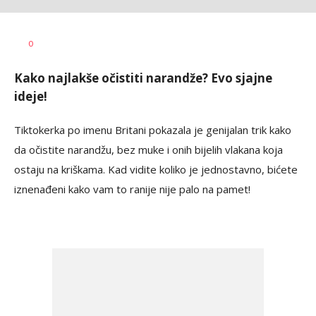
Dragana
AUTOR
0
Božić
Kako najlakše očistiti narandže? Evo sjajne
ideje!
Tiktokerka po imenu Britani pokazala je genijalan trik kako
da očistite narandžu, bez muke i onih bijelih vlakana koja
ostaju na kriškama. Kad vidite koliko je jednostavno, bićete
iznenađeni kako vam to ranije nije palo na pamet!