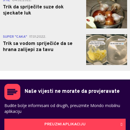
STIL
04.02.2022.
|
Trik da spriječite suze dok
sjeckate luk
0
SUPER "CAKA"
17.01.2022.
|
Trik sa vodom spriječiće da se
hrana zalijepi za tavu
Naše vijesti ne morate da provjeravate
Budite bolje informisani od drugih, preuzmite Mondo mobilnu
aplikaciju
PREUZMI APLIKACIJU