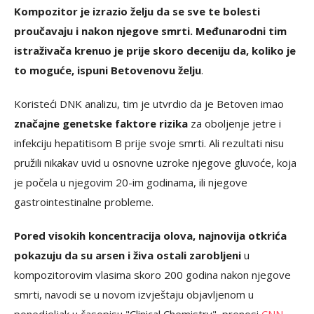
Kompozitor je izrazio želju da se sve te bolesti
proučavaju i nakon njegove smrti. Međunarodni tim
istraživača krenuo je prije skoro deceniju da, koliko je
to moguće, ispuni Betovenovu želju
.
Koristeći DNK analizu, tim je utvrdio da je Betoven imao
značajne genetske faktore rizika
za oboljenje jetre i
infekciju hepatitisom B prije svoje smrti. Ali rezultati nisu
pružili nikakav uvid u osnovne uzroke njegove gluvoće, koja
je počela u njegovim 20-im godinama, ili njegove
gastrointestinalne probleme.
Pored visokih koncentracija olova, najnovija otkrića
pokazuju da su arsen i živa ostali zarobljeni
u
kompozitorovim vlasima skoro 200 godina nakon njegove
smrti, navodi se u novom izvještaju objavljenom u