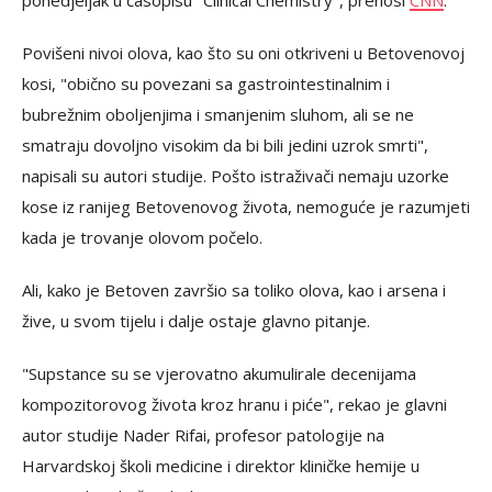
ponedjeljak u časopisu "Clinical Chemistry", prenosi
CNN
.
Povišeni nivoi olova, kao što su oni otkriveni u Betovenovoj
kosi, "obično su povezani sa gastrointestinalnim i
bubrežnim oboljenjima i smanjenim sluhom, ali se ne
smatraju dovoljno visokim da bi bili jedini uzrok smrti",
napisali su autori studije. Pošto istraživači nemaju uzorke
kose iz ranijeg Betovenovog života, nemoguće je razumjeti
kada je trovanje olovom počelo.
Ali, kako je Betoven završio sa toliko olova, kao i arsena i
žive, u svom tijelu i dalje ostaje glavno pitanje.
"Supstance su se vjerovatno akumulirale decenijama
kompozitorovog života kroz hranu i piće", rekao je glavni
autor studije Nader Rifai, profesor patologije na
Harvardskoj školi medicine i direktor kliničke hemije u