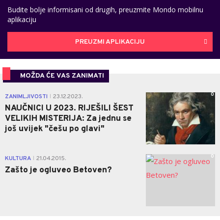
Budite bolje informisani od drugih, preuzmite Mondo mobilnu
aplikaciju
PREUZMI APLIKACIJU
MOŽDA ĆE VAS ZANIMATI
0
ZANIMLJIVOSTI
23.12.2023.
|
NAUČNICI U 2023. RIJEŠILI ŠEST
VELIKIH MISTERIJA: Za jednu se
još uvijek "češu po glavi"
0
KULTURA
21.04.2015.
|
Zašto je ogluveo Betoven?