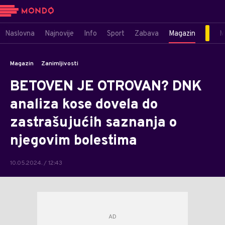
Naslovna
Najnovije
Info
Sport
Zabava
Magazin
M
Magazin
Zanimljivosti
BETOVEN JE OTROVAN? DNK
analiza kose dovela do
zastrašujućih saznanja o
njegovim bolestima
10.05.2024. / 12:43