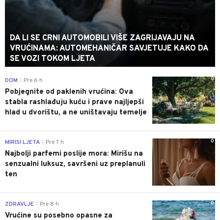
DA LI SE CRNI AUTOMOBILI VIŠE ZAGRIJAVAJU NA
VRUĆINAMA: AUTOMEHANIČAR SAVJETUJE KAKO DA
SE VOZI TOKOM LJETA
0
DOM
Pre 6 h
|
Pobjegnite od paklenih vrućina: Ova
stabla rashlađuju kuću i prave najljepši
hlad u dvorištu, a ne uništavaju temelje
0
MIRISI LJETA
Pre 7 h
|
Najbolji parfemi poslije mora: Mirišu na
senzualni luksuz, savršeni uz preplanuli
ten
0
ZDRAVLJE
Pre 8 h
|
Vrućine su posebno opasne za