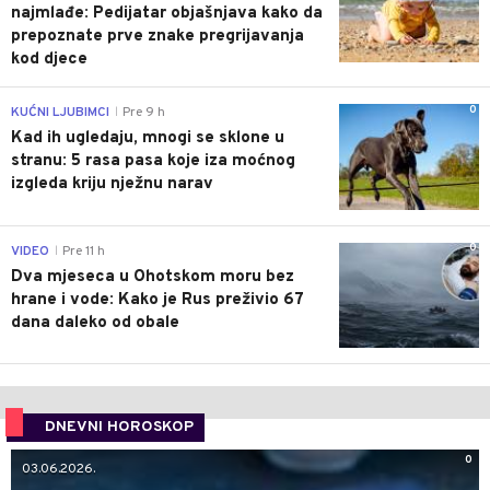
najmlađe: Pedijatar objašnjava kako da
prepoznate prve znake pregrijavanja
kod djece
0
KUĆNI LJUBIMCI
Pre 9 h
|
Kad ih ugledaju, mnogi se sklone u
stranu: 5 rasa pasa koje iza moćnog
izgleda kriju nježnu narav
0
VIDEO
Pre 11 h
|
Dva mjeseca u Ohotskom moru bez
hrane i vode: Kako je Rus preživio 67
dana daleko od obale
DNEVNI HOROSKOP
0
03.06.2026.