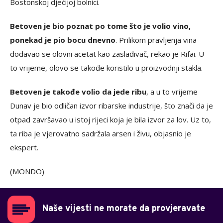
Bostonskoj dječijoj bolnici.
Betoven je bio poznat po tome što je volio vino,
ponekad je pio bocu dnevno
. Prilikom pravljenja vina
dodavao se olovni acetat kao zaslađivač, rekao je Rifai. U
to vrijeme, olovo se takođe koristilo u proizvodnji stakla.
Betoven je takođe volio da jede ribu
, a u to vrijeme
Dunav je bio odličan izvor ribarske industrije, što znači da je
otpad završavao u istoj rijeci koja je bila izvor za lov. Uz to,
ta riba je vjerovatno sadržala arsen i živu, objasnio je
ekspert.
(MONDO)
Naše vijesti ne morate da provjeravate