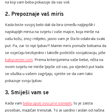
na koji vam beba pokazuje da vas voli.
2. Prepoznaje vaš miris
Kada biste svojoj bebi dali da bira između najljepših i
najskupljih mirisa na svijetu i vaše majice, koja miriše na
vašu kožu, znoj i mlijeko, jasno vam je šta bi odabrala svaki
put. Pa, zar to nije ljubav?! Mamin miris pomaže bebama da
se osjećaju bezbjedno i takođe podstiče socijalizaciju, piše
babycenter.com
. Prema kriterijumima vaše bebe, ništa na
ovom svijetu ne miriše ljepše od vas, pa sljedeći put kada
se ušuška u vašem zagrljaju, sjetite se da vam tako
pokazuje svoju ljubav.
3. Smiješi vam se
Kada vam
beba uputi svoj prvi osmijeh
, to je zaista
poseban, magičan trenutak. To je ujedno i jedan od načina