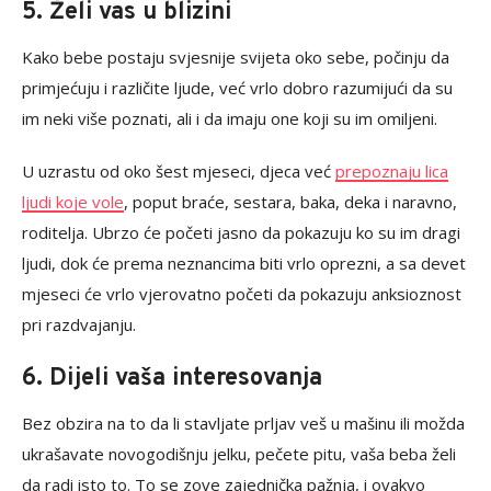
5. Želi vas u blizini
Kako bebe postaju svjesnije svijeta oko sebe, počinju da
primjećuju i različite ljude, već vrlo dobro razumijući da su
im neki više poznati, ali i da imaju one koji su im omiljeni.
U uzrastu od oko šest mjeseci, djeca već
prepoznaju lica
ljudi koje vole
, poput braće, sestara, baka, deka i naravno,
roditelja. Ubrzo će početi jasno da pokazuju ko su im dragi
ljudi, dok će prema neznancima biti vrlo oprezni, a sa devet
mjeseci će vrlo vjerovatno početi da pokazuju anksioznost
pri razdvajanju.
6. Dijeli vaša interesovanja
Bez obzira na to da li stavljate prljav veš u mašinu ili možda
ukrašavate novogodišnju jelku, pečete pitu, vaša beba želi
da radi isto to. To se zove zajednička pažnja, i ovakvo