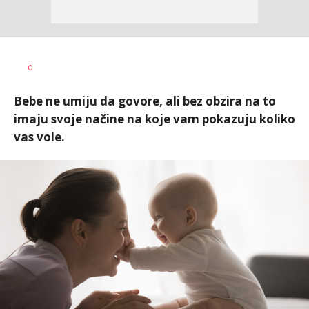
Vesna
AUTOR
0
Kerkez
Bebe ne umiju da govore, ali bez obzira na to
imaju svoje načine na koje vam pokazuju koliko
vas vole.