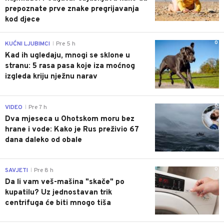
prepoznate prve znake pregrijavanja
kod djece
0
KUĆNI LJUBIMCI
Pre 5 h
|
Kad ih ugledaju, mnogi se sklone u
stranu: 5 rasa pasa koje iza moćnog
izgleda kriju nježnu narav
0
VIDEO
Pre 7 h
|
Dva mjeseca u Ohotskom moru bez
hrane i vode: Kako je Rus preživio 67
dana daleko od obale
0
SAVJETI
Pre 8 h
|
Da li vam veš-mašina "skače" po
kupatilu? Uz jednostavan trik
centrifuga će biti mnogo tiša