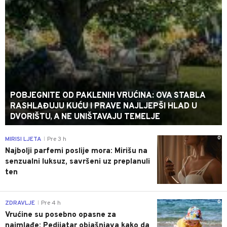
POBJEGNITE OD PAKLENIH VRUĆINA: OVA STABLA
RASHLAĐUJU KUĆU I PRAVE NAJLJEPŠI HLAD U
DVORIŠTU, A NE UNIŠTAVAJU TEMELJE
0
MIRISI LJETA
Pre 3 h
|
Najbolji parfemi poslije mora: Mirišu na
senzualni luksuz, savršeni uz preplanuli
ten
0
ZDRAVLJE
Pre 4 h
|
Vrućine su posebno opasne za
najmlađe: Pedijatar objašnjava kako da