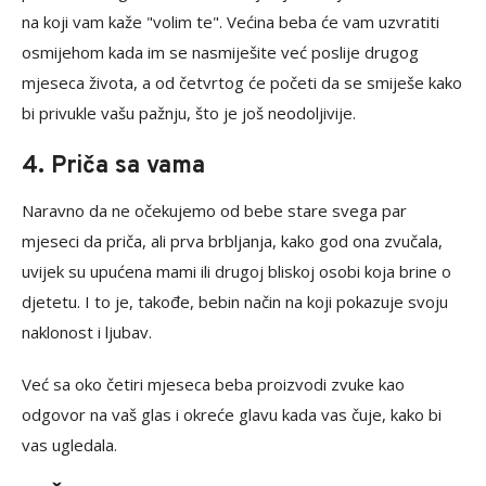
na koji vam kaže "volim te". Većina beba će vam uzvratiti
osmijehom kada im se nasmiješite već poslije drugog
mjeseca života, a od četvrtog će početi da se smiješe kako
bi privukle vašu pažnju, što je još neodoljivije.
4. Priča sa vama
Naravno da ne očekujemo od bebe stare svega par
mjeseci da priča, ali prva brbljanja, kako god ona zvučala,
uvijek su upućena mami ili drugoj bliskoj osobi koja brine o
djetetu. I to je, takođe, bebin način na koji pokazuje svoju
naklonost i ljubav.
Već sa oko četiri mjeseca beba proizvodi zvuke kao
odgovor na vaš glas i okreće glavu kada vas čuje, kako bi
vas ugledala.