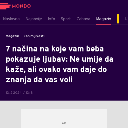
Naslovna
Najnovije
Info
Sport
Zabava
Magazin
M
Magazin
Zanimljivosti
7 načina na koje vam beba
pokazuje ljubav: Ne umije da
kaže, ali ovako vam daje do
znanja da vas voli
12.12.2024. / 12:18