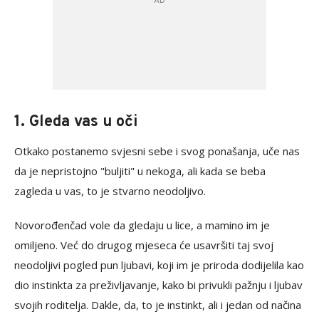
1. Gleda vas u oči
Otkako postanemo svjesni sebe i svog ponašanja, uče nas
da je nepristojno "buljiti" u nekoga, ali kada se beba
zagleda u vas, to je stvarno neodoljivo.
Novorođenčad vole da gledaju u lice, a mamino im je
omiljeno. Već do drugog mjeseca će usavršiti taj svoj
neodoljivi pogled pun ljubavi, koji im je priroda dodijelila kao
dio instinkta za preživljavanje, kako bi privukli pažnju i ljubav
svojih roditelja. Dakle, da, to je instinkt, ali i jedan od načina