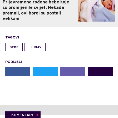
Prijevremeno rođene bebe koje
su promijenile svijet: Nekada
premali, ovi borci su postali
velikani
TAGOVI
BEBE
LJUBAV
PODIJELI
KOMENTARI
0