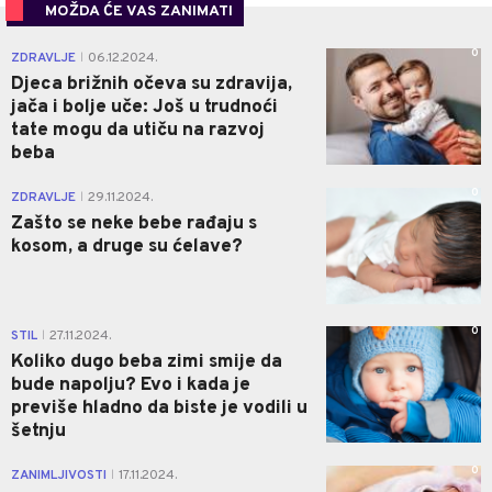
MOŽDA ĆE VAS ZANIMATI
0
ZDRAVLJE
06.12.2024.
|
Djeca brižnih očeva su zdravija,
jača i bolje uče: Još u trudnoći
tate mogu da utiču na razvoj
beba
0
ZDRAVLJE
29.11.2024.
|
Zašto se neke bebe rađaju s
kosom, a druge su ćelave?
0
STIL
27.11.2024.
|
Koliko dugo beba zimi smije da
bude napolju? Evo i kada je
previše hladno da biste je vodili u
šetnju
0
ZANIMLJIVOSTI
17.11.2024.
|