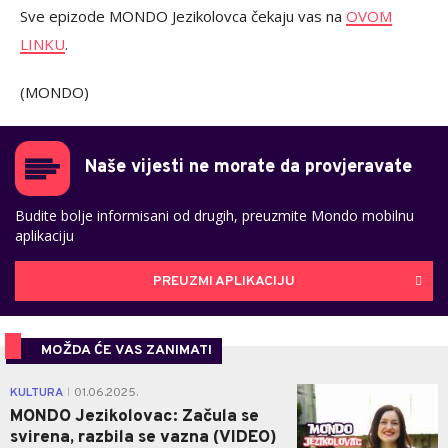
Sve epizode MONDO Jezikolovca čekaju vas na
OVOM
LINKU
.
(MONDO)
Naše vijesti ne morate da provjeravate
Budite bolje informisani od drugih, preuzmite Mondo mobilnu
aplikaciju
PREUZMI APLIKACIJU
MOŽDA ĆE VAS ZANIMATI
0
KULTURA
01.06.2025.
|
MONDO Jezikolovac: Začula se
svirena, razbila se vazna (VIDEO)