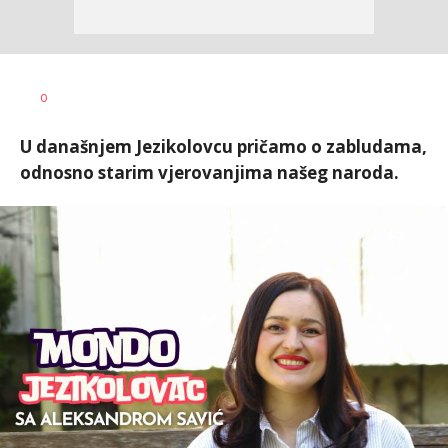
Vesna
AUTOR
0
Kerkez
U današnjem Jezikolovcu pričamo o zabludama,
odnosno starim vjerovanjima našeg naroda.