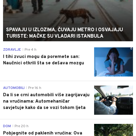
SPAVAJU U IZLOZIMA, ČUVAJU METRO I OSVAJAJU
TURISTE: MAČKE SU VLADARI ISTANBULA
0
ZDRAVLJE
Pre 4 h
|
I tihi zvuci mogu da poremete san:
Naučnici otkrili šta se dešava mozgu
0
AUTOMOBILI
Pre 16 h
|
Da li se crni automobili više zagrijavaju
na vrućinama: Automehaničar
savjetuje kako da se vozi tokom ljeta
0
DOM
Pre 20 h
|
Pobjegnite od paklenih vrućina: Ova