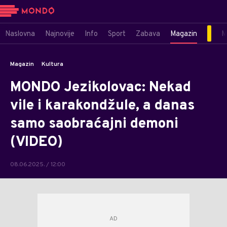
Naslovna
Najnovije
Info
Sport
Zabava
Magazin
M
Magazin
Kultura
MONDO Jezikolovac: Nekad
vile i karakondžule, a danas
samo saobraćajni demoni
(VIDEO)
08.06.2025. / 12:00