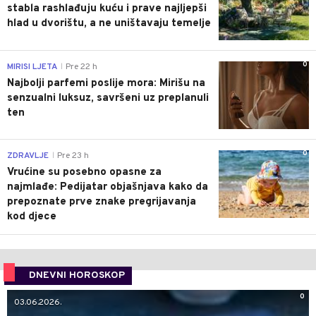
stabla rashlađuju kuću i prave najljepši
hlad u dvorištu, a ne uništavaju temelje
0
MIRISI LJETA
Pre 22 h
|
Najbolji parfemi poslije mora: Mirišu na
senzualni luksuz, savršeni uz preplanuli
ten
0
ZDRAVLJE
Pre 23 h
|
Vrućine su posebno opasne za
najmlađe: Pedijatar objašnjava kako da
prepoznate prve znake pregrijavanja
kod djece
DNEVNI HOROSKOP
0
03.06.2026.