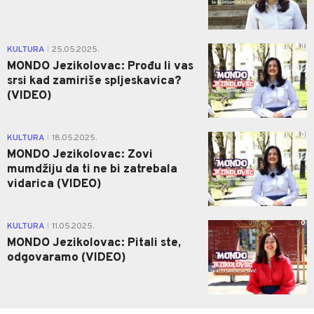
1
KULTURA
25.05.2025.
|
MONDO Jezikolovac: Prođu li vas
srsi kad zamiriše spljeskavica?
(VIDEO)
0
KULTURA
18.05.2025.
|
MONDO Jezikolovac: Zovi
mumdžiju da ti ne bi zatrebala
vidarica (VIDEO)
0
KULTURA
11.05.2025.
|
MONDO Jezikolovac: Pitali ste,
odgovaramo (VIDEO)