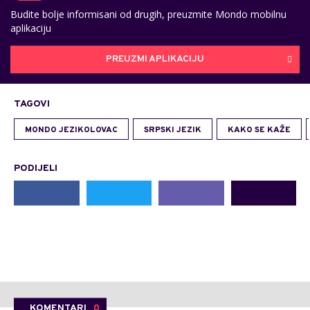
Budite bolje informisani od drugih, preuzmite Mondo mobilnu
aplikaciju
PREUZMI APLIKACIJU
TAGOVI
MONDO JEZIKOLOVAC
SRPSKI JEZIK
KAKO SE KAŽE
PODIJELI
KOMENTARI
0