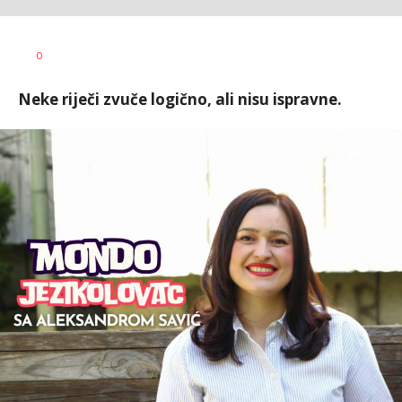
Vesna
AUTOR
0
Kerkez
Neke riječi zvuče logično, ali nisu ispravne.