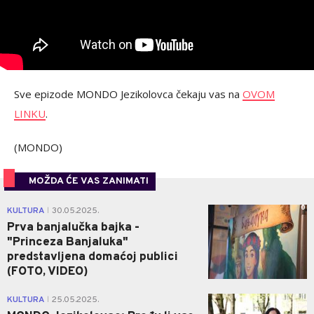
Sve epizode MONDO Jezikolovca čekaju vas na
OVOM
LINKU
.
(MONDO)
MOŽDA ĆE VAS ZANIMATI
0
KULTURA
30.05.2025.
|
Prva banjalučka bajka -
"Princeza Banjaluka"
predstavljena domaćoj publici
(FOTO, VIDEO)
1
KULTURA
25.05.2025.
|