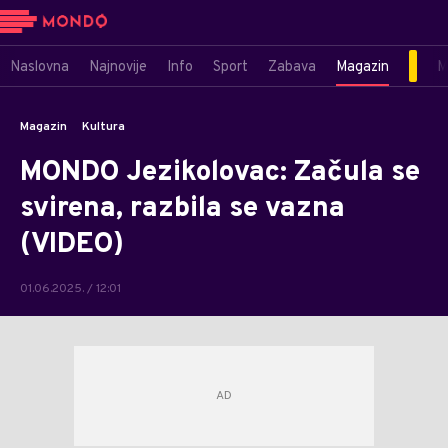
Naslovna
Najnovije
Info
Sport
Zabava
Magazin
M
Magazin
Kultura
MONDO Jezikolovac: Začula se
svirena, razbila se vazna
(VIDEO)
01.06.2025. / 12:01