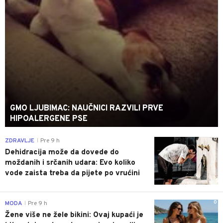
GMO LJUBIMAC: NAUČNICI RAZVILI PRVE
HIPOALERGENE PSE
0
ZDRAVLJE
Pre 9 h
|
Dehidracija može da dovede do
moždanih i srčanih udara: Evo koliko
vode zaista treba da pijete po vrućini
0
MODA
Pre 9 h
|
Žene više ne žele bikini: Ovaj kupaći je