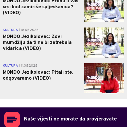
MONDO Jezikolovac: Prođu li vas
srsi kad zamiriše spljeskavica?
(VIDEO)
0
KULTURA
18.05.2025.
|
MONDO Jezikolovac: Zovi
mumdžiju da ti ne bi zatrebala
vidarica (VIDEO)
0
KULTURA
11.05.2025.
|
MONDO Jezikolovac: Pitali ste,
odgovaramo (VIDEO)
Naše vijesti ne morate da provjeravate