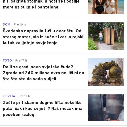
hit, sakriva stomak, a nosi se i poslije
mora uz suknje i pantalone
0
DOM
Pre 16 h
|
Šveđanka napravila tuš u dvorištu: Od
starog materijala iz kuće stvorila rajski
kutak za ljetnje osvježenje
0
FOTO
Pre 17 h
|
Da li se gradi novo svjetsko čudo?
Zgrada od 240 miliona evra ne liči ni na
šta što ste do sada vidjeli
0
ILUZIJA
Pre 17 h
|
Zašto pritiskamo dugme lifta nekoliko
puta, čak i kad svijetli? Naš mozak ima
poseban razlog