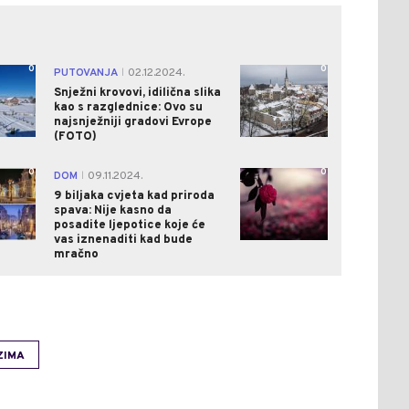
0
0
PUTOVANJA
02.12.2024.
|
Snježni krovovi, idilična slika
kao s razglednice: Ovo su
najsnježniji gradovi Evrope
(FOTO)
0
0
DOM
09.11.2024.
|
9 biljaka cvjeta kad priroda
spava: Nije kasno da
posadite ljepotice koje će
vas iznenaditi kad bude
mračno
ZIMA