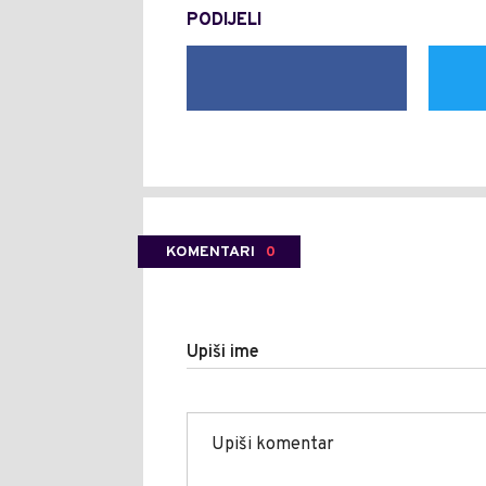
PODIJELI
KOMENTARI
0
Upiši ime