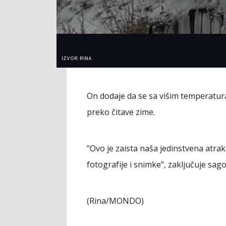
IZVOR: RINA
On dodaje da se sa višim temperaturam
preko čitave zime.
"Ovo je zaista naša jedinstvena atrak
fotografije i snimke", zaključuje sag
(Rina/MONDO)