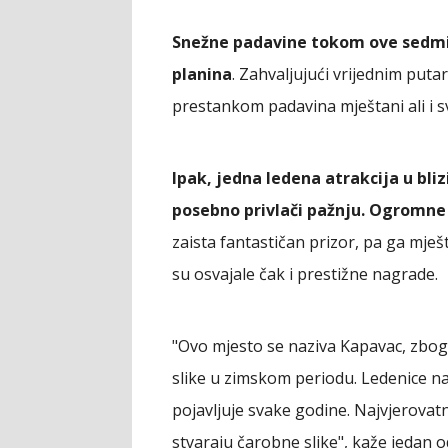
Snežne padavine tokom ove sedmic
planina
. Zahvaljujući vrijednim puta
prestankom padavina mještani ali i sv
Ipak, jedna ledena atrakcija u bli
posebno privlači pažnju. Ogromne 
zaista fantastičan prizor, pa ga mješ
su osvajale čak i prestižne nagrade.
"Ovo mjesto se naziva Kapavac, zbog i
slike u zimskom periodu. Ledenice na
pojavljuje svake godine. Najvjerovatni
stvaraju čarobne slike", kaže jedan 