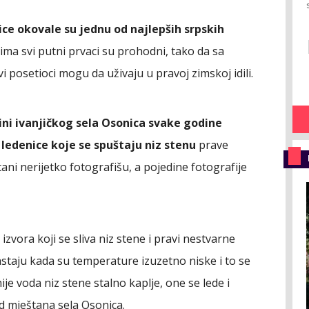
e okovale su jednu od najlepših srpskih
rima svi putni prvaci su prohodni, tako da sa
i posetioci mogu da uživaju u pravoj zimskoj idili.
zini ivanjičkog sela Osonica svake godine
ledenice koje se spuštaju niz stenu
prave
tani nerijetko fotografišu, a pojedine fotografije
zvora koji se sliva niz stene i pravi nestvarne
staju kada su temperature izuzetno niske i to se
je voda niz stene stalno kaplje, one se lede i
od mještana sela Osonica.