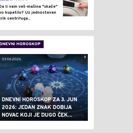
SAVJETI
Pre 9 h
Da li vam veš-mašina "skače"
po kupatilu? Uz jednostavan
trik centrifuga...
DNEVNI HOROSKOP
0
03.06.2026.
DNEVNI HOROSKOP ZA 3. JUN
2026: JEDAN ZNAK DOBIJA
NOVAC KOJI JE DUGO ČEK...