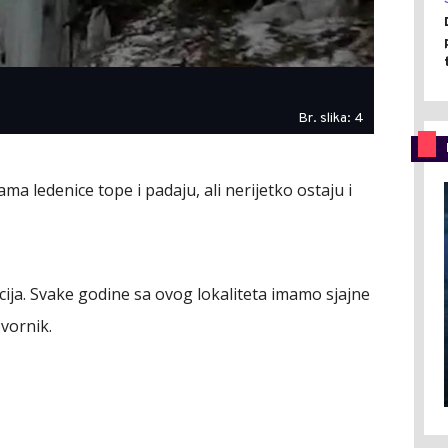
Br. slika: 4
a ledenice tope i padaju, ali nerijetko ostaju i
cija. Svake godine sa ovog lokaliteta imamo sjajne
ovornik.