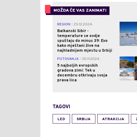
MOŽDA ĆE VAS ZANIMATI
REGION
25.12.2024.
|
Balkanski Sibir -
temperature se ovdje
spuštaju do minus 39: Evo
kako mještani žive na
najhladnijem mjestu u Srbiji
PUTOVANJA
30.11.2024.
|
5 najboljih evropskih
gradova zimi: Tek u
decembru otkrivaju svoja
prava lica
TAGOVI
LED
SRBIJA
ATRAKCIJA