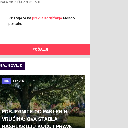
smije biti više od 25 MB.
Pristajete na
pravila korišćenja
Mondo
portala.
POŠALJI
NAJNOVIJE
0
Pre 2 h
DOM
POBJEGNITE OD PAKLENIH
VRUĆINA: OVA STABLA
RASHLAĐUJU KUĆU I PRAVE