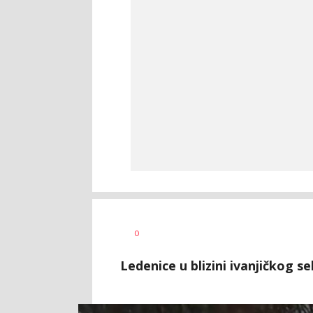
Ivana
AUTOR
0
Vlajković
Ledenice u blizini ivanjičkog se