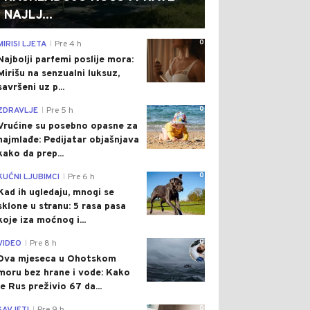
NAJLJ...
0
MIRISI LJETA
Pre 4 h
|
Najbolji parfemi poslije mora:
Mirišu na senzualni luksuz,
savršeni uz p...
0
ZDRAVLJE
Pre 5 h
|
Vrućine su posebno opasne za
najmlađe: Pedijatar objašnjava
kako da prep...
0
KUĆNI LJUBIMCI
Pre 6 h
|
Kad ih ugledaju, mnogi se
sklone u stranu: 5 rasa pasa
koje iza moćnog i...
0
VIDEO
Pre 8 h
|
Dva mjeseca u Ohotskom
moru bez hrane i vode: Kako
je Rus preživio 67 da...
0
|