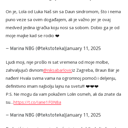
On je, Lola od Luka Naš sin sa Daun sindromom, što i nema
puno veze sa ovim događajem, ali je važno jer je ovaj
medved jedina igračka koju nosi sa sobom. Dobio ga je od
moje majke kad se rodio ❤️
January 11, 2025
— Marina NBG (@tekstoteka)
Ljudi moji, nije prošlo ni sat vremena od moje molbe,
zahvaljujući divnom
@niksabarlovic
iz Zagreba, Braun Bär je
nađen! Hvala svima vama na ogromnoj pomoći i deljenju,
definitivno imam najbolju lajnu na svetu!!! ❤️❤️❤️
P.S. Ne mogu da vam pokažem Lolin osmeh, ali da znate da
su…
https://t.co/Iane1F0N8a
January 11, 2025
— Marina NBG (@tekstoteka)