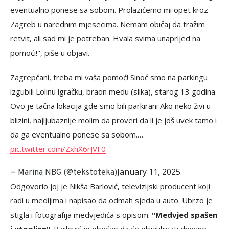
eventualno ponese sa sobom. Prolazićemo mi opet kroz
Zagreb u narednim mjesecima. Nemam običaj da tražim
retvit, ali sad mi je potreban. Hvala svima unaprijed na
pomoći!", piše u objavi.
Zagrepčani, treba mi vaša pomoć! Sinoć smo na parkingu
izgubili Lolinu igračku, braon medu (slika), starog 13 godina.
Ovo je tačna lokacija gde smo bili parkirani Ako neko živi u
blizini, najljubaznije molim da proveri da li je još uvek tamo i
da ga eventualno ponese sa sobom.…
pic.twitter.com/ZxhX6rJVF0
January 11, 2025
— Marina NBG (@tekstoteka)
Odgovorio joj je Nikša Barlović, televizijski producent koji
radi u medijima i napisao da odmah sjeda u auto. Ubrzo je
stigla i fotografija medvjedića s opisom:
"Medvjed spašen