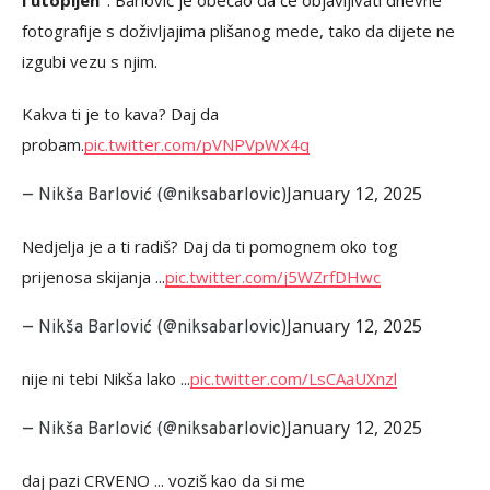
i utopljen"
. Barlović je obećao da će objavljivati dnevne
fotografije s doživljajima plišanog mede, tako da dijete ne
izgubi vezu s njim.
Kakva ti je to kava? Daj da
probam.
pic.twitter.com/pVNPVpWX4q
January 12, 2025
— Nikša Barlović (@niksabarlovic)
Nedjelja je a ti radiš? Daj da ti pomognem oko tog
prijenosa skijanja ...
pic.twitter.com/j5WZrfDHwc
January 12, 2025
— Nikša Barlović (@niksabarlovic)
nije ni tebi Nikša lako ...
pic.twitter.com/LsCAaUXnzl
January 12, 2025
— Nikša Barlović (@niksabarlovic)
daj pazi CRVENO ... voziš kao da si me