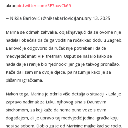
ukrao
pic.twitter.com/SF7auvCk69
January 13, 2025
— Nikša Barlović (@niksabarlovic)
Marina se odmah zahvalila, objašnjavajući da se ovome nije
nadala i obećala da će ga voditi na ručak kad dođu u Zagreb.
Barlović je odgovorio da ručak nije potreban i da će
medvjedić imati VIP tretman. Usput se našalio kako se
nada da je i ranije bio "jednook" jer ga je takvog pronašao.
Kaže da i sam ima dvoje djece, pa razumije kako je sa
plišanim igračkama.
Nakon toga, Marina je otkrila više detalja o situaciji - Lola je
zapravo nadimak za Luku, njihovog sina s Daunovim
sindromom, za koji kaže da nema puno veze s ovim
događajem, ali je upravo taj medvjedić jedina igračka koju
nosi sa sobom. Dobio ga je od Marinine majke kad se rodio.