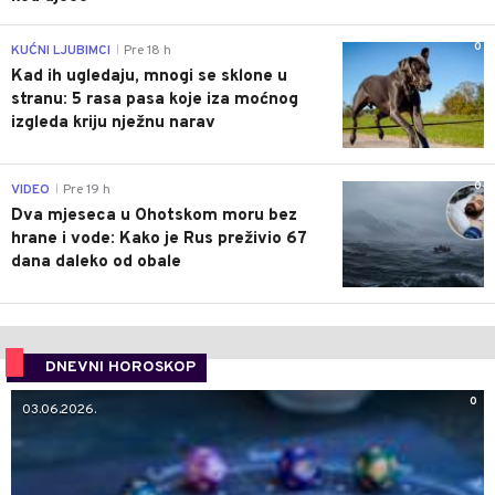
0
KUĆNI LJUBIMCI
Pre 18 h
|
Kad ih ugledaju, mnogi se sklone u
stranu: 5 rasa pasa koje iza moćnog
izgleda kriju nježnu narav
0
VIDEO
Pre 19 h
|
Dva mjeseca u Ohotskom moru bez
hrane i vode: Kako je Rus preživio 67
dana daleko od obale
DNEVNI HOROSKOP
0
03.06.2026.