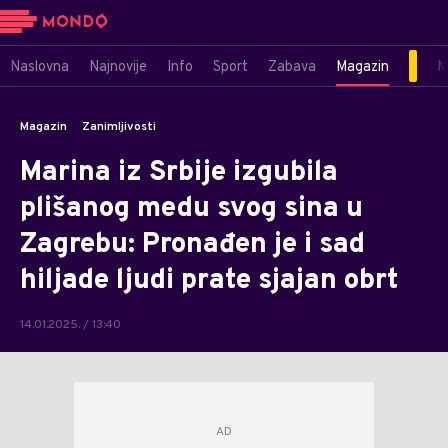
Naslovna
Najnovije
Info
Sport
Zabava
Magazin
M
Magazin
Zanimljivosti
Marina iz Srbije izgubila
plišanog medu svog sina u
Zagrebu: Pronađen je i sad
hiljade ljudi prate sjajan obrt
14.01.2025. / 13:40