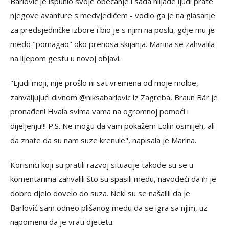
Barlović je ispunio svoje obećanje i sada hiljade ljudi prate
njegove avanture s medvjedićem - vodio ga je na glasanje
za predsjedničke izbore i bio je s njim na poslu, gdje mu je
medo "pomagao" oko prenosa skijanja. Marina se zahvalila
na lijepom gestu u novoj objavi.
"Ljudi moji, nije prošlo ni sat vremena od moje molbe,
zahvaljujući divnom @niksabarlovic iz Zagreba, Braun Bär je
pronađen! Hvala svima vama na ogromnoj pomoći i
dijeljenju!!! P.S. Ne mogu da vam pokažem Lolin osmijeh, ali
da znate da su nam suze krenule", napisala je Marina.
Korisnici koji su pratili razvoj situacije takođe su se u
komentarima zahvalili što su spasili medu, navodeći da ih je
dobro djelo dovelo do suza. Neki su se našalili da je
Barlović sam odneo plišanog medu da se igra sa njim, uz
napomenu da je vrati djetetu.