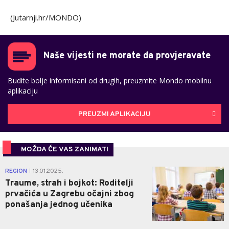
(Jutarnji.hr/MONDO)
Naše vijesti ne morate da provjeravate
Budite bolje informisani od drugih, preuzmite Mondo mobilnu
aplikaciju
PREUZMI APLIKACIJU
MOŽDA ĆE VAS ZANIMATI
0
REGION
13.01.2025.
|
Traume, strah i bojkot: Roditelji
prvačića u Zagrebu očajni zbog
ponašanja jednog učenika