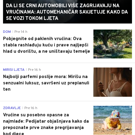
DA LI SE CRNI AUTOMOBILI VIŠE ZAGRIJAVAJU NA
VRUĆINAMA: AUTOMEHANIČAR SAVJETUJE KAKO DA
SE VOZI TOKOM LJETA
0
DOM
Pre 14 h
|
Pobjegnite od paklenih vrućina: Ova
stabla rashlađuju kuću i prave najljepši
hlad u dvorištu, a ne uništavaju temelje
0
MIRISI LJETA
Pre 16 h
|
Najbolji parfemi poslije mora: Mirišu na
senzualni luksuz, savršeni uz preplanuli
ten
0
ZDRAVLJE
Pre 16 h
|
Vrućine su posebno opasne za
najmlađe: Pedijatar objašnjava kako da
prepoznate prve znake pregrijavanja
kod djece