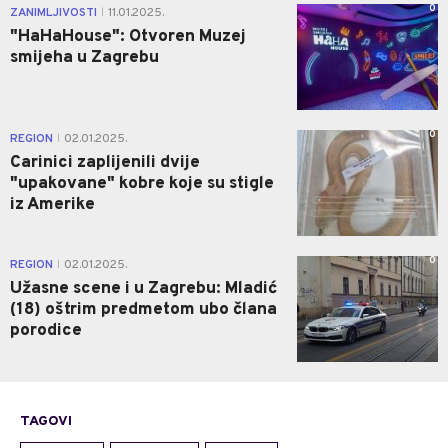
0
ZANIMLJIVOSTI
11.01.2025.
|
"HaHaHouse": Otvoren Muzej
smijeha u Zagrebu
0
REGION
02.01.2025.
|
Carinici zaplijenili dvije
"upakovane" kobre koje su stigle
iz Amerike
0
REGION
02.01.2025.
|
Užasne scene i u Zagrebu: Mladić
(18) oštrim predmetom ubo člana
porodice
TAGOVI