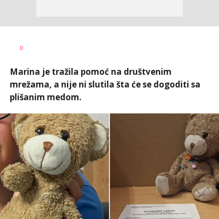
Tamara
AUTOR
0
Veličković
Marina je tražila pomoć na društvenim
mrežama, a nije ni slutila šta će se dogoditi sa
plišanim medom.