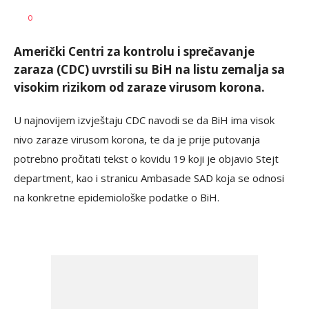
Nikolina
AUTOR
0
Damjanić
Američki Centri za kontrolu i sprečavanje
zaraza (CDC) uvrstili su BiH na listu zemalja sa
visokim rizikom od zaraze virusom korona.
U najnovijem izvještaju CDC navodi se da BiH ima visok
nivo zaraze virusom korona, te da je prije putovanja
potrebno pročitati tekst o kovidu 19 koji je objavio Stejt
department, kao i stranicu Ambasade SAD koja se odnosi
na konkretne epidemiološke podatke o BiH.