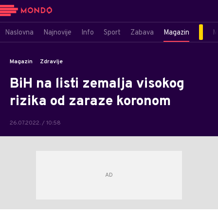
Naslovna
Najnovije
Info
Sport
Zabava
Magazin
M
Magazin
Zdravlje
BiH na listi zemalja visokog
rizika od zaraze koronom
26.07.2022. / 10:58