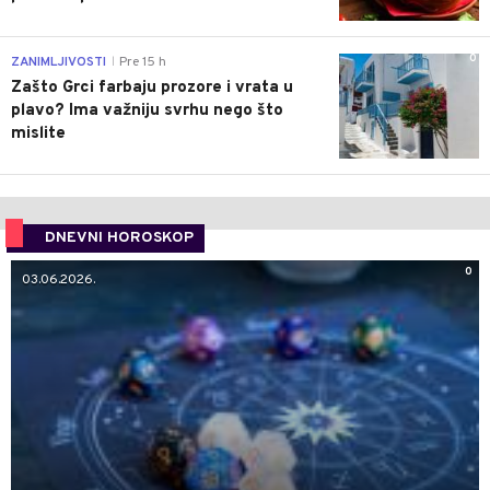
0
ZANIMLJIVOSTI
Pre 15 h
|
Zašto Grci farbaju prozore i vrata u
plavo? Ima važniju svrhu nego što
mislite
DNEVNI HOROSKOP
0
03.06.2026.