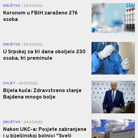
0
DRUŠTVO
25.07.2022.
|
Koronom u FBiH zaraženo 276
osoba
0
DRUŠTVO
25.07.2022.
|
U Srpskoj za tri dana oboljelo 230
osoba, tri preminule
0
SVIJET
24.07.2022.
|
Bijela kuća: Zdravstveno stanje
Bajdena mnogo bolje
0
DRUŠTVO
24.07.2022.
|
Nakon UKC-a: Posjete zabranjene
i u bijeljinskoj bolnici "Sveti