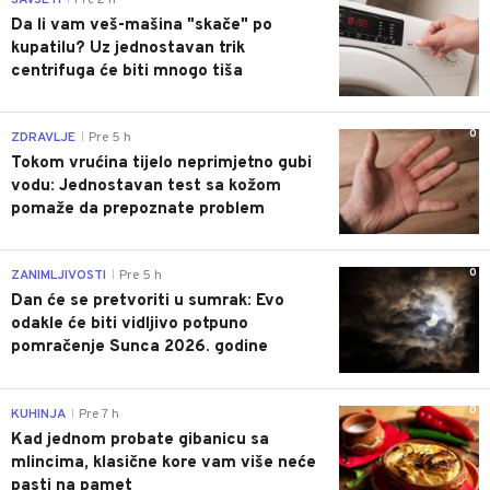
Da li vam veš-mašina "skače" po
kupatilu? Uz jednostavan trik
centrifuga će biti mnogo tiša
0
ZDRAVLJE
Pre 5 h
|
Tokom vrućina tijelo neprimjetno gubi
vodu: Jednostavan test sa kožom
pomaže da prepoznate problem
0
ZANIMLJIVOSTI
Pre 5 h
|
Dan će se pretvoriti u sumrak: Evo
odakle će biti vidljivo potpuno
pomračenje Sunca 2026. godine
0
KUHINJA
Pre 7 h
|
Kad jednom probate gibanicu sa
mlincima, klasične kore vam više neće
pasti na pamet