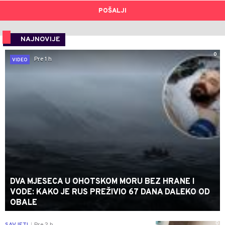
POŠALJI
NAJNOVIJE
0
Pre 1 h
VIDEO
DVA MJESECA U OHOTSKOM MORU BEZ HRANE I
VODE: KAKO JE RUS PREŽIVIO 67 DANA DALEKO OD
OBALE
0
SAVJETI
Pre 2 h
|